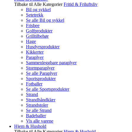
Tilbake til Alle Kategorier
Fritid & Friluftsliv
Bil og sykkel
Setetrekk
Se alle Bil og sykkel
Frisbee
Golfprodukter
Grilltilbehør
Hage
Husdyrsprodukter
Kikkerter
Paraplyer
Sammenleggbare paraplyer
Stormparaplyer
Se alle Paraplyer
Sportsprodukter
Fotballer
Se alle Sportsprodukter
Strand
Strandhåndklær
Strandstoler
Se alle Strand
Badeballer
Vis alle varene
Hjem & Hushold
Tilbake til Alle Kategorier
Hjem & Hushold