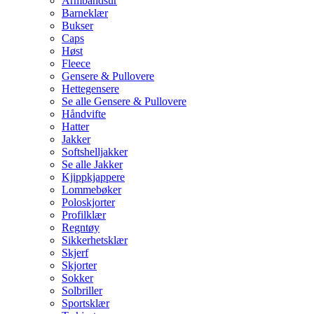
Armbåndsur
Barneklær
Bukser
Caps
Høst
Fleece
Gensere & Pullovere
Hettegensere
Se alle Gensere & Pullovere
Håndvifte
Hatter
Jakker
Softshelljakker
Se alle Jakker
Kjippkjappere
Lommebøker
Poloskjorter
Profilklær
Regntøy
Sikkerhetsklær
Skjerf
Skjorter
Sokker
Solbriller
Sportsklær