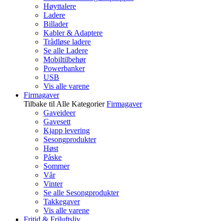
Høyttalere
Ladere
Billader
Kabler & Adaptere
Trådløse ladere
Se alle Ladere
Mobiltilbehør
Powerbanker
USB
Vis alle varene
Firmagaver
Tilbake til Alle Kategorier
Firmagaver
Gaveideer
Gavesett
Kjapp levering
Sesongprodukter
Høst
Påske
Sommer
Vår
Vinter
Se alle Sesongprodukter
Takkegaver
Vis alle varene
Fritid & Friluftsliv