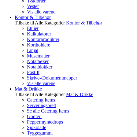
T-skjorter
Vester
Vis alle varene
Kontor & Tilbehør
Tilbake til Alle Kategorier
Kontor & Tilbehør
Etuier
Kalkulatorer
Kontorprodukter
Kortholdere
Linjal
Musematter
Notatbøker
Notatblokker
Post-It
Skrive-/Dokumentmapper
Vis alle varene
Mat & Drikke
Tilbake til Alle Kategorier
Mat & Drikke
Catering Items
Serveringsbrett
Se alle Catering Items
Godteri
Peppermyntedrops
Sjokolade
Tyggegummi