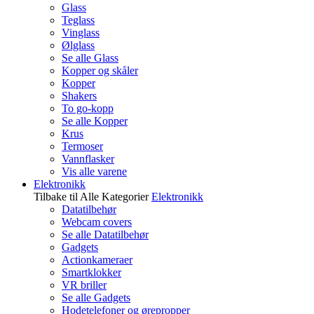
Glass
Teglass
Vinglass
Ølglass
Se alle Glass
Kopper og skåler
Kopper
Shakers
To go-kopp
Se alle Kopper
Krus
Termoser
Vannflasker
Vis alle varene
Elektronikk
Tilbake til Alle Kategorier
Elektronikk
Datatilbehør
Webcam covers
Se alle Datatilbehør
Gadgets
Actionkameraer
Smartklokker
VR briller
Se alle Gadgets
Hodetelefoner og ørepropper