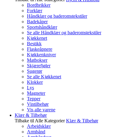
Bordbrikker
Forklær
Håndklær og baderomstekstiler
Badekåper
Sportshåndklær
Se alle Håndklær og baderomstekstiler
Kjøkkenet
Bestikk
Flaskeåpnere
Kjøkkenkniver
Matbokser
Skjærefjøler
Sugerør
Se alle Kjøkkenet
Klokker
Lys
Magneter
Tepper
Vintilbehør
Vis alle varene
Klær & Tilbehør
Tilbake til Alle Kategorier
Klær & Tilbehør
Arbeidsklær
Armbånd