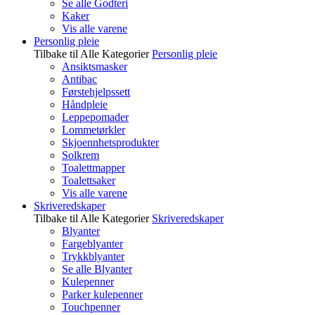
Se alle Godteri
Kaker
Vis alle varene
Personlig pleie
Tilbake til Alle Kategorier
Personlig pleie
Ansiktsmasker
Antibac
Førstehjelpssett
Håndpleie
Leppepomader
Lommetørkler
Skjoennhetsprodukter
Solkrem
Toalettmapper
Toalettsaker
Vis alle varene
Skriveredskaper
Tilbake til Alle Kategorier
Skriveredskaper
Blyanter
Fargeblyanter
Trykkblyanter
Se alle Blyanter
Kulepenner
Parker kulepenner
Touchpenner