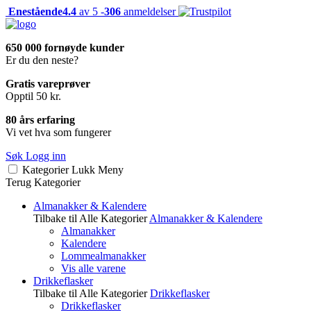
Enestående
4.4
av 5 -
306
anmeldelser
650 000 fornøyde kunder
Er du den neste?
Gratis vareprøver
Opptil 50 kr.
80 års erfaring
Vi vet hva som fungerer
Søk
Logg inn
Kategorier
Lukk
Meny
Terug
Kategorier
Almanakker & Kalendere
Tilbake til Alle Kategorier
Almanakker & Kalendere
Almanakker
Kalendere
Lommealmanakker
Vis alle varene
Drikkeflasker
Tilbake til Alle Kategorier
Drikkeflasker
Drikkeflasker