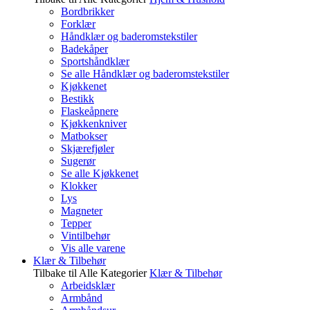
Bordbrikker
Forklær
Håndklær og baderomstekstiler
Badekåper
Sportshåndklær
Se alle Håndklær og baderomstekstiler
Kjøkkenet
Bestikk
Flaskeåpnere
Kjøkkenkniver
Matbokser
Skjærefjøler
Sugerør
Se alle Kjøkkenet
Klokker
Lys
Magneter
Tepper
Vintilbehør
Vis alle varene
Klær & Tilbehør
Tilbake til Alle Kategorier
Klær & Tilbehør
Arbeidsklær
Armbånd