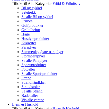
Tilbake til Alle Kategorier
Fritid & Friluftsliv
Bil og sykkel
Setetrekk
Se alle Bil og sykkel
Frisbee
Golfprodukter
Grilltilbehør
Hage
Husdyrsprodukter
Kikkerter
Paraplyer
Sammenleggbare paraplyer
Stormparaplyer
Se alle Paraplyer
Sportsprodukter
Fotballer
Se alle Sportsprodukter
Strand
Strandhåndklær
Strandstoler
Se alle Strand
Badeballer
Vis alle varene
Hjem & Hushold
Tilbake til Alle Kategorier
Hjem & Hushold