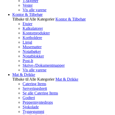
T-skjorter
Vester
Vis alle varene
Kontor & Tilbehør
Tilbake til Alle Kategorier
Kontor & Tilbehør
Etuier
Kalkulatorer
Kontorprodukter
Kortholdere
Linjal
Musematter
Notatbøker
Notatblokker
Post-It
Skrive-/Dokumentmapper
Vis alle varene
Mat & Drikke
Tilbake til Alle Kategorier
Mat & Drikke
Catering Items
Serveringsbrett
Se alle Catering Items
Godteri
Peppermyntedrops
Sjokolade
Tyggegummi