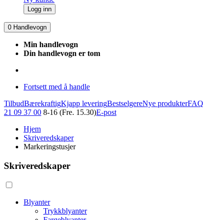
Logg inn
0
Handlevogn
Min handlevogn
Din handlevogn er tom
Fortsett med å handle
Tilbud
Bærekraftig
Kjapp levering
Bestselgere
Nye produkter
FAQ
21 09 37 00
8-16 (Fre. 15.30)
E-post
Hjem
Skriveredskaper
Markeringstusjer
Skriveredskaper
Blyanter
Trykkblyanter
Fargeblyanter