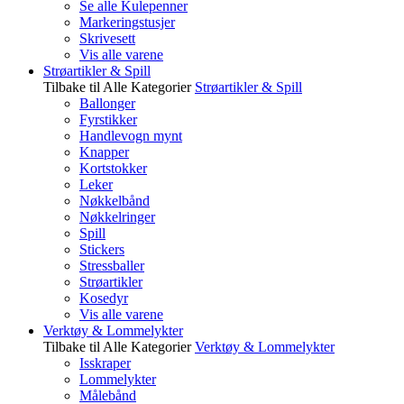
Se alle Kulepenner
Markeringstusjer
Skrivesett
Vis alle varene
Strøartikler & Spill
Tilbake til Alle Kategorier
Strøartikler & Spill
Ballonger
Fyrstikker
Handlevogn mynt
Knapper
Kortstokker
Leker
Nøkkelbånd
Nøkkelringer
Spill
Stickers
Stressballer
Strøartikler
Kosedyr
Vis alle varene
Verktøy & Lommelykter
Tilbake til Alle Kategorier
Verktøy & Lommelykter
Isskraper
Lommelykter
Målebånd