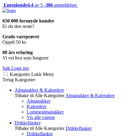
Enestående
4.4
av 5 -
306
anmeldelser
650 000 fornøyde kunder
Er du den neste?
Gratis vareprøver
Opptil 50 kr.
80 års erfaring
Vi vet hva som fungerer
Søk
Logg inn
Kategorier
Lukk
Meny
Terug
Kategorier
Almanakker & Kalendere
Tilbake til Alle Kategorier
Almanakker & Kalendere
Almanakker
Kalendere
Lommealmanakker
Vis alle varene
Drikkeflasker
Tilbake til Alle Kategorier
Drikkeflasker
Drikkeflasker