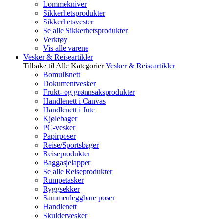
Lommekniver
Sikkerhetsprodukter
Sikkerhetsvester
Se alle Sikkerhetsprodukter
Verktøy
Vis alle varene
Vesker & Reiseartikler
Tilbake til Alle Kategorier
Vesker & Reiseartikler
Bomullsnett
Dokumentvesker
Frukt- og grønnsaksprodukter
Handlenett i Canvas
Handlenett i Jute
Kjølebager
PC-vesker
Papirposer
Reise/Sportsbager
Reiseprodukter
Baggasjelapper
Se alle Reiseprodukter
Rumpetasker
Ryggsekker
Sammenleggbare poser
Handlenett
Skuldervesker