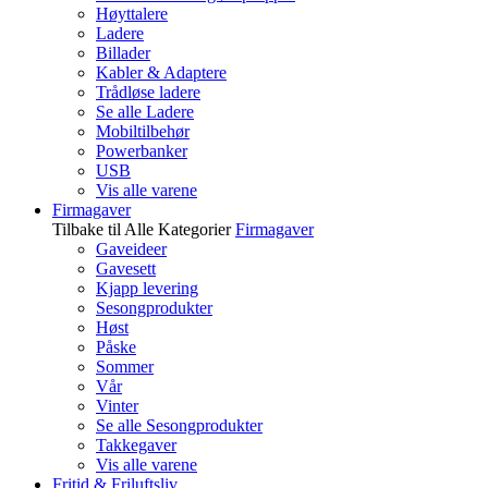
Høyttalere
Ladere
Billader
Kabler & Adaptere
Trådløse ladere
Se alle Ladere
Mobiltilbehør
Powerbanker
USB
Vis alle varene
Firmagaver
Tilbake til Alle Kategorier
Firmagaver
Gaveideer
Gavesett
Kjapp levering
Sesongprodukter
Høst
Påske
Sommer
Vår
Vinter
Se alle Sesongprodukter
Takkegaver
Vis alle varene
Fritid & Friluftsliv