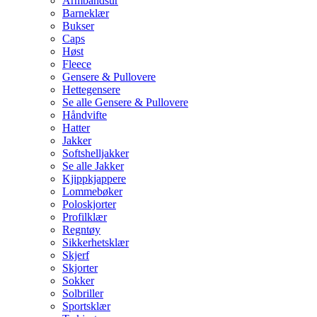
Armbåndsur
Barneklær
Bukser
Caps
Høst
Fleece
Gensere & Pullovere
Hettegensere
Se alle Gensere & Pullovere
Håndvifte
Hatter
Jakker
Softshelljakker
Se alle Jakker
Kjippkjappere
Lommebøker
Poloskjorter
Profilklær
Regntøy
Sikkerhetsklær
Skjerf
Skjorter
Sokker
Solbriller
Sportsklær