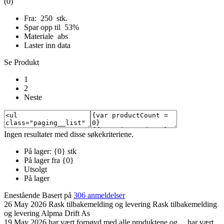
(0)
Fra: 250 stk.
Spar opp til 53%
Materiale abs
Laster inn data
Se Produkt
1
2
Neste
Ingen resultater med disse søkekriteriene.
På lager: {0} stk
På lager fra {0}
Utsolgt
På lager
Enestående
Basert på
306 anmeldelser
26 May 2026
Rask tilbakemelding og levering
Rask tilbakemelding
og levering
Alpma Drift As
19 May 2026
har vært fornøyd med alle produktene og…
har vært