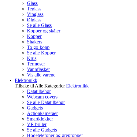
Glass
Teglass
Vinglass
Ølglass
Se alle Glass
Kopper og skåler
Kopper
Shakers
To go-kopp
Se alle Kopper
Krus
Termoser
Vannflasker
Vis alle varene
Elektronikk
Tilbake til Alle Kategorier
Elektronikk
Datatilbehør
Webcam covers
Se alle Datatilbehør
Gadgets
Actionkameraer
Smartklokker
VR briller
Se alle Gadgets
Hodetelefoner og ørepropper