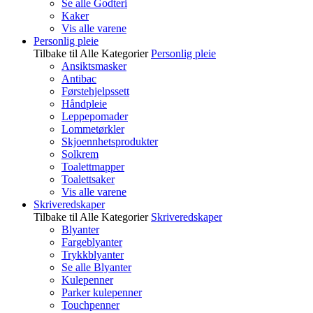
Se alle Godteri
Kaker
Vis alle varene
Personlig pleie
Tilbake til Alle Kategorier
Personlig pleie
Ansiktsmasker
Antibac
Førstehjelpssett
Håndpleie
Leppepomader
Lommetørkler
Skjoennhetsprodukter
Solkrem
Toalettmapper
Toalettsaker
Vis alle varene
Skriveredskaper
Tilbake til Alle Kategorier
Skriveredskaper
Blyanter
Fargeblyanter
Trykkblyanter
Se alle Blyanter
Kulepenner
Parker kulepenner
Touchpenner