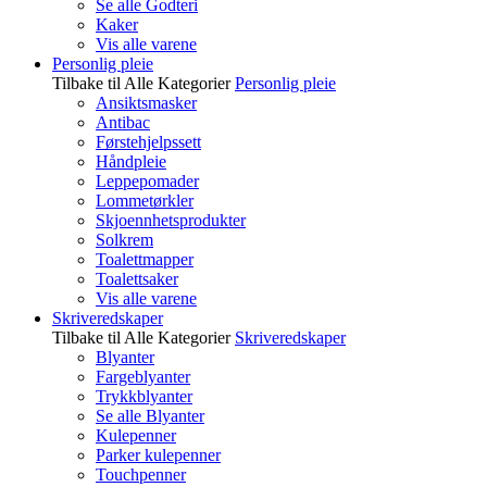
Se alle Godteri
Kaker
Vis alle varene
Personlig pleie
Tilbake til Alle Kategorier
Personlig pleie
Ansiktsmasker
Antibac
Førstehjelpssett
Håndpleie
Leppepomader
Lommetørkler
Skjoennhetsprodukter
Solkrem
Toalettmapper
Toalettsaker
Vis alle varene
Skriveredskaper
Tilbake til Alle Kategorier
Skriveredskaper
Blyanter
Fargeblyanter
Trykkblyanter
Se alle Blyanter
Kulepenner
Parker kulepenner
Touchpenner