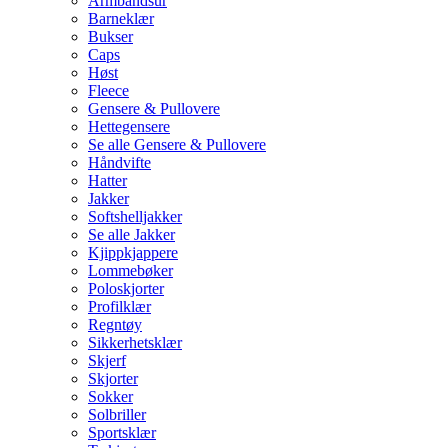
Armbåndsur
Barneklær
Bukser
Caps
Høst
Fleece
Gensere & Pullovere
Hettegensere
Se alle Gensere & Pullovere
Håndvifte
Hatter
Jakker
Softshelljakker
Se alle Jakker
Kjippkjappere
Lommebøker
Poloskjorter
Profilklær
Regntøy
Sikkerhetsklær
Skjerf
Skjorter
Sokker
Solbriller
Sportsklær