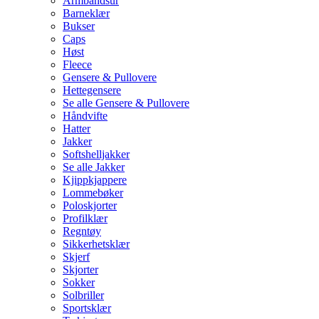
Armbåndsur
Barneklær
Bukser
Caps
Høst
Fleece
Gensere & Pullovere
Hettegensere
Se alle Gensere & Pullovere
Håndvifte
Hatter
Jakker
Softshelljakker
Se alle Jakker
Kjippkjappere
Lommebøker
Poloskjorter
Profilklær
Regntøy
Sikkerhetsklær
Skjerf
Skjorter
Sokker
Solbriller
Sportsklær