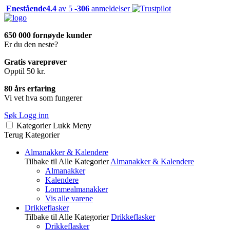
Enestående
4.4
av 5 -
306
anmeldelser
650 000 fornøyde kunder
Er du den neste?
Gratis vareprøver
Opptil 50 kr.
80 års erfaring
Vi vet hva som fungerer
Søk
Logg inn
Kategorier
Lukk
Meny
Terug
Kategorier
Almanakker & Kalendere
Tilbake til Alle Kategorier
Almanakker & Kalendere
Almanakker
Kalendere
Lommealmanakker
Vis alle varene
Drikkeflasker
Tilbake til Alle Kategorier
Drikkeflasker
Drikkeflasker