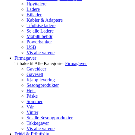
Høyttalere
Ladere
Billader
Kabler & Adaptere
Trådløse ladere
Se alle Ladere
Mobiltilbehør
Powerbanker
USB
Vis alle varene
Firmagaver
Tilbake til Alle Kategorier
Firmagaver
Gaveideer
Gavesett
Kjapp levering
Sesongprodukter
Høst
Påske
Sommer
Vår
Vinter
Se alle Sesongprodukter
Takkegaver
Vis alle varene
Fritid & Friluftsliv