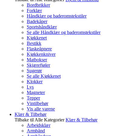
Bordbrikker
Forklær
Håndklær og baderomstekstiler
Badekåper
Sportshåndklær
Se alle Håndklær og baderomstekstiler
Kjøkkenet
Bestikk
Flaskeåpnere
Kjøkkenkniver
Matbokser
Skjærefjøler
Sugerør
Se alle Kjøkkenet
Klokker
Lys
Magneter
Tepper
Vintilbehør
Vis alle varene
Klær & Tilbehør
Tilbake til Alle Kategorier
Klær & Tilbehør
Arbeidsklær
Armbånd