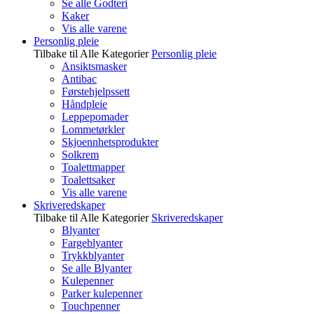
Se alle Godteri
Kaker
Vis alle varene
Personlig pleie
Tilbake til Alle Kategorier
Personlig pleie
Ansiktsmasker
Antibac
Førstehjelpssett
Håndpleie
Leppepomader
Lommetørkler
Skjoennhetsprodukter
Solkrem
Toalettmapper
Toalettsaker
Vis alle varene
Skriveredskaper
Tilbake til Alle Kategorier
Skriveredskaper
Blyanter
Fargeblyanter
Trykkblyanter
Se alle Blyanter
Kulepenner
Parker kulepenner
Touchpenner