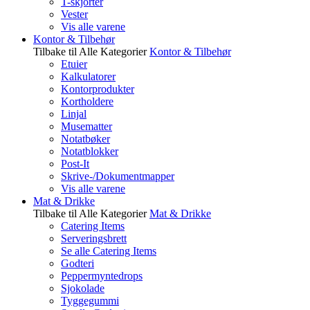
T-skjorter
Vester
Vis alle varene
Kontor & Tilbehør
Tilbake til Alle Kategorier
Kontor & Tilbehør
Etuier
Kalkulatorer
Kontorprodukter
Kortholdere
Linjal
Musematter
Notatbøker
Notatblokker
Post-It
Skrive-/Dokumentmapper
Vis alle varene
Mat & Drikke
Tilbake til Alle Kategorier
Mat & Drikke
Catering Items
Serveringsbrett
Se alle Catering Items
Godteri
Peppermyntedrops
Sjokolade
Tyggegummi