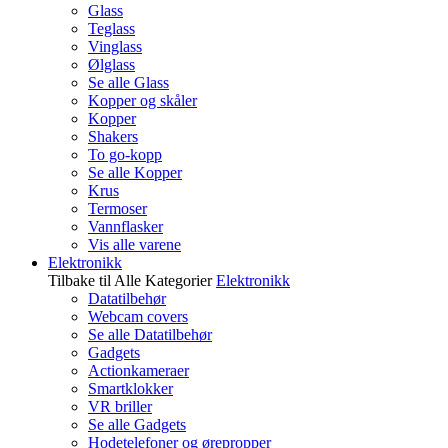
Glass
Teglass
Vinglass
Ølglass
Se alle Glass
Kopper og skåler
Kopper
Shakers
To go-kopp
Se alle Kopper
Krus
Termoser
Vannflasker
Vis alle varene
Elektronikk
Tilbake til Alle Kategorier
Elektronikk
Datatilbehør
Webcam covers
Se alle Datatilbehør
Gadgets
Actionkameraer
Smartklokker
VR briller
Se alle Gadgets
Hodetelefoner og ørepropper