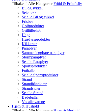
Tilbake til Alle Kategorier
Fritid & Friluftsliv
Bil og sykkel
Setetrekk
Se alle Bil og sykkel
Frisbee
Golfprodukter
Grilltilbehør
Hage
Husdyrsprodukter
Kikkerter
Paraplyer
Sammenleggbare paraplyer
Stormparaplyer
Se alle Paraplyer
Sportsprodukter
Fotballer
Se alle Sportsprodukter
Strand
Strandhåndklær
Strandstoler
Se alle Strand
Badeballer
Vis alle varene
Hjem & Hushold
Tilbake til Alle Kategorier
Hjem & Hushold