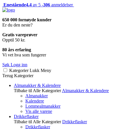
Enestående
4.4
av 5 -
306
anmeldelser
650 000 fornøyde kunder
Er du den neste?
Gratis vareprøver
Opptil 50 kr.
80 års erfaring
Vi vet hva som fungerer
Søk
Logg inn
Kategorier
Lukk
Meny
Terug
Kategorier
Almanakker & Kalendere
Tilbake til Alle Kategorier
Almanakker & Kalendere
Almanakker
Kalendere
Lommealmanakker
Vis alle varene
Drikkeflasker
Tilbake til Alle Kategorier
Drikkeflasker
Drikkeflasker