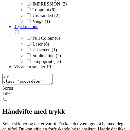
IMPRESSION (2)
Toppoint (6)
Unbranded (2)
Vinga (1)
Trykkmetode
Full Colour (6)
Laser (6)
silkscreen (1)
Sublimation (2)
tampoprint (13)
Vis alle resultater
19
Sorter
Filter
Håndvifte med trykk
Solen skinner og det er varmt. Da kan det være godt å ha med deg
en vifte! Du kan vifte en forfriskende bris i ansiktet. Hadde det ikke