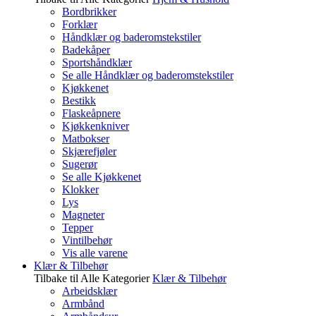
Bordbrikker
Forklær
Håndklær og baderomstekstiler
Badekåper
Sportshåndklær
Se alle Håndklær og baderomstekstiler
Kjøkkenet
Bestikk
Flaskeåpnere
Kjøkkenkniver
Matbokser
Skjærefjøler
Sugerør
Se alle Kjøkkenet
Klokker
Lys
Magneter
Tepper
Vintilbehør
Vis alle varene
Klær & Tilbehør
Tilbake til Alle Kategorier
Klær & Tilbehør
Arbeidsklær
Armbånd