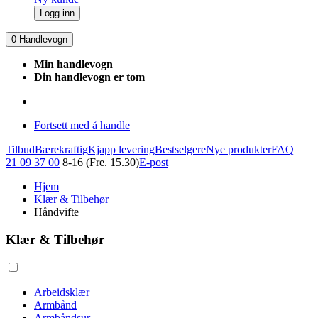
Logg inn
0
Handlevogn
Min handlevogn
Din handlevogn er tom
Fortsett med å handle
Tilbud
Bærekraftig
Kjapp levering
Bestselgere
Nye produkter
FAQ
21 09 37 00
8-16 (Fre. 15.30)
E-post
Hjem
Klær & Tilbehør
Håndvifte
Klær & Tilbehør
Arbeidsklær
Armbånd
Armbåndsur