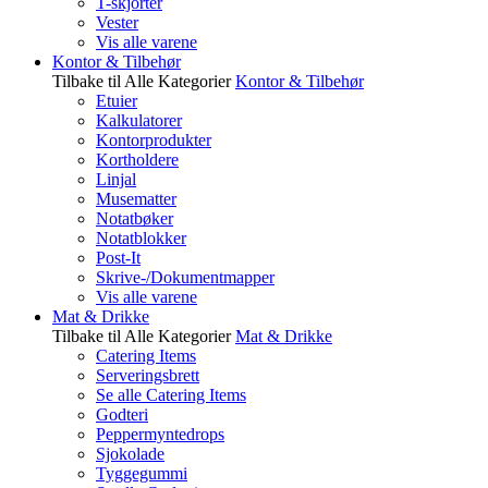
T-skjorter
Vester
Vis alle varene
Kontor & Tilbehør
Tilbake til Alle Kategorier
Kontor & Tilbehør
Etuier
Kalkulatorer
Kontorprodukter
Kortholdere
Linjal
Musematter
Notatbøker
Notatblokker
Post-It
Skrive-/Dokumentmapper
Vis alle varene
Mat & Drikke
Tilbake til Alle Kategorier
Mat & Drikke
Catering Items
Serveringsbrett
Se alle Catering Items
Godteri
Peppermyntedrops
Sjokolade
Tyggegummi