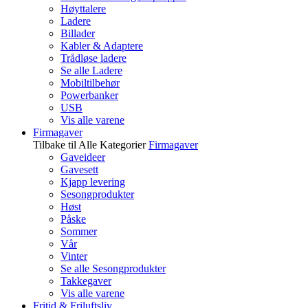
Høyttalere
Ladere
Billader
Kabler & Adaptere
Trådløse ladere
Se alle Ladere
Mobiltilbehør
Powerbanker
USB
Vis alle varene
Firmagaver
Tilbake til Alle Kategorier
Firmagaver
Gaveideer
Gavesett
Kjapp levering
Sesongprodukter
Høst
Påske
Sommer
Vår
Vinter
Se alle Sesongprodukter
Takkegaver
Vis alle varene
Fritid & Friluftsliv