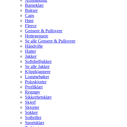
Armbåndsur
Barneklær
Bukser
Caps
Høst
Fleece
Gensere & Pullovere
Hettegensere
Se alle Gensere & Pullovere
Håndvifte
Hatter
Jakker
Softshelljakker
Se alle Jakker
Kjippkjappere
Lommebøker
Poloskjorter
Profilklær
Regntøy
Sikkerhetsklær
Skjerf
Skjorter
Sokker
Solbriller
Sportsklær