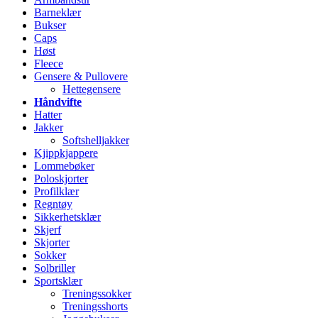
Barneklær
Bukser
Caps
Høst
Fleece
Gensere & Pullovere
Hettegensere
Håndvifte
Hatter
Jakker
Softshelljakker
Kjippkjappere
Lommebøker
Poloskjorter
Profilklær
Regntøy
Sikkerhetsklær
Skjerf
Skjorter
Sokker
Solbriller
Sportsklær
Treningssokker
Treningsshorts