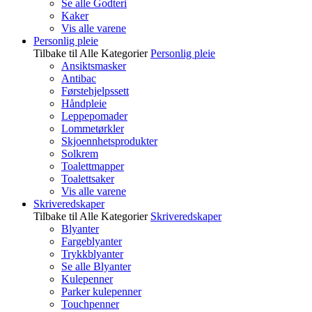
Se alle Godteri
Kaker
Vis alle varene
Personlig pleie
Tilbake til Alle Kategorier
Personlig pleie
Ansiktsmasker
Antibac
Førstehjelpssett
Håndpleie
Leppepomader
Lommetørkler
Skjoennhetsprodukter
Solkrem
Toalettmapper
Toalettsaker
Vis alle varene
Skriveredskaper
Tilbake til Alle Kategorier
Skriveredskaper
Blyanter
Fargeblyanter
Trykkblyanter
Se alle Blyanter
Kulepenner
Parker kulepenner
Touchpenner