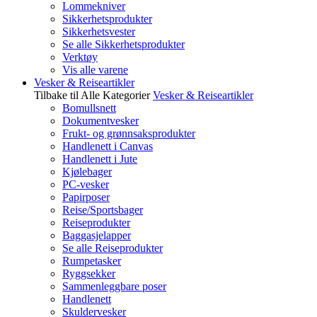
Lommekniver
Sikkerhetsprodukter
Sikkerhetsvester
Se alle Sikkerhetsprodukter
Verktøy
Vis alle varene
Vesker & Reiseartikler
Tilbake til Alle Kategorier
Vesker & Reiseartikler
Bomullsnett
Dokumentvesker
Frukt- og grønnsaksprodukter
Handlenett i Canvas
Handlenett i Jute
Kjølebager
PC-vesker
Papirposer
Reise/Sportsbager
Reiseprodukter
Baggasjelapper
Se alle Reiseprodukter
Rumpetasker
Ryggsekker
Sammenleggbare poser
Handlenett
Skuldervesker