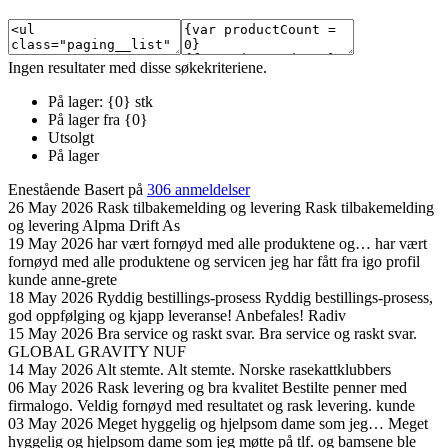
Ingen resultater med disse søkekriteriene.
På lager: {0} stk
På lager fra {0}
Utsolgt
På lager
Enestående
Basert på
306 anmeldelser
26 May 2026
Rask tilbakemelding og levering
Rask tilbakemelding
og levering
Alpma Drift As
19 May 2026
har vært fornøyd med alle produktene og…
har vært
fornøyd med alle produktene og servicen jeg har fått fra igo profil
kunde anne-grete
18 May 2026
Ryddig bestillings-prosess
Ryddig bestillings-prosess,
god oppfølging og kjapp leveranse! Anbefales!
Radiv
15 May 2026
Bra service og raskt svar.
Bra service og raskt svar.
GLOBAL GRAVITY NUF
14 May 2026
Alt stemte.
Alt stemte.
Norske rasekattklubbers
06 May 2026
Rask levering og bra kvalitet
Bestilte penner med
firmalogo. Veldig fornøyd med resultatet og rask levering.
kunde
03 May 2026
Meget hyggelig og hjelpsom dame som jeg…
Meget
hyggelig og hjelpsom dame som jeg møtte på tlf. og bamsene ble