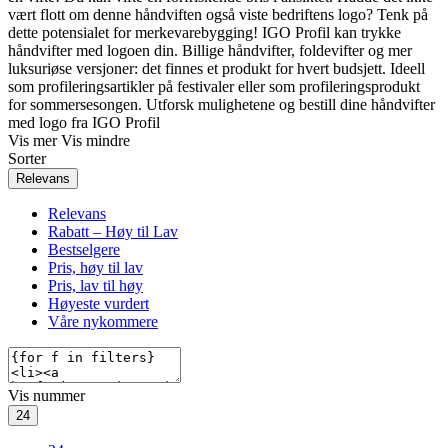
vært flott om denne håndviften også viste bedriftens logo? Tenk på
dette potensialet for merkevarebygging! IGO Profil kan trykke
håndvifter med logoen din. Billige håndvifter, foldevifter og mer
luksuriøse versjoner: det finnes et produkt for hvert budsjett. Ideell
som profileringsartikler på festivaler eller som profileringsprodukt
for sommersesongen. Utforsk mulighetene og bestill dine håndvifter
med logo fra IGO Profil
Vis mer
Vis mindre
Sorter
Relevans
Relevans
Rabatt – Høy til Lav
Bestselgere
Pris, høy til lav
Pris, lav til høy
Høyeste vurdert
Våre nykommere
Vis nummer
24