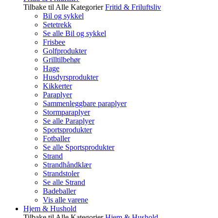
Tilbake til Alle Kategorier
Fritid & Friluftsliv
Bil og sykkel
Setetrekk
Se alle Bil og sykkel
Frisbee
Golfprodukter
Grilltilbehør
Hage
Husdyrsprodukter
Kikkerter
Paraplyer
Sammenleggbare paraplyer
Stormparaplyer
Se alle Paraplyer
Sportsprodukter
Fotballer
Se alle Sportsprodukter
Strand
Strandhåndklær
Strandstoler
Se alle Strand
Badeballer
Vis alle varene
Hjem & Hushold
Tilbake til Alle Kategorier
Hjem & Hushold