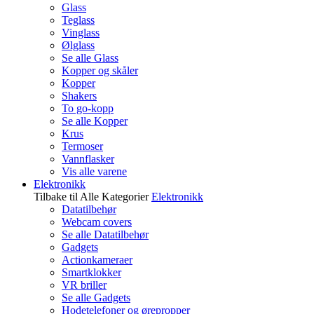
Glass
Teglass
Vinglass
Ølglass
Se alle Glass
Kopper og skåler
Kopper
Shakers
To go-kopp
Se alle Kopper
Krus
Termoser
Vannflasker
Vis alle varene
Elektronikk
Tilbake til Alle Kategorier
Elektronikk
Datatilbehør
Webcam covers
Se alle Datatilbehør
Gadgets
Actionkameraer
Smartklokker
VR briller
Se alle Gadgets
Hodetelefoner og ørepropper