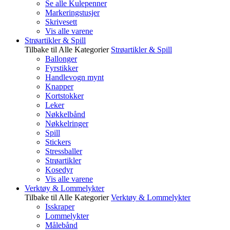
Se alle Kulepenner
Markeringstusjer
Skrivesett
Vis alle varene
Strøartikler & Spill
Tilbake til Alle Kategorier
Strøartikler & Spill
Ballonger
Fyrstikker
Handlevogn mynt
Knapper
Kortstokker
Leker
Nøkkelbånd
Nøkkelringer
Spill
Stickers
Stressballer
Strøartikler
Kosedyr
Vis alle varene
Verktøy & Lommelykter
Tilbake til Alle Kategorier
Verktøy & Lommelykter
Isskraper
Lommelykter
Målebånd