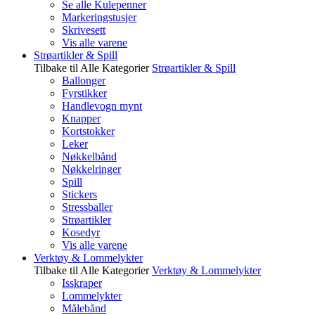
Se alle Kulepenner
Markeringstusjer
Skrivesett
Vis alle varene
Strøartikler & Spill
Tilbake til Alle Kategorier
Strøartikler & Spill
Ballonger
Fyrstikker
Handlevogn mynt
Knapper
Kortstokker
Leker
Nøkkelbånd
Nøkkelringer
Spill
Stickers
Stressballer
Strøartikler
Kosedyr
Vis alle varene
Verktøy & Lommelykter
Tilbake til Alle Kategorier
Verktøy & Lommelykter
Isskraper
Lommelykter
Målebånd