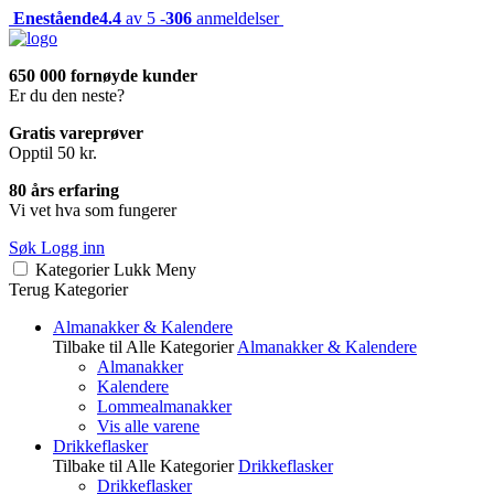
Enestående
4.4
av 5 -
306
anmeldelser
650 000 fornøyde kunder
Er du den neste?
Gratis vareprøver
Opptil 50 kr.
80 års erfaring
Vi vet hva som fungerer
Søk
Logg inn
Kategorier
Lukk
Meny
Terug
Kategorier
Almanakker & Kalendere
Tilbake til Alle Kategorier
Almanakker & Kalendere
Almanakker
Kalendere
Lommealmanakker
Vis alle varene
Drikkeflasker
Tilbake til Alle Kategorier
Drikkeflasker
Drikkeflasker