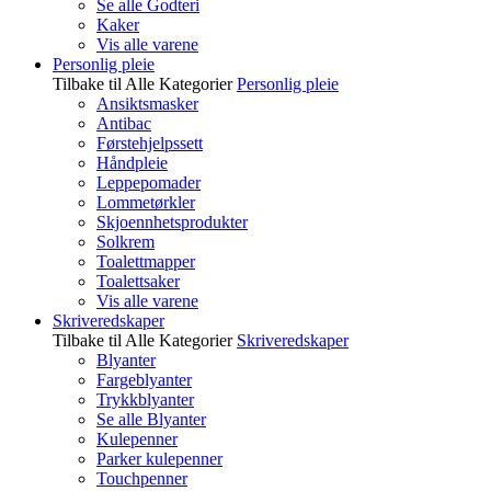
Se alle Godteri
Kaker
Vis alle varene
Personlig pleie
Tilbake til Alle Kategorier
Personlig pleie
Ansiktsmasker
Antibac
Førstehjelpssett
Håndpleie
Leppepomader
Lommetørkler
Skjoennhetsprodukter
Solkrem
Toalettmapper
Toalettsaker
Vis alle varene
Skriveredskaper
Tilbake til Alle Kategorier
Skriveredskaper
Blyanter
Fargeblyanter
Trykkblyanter
Se alle Blyanter
Kulepenner
Parker kulepenner
Touchpenner