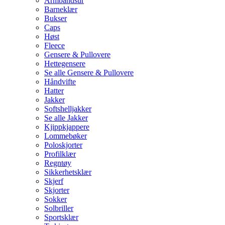
Armbåndsur
Barneklær
Bukser
Caps
Høst
Fleece
Gensere & Pullovere
Hettegensere
Se alle Gensere & Pullovere
Håndvifte
Hatter
Jakker
Softshelljakker
Se alle Jakker
Kjippkjappere
Lommebøker
Poloskjorter
Profilklær
Regntøy
Sikkerhetsklær
Skjerf
Skjorter
Sokker
Solbriller
Sportsklær