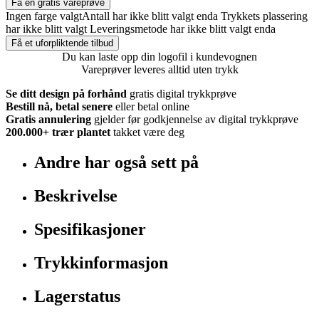
Få en gratis vareprøve
Ingen farge valgt
Antall har ikke blitt valgt enda
Trykkets plassering
har ikke blitt valgt
Leveringsmetode har ikke blitt valgt enda
Få et uforpliktende tilbud
Du kan laste opp din logofil i kundevognen
Vareprøver leveres alltid uten trykk
Se ditt design på forhånd
gratis digital trykkprøve
Bestill nå, betal senere
eller betal online
Gratis annulering
gjelder før godkjennelse av digital trykkprøve
200.000+
trær plantet
takket være deg
Andre har også sett på
Beskrivelse
Spesifikasjoner
Trykkinformasjon
Lagerstatus