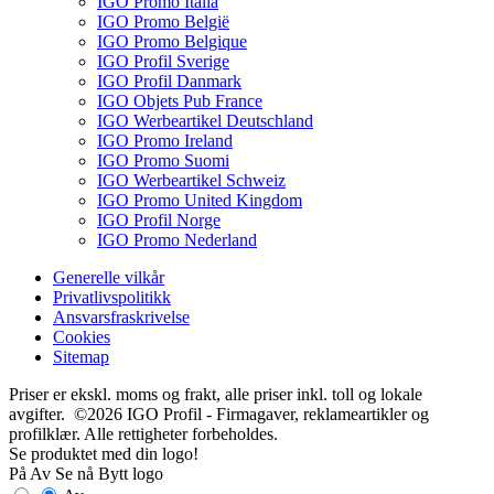
IGO Promo Italia
IGO Promo België
IGO Promo Belgique
IGO Profil Sverige
IGO Profil Danmark
IGO Objets Pub France
IGO Werbeartikel Deutschland
IGO Promo Ireland
IGO Promo Suomi
IGO Werbeartikel Schweiz
IGO Promo United Kingdom
IGO Profil Norge
IGO Promo Nederland
Generelle vilkår
Privatlivspolitikk
Ansvarsfraskrivelse
Cookies
Sitemap
Priser er ekskl. moms og frakt, alle priser inkl. toll og lokale
avgifter. ©2026 IGO Profil - Firmagaver, reklameartikler og
profilklær. Alle rettigheter forbeholdes.
Se produktet med din logo!
På
Av
Se nå
Bytt logo