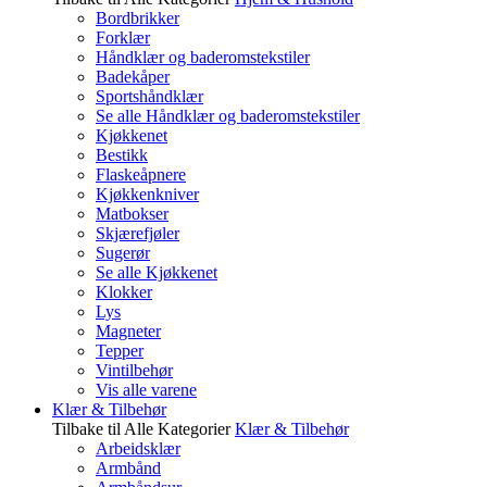
Bordbrikker
Forklær
Håndklær og baderomstekstiler
Badekåper
Sportshåndklær
Se alle Håndklær og baderomstekstiler
Kjøkkenet
Bestikk
Flaskeåpnere
Kjøkkenkniver
Matbokser
Skjærefjøler
Sugerør
Se alle Kjøkkenet
Klokker
Lys
Magneter
Tepper
Vintilbehør
Vis alle varene
Klær & Tilbehør
Tilbake til Alle Kategorier
Klær & Tilbehør
Arbeidsklær
Armbånd