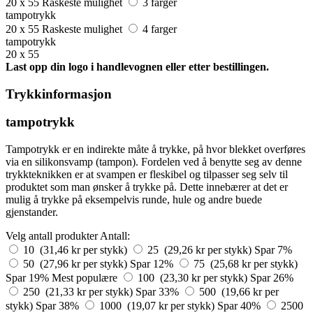
20 x 55
Raskeste mulighet
3 farger
tampotrykk
20 x 55
Raskeste mulighet
4 farger
tampotrykk
20 x 55
Last opp din logo i handlevognen eller etter bestillingen.
Trykkinformasjon
tampotrykk
Tampotrykk er en indirekte måte å trykke, på hvor blekket overføres
via en silikonsvamp (tampon). Fordelen ved å benytte seg av denne
trykkteknikken er at svampen er fleskibel og tilpasser seg selv til
produktet som man ønsker å trykke på. Dette innebærer at det er
mulig å trykke på eksempelvis runde, hule og andre buede
gjenstander.
Velg antall produkter
Antall:
10 (31,46 kr per stykk)
25 (29,26 kr per stykk)
Spar 7%
50 (27,96 kr per stykk)
Spar 12%
75 (25,68 kr per stykk)
Spar 19%
Mest populære
100 (23,30 kr per stykk)
Spar 26%
250 (21,33 kr per stykk)
Spar 33%
500 (19,66 kr per
stykk)
Spar 38%
1000 (19,07 kr per stykk)
Spar 40%
2500