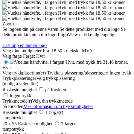
Zoom
Se logoen din på denne varen
Se dette produktet med din logo
Se
dette produktet uten din logo
LogoView er ikke tilgjengelig
Last opp en annen logo
Velg dine muligheter
Fra
18,50 kr
ekskl. MVA
Velg farge
Farge:
Hvit
Hvit
Velg trykkplasering(er)
Trykkets plassering/plasseringer:
Ingen trykk
Trykkplasseringer
Velg trykkplassering
(mulig å velge fler)
Raskeste mulighet
på forsiden
Ingen trykk
Trykkmetode(r)
Velg din trykkmetode
på forsiden
Mer informasjon om trykkmuligheter
Raskeste mulighet
1 farge(r)
tampotrykk
20 x 55
Raskeste mulighet
2 farger
tampotrykk