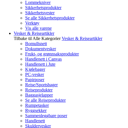
Lommekniver
Sikkerhetsprodukter
Sikkerhetsvester
Se alle Sikkerhetsprodukter
Verktøy
Vis alle varene
Vesker & Reiseartikler
Tilbake til Alle Kategorier
Vesker & Reiseartikler
Bomullsnett
Dokumentvesker
Frukt- og grønnsaksprodukter
Handlenett i Canvas
Handlenett i Jute
Kjølebager
PC-vesker
Papirposer
Reise/Sportsbager
Reiseprodukter
Baggasjelapper
Se alle Reiseprodukter
Rumpetasker
Ryggsekker
Sammenleggbare poser
Handlenett
Skuldervesker