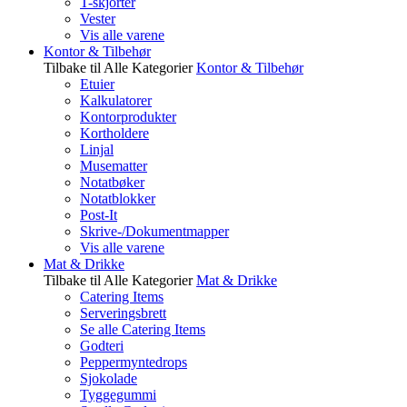
T-skjorter
Vester
Vis alle varene
Kontor & Tilbehør
Tilbake til Alle Kategorier
Kontor & Tilbehør
Etuier
Kalkulatorer
Kontorprodukter
Kortholdere
Linjal
Musematter
Notatbøker
Notatblokker
Post-It
Skrive-/Dokumentmapper
Vis alle varene
Mat & Drikke
Tilbake til Alle Kategorier
Mat & Drikke
Catering Items
Serveringsbrett
Se alle Catering Items
Godteri
Peppermyntedrops
Sjokolade
Tyggegummi