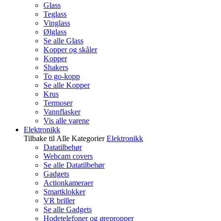
Glass
Teglass
Vinglass
Ølglass
Se alle Glass
Kopper og skåler
Kopper
Shakers
To go-kopp
Se alle Kopper
Krus
Termoser
Vannflasker
Vis alle varene
Elektronikk
Tilbake til Alle Kategorier
Elektronikk
Datatilbehør
Webcam covers
Se alle Datatilbehør
Gadgets
Actionkameraer
Smartklokker
VR briller
Se alle Gadgets
Hodetelefoner og ørepropper