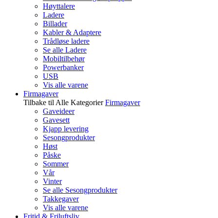
Høyttalere
Ladere
Billader
Kabler & Adaptere
Trådløse ladere
Se alle Ladere
Mobiltilbehør
Powerbanker
USB
Vis alle varene
Firmagaver
Tilbake til Alle Kategorier
Firmagaver
Gaveideer
Gavesett
Kjapp levering
Sesongprodukter
Høst
Påske
Sommer
Vår
Vinter
Se alle Sesongprodukter
Takkegaver
Vis alle varene
Fritid & Friluftsliv