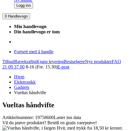
Logg inn
0
Handlevogn
Min handlevogn
Din handlevogn er tom
Fortsett med å handle
Tilbud
Bærekraftig
Kjapp levering
Bestselgere
Nye produkter
FAQ
21 09 37 00
8-16 (Fre. 15.30)
E-post
Hjem
Elektronikk
Gadgets
Vueltas håndvifte
Vueltas håndvifte
Artikkelnummer: 19758600
Laster inn data
Vil du prøve produktet? Bestill en gratis vareprøve!