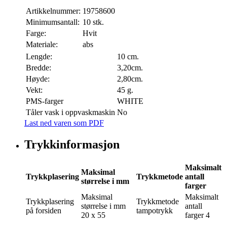
Artikkelnummer:
19758600
Minimumsantall:
10 stk.
Farge:
Hvit
Materiale:
abs
Lengde:
10 cm.
Bredde:
3,20cm.
Høyde:
2,80cm.
Vekt:
45 g.
PMS-farger
WHITE
Tåler vask i oppvaskmaskin
No
Last ned varen som PDF
Trykkinformasjon
Maksimalt
Maksimal
Trykkplasering
Trykkmetode
antall
størrelse i mm
farger
Maksimal
Maksimalt
Trykkplasering
Trykkmetode
størrelse i mm
antall
på forsiden
tampotrykk
20 x 55
farger
4