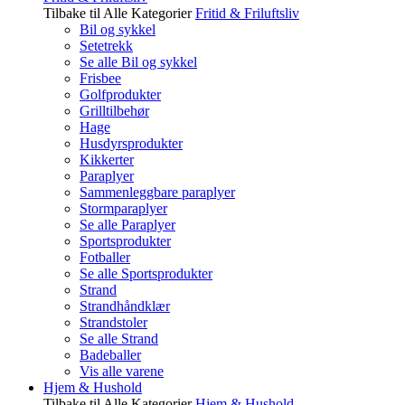
Tilbake til Alle Kategorier
Fritid & Friluftsliv
Bil og sykkel
Setetrekk
Se alle Bil og sykkel
Frisbee
Golfprodukter
Grilltilbehør
Hage
Husdyrsprodukter
Kikkerter
Paraplyer
Sammenleggbare paraplyer
Stormparaplyer
Se alle Paraplyer
Sportsprodukter
Fotballer
Se alle Sportsprodukter
Strand
Strandhåndklær
Strandstoler
Se alle Strand
Badeballer
Vis alle varene
Hjem & Hushold
Tilbake til Alle Kategorier
Hjem & Hushold