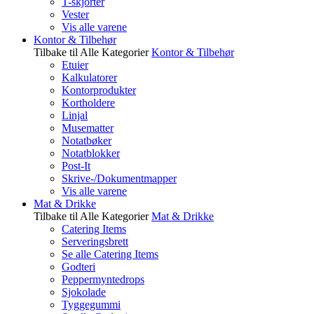
T-skjorter
Vester
Vis alle varene
Kontor & Tilbehør
Tilbake til Alle Kategorier
Kontor & Tilbehør
Etuier
Kalkulatorer
Kontorprodukter
Kortholdere
Linjal
Musematter
Notatbøker
Notatblokker
Post-It
Skrive-/Dokumentmapper
Vis alle varene
Mat & Drikke
Tilbake til Alle Kategorier
Mat & Drikke
Catering Items
Serveringsbrett
Se alle Catering Items
Godteri
Peppermyntedrops
Sjokolade
Tyggegummi