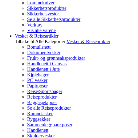
Lommekniver
Sikkerhetsprodukter
Sikkerhetsvester
Se alle Sikkerhetsprodukter
Verktøy
Vis alle varene
Vesker & Reiseartikler
Tilbake til Alle Kategorier
Vesker & Reiseartikler
Bomullsnett
Dokumentvesker
Frukt- og grønnsaksprodukter
Handlenett i Canvas
Handlenett i Jute
Kjølebager
PC-vesker
Papirposer
Reise/Sportsbager
Reiseprodukter
Baggasjelapper
Se alle Reiseprodukter
Rumpetasker
Ryggsekker
Sammenleggbare poser
Handlenett
Skuldervesker