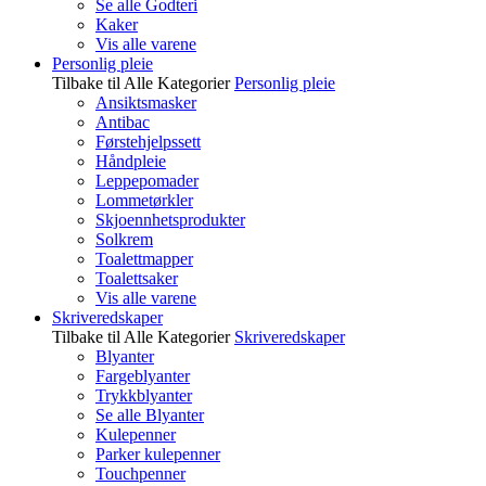
Se alle Godteri
Kaker
Vis alle varene
Personlig pleie
Tilbake til Alle Kategorier
Personlig pleie
Ansiktsmasker
Antibac
Førstehjelpssett
Håndpleie
Leppepomader
Lommetørkler
Skjoennhetsprodukter
Solkrem
Toalettmapper
Toalettsaker
Vis alle varene
Skriveredskaper
Tilbake til Alle Kategorier
Skriveredskaper
Blyanter
Fargeblyanter
Trykkblyanter
Se alle Blyanter
Kulepenner
Parker kulepenner
Touchpenner