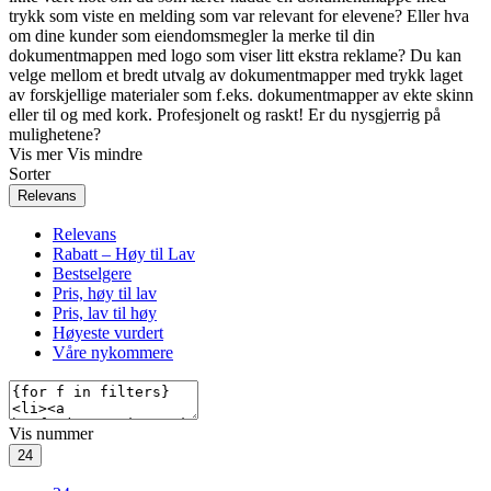
trykk som viste en melding som var relevant for elevene? Eller hva
om dine kunder som eiendomsmegler la merke til din
dokumentmappen med logo som viser litt ekstra reklame? Du kan
velge mellom et bredt utvalg av dokumentmapper med trykk laget
av forskjellige materialer som f.eks. dokumentmapper av ekte skinn
eller til og med kork. Profesjonelt og raskt! Er du nysgjerrig på
mulighetene?
Vis mer
Vis mindre
Sorter
Relevans
Relevans
Rabatt – Høy til Lav
Bestselgere
Pris, høy til lav
Pris, lav til høy
Høyeste vurdert
Våre nykommere
Vis nummer
24