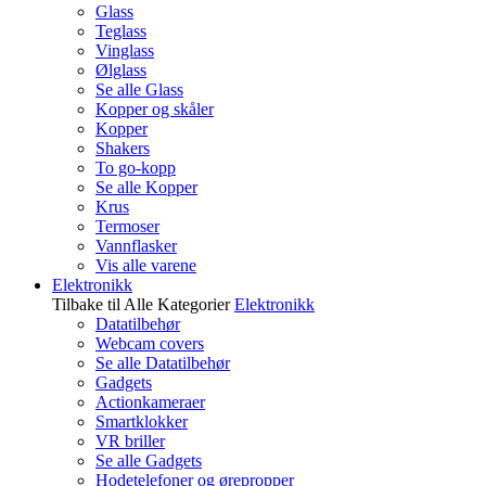
Glass
Teglass
Vinglass
Ølglass
Se alle Glass
Kopper og skåler
Kopper
Shakers
To go-kopp
Se alle Kopper
Krus
Termoser
Vannflasker
Vis alle varene
Elektronikk
Tilbake til Alle Kategorier
Elektronikk
Datatilbehør
Webcam covers
Se alle Datatilbehør
Gadgets
Actionkameraer
Smartklokker
VR briller
Se alle Gadgets
Hodetelefoner og ørepropper