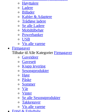
Høyttalere
Ladere
Billader
Kabler & Adaptere
Trådløse ladere
Se alle Ladere
Mobiltilbehør
Powerbanker
USB
Vis alle varene
Firmagaver
Tilbake til Alle Kategorier
Firmagaver
Gaveideer
Gavesett
Kjapp levering
Sesongprodukter
Høst
Påske
Sommer
Vår
Vinter
Se alle Sesongprodukter
Takkegaver
Vis alle varene
Fritid & Friluftsliv