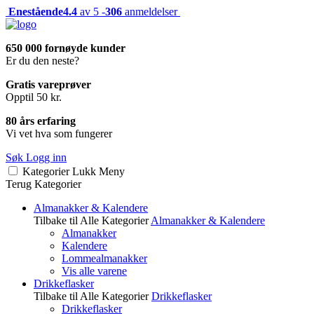
Enestående
4.4
av 5 -
306
anmeldelser
650 000 fornøyde kunder
Er du den neste?
Gratis vareprøver
Opptil 50 kr.
80 års erfaring
Vi vet hva som fungerer
Søk
Logg inn
Kategorier
Lukk
Meny
Terug
Kategorier
Almanakker & Kalendere
Tilbake til Alle Kategorier
Almanakker & Kalendere
Almanakker
Kalendere
Lommealmanakker
Vis alle varene
Drikkeflasker
Tilbake til Alle Kategorier
Drikkeflasker
Drikkeflasker