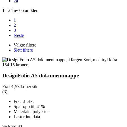
24
1
-
24
av
65
artikler
1
2
3
Neste
Valgte filtere
Slett filtere
DesignFolio A5 dokumentmappe
Fra
91,53 kr
per stk.
(3)
Fra: 3 stk.
Spar opp til 41%
Materiale polyester
Laster inn data
Se Produkt