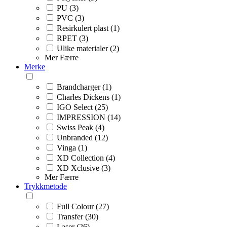
PU (3)
PVC (3)
Resirkulert plast (1)
RPET (3)
Ulike materialer (2)
Mer
Færre
Merke
Brandcharger (1)
Charles Dickens (1)
IGO Select (25)
IMPRESSION (14)
Swiss Peak (4)
Unbranded (12)
Vinga (1)
XD Collection (4)
XD Xclusive (3)
Mer
Færre
Trykkmetode
Full Colour (27)
Transfer (30)
Laser (26)