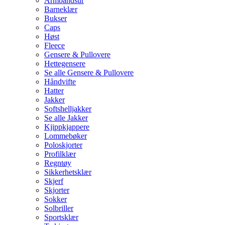
Armbåndsur
Barneklær
Bukser
Caps
Høst
Fleece
Gensere & Pullovere
Hettegensere
Se alle Gensere & Pullovere
Håndvifte
Hatter
Jakker
Softshelljakker
Se alle Jakker
Kjippkjappere
Lommebøker
Poloskjorter
Profilklær
Regntøy
Sikkerhetsklær
Skjerf
Skjorter
Sokker
Solbriller
Sportsklær