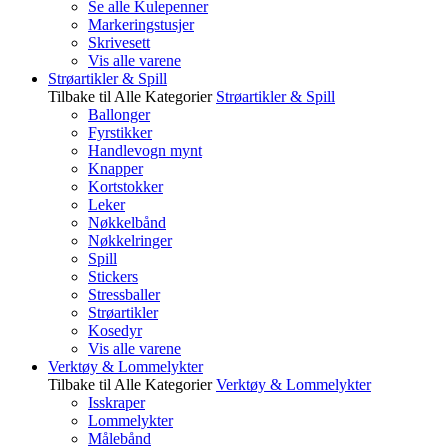
Se alle Kulepenner
Markeringstusjer
Skrivesett
Vis alle varene
Strøartikler & Spill
Tilbake til Alle Kategorier
Strøartikler & Spill
Ballonger
Fyrstikker
Handlevogn mynt
Knapper
Kortstokker
Leker
Nøkkelbånd
Nøkkelringer
Spill
Stickers
Stressballer
Strøartikler
Kosedyr
Vis alle varene
Verktøy & Lommelykter
Tilbake til Alle Kategorier
Verktøy & Lommelykter
Isskraper
Lommelykter
Målebånd