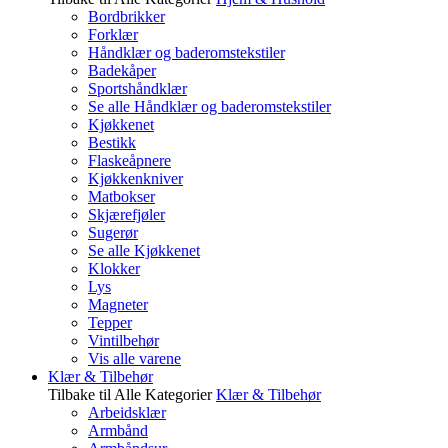
Bordbrikker
Forklær
Håndklær og baderomstekstiler
Badekåper
Sportshåndklær
Se alle Håndklær og baderomstekstiler
Kjøkkenet
Bestikk
Flaskeåpnere
Kjøkkenkniver
Matbokser
Skjærefjøler
Sugerør
Se alle Kjøkkenet
Klokker
Lys
Magneter
Tepper
Vintilbehør
Vis alle varene
Klær & Tilbehør
Tilbake til Alle Kategorier
Klær & Tilbehør
Arbeidsklær
Armbånd