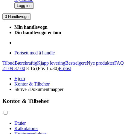
Logg inn
0
Handlevogn
Min handlevogn
Din handlevogn er tom
Fortsett med å handle
Tilbud
Bærekraftig
Kjapp levering
Bestselgere
Nye produkter
FAQ
21 09 37 00
8-16 (Fre. 15.30)
E-post
Hjem
Kontor & Tilbehør
Skrive-/Dokumentmapper
Kontor & Tilbehør
Etuier
Kalkulatorer
Kontorprodukter