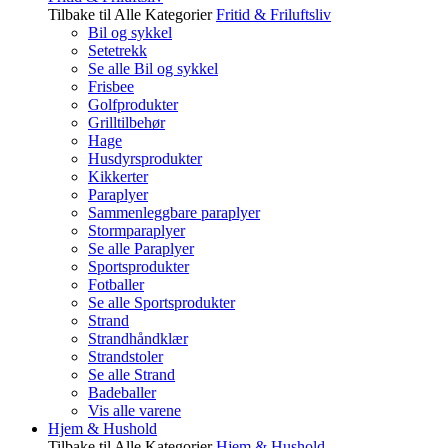
Tilbake til Alle Kategorier
Fritid & Friluftsliv
Bil og sykkel
Setetrekk
Se alle Bil og sykkel
Frisbee
Golfprodukter
Grilltilbehør
Hage
Husdyrsprodukter
Kikkerter
Paraplyer
Sammenleggbare paraplyer
Stormparaplyer
Se alle Paraplyer
Sportsprodukter
Fotballer
Se alle Sportsprodukter
Strand
Strandhåndklær
Strandstoler
Se alle Strand
Badeballer
Vis alle varene
Hjem & Hushold
Tilbake til Alle Kategorier
Hjem & Hushold