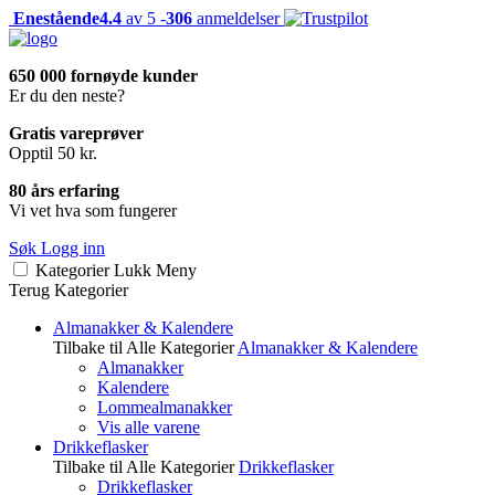
Enestående
4.4
av 5 -
306
anmeldelser
650 000 fornøyde kunder
Er du den neste?
Gratis vareprøver
Opptil 50 kr.
80 års erfaring
Vi vet hva som fungerer
Søk
Logg inn
Kategorier
Lukk
Meny
Terug
Kategorier
Almanakker & Kalendere
Tilbake til Alle Kategorier
Almanakker & Kalendere
Almanakker
Kalendere
Lommealmanakker
Vis alle varene
Drikkeflasker
Tilbake til Alle Kategorier
Drikkeflasker
Drikkeflasker