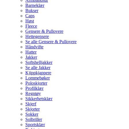
Armbåndsur
Barneklær
Bukser
Caps
Høst
Fleece
Gensere & Pullovere
Hettegensere
Se alle Gensere & Pullovere
Håndvifte
Hatter
Jakker
Softshelljakker
Se alle Jakker
Kjippkjappere
Lommebøker
Poloskjorter
Profilklær
Regntøy
Sikkerhetsklær
Skjerf
Skjorter
Sokker
Solbriller
Sportsklær