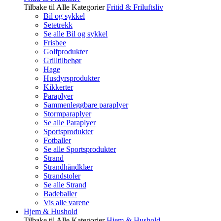
Tilbake til Alle Kategorier
Fritid & Friluftsliv
Bil og sykkel
Setetrekk
Se alle Bil og sykkel
Frisbee
Golfprodukter
Grilltilbehør
Hage
Husdyrsprodukter
Kikkerter
Paraplyer
Sammenleggbare paraplyer
Stormparaplyer
Se alle Paraplyer
Sportsprodukter
Fotballer
Se alle Sportsprodukter
Strand
Strandhåndklær
Strandstoler
Se alle Strand
Badeballer
Vis alle varene
Hjem & Hushold
Tilbake til Alle Kategorier
Hjem & Hushold