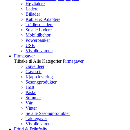
Høyttalere
Ladere
Billader
Kabler & Adaptere
Trådløse ladere
Se alle Ladere
Mobiltilbehør
Powerbanker
USB
Vis alle varene
Firmagaver
Tilbake til Alle Kategorier
Firmagaver
Gaveideer
Gavesett
Kjapp levering
Sesongprodukter
Høst
Påske
Sommer
Vår
Vinter
Se alle Sesongprodukter
Takkegaver
Vis alle varene
Fritid & Friluftsliv