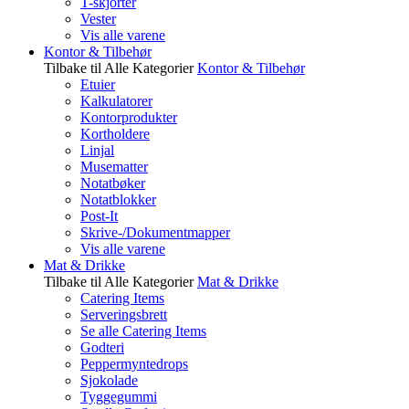
T-skjorter
Vester
Vis alle varene
Kontor & Tilbehør
Tilbake til Alle Kategorier
Kontor & Tilbehør
Etuier
Kalkulatorer
Kontorprodukter
Kortholdere
Linjal
Musematter
Notatbøker
Notatblokker
Post-It
Skrive-/Dokumentmapper
Vis alle varene
Mat & Drikke
Tilbake til Alle Kategorier
Mat & Drikke
Catering Items
Serveringsbrett
Se alle Catering Items
Godteri
Peppermyntedrops
Sjokolade
Tyggegummi