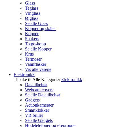
Glass
Teglass
Vinglass
Ølglass
Se alle Glass
Kopper og skåler
Kopper
Shakers
To go-kopp
Se alle Kopper
Krus
Termoser
Vannflasker
Vis alle varene
Elektronikk
Tilbake til Alle Kategorier
Elektronikk
Datatilbehør
Webcam covers
Se alle Datatilbehør
Gadgets
Actionkameraer
Smartklokker
VR briller
Se alle Gadgets
Hodetelefoner og ørepropper