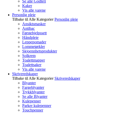
Se alle Godteri
Kaker
Vis alle varene
Personlig pleie
Tilbake til Alle Kategorier
Personlig pleie
Ansiktsmasker
Antibac
Førstehjelpssett
Håndpleie
Leppepomader
Lommetørkler
Skjoennhetsprodukter
Solkrem
Toalettmapper
Toalettsaker
Vis alle varene
Skriveredskaper
Tilbake til Alle Kategorier
Skriveredskaper
Blyanter
Fargeblyanter
Trykkblyanter
Se alle Blyanter
Kulepenner
Parker kulepenner
Touchpenner