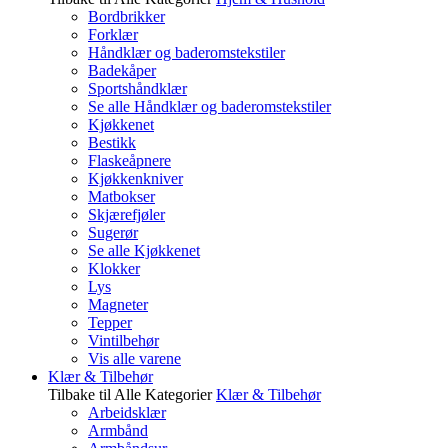
Bordbrikker
Forklær
Håndklær og baderomstekstiler
Badekåper
Sportshåndklær
Se alle Håndklær og baderomstekstiler
Kjøkkenet
Bestikk
Flaskeåpnere
Kjøkkenkniver
Matbokser
Skjærefjøler
Sugerør
Se alle Kjøkkenet
Klokker
Lys
Magneter
Tepper
Vintilbehør
Vis alle varene
Klær & Tilbehør
Tilbake til Alle Kategorier
Klær & Tilbehør
Arbeidsklær
Armbånd