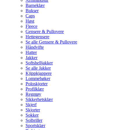
Armbåndsur
Barneklær
Bukser
Caps
Høst
Fleece
Gensere & Pullovere
Hettegensere
Se alle Gensere & Pullovere
Håndvifte
Hatter
Jakker
Softshelljakker
Se alle Jakker
Kjippkjappere
Lommebøker
Poloskjorter
Profilklær
Regntøy
Sikkerhetsklær
Skjerf
Skjorter
Sokker
Solbriller
Sportsklær