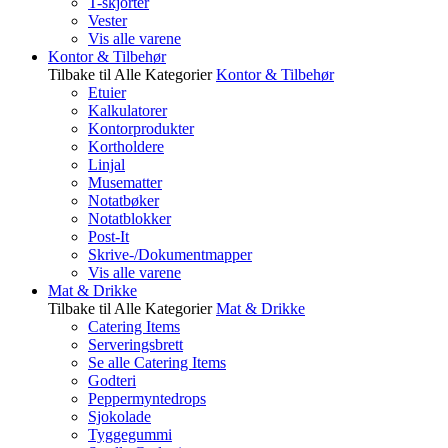
T-skjorter
Vester
Vis alle varene
Kontor & Tilbehør
Tilbake til Alle Kategorier
Kontor & Tilbehør
Etuier
Kalkulatorer
Kontorprodukter
Kortholdere
Linjal
Musematter
Notatbøker
Notatblokker
Post-It
Skrive-/Dokumentmapper
Vis alle varene
Mat & Drikke
Tilbake til Alle Kategorier
Mat & Drikke
Catering Items
Serveringsbrett
Se alle Catering Items
Godteri
Peppermyntedrops
Sjokolade
Tyggegummi