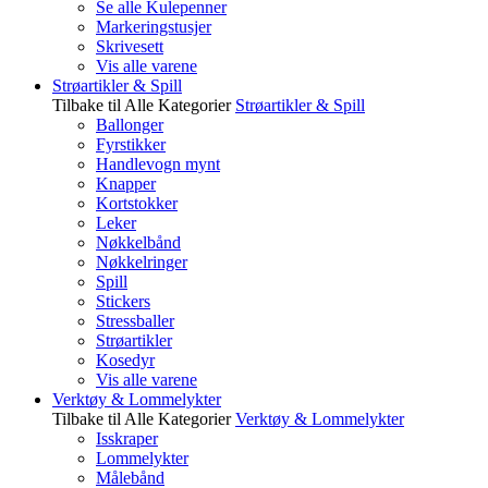
Se alle Kulepenner
Markeringstusjer
Skrivesett
Vis alle varene
Strøartikler & Spill
Tilbake til Alle Kategorier
Strøartikler & Spill
Ballonger
Fyrstikker
Handlevogn mynt
Knapper
Kortstokker
Leker
Nøkkelbånd
Nøkkelringer
Spill
Stickers
Stressballer
Strøartikler
Kosedyr
Vis alle varene
Verktøy & Lommelykter
Tilbake til Alle Kategorier
Verktøy & Lommelykter
Isskraper
Lommelykter
Målebånd