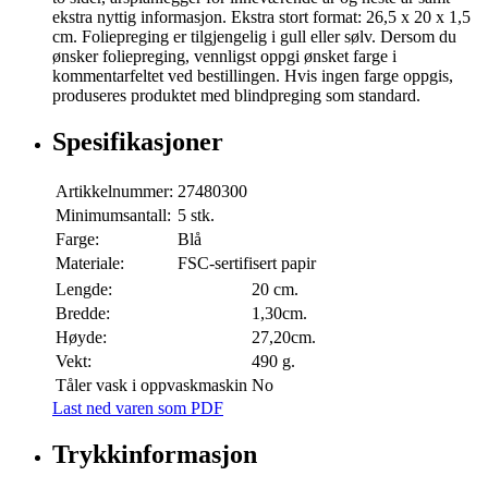
ekstra nyttig informasjon. Ekstra stort format: 26,5 x 20 x 1,5
cm. Foliepreging er tilgjengelig i gull eller sølv. Dersom du
ønsker foliepreging, vennligst oppgi ønsket farge i
kommentarfeltet ved bestillingen. Hvis ingen farge oppgis,
produseres produktet med blindpreging som standard.
Spesifikasjoner
Artikkelnummer:
27480300
Minimumsantall:
5 stk.
Farge:
Blå
Materiale:
FSC-sertifisert papir
Lengde:
20 cm.
Bredde:
1,30cm.
Høyde:
27,20cm.
Vekt:
490 g.
Tåler vask i oppvaskmaskin
No
Last ned varen som PDF
Trykkinformasjon