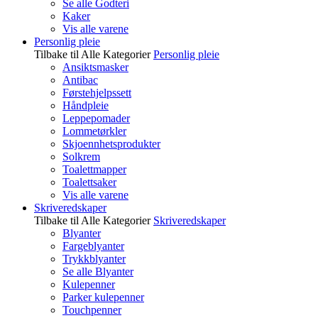
Se alle Godteri
Kaker
Vis alle varene
Personlig pleie
Tilbake til Alle Kategorier
Personlig pleie
Ansiktsmasker
Antibac
Førstehjelpssett
Håndpleie
Leppepomader
Lommetørkler
Skjoennhetsprodukter
Solkrem
Toalettmapper
Toalettsaker
Vis alle varene
Skriveredskaper
Tilbake til Alle Kategorier
Skriveredskaper
Blyanter
Fargeblyanter
Trykkblyanter
Se alle Blyanter
Kulepenner
Parker kulepenner
Touchpenner