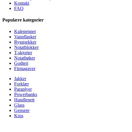
Kontakt
FAQ
Populære kategorier
Kulepenner
Vannflasker
Ryggsekker
Notatblokker
T-skjorter
Notatbøker
Godteri
Firmagaver
Jakker
Forklær
Paraplyer
Powerbanks
Handlenett
Glass
Gensere
Krus