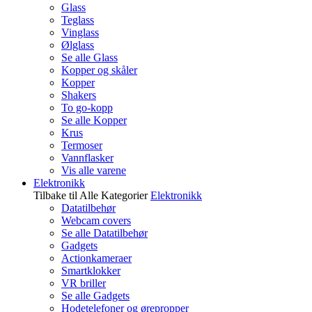
Glass
Teglass
Vinglass
Ølglass
Se alle Glass
Kopper og skåler
Kopper
Shakers
To go-kopp
Se alle Kopper
Krus
Termoser
Vannflasker
Vis alle varene
Elektronikk
Tilbake til Alle Kategorier
Elektronikk
Datatilbehør
Webcam covers
Se alle Datatilbehør
Gadgets
Actionkameraer
Smartklokker
VR briller
Se alle Gadgets
Hodetelefoner og ørepropper