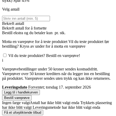
stykk)
Spar 43%
Velg antall
Bekreft antall
Bekreft antall for å fortsette
Bestill
ekstra og du betaler kun
pr. stk.
Motta en vareprøve for å teste produktet
Vil du teste produktet før
bestilling? Kryss av under for å motta en vareprøve
Vil du teste produktet? Bestill en vareprøve!
i
Vareprøvebestillinger under 50 kroner sendes kostnadsfritt.
Vareprøver over 50 kroner krediters når du legger inn en bestilling
på produktet. Vareprøver sendes uten trykk og kan ikke returneres.
Leveringsdato
Forventet; torsdag 17. september 2026
Legg til i handlekurven
Bestill vareprøve
Ingen farge valgt
Antall har ikke blitt valgt enda
Trykkets plassering
har ikke blitt valgt
Leveringsmetode har ikke blitt valgt enda
Få et uforpliktende tilbud