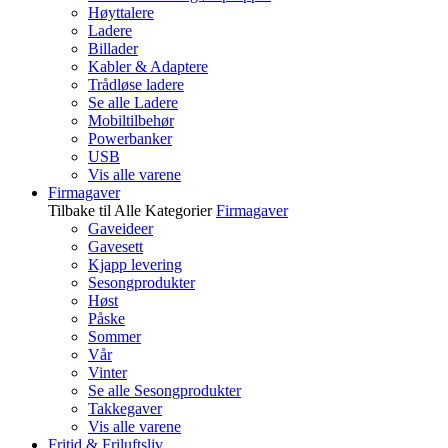
Høyttalere
Ladere
Billader
Kabler & Adaptere
Trådløse ladere
Se alle Ladere
Mobiltilbehør
Powerbanker
USB
Vis alle varene
Firmagaver
Tilbake til Alle Kategorier
Firmagaver
Gaveideer
Gavesett
Kjapp levering
Sesongprodukter
Høst
Påske
Sommer
Vår
Vinter
Se alle Sesongprodukter
Takkegaver
Vis alle varene
Fritid & Friluftsliv