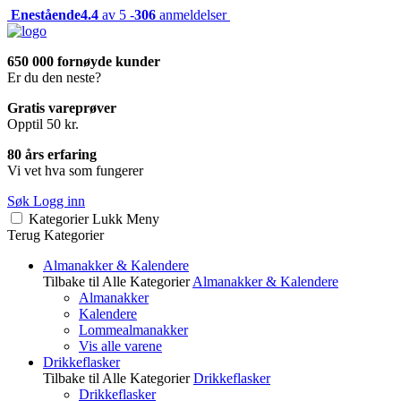
Enestående
4.4
av 5 -
306
anmeldelser
650 000 fornøyde kunder
Er du den neste?
Gratis vareprøver
Opptil 50 kr.
80 års erfaring
Vi vet hva som fungerer
Søk
Logg inn
Kategorier
Lukk
Meny
Terug
Kategorier
Almanakker & Kalendere
Tilbake til Alle Kategorier
Almanakker & Kalendere
Almanakker
Kalendere
Lommealmanakker
Vis alle varene
Drikkeflasker
Tilbake til Alle Kategorier
Drikkeflasker
Drikkeflasker