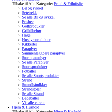
Tilbake til Alle Kategorier
Fritid & Friluftsliv
Bil og sykkel
Setetrekk
Se alle Bil og sykkel
Frisbee
Golfprodukter
Grilltilbehør
Hage
Husdyrsprodukter
Kikkerter
Paraplyer
Sammenleggbare paraplyer
Stormparaplyer
Se alle Paraplyer
Sportsprodukter
Fotballer
Se alle Sportsprodukter
Strand
Strandhåndklær
Strandstoler
Se alle Strand
Badeballer
Vis alle varene
Hjem & Hushold
Tilbake til Alle Kategorier
Hjem & Hushold