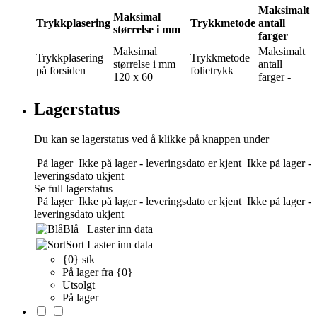
Maksimalt
Maksimal
Trykkplasering
Trykkmetode
antall
størrelse i mm
farger
Maksimal
Maksimalt
Trykkplasering
Trykkmetode
størrelse i mm
antall
på forsiden
folietrykk
120 x 60
farger
-
Lagerstatus
Du kan se lagerstatus ved å klikke på knappen under
På lager
Ikke på lager - leveringsdato er kjent
Ikke på lager -
leveringsdato ukjent
Se full lagerstatus
På lager
Ikke på lager - leveringsdato er kjent
Ikke på lager -
leveringsdato ukjent
Blå
Laster inn data
Sort
Laster inn data
{0} stk
På lager fra {0}
Utsolgt
På lager