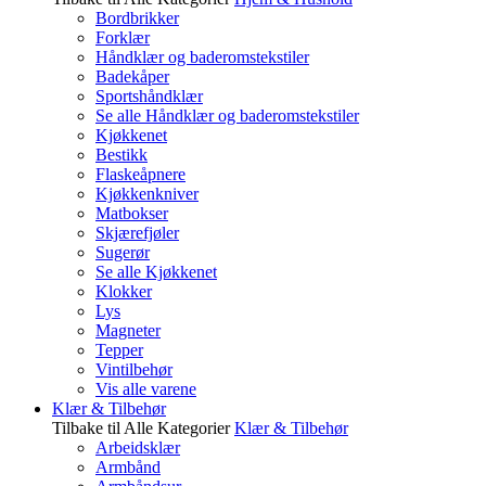
Bordbrikker
Forklær
Håndklær og baderomstekstiler
Badekåper
Sportshåndklær
Se alle Håndklær og baderomstekstiler
Kjøkkenet
Bestikk
Flaskeåpnere
Kjøkkenkniver
Matbokser
Skjærefjøler
Sugerør
Se alle Kjøkkenet
Klokker
Lys
Magneter
Tepper
Vintilbehør
Vis alle varene
Klær & Tilbehør
Tilbake til Alle Kategorier
Klær & Tilbehør
Arbeidsklær
Armbånd