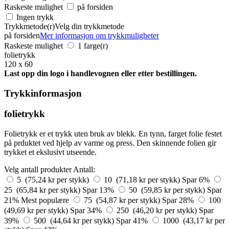
Raskeste mulighet
på forsiden
Ingen trykk
Trykkmetode(r)
Velg din trykkmetode
på forsiden
Mer informasjon om trykkmuligheter
Raskeste mulighet
1 farge(r)
folietrykk
120 x 60
Last opp din logo i handlevognen eller etter bestillingen.
Trykkinformasjon
folietrykk
Folietrykk er et trykk uten bruk av blekk. En tynn, farget folie festet
på prduktet ved hjelp av varme og press. Den skinnende folien gir
trykket et ekslusivt utseende.
Velg antall produkter
Antall:
5 (75,24 kr per stykk)
10 (71,18 kr per stykk)
Spar 6%
25 (65,84 kr per stykk)
Spar 13%
50 (59,85 kr per stykk)
Spar
21%
Mest populære
75 (54,87 kr per stykk)
Spar 28%
100
(49,69 kr per stykk)
Spar 34%
250 (46,20 kr per stykk)
Spar
39%
500 (44,64 kr per stykk)
Spar 41%
1000 (43,17 kr per