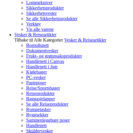
Lommekniver
Sikkerhetsprodukter
Sikkerhetsvester
Se alle Sikkerhetsprodukter
Verktøy
Vis alle varene
Vesker & Reiseartikler
Tilbake til Alle Kategorier
Vesker & Reiseartikler
Bomullsnett
Dokumentvesker
Frukt- og grønnsaksprodukter
Handlenett i Canvas
Handlenett i Jute
Kjølebager
PC-vesker
Papirposer
Reise/Sportsbager
Reiseprodukter
Baggasjelapper
Se alle Reiseprodukter
Rumpetasker
Ryggsekker
Sammenleggbare poser
Handlenett
Skuldervesker