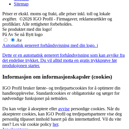
Sitemap
Priser er ekskl. moms og frakt, alle priser inkl. toll og lokale
avgifter. ©2026 IGO Profil - Firmagaver, reklameartikler og
profilklær. Alle rettigheter forbeholdes.
Se produktet med din logo!
På
Av
Se nå
Bytt logo
Av
Automatisk generert forhåndsvisning med din logo.
i
Dette er en automatisk generert forhåndsvisning som kan avvike fra
det endelige trykket. Du vil alltid motta en gratis trykkprøve før
produksjonen starter.
Informasjon om informasjonskapsler (cookies)
IGO Profil bruker første- og tredjepartscookies for å optimere din
handleopplevelse. Standardcookies er obligatoriske og sørger for
nødvendige funksjoner på nettsiden.
Du kan velge å akseptere eller
avvise
personlige cookies. Når du
aksepterer cookies, kan IGO Profil og tredjepartspartnere vise deg
personlig tilpasset innhold basert på din internettatferd. Vil du vite
mer? Les vår cookie policy
her
.