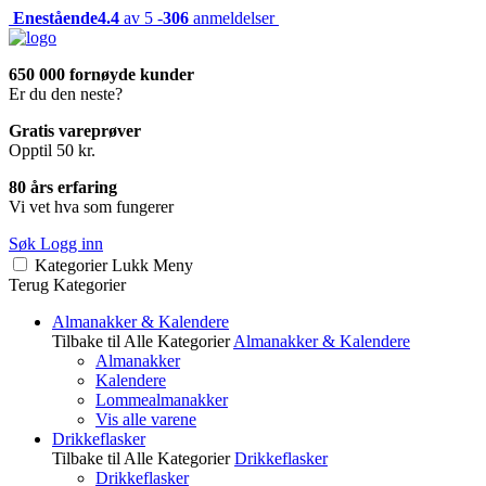
Enestående
4.4
av 5 -
306
anmeldelser
650 000 fornøyde kunder
Er du den neste?
Gratis vareprøver
Opptil 50 kr.
80 års erfaring
Vi vet hva som fungerer
Søk
Logg inn
Kategorier
Lukk
Meny
Terug
Kategorier
Almanakker & Kalendere
Tilbake til Alle Kategorier
Almanakker & Kalendere
Almanakker
Kalendere
Lommealmanakker
Vis alle varene
Drikkeflasker
Tilbake til Alle Kategorier
Drikkeflasker
Drikkeflasker