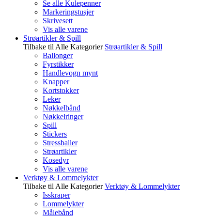
Se alle Kulepenner
Markeringstusjer
Skrivesett
Vis alle varene
Strøartikler & Spill
Tilbake til Alle Kategorier
Strøartikler & Spill
Ballonger
Fyrstikker
Handlevogn mynt
Knapper
Kortstokker
Leker
Nøkkelbånd
Nøkkelringer
Spill
Stickers
Stressballer
Strøartikler
Kosedyr
Vis alle varene
Verktøy & Lommelykter
Tilbake til Alle Kategorier
Verktøy & Lommelykter
Isskraper
Lommelykter
Målebånd