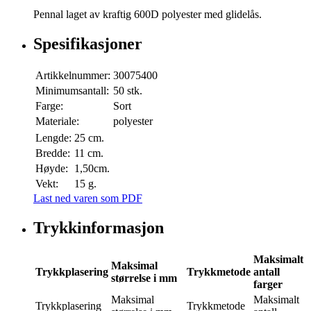
Pennal laget av kraftig 600D polyester med glidelås.
Spesifikasjoner
Artikkelnummer:
30075400
Minimumsantall:
50 stk.
Farge:
Sort
Materiale:
polyester
Lengde:
25 cm.
Bredde:
11 cm.
Høyde:
1,50cm.
Vekt:
15 g.
Last ned varen som PDF
Trykkinformasjon
Maksimalt
Maksimal
Trykkplasering
Trykkmetode
antall
størrelse i mm
farger
Maksimal
Maksimalt
Trykkplasering
Trykkmetode