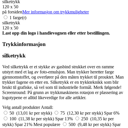
silketrykk
120 x 50
på forsiden
Mer informasjon om trykkmuligheter
1 farge(r)
silketrykk
120 x 50
Last opp din logo i handlevognen eller etter bestillingen.
Trykkinformasjon
silketrykk
Ved silketrykk er et stykke av gasbind strukket over en ramme
utstyrt med et lag av foto-emulsjon. Man trykker heretter farge
gjennomstoffet, og overfører på den måten trykket til prouktet. Man
trykker fagene en etter en. Silketrykk er en trykkteknikk som blir
brukt til grafiske, så vel som til industrielle formål. Merk følgende!
Screenround: På grunn av trykkmaskinens rotasjon er plassering av
logotypene er alltid likeverdige for alle artikler.
Velg antall produkter
Antall:
50 (13,01 kr per stykk)
75 (12,30 kr per stykk)
Spar 6%
100 (11,38 kr per stykk)
Spar 13%
250 (10,35 kr per
stykk)
Spar 21%
Mest populære
500 (9,48 kr per stykk)
Spar