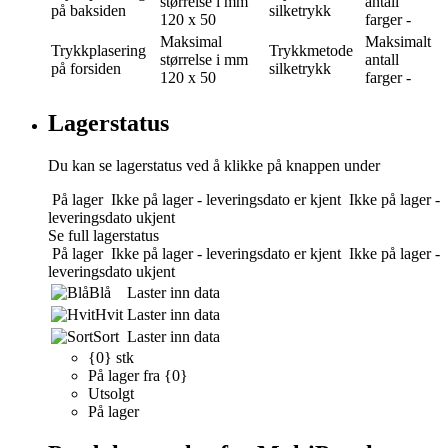
størrelse i mm
antall
på baksiden
silketrykk
120 x 50
farger
-
Maksimal
Maksimalt
Trykkplasering
Trykkmetode
størrelse i mm
antall
på forsiden
silketrykk
120 x 50
farger
-
Lagerstatus
Du kan se lagerstatus ved å klikke på knappen under
På lager
Ikke på lager - leveringsdato er kjent
Ikke på lager -
leveringsdato ukjent
Se full lagerstatus
På lager
Ikke på lager - leveringsdato er kjent
Ikke på lager -
leveringsdato ukjent
Blå
Laster inn data
Hvit
Laster inn data
Sort
Laster inn data
{0} stk
På lager fra {0}
Utsolgt
På lager