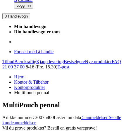
Logg inn
0
Handlevogn
Min handlevogn
Din handlevogn er tom
Fortsett med å handle
Tilbud
Bærekraftig
Kjapp levering
Bestselgere
Nye produkter
FAQ
21 09 37 00
8-16 (Fre. 15.30)
E-post
Hjem
Kontor & Tilbehør
Kontorprodukter
MultiPouch pennal
MultiPouch pennal
Artikkelnummer: 30075400
Laster inn data
5 anmeldelser
Se alle
kundeanmeldelser
Vil du prøve produktet? Bestill en gratis vareprøve!