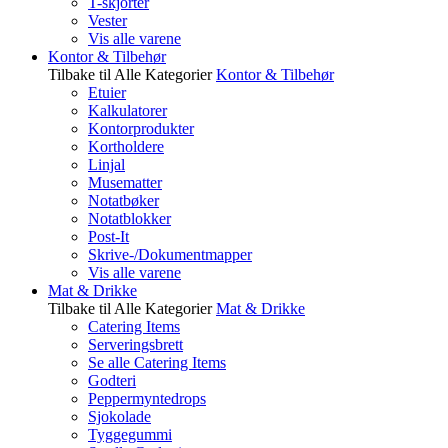
T-skjorter
Vester
Vis alle varene
Kontor & Tilbehør
Tilbake til Alle Kategorier
Kontor & Tilbehør
Etuier
Kalkulatorer
Kontorprodukter
Kortholdere
Linjal
Musematter
Notatbøker
Notatblokker
Post-It
Skrive-/Dokumentmapper
Vis alle varene
Mat & Drikke
Tilbake til Alle Kategorier
Mat & Drikke
Catering Items
Serveringsbrett
Se alle Catering Items
Godteri
Peppermyntedrops
Sjokolade
Tyggegummi