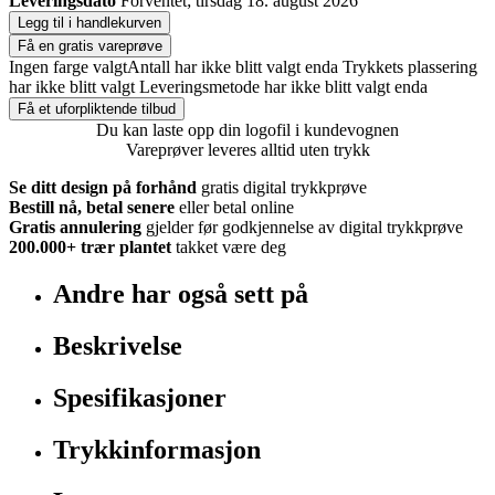
Leveringsdato
Forventet; tirsdag 18. august 2026
Legg til i handlekurven
Få en gratis vareprøve
Ingen farge valgt
Antall har ikke blitt valgt enda
Trykkets plassering
har ikke blitt valgt
Leveringsmetode har ikke blitt valgt enda
Få et uforpliktende tilbud
Du kan laste opp din logofil i kundevognen
Vareprøver leveres alltid uten trykk
Se ditt design på forhånd
gratis digital trykkprøve
Bestill nå, betal senere
eller betal online
Gratis annulering
gjelder før godkjennelse av digital trykkprøve
200.000+
trær plantet
takket være deg
Andre har også sett på
Beskrivelse
Spesifikasjoner
Trykkinformasjon