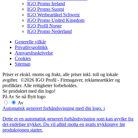
IGO Promo Ireland
IGO Promo Suomi
IGO Werbeartikel Schweiz
IGO Promo United Kingdom
IGO Profil Norge
IGO Promo Nederland
Generelle vilkår
Privatlivspolitikk
Ansvarsfraskrivelse
Cookies
Sitemap
Priser er ekskl. moms og frakt, alle priser inkl. toll og lokale
avgifter. ©2026 IGO Profil - Firmagaver, reklameartikler og
profilklær. Alle rettigheter forbeholdes.
Se produktet med din logo!
På
Av
Se nå
Bytt logo
Av
Automatisk generert forhåndsvisning med din logo.
i
Dette er en automatisk generert forhåndsvisning som kan avvike fra
det endelige trykket. Du vil alltid motta en gratis trykkprøve før
produksjonen starter.