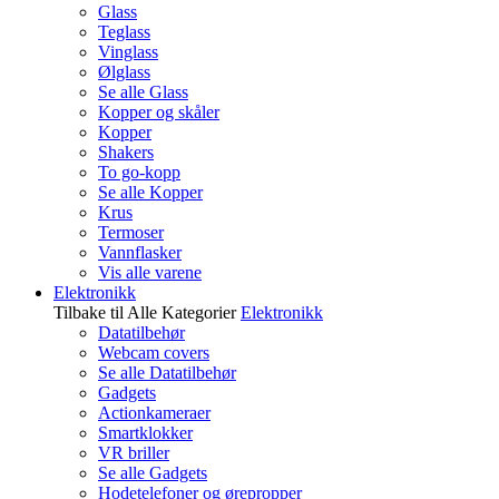
Glass
Teglass
Vinglass
Ølglass
Se alle Glass
Kopper og skåler
Kopper
Shakers
To go-kopp
Se alle Kopper
Krus
Termoser
Vannflasker
Vis alle varene
Elektronikk
Tilbake til Alle Kategorier
Elektronikk
Datatilbehør
Webcam covers
Se alle Datatilbehør
Gadgets
Actionkameraer
Smartklokker
VR briller
Se alle Gadgets
Hodetelefoner og ørepropper