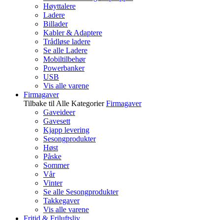
Høyttalere
Ladere
Billader
Kabler & Adaptere
Trådløse ladere
Se alle Ladere
Mobiltilbehør
Powerbanker
USB
Vis alle varene
Firmagaver
Tilbake til Alle Kategorier
Firmagaver
Gaveideer
Gavesett
Kjapp levering
Sesongprodukter
Høst
Påske
Sommer
Vår
Vinter
Se alle Sesongprodukter
Takkegaver
Vis alle varene
Fritid & Friluftsliv