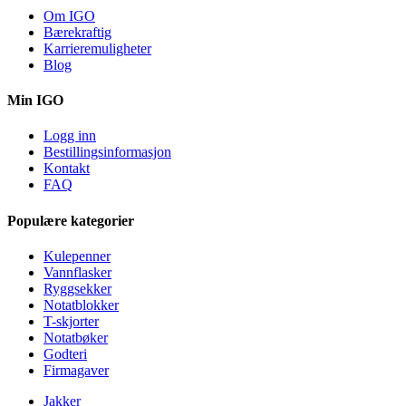
Om IGO
Bærekraftig
Karrieremuligheter
Blog
Min IGO
Logg inn
Bestillingsinformasjon
Kontakt
FAQ
Populære kategorier
Kulepenner
Vannflasker
Ryggsekker
Notatblokker
T-skjorter
Notatbøker
Godteri
Firmagaver
Jakker