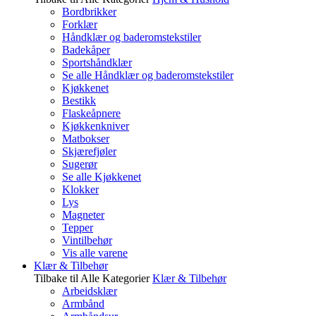
Bordbrikker
Forklær
Håndklær og baderomstekstiler
Badekåper
Sportshåndklær
Se alle Håndklær og baderomstekstiler
Kjøkkenet
Bestikk
Flaskeåpnere
Kjøkkenkniver
Matbokser
Skjærefjøler
Sugerør
Se alle Kjøkkenet
Klokker
Lys
Magneter
Tepper
Vintilbehør
Vis alle varene
Klær & Tilbehør
Tilbake til Alle Kategorier
Klær & Tilbehør
Arbeidsklær
Armbånd