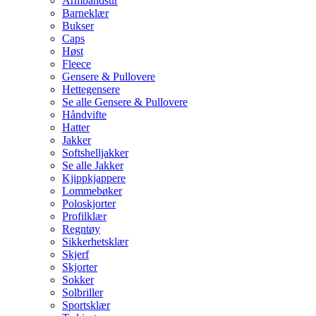
Armbåndsur
Barneklær
Bukser
Caps
Høst
Fleece
Gensere & Pullovere
Hettegensere
Se alle Gensere & Pullovere
Håndvifte
Hatter
Jakker
Softshelljakker
Se alle Jakker
Kjippkjappere
Lommebøker
Poloskjorter
Profilklær
Regntøy
Sikkerhetsklær
Skjerf
Skjorter
Sokker
Solbriller
Sportsklær