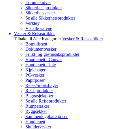
Lommekniver
Sikkerhetsprodukter
Sikkerhetsvester
Se alle Sikkerhetsprodukter
Verktøy
Vis alle varene
Vesker & Reiseartikler
Tilbake til Alle Kategorier
Vesker & Reiseartikler
Bomullsnett
Dokumentvesker
Frukt- og grønnsaksprodukter
Handlenett i Canvas
Handlenett i Jute
Kjølebager
PC-vesker
Papirposer
Reise/Sportsbager
Reiseprodukter
Baggasjelapper
Se alle Reiseprodukter
Rumpetasker
Ryggsekker
Sammenleggbare poser
Handlenett
Skuldervesker