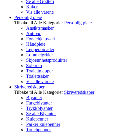
Se alle Godteri
Kaker
Vis alle varene
Personlig pleie
Tilbake til Alle Kategorier
Personlig pleie
Ansiktsmasker
Antibac
Førstehjelpssett
Håndpleie
Leppepomader
Lommetørkler
Skjoennhetsprodukter
Solkrem
Toalettmapper
Toalettsaker
Vis alle varene
Skriveredskaper
Tilbake til Alle Kategorier
Skriveredskaper
Blyanter
Fargeblyanter
Trykkblyanter
Se alle Blyanter
Kulepenner
Parker kulepenner
Touchpenner