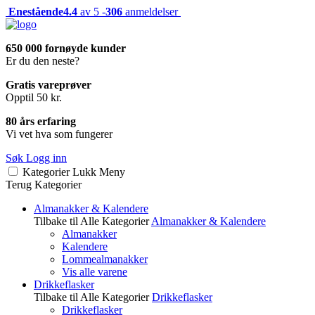
Enestående
4.4
av 5 -
306
anmeldelser
650 000 fornøyde kunder
Er du den neste?
Gratis vareprøver
Opptil 50 kr.
80 års erfaring
Vi vet hva som fungerer
Søk
Logg inn
Kategorier
Lukk
Meny
Terug
Kategorier
Almanakker & Kalendere
Tilbake til Alle Kategorier
Almanakker & Kalendere
Almanakker
Kalendere
Lommealmanakker
Vis alle varene
Drikkeflasker
Tilbake til Alle Kategorier
Drikkeflasker
Drikkeflasker