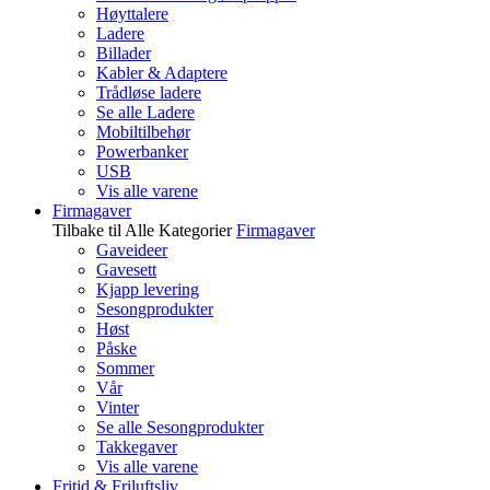
Høyttalere
Ladere
Billader
Kabler & Adaptere
Trådløse ladere
Se alle Ladere
Mobiltilbehør
Powerbanker
USB
Vis alle varene
Firmagaver
Tilbake til Alle Kategorier
Firmagaver
Gaveideer
Gavesett
Kjapp levering
Sesongprodukter
Høst
Påske
Sommer
Vår
Vinter
Se alle Sesongprodukter
Takkegaver
Vis alle varene
Fritid & Friluftsliv