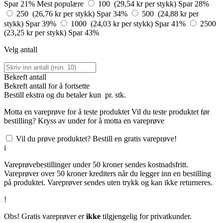
Spar 21%
Mest populære
100 (29,54 kr per stykk)
Spar 28%
250 (26,76 kr per stykk)
Spar 34%
500 (24,88 kr per
stykk)
Spar 39%
1000 (24,03 kr per stykk)
Spar 41%
2500
(23,25 kr per stykk)
Spar 43%
Velg antall
Bekreft antall
Bekreft antall for å fortsette
Bestill
ekstra og du betaler kun
pr. stk.
Motta en vareprøve for å teste produktet
Vil du teste produktet før
bestilling? Kryss av under for å motta en vareprøve
Vil du prøve produktet? Bestill en gratis vareprøve!
i
Vareprøvebestillinger under 50 kroner sendes kostnadsfritt.
Vareprøver over 50 kroner krediters når du legger inn en bestilling
på produktet. Vareprøver sendes uten trykk og kan ikke returneres.
!
Obs! Gratis vareprøver er
ikke
tilgjengelig for privatkunder.