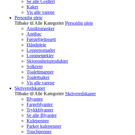
Se alle Godteri
Kaker
Vis alle varene
Personlig pleie
Tilbake til Alle Kategorier
Personlig pleie
Ansiktsmasker
Antibac
Førstehjelpssett
Håndpleie
Leppepomader
Lommetørkler
Skjoennhetsprodukter
Solkrem
Toalettmapper
Toalettsaker
Vis alle varene
Skriveredskaper
Tilbake til Alle Kategorier
Skriveredskaper
Blyanter
Fargeblyanter
Trykkblyanter
Se alle Blyanter
Kulepenner
Parker kulepenner
Touchpenner