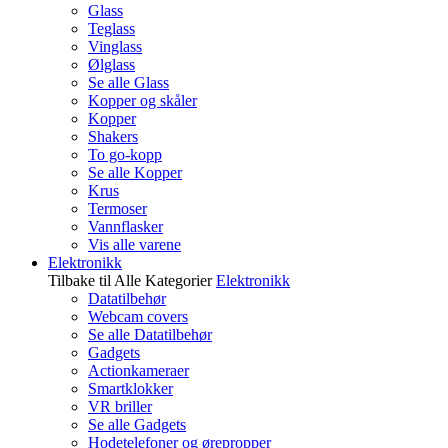
Glass
Teglass
Vinglass
Ølglass
Se alle Glass
Kopper og skåler
Kopper
Shakers
To go-kopp
Se alle Kopper
Krus
Termoser
Vannflasker
Vis alle varene
Elektronikk
Tilbake til Alle Kategorier
Elektronikk
Datatilbehør
Webcam covers
Se alle Datatilbehør
Gadgets
Actionkameraer
Smartklokker
VR briller
Se alle Gadgets
Hodetelefoner og ørepropper