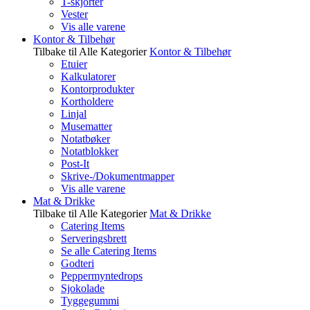
T-skjorter
Vester
Vis alle varene
Kontor & Tilbehør
Tilbake til Alle Kategorier
Kontor & Tilbehør
Etuier
Kalkulatorer
Kontorprodukter
Kortholdere
Linjal
Musematter
Notatbøker
Notatblokker
Post-It
Skrive-/Dokumentmapper
Vis alle varene
Mat & Drikke
Tilbake til Alle Kategorier
Mat & Drikke
Catering Items
Serveringsbrett
Se alle Catering Items
Godteri
Peppermyntedrops
Sjokolade
Tyggegummi