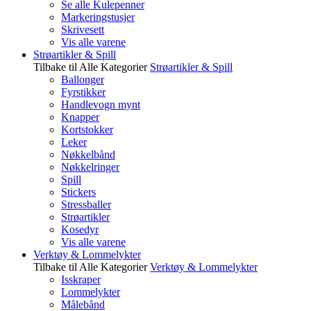
Se alle Kulepenner
Markeringstusjer
Skrivesett
Vis alle varene
Strøartikler & Spill
Tilbake til Alle Kategorier
Strøartikler & Spill
Ballonger
Fyrstikker
Handlevogn mynt
Knapper
Kortstokker
Leker
Nøkkelbånd
Nøkkelringer
Spill
Stickers
Stressballer
Strøartikler
Kosedyr
Vis alle varene
Verktøy & Lommelykter
Tilbake til Alle Kategorier
Verktøy & Lommelykter
Isskraper
Lommelykter
Målebånd