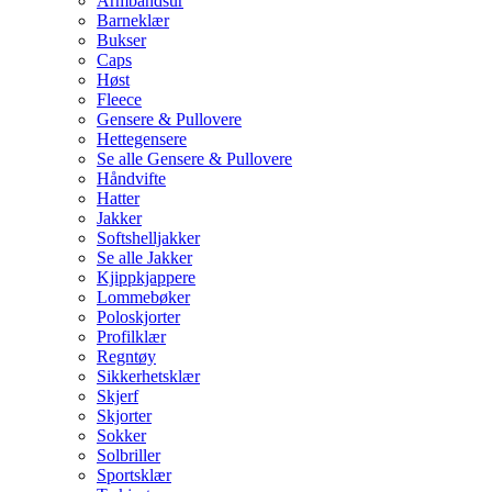
Armbåndsur
Barneklær
Bukser
Caps
Høst
Fleece
Gensere & Pullovere
Hettegensere
Se alle Gensere & Pullovere
Håndvifte
Hatter
Jakker
Softshelljakker
Se alle Jakker
Kjippkjappere
Lommebøker
Poloskjorter
Profilklær
Regntøy
Sikkerhetsklær
Skjerf
Skjorter
Sokker
Solbriller
Sportsklær