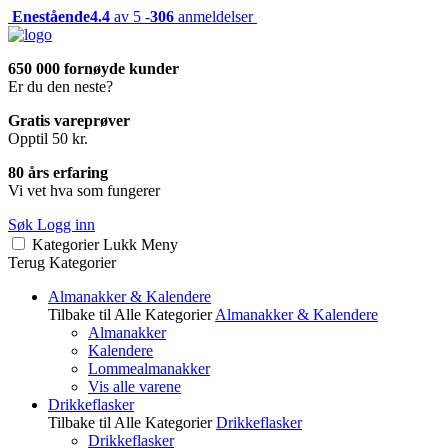
Enestående
4.4
av 5 -
306
anmeldelser
650 000 fornøyde kunder
Er du den neste?
Gratis vareprøver
Opptil 50 kr.
80 års erfaring
Vi vet hva som fungerer
Søk
Logg inn
Kategorier
Lukk
Meny
Terug
Kategorier
Almanakker & Kalendere
Tilbake til Alle Kategorier
Almanakker & Kalendere
Almanakker
Kalendere
Lommealmanakker
Vis alle varene
Drikkeflasker
Tilbake til Alle Kategorier
Drikkeflasker
Drikkeflasker