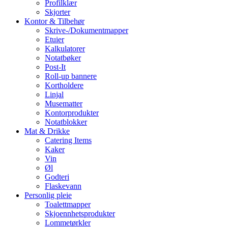
Profilklær
Skjorter
Kontor & Tilbehør
Skrive-/Dokumentmapper
Etuier
Kalkulatorer
Notatbøker
Post-It
Roll-up bannere
Kortholdere
Linjal
Musematter
Kontorprodukter
Notatblokker
Mat & Drikke
Catering Items
Kaker
Vin
Øl
Godteri
Flaskevann
Personlig pleie
Toalettmapper
Skjoennhetsprodukter
Lommetørkler