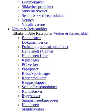
Lommekniver
Sikkerhetsprodukter
Sikkerhetsvester
Se alle Sikkerhetsprodukter
Verktøy
Vis alle varene
Vesker & Reiseartikler
Tilbake til Alle Kategorier
Vesker & Reiseartikler
Bomullsnett
Dokumentvesker
Frukt- og grønnsaksprodukter
Handlenett i Canvas
Handlenett i Jute
Kjølebager
PC-vesker
Papirposer
Reise/Sportsbager
Reiseprodukter
Baggasjelapper
Se alle Reiseprodukter
Rumpetasker
Ryggsekker
Sammenleggbare poser
Handlenett
Skuldervesker