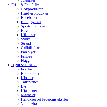
Julegaver
Fritid & Friluftsliv
Golfprodukter
Husdyrsprodukter
Badeballer
Bil og sykkel
Sportsprodukter
Hage
Kikkerter
Sykkel
Strand
Grilltilbehør
Paraplyer
Frisbee
Flagg
Hjem & Hushold
Forklær
Bordbrikker
Klokker
Tallerkener
Lys
Kjøkkenet
Magneter
Håndklær og baderomstekstiler
Vintilbehør