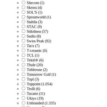
Sitecom (1)
Skross (4)
SOL'S (1)
Sproutworld (1)
Stabila (3)
STAC (9)
Stilolinea (57)
Sudio (8)
Swiss Peak (92)
Tacx (7)
T-ceramic (6)
TCL (1)
Tekiō® (6)
Thule (20)
Toblerone (2)
Tomorrow Golf (1)
Topl (3)
Toppoint (1.054)
Trolli (6)
Tucano (11)
Ukiyo (19)
Unbranded (1.335)