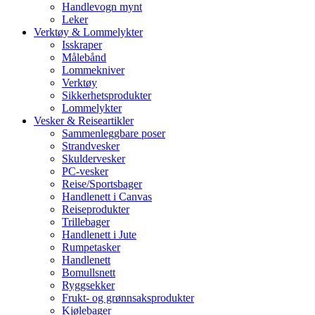
Handlevogn mynt
Leker
Verktøy & Lommelykter
Isskraper
Målebånd
Lommekniver
Verktøy
Sikkerhetsprodukter
Lommelykter
Vesker & Reiseartikler
Sammenleggbare poser
Strandvesker
Skuldervesker
PC-vesker
Reise/Sportsbager
Handlenett i Canvas
Reiseprodukter
Trillebager
Handlenett i Jute
Rumpetasker
Handlenett
Bomullsnett
Ryggsekker
Frukt- og grønnsaksprodukter
Kjølebager