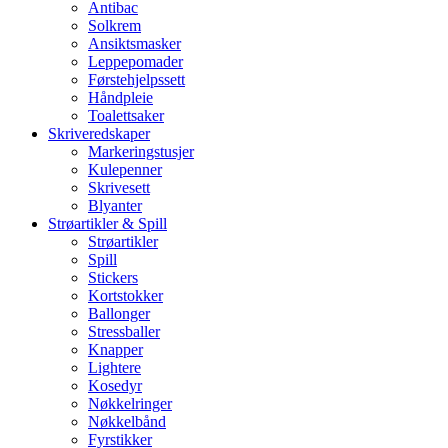
Antibac
Solkrem
Ansiktsmasker
Leppepomader
Førstehjelpssett
Håndpleie
Toalettsaker
Skriveredskaper
Markeringstusjer
Kulepenner
Skrivesett
Blyanter
Strøartikler & Spill
Strøartikler
Spill
Stickers
Kortstokker
Ballonger
Stressballer
Knapper
Lightere
Kosedyr
Nøkkelringer
Nøkkelbånd
Fyrstikker