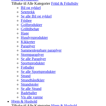
Tilbake til Alle Kategorier
Fritid & Friluftsliv
Bil og sykkel
Setetrekk
Se alle Bil og sykkel
Frisbee
Golfprodukter
Grilltilbehør
Hage
Husdyrsprodukter
Kikkerter
Paraplyer
Sammenleggbare paraplyer
Stormparaplyer
Se alle Paraplyer
Sportsprodukter
Fotballer
Se alle Sportsprodukter
Strand
Strandhåndklær
Strandstoler
Se alle Strand
Badeballer
Vis alle varene
Hjem & Hushold
Tilbake til Alle Kategorier
Hjem & Hushold