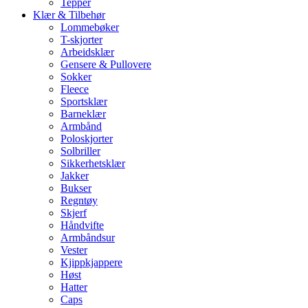
Tepper
Klær & Tilbehør
Lommebøker
T-skjorter
Arbeidsklær
Gensere & Pullovere
Sokker
Fleece
Sportsklær
Barneklær
Armbånd
Poloskjorter
Solbriller
Sikkerhetsklær
Jakker
Bukser
Regntøy
Skjerf
Håndvifte
Armbåndsur
Vester
Kjippkjappere
Høst
Hatter
Caps