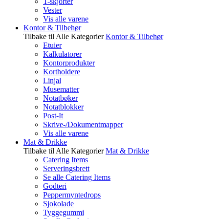
T-skjorter
Vester
Vis alle varene
Kontor & Tilbehør
Tilbake til Alle Kategorier
Kontor & Tilbehør
Etuier
Kalkulatorer
Kontorprodukter
Kortholdere
Linjal
Musematter
Notatbøker
Notatblokker
Post-It
Skrive-/Dokumentmapper
Vis alle varene
Mat & Drikke
Tilbake til Alle Kategorier
Mat & Drikke
Catering Items
Serveringsbrett
Se alle Catering Items
Godteri
Peppermyntedrops
Sjokolade
Tyggegummi