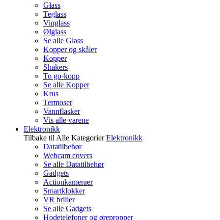
Glass
Teglass
Vinglass
Ølglass
Se alle Glass
Kopper og skåler
Kopper
Shakers
To go-kopp
Se alle Kopper
Krus
Termoser
Vannflasker
Vis alle varene
Elektronikk
Tilbake til Alle Kategorier
Elektronikk
Datatilbehør
Webcam covers
Se alle Datatilbehør
Gadgets
Actionkameraer
Smartklokker
VR briller
Se alle Gadgets
Hodetelefoner og ørepropper