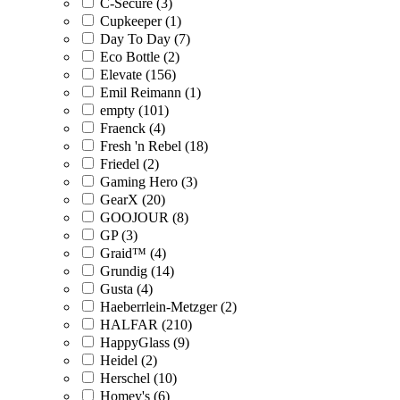
C-Secure (3)
Cupkeeper (1)
Day To Day (7)
Eco Bottle (2)
Elevate (156)
Emil Reimann (1)
empty (101)
Fraenck (4)
Fresh 'n Rebel (18)
Friedel (2)
Gaming Hero (3)
GearX (20)
GOOJOUR (8)
GP (3)
Graid™ (4)
Grundig (14)
Gusta (4)
Haeberrlein-Metzger (2)
HALFAR (210)
HappyGlass (9)
Heidel (2)
Herschel (10)
Homey's (6)