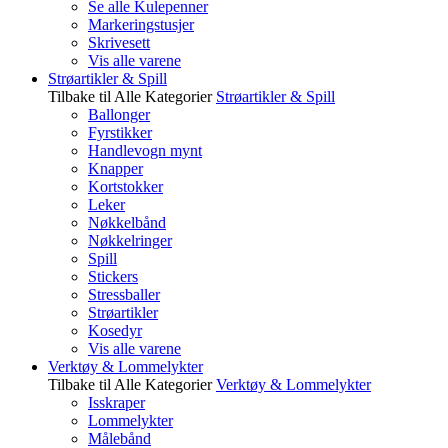
Se alle Kulepenner
Markeringstusjer
Skrivesett
Vis alle varene
Strøartikler & Spill
Tilbake til Alle Kategorier
Strøartikler & Spill
Ballonger
Fyrstikker
Handlevogn mynt
Knapper
Kortstokker
Leker
Nøkkelbånd
Nøkkelringer
Spill
Stickers
Stressballer
Strøartikler
Kosedyr
Vis alle varene
Verktøy & Lommelykter
Tilbake til Alle Kategorier
Verktøy & Lommelykter
Isskraper
Lommelykter
Målebånd