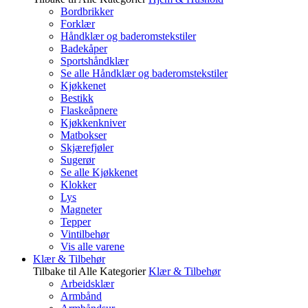
Bordbrikker
Forklær
Håndklær og baderomstekstiler
Badekåper
Sportshåndklær
Se alle Håndklær og baderomstekstiler
Kjøkkenet
Bestikk
Flaskeåpnere
Kjøkkenkniver
Matbokser
Skjærefjøler
Sugerør
Se alle Kjøkkenet
Klokker
Lys
Magneter
Tepper
Vintilbehør
Vis alle varene
Klær & Tilbehør
Tilbake til Alle Kategorier
Klær & Tilbehør
Arbeidsklær
Armbånd