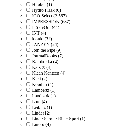
Huober (1)
Hydro Flask (6)
IGO Select (2.567)
IMPRESSION (687)
InSideOut (44)
INT (4)
iqoniq (37)
JANZEN (24)
Join the Pipe (9)
JournalBooks (7)
Kambukka (4)
Karst® (4)
Klean Kanteen (4)
Klett (2)
Kooduu (4)
Lambertz (1)
Landpark (1)
Larq (4)
Leibniz (1)
Lindt (12)
Lindt/ Sarotti/ Ritter Sport (1)
Linoro (4)