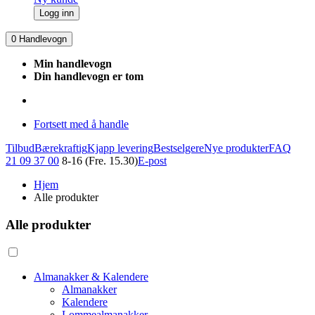
Logg inn
0
Handlevogn
Min handlevogn
Din handlevogn er tom
Fortsett med å handle
Tilbud
Bærekraftig
Kjapp levering
Bestselgere
Nye produkter
FAQ
21 09 37 00
8-16 (Fre. 15.30)
E-post
Hjem
Alle produkter
Alle produkter
Almanakker & Kalendere
Almanakker
Kalendere
Lommealmanakker