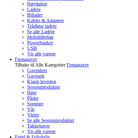
Høyttalere
Ladere
Billader
Kabler & Adaptere
Trådløse ladere
Se alle Ladere
Mobiltilbehør
Powerbanker
USB
Vis alle varene
Firmagaver
Tilbake til Alle Kategorier
Firmagaver
Gaveideer
Gavesett
Kjapp levering
Sesongprodukter
Høst
Påske
Sommer
Vår
Vinter
Se alle Sesongprodukter
Takkegaver
Vis alle varene
Fritid & Friluftsliv