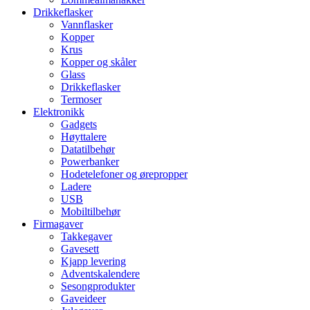
Drikkeflasker
Vannflasker
Kopper
Krus
Kopper og skåler
Glass
Drikkeflasker
Termoser
Elektronikk
Gadgets
Høyttalere
Datatilbehør
Powerbanker
Hodetelefoner og ørepropper
Ladere
USB
Mobiltilbehør
Firmagaver
Takkegaver
Gavesett
Kjapp levering
Adventskalendere
Sesongprodukter
Gaveideer