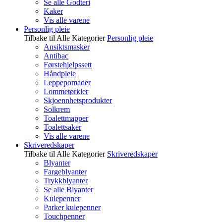
Se alle Godteri
Kaker
Vis alle varene
Personlig pleie
Tilbake til Alle Kategorier
Personlig pleie
Ansiktsmasker
Antibac
Førstehjelpssett
Håndpleie
Leppepomader
Lommetørkler
Skjoennhetsprodukter
Solkrem
Toalettmapper
Toalettsaker
Vis alle varene
Skriveredskaper
Tilbake til Alle Kategorier
Skriveredskaper
Blyanter
Fargeblyanter
Trykkblyanter
Se alle Blyanter
Kulepenner
Parker kulepenner
Touchpenner