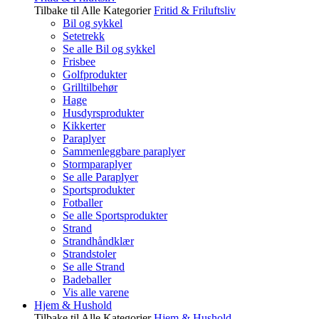
Tilbake til Alle Kategorier
Fritid & Friluftsliv
Bil og sykkel
Setetrekk
Se alle Bil og sykkel
Frisbee
Golfprodukter
Grilltilbehør
Hage
Husdyrsprodukter
Kikkerter
Paraplyer
Sammenleggbare paraplyer
Stormparaplyer
Se alle Paraplyer
Sportsprodukter
Fotballer
Se alle Sportsprodukter
Strand
Strandhåndklær
Strandstoler
Se alle Strand
Badeballer
Vis alle varene
Hjem & Hushold
Tilbake til Alle Kategorier
Hjem & Hushold