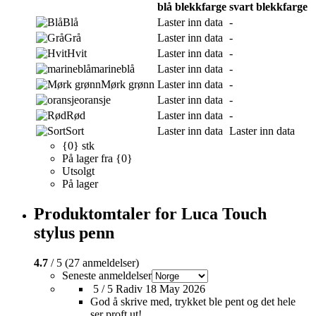
blå blekkfarge
svart blekkfarge
Blå
Laster inn data
-
Grå
Laster inn data
-
Hvit
Laster inn data
-
marineblå
Laster inn data
-
Mørk grønn
Laster inn data
-
oransje
Laster inn data
-
Rød
Laster inn data
-
Sort
Laster inn data
Laster inn data
{0} stk
På lager fra {0}
Utsolgt
På lager
Produktomtaler for Luca Touch
stylus penn
4.7
/ 5 (27 anmeldelser)
Seneste anmeldelser
5 / 5
Radiv
18 May 2026
God å skrive med, trykket ble pent og det hele
ser proft ut!