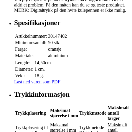
aldri et problem. På den måten kan du se og teste produktet.
MERK: Digitaltrykk på den hvite kulepennen er ikke mulig.
Spesifikasjoner
Artikkelnummer:
30147402
Minimumsantall:
50 stk.
Farge:
oransje
Materiale:
aluminium
Lengde:
14,50cm.
Diameter:
1 cm.
Vekt:
18 g.
Last ned varen som PDF
Trykkinformasjon
Maksimalt
Maksimal
Trykkplasering
Trykkmetode
antall
størrelse i mm
farger
Maksimal
Maksimalt
Trykkplasering
til
Trykkmetode
størrelse i mm
antall