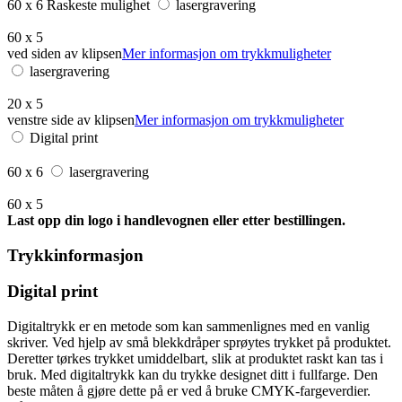
60 x 6
Raskeste mulighet
lasergravering
60 x 5
ved siden av klipsen
Mer informasjon om trykkmuligheter
lasergravering
20 x 5
venstre side av klipsen
Mer informasjon om trykkmuligheter
Digital print
60 x 6
lasergravering
60 x 5
Last opp din logo i handlevognen eller etter bestillingen.
Trykkinformasjon
Digital print
Digitaltrykk er en metode som kan sammenlignes med en vanlig
skriver. Ved hjelp av små blekkdråper sprøytes trykket på produktet.
Deretter tørkes trykket umiddelbart, slik at produktet raskt kan tas i
bruk. Med digitaltrykk kan du trykke designet ditt i fullfarge. Den
beste måten å gjøre dette på er ved å bruke CMYK-fargeverdier.