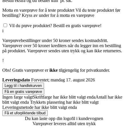
Bestill
ekstra og du betaler kun
pr. stk.
Motta en vareprøve for å teste produktet
Vil du teste produktet før
bestilling? Kryss av under for å motta en vareprøve
Vil du prøve produktet? Bestill en gratis vareprøve!
i
Vareprøvebestillinger under 50 kroner sendes kostnadsfritt.
Vareprøver over 50 kroner krediters når du legger inn en bestilling
på produktet. Vareprøver sendes uten trykk og kan ikke returneres.
!
Obs! Gratis vareprøver er
ikke
tilgjengelig for privatkunder.
Leveringsdato
Forventet; mandag 17. august 2026
Legg til i handlekurven
Få en gratis vareprøve
Ingen farge valgt
Skriftfarge har ikke blitt valgt enda
Antall har ikke
blitt valgt enda
Trykkets plassering har ikke blitt valgt
Leveringsmetode har ikke blitt valgt enda
Få et uforpliktende tilbud
Du kan laste opp din logofil i kundevognen
Vareprøver leveres alltid uten trykk