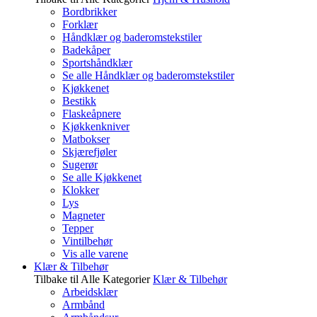
Bordbrikker
Forklær
Håndklær og baderomstekstiler
Badekåper
Sportshåndklær
Se alle Håndklær og baderomstekstiler
Kjøkkenet
Bestikk
Flaskeåpnere
Kjøkkenkniver
Matbokser
Skjærefjøler
Sugerør
Se alle Kjøkkenet
Klokker
Lys
Magneter
Tepper
Vintilbehør
Vis alle varene
Klær & Tilbehør
Tilbake til Alle Kategorier
Klær & Tilbehør
Arbeidsklær
Armbånd