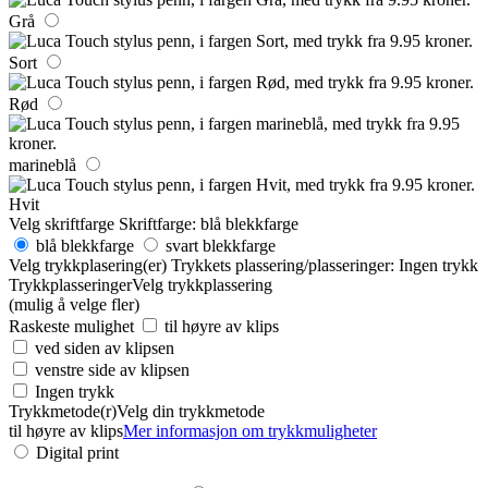
Grå
Sort
Rød
marineblå
Hvit
Velg skriftfarge
Skriftfarge:
blå blekkfarge
blå blekkfarge
svart blekkfarge
Velg trykkplasering(er)
Trykkets plassering/plasseringer:
Ingen trykk
Trykkplasseringer
Velg trykkplassering
(mulig å velge fler)
Raskeste mulighet
til høyre av klips
ved siden av klipsen
venstre side av klipsen
Ingen trykk
Trykkmetode(r)
Velg din trykkmetode
til høyre av klips
Mer informasjon om trykkmuligheter
Digital print