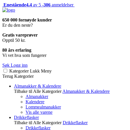
Enestående
4.4
av 5 -
306
anmeldelser
650 000 fornøyde kunder
Er du den neste?
Gratis vareprøver
Opptil 50 kr.
80 års erfaring
Vi vet hva som fungerer
Søk
Logg inn
Kategorier
Lukk
Meny
Terug
Kategorier
Almanakker & Kalendere
Tilbake til Alle Kategorier
Almanakker & Kalendere
Almanakker
Kalendere
Lommealmanakker
Vis alle varene
Drikkeflasker
Tilbake til Alle Kategorier
Drikkeflasker
Drikkeflasker