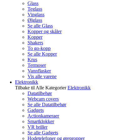
Glass
Teglass
Vinglass
Ølglass
Se alle Glass
Kopper og skåler
Kopper
Shakers
To go-kopp
Se alle Kopper
Krus
Termoser
Vannflasker
Vis alle varene
Elektronikk
Tilbake til Alle Kategorier
Elektronikk
Datatilbehør
Webcam covers
Se alle Datatilbehør
Gadgets
Actionkameraer
Smartklokker
VR briller
Se alle Gadgets
Hodetelefoner og ørepropper