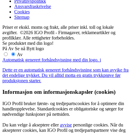
Privatlivspolitikk
Ansvarsfraskrivelse
Cookies
Sitemap
Priser er ekskl. moms og frakt, alle priser inkl. toll og lokale
avgifter. ©2026 IGO Profil - Firmagaver, reklameartikler og
profilklær. Alle rettigheter forbeholdes.
Se produktet med din logo!
På
Av
Se nå
Bytt logo
Av
Automatisk generert forhåndsvisning med din logo.
i
Dette er en automatisk generert forhåndsvisning som kan avvike fra
det endelige trykket. Du vil alltid motta en gratis trykkprøve før
produksjonen starter.
Informasjon om informasjonskapsler (cookies)
IGO Profil bruker første- og tredjepartscookies for å optimere din
handleopplevelse. Standardcookies er obligatoriske og sørger for
nødvendige funksjoner på nettsiden.
Du kan velge å akseptere eller
avvise
personlige cookies. Når du
aksepterer cookies, kan IGO Profil og tredjepartspartnere vise deg