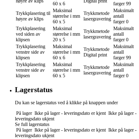
høyre av klips
Digital print
60 x 6
farger
99
Maksimal
Maksimalt
Trykkplasering
til
Trykkmetode
størrelse i mm
antall
høyre av klips
lasergravering
60 x 5
farger
0
Trykkplasering
Maksimal
Maksimalt
Trykkmetode
ved siden av
størrelse i mm
antall
lasergravering
klipsen
20 x 5
farger
0
Trykkplasering
Maksimal
Maksimalt
Trykkmetode
venstre side av
størrelse i mm
antall
Digital print
klipsen
60 x 6
farger
99
Trykkplasering
Maksimal
Maksimalt
Trykkmetode
venstre side av
størrelse i mm
antall
lasergravering
klipsen
60 x 5
farger
0
Lagerstatus
Du kan se lagerstatus ved å klikke på knappen under
På lager
Ikke på lager - leveringsdato er kjent
Ikke på lager -
leveringsdato ukjent
Se full lagerstatus
På lager
Ikke på lager - leveringsdato er kjent
Ikke på lager -
leveringsdato ukjent