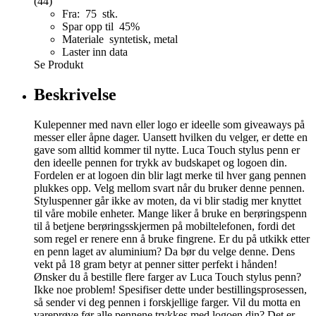
(44)
Fra: 75 stk.
Spar opp til 45%
Materiale syntetisk, metal
Laster inn data
Se Produkt
Beskrivelse
Kulepenner med navn eller logo er ideelle som giveaways på
messer eller åpne dager. Uansett hvilken du velger, er dette en
gave som alltid kommer til nytte. Luca Touch stylus penn er
den ideelle pennen for trykk av budskapet og logoen din.
Fordelen er at logoen din blir lagt merke til hver gang pennen
plukkes opp. Velg mellom svart når du bruker denne pennen.
Styluspenner går ikke av moten, da vi blir stadig mer knyttet
til våre mobile enheter. Mange liker å bruke en berøringspenn
til å betjene berøringsskjermen på mobiltelefonen, fordi det
som regel er renere enn å bruke fingrene. Er du på utkikk etter
en penn laget av aluminium? Da bør du velge denne. Dens
vekt på 18 gram betyr at penner sitter perfekt i hånden!
Ønsker du å bestille flere farger av Luca Touch stylus penn?
Ikke noe problem! Spesifiser dette under bestillingsprosessen,
så sender vi deg pennen i forskjellige farger. Vil du motta en
vareprøve før alle pennene trykkes med logoen din? Det er