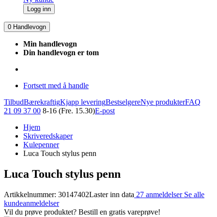
Logg inn
0
Handlevogn
Min handlevogn
Din handlevogn er tom
Fortsett med å handle
Tilbud
Bærekraftig
Kjapp levering
Bestselgere
Nye produkter
FAQ
21 09 37 00
8-16 (Fre. 15.30)
E-post
Hjem
Skriveredskaper
Kulepenner
Luca Touch stylus penn
Luca Touch stylus penn
Artikkelnummer: 30147402
Laster inn data
27 anmeldelser
Se alle
kundeanmeldelser
Vil du prøve produktet? Bestill en gratis vareprøve!