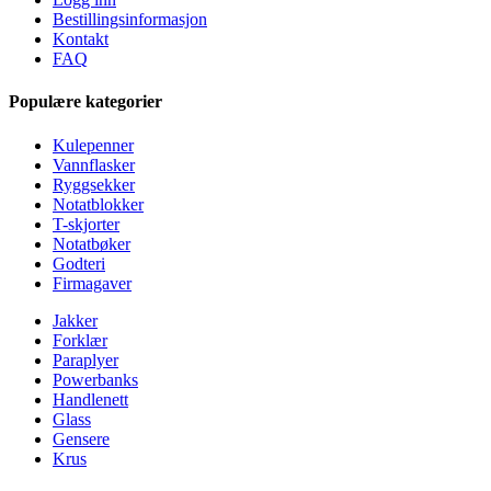
Bestillingsinformasjon
Kontakt
FAQ
Populære kategorier
Kulepenner
Vannflasker
Ryggsekker
Notatblokker
T-skjorter
Notatbøker
Godteri
Firmagaver
Jakker
Forklær
Paraplyer
Powerbanks
Handlenett
Glass
Gensere
Krus