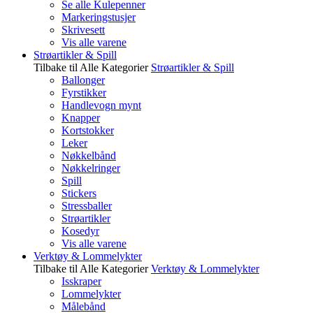
Se alle Kulepenner
Markeringstusjer
Skrivesett
Vis alle varene
Strøartikler & Spill
Tilbake til Alle Kategorier
Strøartikler & Spill
Ballonger
Fyrstikker
Handlevogn mynt
Knapper
Kortstokker
Leker
Nøkkelbånd
Nøkkelringer
Spill
Stickers
Stressballer
Strøartikler
Kosedyr
Vis alle varene
Verktøy & Lommelykter
Tilbake til Alle Kategorier
Verktøy & Lommelykter
Isskraper
Lommelykter
Målebånd