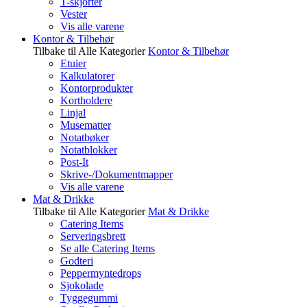
T-skjorter
Vester
Vis alle varene
Kontor & Tilbehør
Tilbake til Alle Kategorier
Kontor & Tilbehør
Etuier
Kalkulatorer
Kontorprodukter
Kortholdere
Linjal
Musematter
Notatbøker
Notatblokker
Post-It
Skrive-/Dokumentmapper
Vis alle varene
Mat & Drikke
Tilbake til Alle Kategorier
Mat & Drikke
Catering Items
Serveringsbrett
Se alle Catering Items
Godteri
Peppermyntedrops
Sjokolade
Tyggegummi