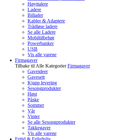
Høyttalere
Ladere
Billader
Kabler & Adaptere
Trådløse ladere
Se alle Ladere
Mobiltilbehør
Powerbanker
USB
Vis alle varene
Firmagaver
Tilbake til Alle Kategorier
Firmagaver
Gaveideer
Gavesett
Kjapp levering
Sesongprodukter
Høst
Påske
Sommer
Vår
Vinter
Se alle Sesongprodukter
Takkegaver
Vis alle varene
Fritid & Friluftsliv