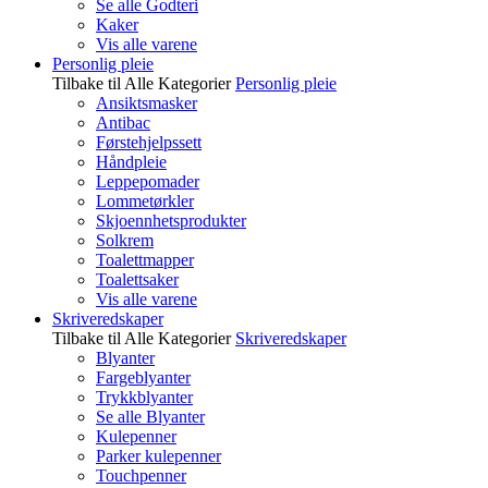
Se alle Godteri
Kaker
Vis alle varene
Personlig pleie
Tilbake til Alle Kategorier
Personlig pleie
Ansiktsmasker
Antibac
Førstehjelpssett
Håndpleie
Leppepomader
Lommetørkler
Skjoennhetsprodukter
Solkrem
Toalettmapper
Toalettsaker
Vis alle varene
Skriveredskaper
Tilbake til Alle Kategorier
Skriveredskaper
Blyanter
Fargeblyanter
Trykkblyanter
Se alle Blyanter
Kulepenner
Parker kulepenner
Touchpenner