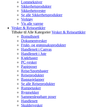
Lommekniver
Sikkerhetsprodukter
Sikkerhetsvester
Se alle Sikkerhetsprodukter
Verktøy
Vis alle varene
Vesker & Reiseartikler
Tilbake til Alle Kategorier
Vesker & Reiseartikler
Bomullsnett
Dokumentvesker
Frukt- og grønnsaksprodukter
Handlenett i Canvas
Handlenett i Jute
Kjølebager
PC-vesker
Papirposer
Reise/Sportsbager
Reiseprodukter
Baggasjelapper
Se alle Reiseprodukter
Rumpetasker
Ryggsekker
Sammenleggbare poser
Handlenett
Skuldervesker