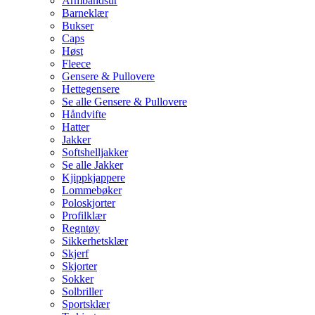
Armbåndsur
Barneklær
Bukser
Caps
Høst
Fleece
Gensere & Pullovere
Hettegensere
Se alle Gensere & Pullovere
Håndvifte
Hatter
Jakker
Softshelljakker
Se alle Jakker
Kjippkjappere
Lommebøker
Poloskjorter
Profilklær
Regntøy
Sikkerhetsklær
Skjerf
Skjorter
Sokker
Solbriller
Sportsklær