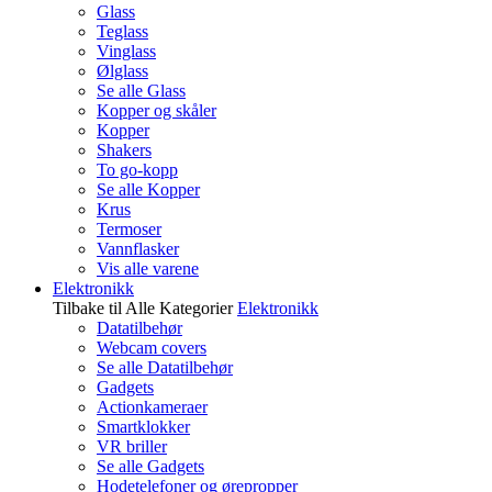
Glass
Teglass
Vinglass
Ølglass
Se alle Glass
Kopper og skåler
Kopper
Shakers
To go-kopp
Se alle Kopper
Krus
Termoser
Vannflasker
Vis alle varene
Elektronikk
Tilbake til Alle Kategorier
Elektronikk
Datatilbehør
Webcam covers
Se alle Datatilbehør
Gadgets
Actionkameraer
Smartklokker
VR briller
Se alle Gadgets
Hodetelefoner og ørepropper