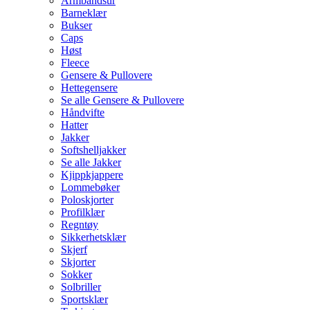
Armbåndsur
Barneklær
Bukser
Caps
Høst
Fleece
Gensere & Pullovere
Hettegensere
Se alle Gensere & Pullovere
Håndvifte
Hatter
Jakker
Softshelljakker
Se alle Jakker
Kjippkjappere
Lommebøker
Poloskjorter
Profilklær
Regntøy
Sikkerhetsklær
Skjerf
Skjorter
Sokker
Solbriller
Sportsklær