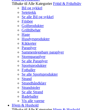
Tilbake til Alle Kategorier
Fritid & Friluftsliv
Bil og sykkel
Setetrekk
Se alle Bil og sykkel
Frisbee
Golfprodukter
Grilltilbehør
Hage
Husdyrsprodukter
Kikkerter
Paraplyer
Sammenleggbare paraplyer
Stormparaplyer
Se alle Paraplyer
Sportsprodukter
Fotballer
Se alle Sportsprodukter
Strand
Strandhåndklær
Strandstoler
Se alle Strand
Badeballer
Vis alle varene
Hjem & Hushold
Tilbake til Alle Kategorier
Hjem & Hushold