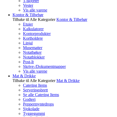
T-skjorter
Vester
Vis alle varene
Kontor & Tilbehør
Tilbake til Alle Kategorier
Kontor & Tilbehør
Etuier
Kalkulatorer
Kontorprodukter
Kortholdere
Linjal
Musematter
Notatbøker
Notatblokker
Post-It
Skrive-/Dokumentmapper
Vis alle varene
Mat & Drikke
Tilbake til Alle Kategorier
Mat & Drikke
Catering Items
Serveringsbrett
Se alle Catering Items
Godteri
Peppermyntedrops
Sjokolade
Tyggegummi