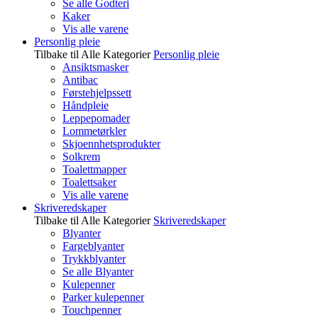
Se alle Godteri
Kaker
Vis alle varene
Personlig pleie
Tilbake til Alle Kategorier
Personlig pleie
Ansiktsmasker
Antibac
Førstehjelpssett
Håndpleie
Leppepomader
Lommetørkler
Skjoennhetsprodukter
Solkrem
Toalettmapper
Toalettsaker
Vis alle varene
Skriveredskaper
Tilbake til Alle Kategorier
Skriveredskaper
Blyanter
Fargeblyanter
Trykkblyanter
Se alle Blyanter
Kulepenner
Parker kulepenner
Touchpenner