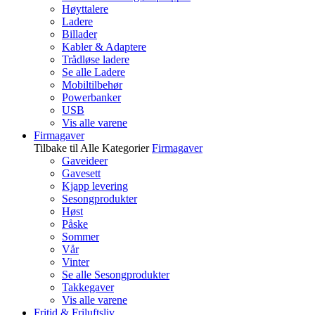
Høyttalere
Ladere
Billader
Kabler & Adaptere
Trådløse ladere
Se alle Ladere
Mobiltilbehør
Powerbanker
USB
Vis alle varene
Firmagaver
Tilbake til Alle Kategorier
Firmagaver
Gaveideer
Gavesett
Kjapp levering
Sesongprodukter
Høst
Påske
Sommer
Vår
Vinter
Se alle Sesongprodukter
Takkegaver
Vis alle varene
Fritid & Friluftsliv