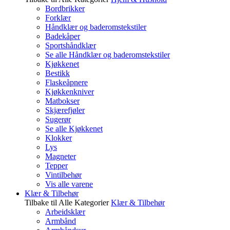
Bordbrikker
Forklær
Håndklær og baderomstekstiler
Badekåper
Sportshåndklær
Se alle Håndklær og baderomstekstiler
Kjøkkenet
Bestikk
Flaskeåpnere
Kjøkkenkniver
Matbokser
Skjærefjøler
Sugerør
Se alle Kjøkkenet
Klokker
Lys
Magneter
Tepper
Vintilbehør
Vis alle varene
Klær & Tilbehør
Tilbake til Alle Kategorier
Klær & Tilbehør
Arbeidsklær
Armbånd