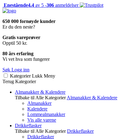
Enestående
4.4
av 5 -
306
anmeldelser
650 000 fornøyde kunder
Er du den neste?
Gratis vareprøver
Opptil 50 kr.
80 års erfaring
Vi vet hva som fungerer
Søk
Logg inn
Kategorier
Lukk
Meny
Terug
Kategorier
Almanakker & Kalendere
Tilbake til Alle Kategorier
Almanakker & Kalendere
Almanakker
Kalendere
Lommealmanakker
Vis alle varene
Drikkeflasker
Tilbake til Alle Kategorier
Drikkeflasker
Drikkeflasker