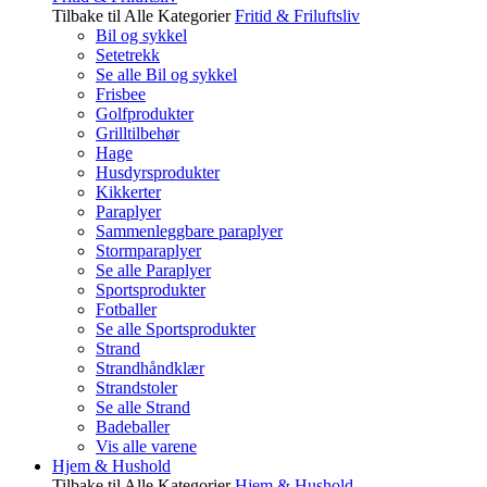
Tilbake til Alle Kategorier
Fritid & Friluftsliv
Bil og sykkel
Setetrekk
Se alle Bil og sykkel
Frisbee
Golfprodukter
Grilltilbehør
Hage
Husdyrsprodukter
Kikkerter
Paraplyer
Sammenleggbare paraplyer
Stormparaplyer
Se alle Paraplyer
Sportsprodukter
Fotballer
Se alle Sportsprodukter
Strand
Strandhåndklær
Strandstoler
Se alle Strand
Badeballer
Vis alle varene
Hjem & Hushold
Tilbake til Alle Kategorier
Hjem & Hushold