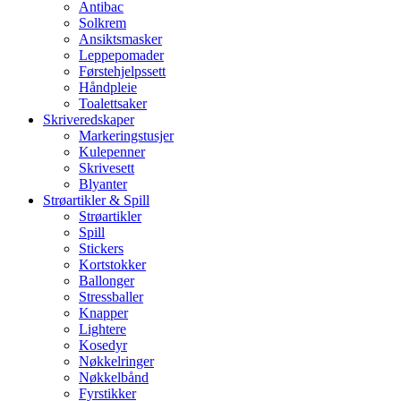
Antibac
Solkrem
Ansiktsmasker
Leppepomader
Førstehjelpssett
Håndpleie
Toalettsaker
Skriveredskaper
Markeringstusjer
Kulepenner
Skrivesett
Blyanter
Strøartikler & Spill
Strøartikler
Spill
Stickers
Kortstokker
Ballonger
Stressballer
Knapper
Lightere
Kosedyr
Nøkkelringer
Nøkkelbånd
Fyrstikker