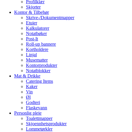
Profilklær
Skjorter
Kontor & Tilbehør
Skrive-/Dokumentmapper
Etuier
Kalkulatorer
Notatbøker
Post-It
Roll-up bannere
Kortholdere
Linjal
Musematter
Kontorprodukter
Notatblokker
Mat & Drikke
Catering Items
Kaker
Vin
Øl
Godteri
Flaskevann
Personlig pleie
Toalettmapper
Skjoennhetsprodukter
Lommetørkler