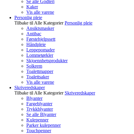
Se alle Godteri
Kaker
Vis alle varene
Personlig pleie
Tilbake til Alle Kategorier
Personlig pleie
Ansiktsmasker
Antibac
Førstehjelpssett
Håndpleie
Leppepomader
Lommetørkler
Skjoennhetsprodukter
Solkrem
Toalettmapper
Toalettsaker
Vis alle varene
Skriveredskaper
Tilbake til Alle Kategorier
Skriveredskaper
Blyanter
Fargeblyanter
Trykkblyanter
Se alle Blyanter
Kulepenner
Parker kulepenner
Touchpenner