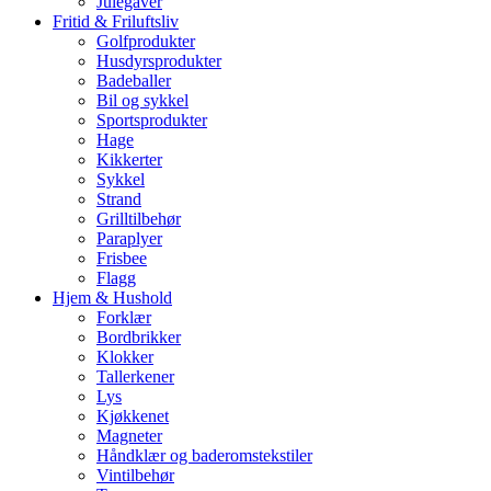
Julegaver
Fritid & Friluftsliv
Golfprodukter
Husdyrsprodukter
Badeballer
Bil og sykkel
Sportsprodukter
Hage
Kikkerter
Sykkel
Strand
Grilltilbehør
Paraplyer
Frisbee
Flagg
Hjem & Hushold
Forklær
Bordbrikker
Klokker
Tallerkener
Lys
Kjøkkenet
Magneter
Håndklær og baderomstekstiler
Vintilbehør