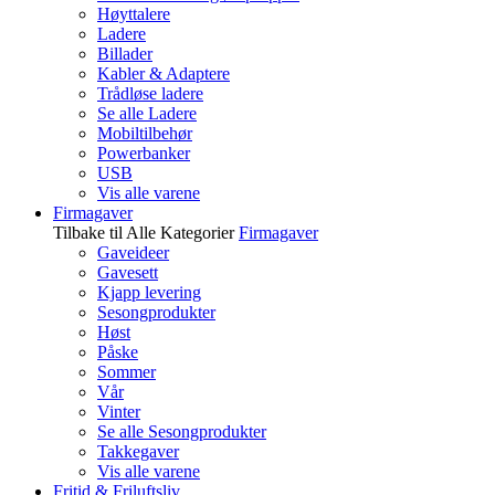
Høyttalere
Ladere
Billader
Kabler & Adaptere
Trådløse ladere
Se alle Ladere
Mobiltilbehør
Powerbanker
USB
Vis alle varene
Firmagaver
Tilbake til Alle Kategorier
Firmagaver
Gaveideer
Gavesett
Kjapp levering
Sesongprodukter
Høst
Påske
Sommer
Vår
Vinter
Se alle Sesongprodukter
Takkegaver
Vis alle varene
Fritid & Friluftsliv