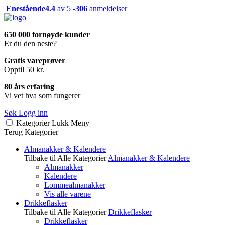
Enestående
4.4
av 5 -
306
anmeldelser
650 000 fornøyde kunder
Er du den neste?
Gratis vareprøver
Opptil 50 kr.
80 års erfaring
Vi vet hva som fungerer
Søk
Logg inn
Kategorier
Lukk
Meny
Terug
Kategorier
Almanakker & Kalendere
Tilbake til Alle Kategorier
Almanakker & Kalendere
Almanakker
Kalendere
Lommealmanakker
Vis alle varene
Drikkeflasker
Tilbake til Alle Kategorier
Drikkeflasker
Drikkeflasker