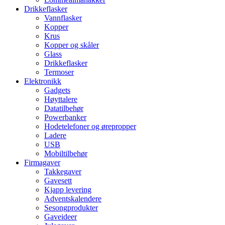
Drikkeflasker
Vannflasker
Kopper
Krus
Kopper og skåler
Glass
Drikkeflasker
Termoser
Elektronikk
Gadgets
Høyttalere
Datatilbehør
Powerbanker
Hodetelefoner og ørepropper
Ladere
USB
Mobiltilbehør
Firmagaver
Takkegaver
Gavesett
Kjapp levering
Adventskalendere
Sesongprodukter
Gaveideer