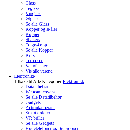
Glass
Teglass
Vinglass
Ølglass
Se alle Glass
Kopper og skåler
Kopper
Shakers
To go-kopp
Se alle Kopper
Krus
Termoser
Vannflasker
Vis alle varene
Elektronikk
Tilbake til Alle Kategorier
Elektronikk
Datatilbehør
Webcam covers
Se alle Datatilbehør
Gadgets
Actionkameraer
Smartklokker
VR briller
Se alle Gadgets
Hodetelefoner og ørepropper