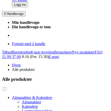
Logg inn
0
Handlevogn
Min handlevogn
Din handlevogn er tom
Fortsett med å handle
Tilbud
Bærekraftig
Kjapp levering
Bestselgere
Nye produkter
FAQ
21 09 37 00
8-16 (Fre. 15.30)
E-post
Hjem
Alle produkter
Alle produkter
Almanakker & Kalendere
Almanakker
Kalendere
Lommealmanakker