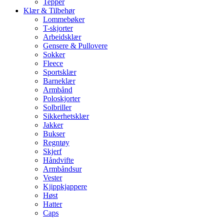
Tepper
Klær & Tilbehør
Lommebøker
T-skjorter
Arbeidsklær
Gensere & Pullovere
Sokker
Fleece
Sportsklær
Barneklær
Armbånd
Poloskjorter
Solbriller
Sikkerhetsklær
Jakker
Bukser
Regntøy
Skjerf
Håndvifte
Armbåndsur
Vester
Kjippkjappere
Høst
Hatter
Caps