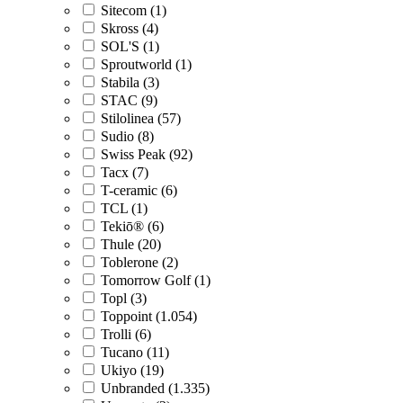
Sitecom (1)
Skross (4)
SOL'S (1)
Sproutworld (1)
Stabila (3)
STAC (9)
Stilolinea (57)
Sudio (8)
Swiss Peak (92)
Tacx (7)
T-ceramic (6)
TCL (1)
Tekiō® (6)
Thule (20)
Toblerone (2)
Tomorrow Golf (1)
Topl (3)
Toppoint (1.054)
Trolli (6)
Tucano (11)
Ukiyo (19)
Unbranded (1.335)