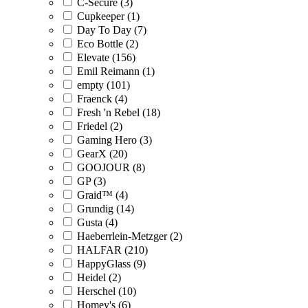
C-Secure (3)
Cupkeeper (1)
Day To Day (7)
Eco Bottle (2)
Elevate (156)
Emil Reimann (1)
empty (101)
Fraenck (4)
Fresh 'n Rebel (18)
Friedel (2)
Gaming Hero (3)
GearX (20)
GOOJOUR (8)
GP (3)
Graid™ (4)
Grundig (14)
Gusta (4)
Haeberrlein-Metzger (2)
HALFAR (210)
HappyGlass (9)
Heidel (2)
Herschel (10)
Homey's (6)