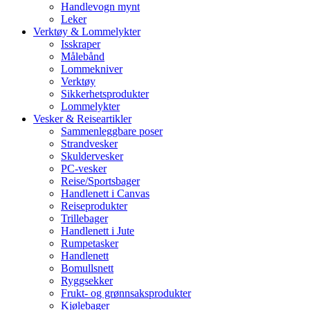
Handlevogn mynt
Leker
Verktøy & Lommelykter
Isskraper
Målebånd
Lommekniver
Verktøy
Sikkerhetsprodukter
Lommelykter
Vesker & Reiseartikler
Sammenleggbare poser
Strandvesker
Skuldervesker
PC-vesker
Reise/Sportsbager
Handlenett i Canvas
Reiseprodukter
Trillebager
Handlenett i Jute
Rumpetasker
Handlenett
Bomullsnett
Ryggsekker
Frukt- og grønnsaksprodukter
Kjølebager