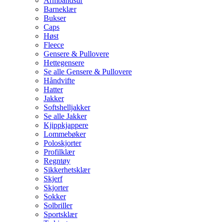
Armbåndsur
Barneklær
Bukser
Caps
Høst
Fleece
Gensere & Pullovere
Hettegensere
Se alle Gensere & Pullovere
Håndvifte
Hatter
Jakker
Softshelljakker
Se alle Jakker
Kjippkjappere
Lommebøker
Poloskjorter
Profilklær
Regntøy
Sikkerhetsklær
Skjerf
Skjorter
Sokker
Solbriller
Sportsklær