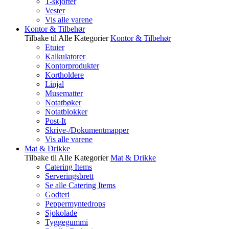
T-skjorter
Vester
Vis alle varene
Kontor & Tilbehør
Tilbake til Alle Kategorier
Kontor & Tilbehør
Etuier
Kalkulatorer
Kontorprodukter
Kortholdere
Linjal
Musematter
Notatbøker
Notatblokker
Post-It
Skrive-/Dokumentmapper
Vis alle varene
Mat & Drikke
Tilbake til Alle Kategorier
Mat & Drikke
Catering Items
Serveringsbrett
Se alle Catering Items
Godteri
Peppermyntedrops
Sjokolade
Tyggegummi