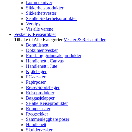
Lommekniver
Sikkerhetsprodukter
Sikkerhetsvester
Se alle Sikkerhetsprodukter
Verktøy
Vis alle varene
Vesker & Reiseartikler
Tilbake til Alle Kategorier
Vesker & Reiseartikler
Bomullsnett
Dokumentvesker
Frukt- og grønnsaksprodukter
Handlenett i Canvas
Handlenett i Jute
Kjølebager
PC-vesker
Papirposer
Reise/Sportsbager
Reiseprodukter
Baggasjelapper
Se alle Reiseprodukter
Rumpetasker
Ryggsekker
Sammenleggbare poser
Handlenett
Skuldervesker