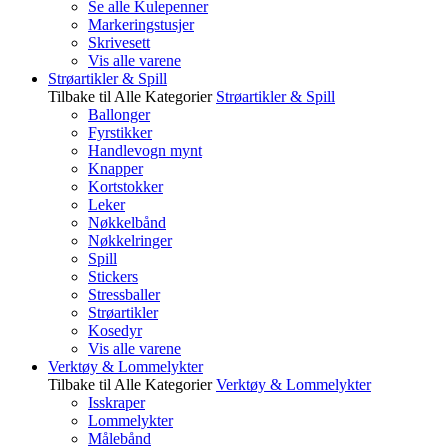
Se alle Kulepenner
Markeringstusjer
Skrivesett
Vis alle varene
Strøartikler & Spill
Tilbake til Alle Kategorier
Strøartikler & Spill
Ballonger
Fyrstikker
Handlevogn mynt
Knapper
Kortstokker
Leker
Nøkkelbånd
Nøkkelringer
Spill
Stickers
Stressballer
Strøartikler
Kosedyr
Vis alle varene
Verktøy & Lommelykter
Tilbake til Alle Kategorier
Verktøy & Lommelykter
Isskraper
Lommelykter
Målebånd