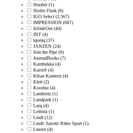
Huober (1)
Hydro Flask (6)
IGO Select (2.567)
IMPRESSION (687)
InSideOut (44)
INT (4)
iqoniq (37)
JANZEN (24)
Join the Pipe (9)
JournalBooks (7)
Kambukka (4)
Karst® (4)
Klean Kanteen (4)
Klett (2)
Kooduu (4)
Lambertz (1)
Landpark (1)
Larq (4)
Leibniz (1)
Lindt (12)
Lindt/ Sarotti/ Ritter Sport (1)
Linoro (4)