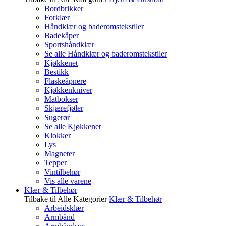
Bordbrikker
Forklær
Håndklær og baderomstekstiler
Badekåper
Sportshåndklær
Se alle Håndklær og baderomstekstiler
Kjøkkenet
Bestikk
Flaskeåpnere
Kjøkkenkniver
Matbokser
Skjærefjøler
Sugerør
Se alle Kjøkkenet
Klokker
Lys
Magneter
Tepper
Vintilbehør
Vis alle varene
Klær & Tilbehør
Tilbake til Alle Kategorier
Klær & Tilbehør
Arbeidsklær
Armbånd