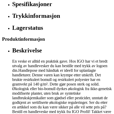
Spesifikasjoner
Trykkinformasjon
Lagerstatus
Produktinformasjon
Beskrivelse
En veske er alltid en praktisk gave. Hos IGO har vi et bredt
utvalg av handlevesker du kan bestille med trykk av logoen
din.Handlepose med håndtak er ideell for uplanlagte
handleturer. Denne varen kan krympe etter utskrift. Det
brukte resirkulert bomull og resirkulert polyester har en
gramvekt på 140 g/m². Dette gjør posen sterk og solid.
Økologisk eller bio-bomull dyrkes økologisk fra ikke-genetisk
modifiserte planter, uten bruk av syntetiske
landbrukskjemikalier som gjødsel eller pesticider, unntatt de
godkjent av sertifiserte økologiske reguleringer. Ser du etter
en artikkel som du kan være sikker på alle vil sette pris på?
Bestill en handleveske med trykk fra IGO Profil! Takket være