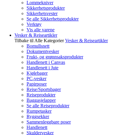
Lommekniver
Sikkerhetsprodukter
Sikkerhetsvester
Se alle Sikkerhetsprodukter
Verktøy
Vis alle varene
Vesker & Reiseartikler
Tilbake til Alle Kategorier
Vesker & Reiseartikler
Bomullsnett
Dokumentvesker
Frukt- og grønnsaksprodukter
Handlenett i Canvas
Handlenett i Jute
Kjølebager
PC-vesker
Papirposer
Reise/Sportsbager
Reiseprodukter
Baggasjelapper
Se alle Reiseprodukter
Rumpetasker
Ryggsekker
Sammenleggbare poser
Handlenett
Skuldervesker