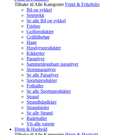
Tilbake til Alle Kategorier
Fritid & Friluftsliv
Bil og sykkel
Setetrekk
Se alle Bil og sykkel
Frisbee
Golfprodukter
Grilltilbehør
Hage
Husdyrsprodukter
Kikkerter
Paraplyer
Sammenleggbare paraplyer
Stormparaplyer
Se alle Paraplyer
Sportsprodukter
Fotballer
Se alle Sportsprodukter
Strand
Strandhåndklær
Strandstoler
Se alle Strand
Badeballer
Vis alle varene
Hjem & Hushold
Tilbake til Alle Kategorier
Hjem & Hushold