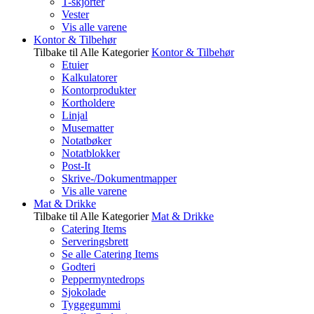
T-skjorter
Vester
Vis alle varene
Kontor & Tilbehør
Tilbake til Alle Kategorier
Kontor & Tilbehør
Etuier
Kalkulatorer
Kontorprodukter
Kortholdere
Linjal
Musematter
Notatbøker
Notatblokker
Post-It
Skrive-/Dokumentmapper
Vis alle varene
Mat & Drikke
Tilbake til Alle Kategorier
Mat & Drikke
Catering Items
Serveringsbrett
Se alle Catering Items
Godteri
Peppermyntedrops
Sjokolade
Tyggegummi