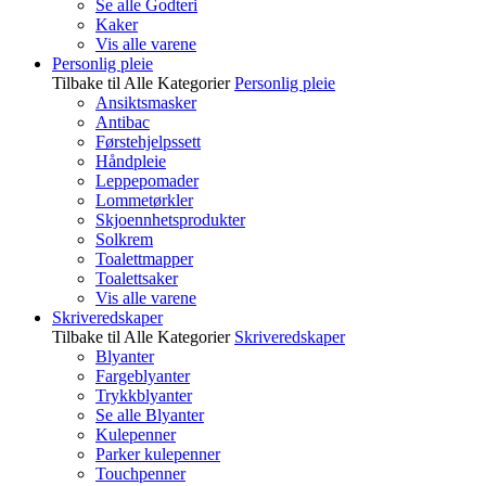
Se alle Godteri
Kaker
Vis alle varene
Personlig pleie
Tilbake til Alle Kategorier
Personlig pleie
Ansiktsmasker
Antibac
Førstehjelpssett
Håndpleie
Leppepomader
Lommetørkler
Skjoennhetsprodukter
Solkrem
Toalettmapper
Toalettsaker
Vis alle varene
Skriveredskaper
Tilbake til Alle Kategorier
Skriveredskaper
Blyanter
Fargeblyanter
Trykkblyanter
Se alle Blyanter
Kulepenner
Parker kulepenner
Touchpenner