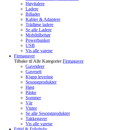
Høyttalere
Ladere
Billader
Kabler & Adaptere
Trådløse ladere
Se alle Ladere
Mobiltilbehør
Powerbanker
USB
Vis alle varene
Firmagaver
Tilbake til Alle Kategorier
Firmagaver
Gaveideer
Gavesett
Kjapp levering
Sesongprodukter
Høst
Påske
Sommer
Vår
Vinter
Se alle Sesongprodukter
Takkegaver
Vis alle varene
Fritid & Friluftsliv