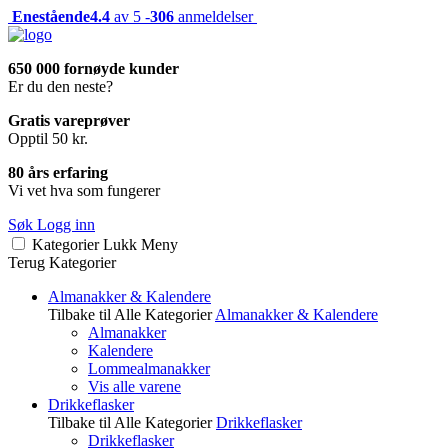
Enestående
4.4
av 5 -
306
anmeldelser
650 000 fornøyde kunder
Er du den neste?
Gratis vareprøver
Opptil 50 kr.
80 års erfaring
Vi vet hva som fungerer
Søk
Logg inn
Kategorier
Lukk
Meny
Terug
Kategorier
Almanakker & Kalendere
Tilbake til Alle Kategorier
Almanakker & Kalendere
Almanakker
Kalendere
Lommealmanakker
Vis alle varene
Drikkeflasker
Tilbake til Alle Kategorier
Drikkeflasker
Drikkeflasker