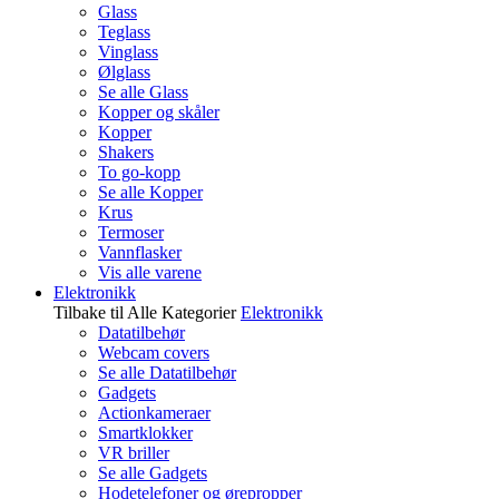
Glass
Teglass
Vinglass
Ølglass
Se alle Glass
Kopper og skåler
Kopper
Shakers
To go-kopp
Se alle Kopper
Krus
Termoser
Vannflasker
Vis alle varene
Elektronikk
Tilbake til Alle Kategorier
Elektronikk
Datatilbehør
Webcam covers
Se alle Datatilbehør
Gadgets
Actionkameraer
Smartklokker
VR briller
Se alle Gadgets
Hodetelefoner og ørepropper