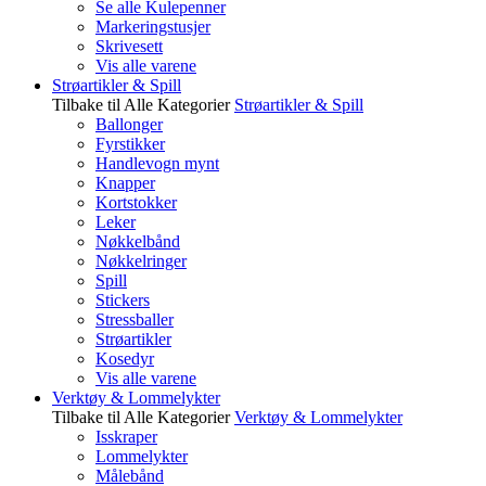
Se alle Kulepenner
Markeringstusjer
Skrivesett
Vis alle varene
Strøartikler & Spill
Tilbake til Alle Kategorier
Strøartikler & Spill
Ballonger
Fyrstikker
Handlevogn mynt
Knapper
Kortstokker
Leker
Nøkkelbånd
Nøkkelringer
Spill
Stickers
Stressballer
Strøartikler
Kosedyr
Vis alle varene
Verktøy & Lommelykter
Tilbake til Alle Kategorier
Verktøy & Lommelykter
Isskraper
Lommelykter
Målebånd