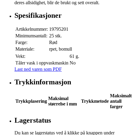
deres allsidighet, blir de brukt og sett overalt.
Spesifikasjoner
Artikkelnummer:
19795201
Minimumsantall:
25 stk.
Farge:
Rød
Materiale:
rpet, bomull
Vekt:
61 g.
Tåler vask i oppvaskmaskin
No
Last ned varen som PDF
Trykkinformasjon
Maksimalt
Maksimal
Trykkplasering
Trykkmetode
antall
størrelse i mm
farger
Lagerstatus
Du kan se lagerstatus ved å klikke på knappen under