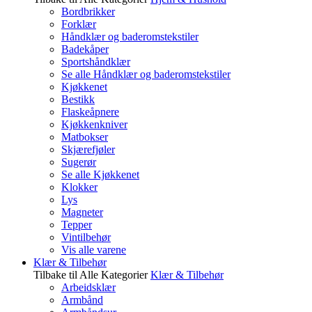
Bordbrikker
Forklær
Håndklær og baderomstekstiler
Badekåper
Sportshåndklær
Se alle Håndklær og baderomstekstiler
Kjøkkenet
Bestikk
Flaskeåpnere
Kjøkkenkniver
Matbokser
Skjærefjøler
Sugerør
Se alle Kjøkkenet
Klokker
Lys
Magneter
Tepper
Vintilbehør
Vis alle varene
Klær & Tilbehør
Tilbake til Alle Kategorier
Klær & Tilbehør
Arbeidsklær
Armbånd