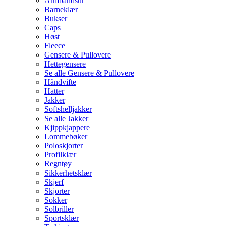
Armbåndsur
Barneklær
Bukser
Caps
Høst
Fleece
Gensere & Pullovere
Hettegensere
Se alle Gensere & Pullovere
Håndvifte
Hatter
Jakker
Softshelljakker
Se alle Jakker
Kjippkjappere
Lommebøker
Poloskjorter
Profilklær
Regntøy
Sikkerhetsklær
Skjerf
Skjorter
Sokker
Solbriller
Sportsklær