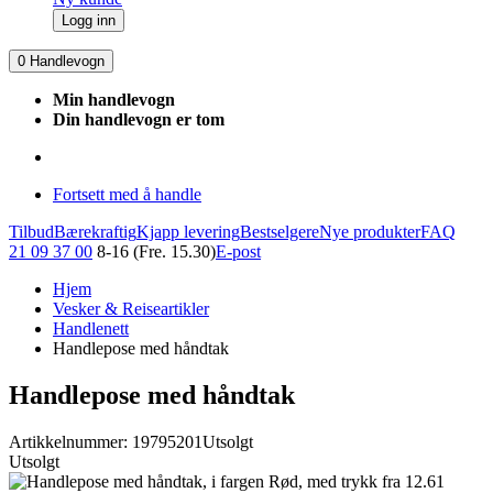
Logg inn
0
Handlevogn
Min handlevogn
Din handlevogn er tom
Fortsett med å handle
Tilbud
Bærekraftig
Kjapp levering
Bestselgere
Nye produkter
FAQ
21 09 37 00
8-16 (Fre. 15.30)
E-post
Hjem
Vesker & Reiseartikler
Handlenett
Handlepose med håndtak
Handlepose med håndtak
Artikkelnummer: 19795201
Utsolgt
Utsolgt