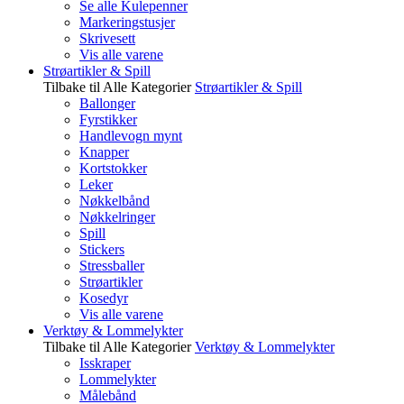
Se alle Kulepenner
Markeringstusjer
Skrivesett
Vis alle varene
Strøartikler & Spill
Tilbake til Alle Kategorier
Strøartikler & Spill
Ballonger
Fyrstikker
Handlevogn mynt
Knapper
Kortstokker
Leker
Nøkkelbånd
Nøkkelringer
Spill
Stickers
Stressballer
Strøartikler
Kosedyr
Vis alle varene
Verktøy & Lommelykter
Tilbake til Alle Kategorier
Verktøy & Lommelykter
Isskraper
Lommelykter
Målebånd