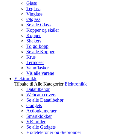
Glass
Teglass
Vinglass
Ølglass
Se alle Glass
Kopper og skåler
Kopper
Shakers
To go-kopp
Se alle Kopper
Krus
Termoser
Vannflasker
Vis alle varene
Elektronikk
Tilbake til Alle Kategorier
Elektronikk
Datatilbehør
Webcam covers
Se alle Datatilbehør
Gadgets
Actionkameraer
Smartklokker
VR briller
Se alle Gadgets
Hodetelefoner og ørepropper