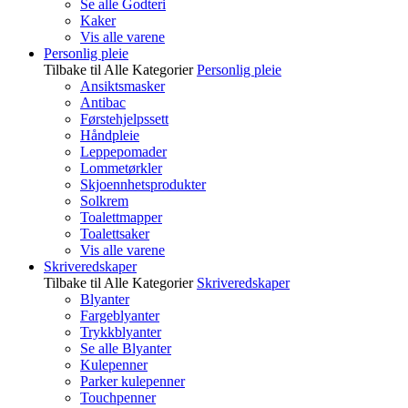
Se alle Godteri
Kaker
Vis alle varene
Personlig pleie
Tilbake til Alle Kategorier
Personlig pleie
Ansiktsmasker
Antibac
Førstehjelpssett
Håndpleie
Leppepomader
Lommetørkler
Skjoennhetsprodukter
Solkrem
Toalettmapper
Toalettsaker
Vis alle varene
Skriveredskaper
Tilbake til Alle Kategorier
Skriveredskaper
Blyanter
Fargeblyanter
Trykkblyanter
Se alle Blyanter
Kulepenner
Parker kulepenner
Touchpenner