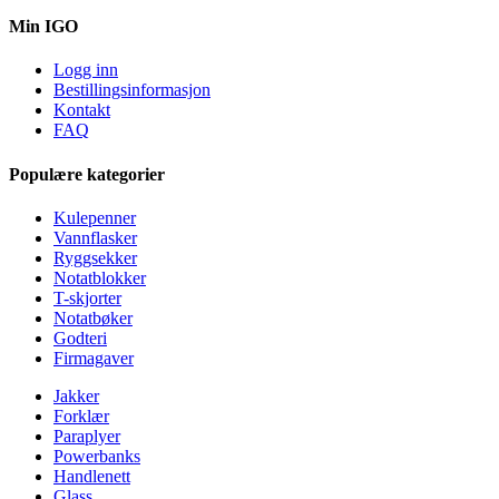
Min IGO
Logg inn
Bestillingsinformasjon
Kontakt
FAQ
Populære kategorier
Kulepenner
Vannflasker
Ryggsekker
Notatblokker
T-skjorter
Notatbøker
Godteri
Firmagaver
Jakker
Forklær
Paraplyer
Powerbanks
Handlenett
Glass