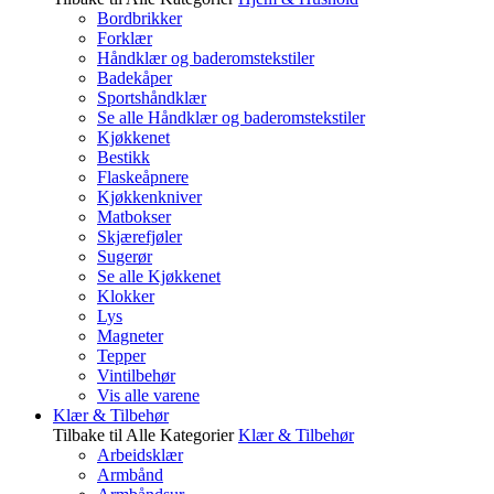
Bordbrikker
Forklær
Håndklær og baderomstekstiler
Badekåper
Sportshåndklær
Se alle Håndklær og baderomstekstiler
Kjøkkenet
Bestikk
Flaskeåpnere
Kjøkkenkniver
Matbokser
Skjærefjøler
Sugerør
Se alle Kjøkkenet
Klokker
Lys
Magneter
Tepper
Vintilbehør
Vis alle varene
Klær & Tilbehør
Tilbake til Alle Kategorier
Klær & Tilbehør
Arbeidsklær
Armbånd