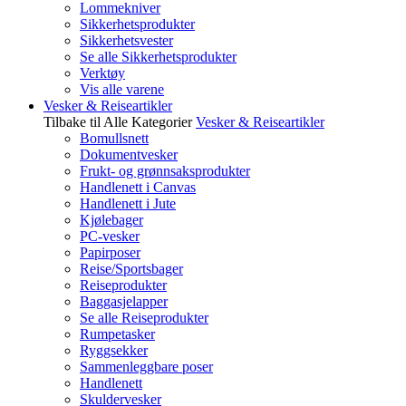
Lommekniver
Sikkerhetsprodukter
Sikkerhetsvester
Se alle Sikkerhetsprodukter
Verktøy
Vis alle varene
Vesker & Reiseartikler
Tilbake til Alle Kategorier
Vesker & Reiseartikler
Bomullsnett
Dokumentvesker
Frukt- og grønnsaksprodukter
Handlenett i Canvas
Handlenett i Jute
Kjølebager
PC-vesker
Papirposer
Reise/Sportsbager
Reiseprodukter
Baggasjelapper
Se alle Reiseprodukter
Rumpetasker
Ryggsekker
Sammenleggbare poser
Handlenett
Skuldervesker