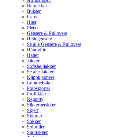
Armbåndsur
Barneklær
Bukser
Caps
Høst
Fleece
Gensere & Pullovere
Hettegensere
Se alle Gensere & Pullovere
Håndvifte
Hatter
Jakker
Softshelljakker
Se alle Jakker
Kjippkjappere
Lommebøker
Poloskjorter
Profilklær
Regntøy
Sikkerhetsklær
Skjerf
Skjorter
Sokker
Solbriller
Sportsklær