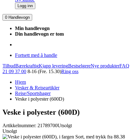
Logg inn
0
Handlevogn
Min handlevogn
Din handlevogn er tom
Fortsett med å handle
Tilbud
Bærekraftig
Kjapp levering
Bestselgere
Nye produkter
FAQ
21 09 37 00
8-16 (Fre. 15.30)
Ring oss
Hjem
Vesker & Reiseartikler
Reise/Sportsbager
Veske i polyester (600D)
Veske i polyester (600D)
Artikkelnummer: 21789700
Utsolgt
Utsolgt