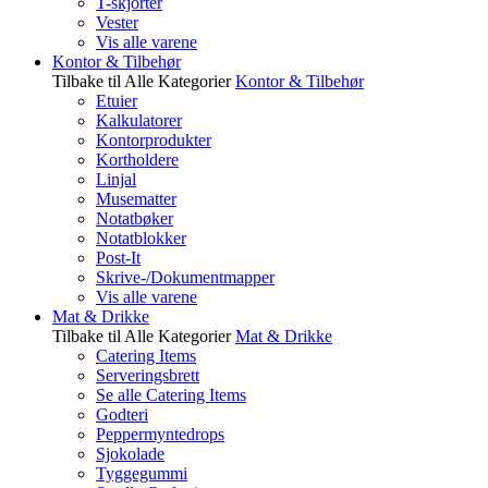
T-skjorter
Vester
Vis alle varene
Kontor & Tilbehør
Tilbake til Alle Kategorier
Kontor & Tilbehør
Etuier
Kalkulatorer
Kontorprodukter
Kortholdere
Linjal
Musematter
Notatbøker
Notatblokker
Post-It
Skrive-/Dokumentmapper
Vis alle varene
Mat & Drikke
Tilbake til Alle Kategorier
Mat & Drikke
Catering Items
Serveringsbrett
Se alle Catering Items
Godteri
Peppermyntedrops
Sjokolade
Tyggegummi