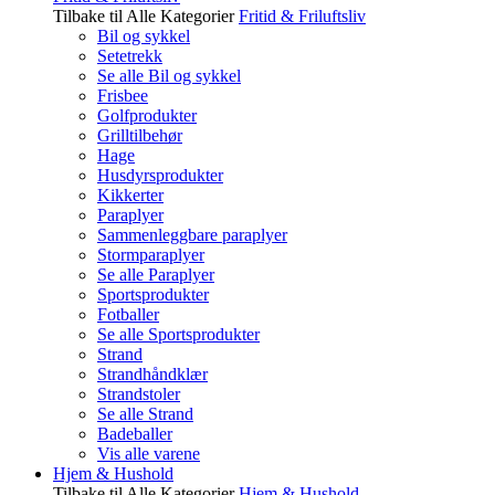
Tilbake til Alle Kategorier
Fritid & Friluftsliv
Bil og sykkel
Setetrekk
Se alle Bil og sykkel
Frisbee
Golfprodukter
Grilltilbehør
Hage
Husdyrsprodukter
Kikkerter
Paraplyer
Sammenleggbare paraplyer
Stormparaplyer
Se alle Paraplyer
Sportsprodukter
Fotballer
Se alle Sportsprodukter
Strand
Strandhåndklær
Strandstoler
Se alle Strand
Badeballer
Vis alle varene
Hjem & Hushold
Tilbake til Alle Kategorier
Hjem & Hushold