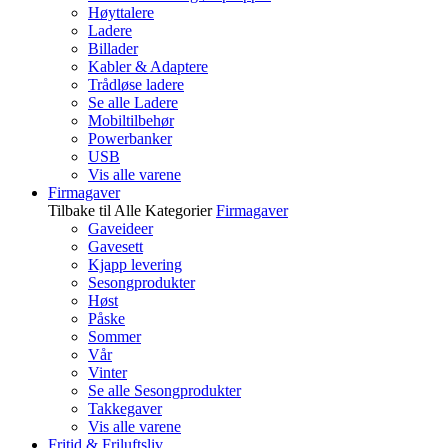
Høyttalere
Ladere
Billader
Kabler & Adaptere
Trådløse ladere
Se alle Ladere
Mobiltilbehør
Powerbanker
USB
Vis alle varene
Firmagaver
Tilbake til Alle Kategorier
Firmagaver
Gaveideer
Gavesett
Kjapp levering
Sesongprodukter
Høst
Påske
Sommer
Vår
Vinter
Se alle Sesongprodukter
Takkegaver
Vis alle varene
Fritid & Friluftsliv