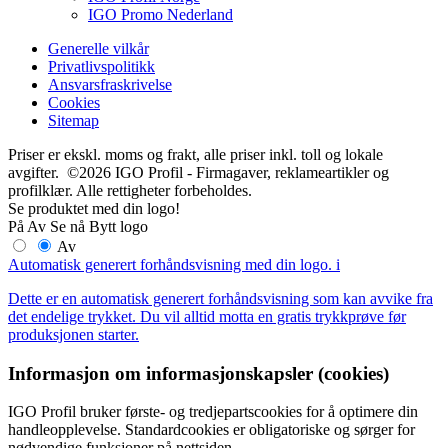
IGO Promo Nederland
Generelle vilkår
Privatlivspolitikk
Ansvarsfraskrivelse
Cookies
Sitemap
Priser er ekskl. moms og frakt, alle priser inkl. toll og lokale
avgifter. ©2026 IGO Profil - Firmagaver, reklameartikler og
profilklær. Alle rettigheter forbeholdes.
Se produktet med din logo!
På
Av
Se nå
Bytt logo
Av
Automatisk generert forhåndsvisning med din logo.
i
Dette er en automatisk generert forhåndsvisning som kan avvike fra
det endelige trykket. Du vil alltid motta en gratis trykkprøve før
produksjonen starter.
Informasjon om informasjonskapsler (cookies)
IGO Profil bruker første- og tredjepartscookies for å optimere din
handleopplevelse. Standardcookies er obligatoriske og sørger for
nødvendige funksjoner på nettsiden.