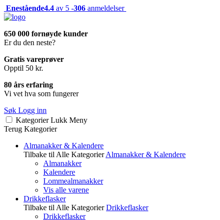
Enestående
4.4
av 5 -
306
anmeldelser
650 000 fornøyde kunder
Er du den neste?
Gratis vareprøver
Opptil 50 kr.
80 års erfaring
Vi vet hva som fungerer
Søk
Logg inn
Kategorier
Lukk
Meny
Terug
Kategorier
Almanakker & Kalendere
Tilbake til Alle Kategorier
Almanakker & Kalendere
Almanakker
Kalendere
Lommealmanakker
Vis alle varene
Drikkeflasker
Tilbake til Alle Kategorier
Drikkeflasker
Drikkeflasker