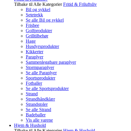
Tilbake til Alle Kategorier
Fritid & Friluftsliv
Bil og sykkel
Setetrekk
Se alle Bil og sykkel
Frisbee
Golfprodukter
Grilltilbehør
Hage
Husdyrsprodukter
Kikkerter
Paraplyer
Sammenleggbare paraplyer
Stormparaplyer
Se alle Paraplyer
Sportsprodukter
Fotballer
Se alle Sportsprodukter
Strand
Strandhåndklær
Strandstoler
Se alle Strand
Badeballer
Vis alle varene
Hjem & Hushold
Tilbake til Alle Kategorier
Hjem & Hushold