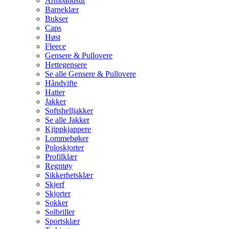
Armbåndsur
Barneklær
Bukser
Caps
Høst
Fleece
Gensere & Pullovere
Hettegensere
Se alle Gensere & Pullovere
Håndvifte
Hatter
Jakker
Softshelljakker
Se alle Jakker
Kjippkjappere
Lommebøker
Poloskjorter
Profilklær
Regntøy
Sikkerhetsklær
Skjerf
Skjorter
Sokker
Solbriller
Sportsklær