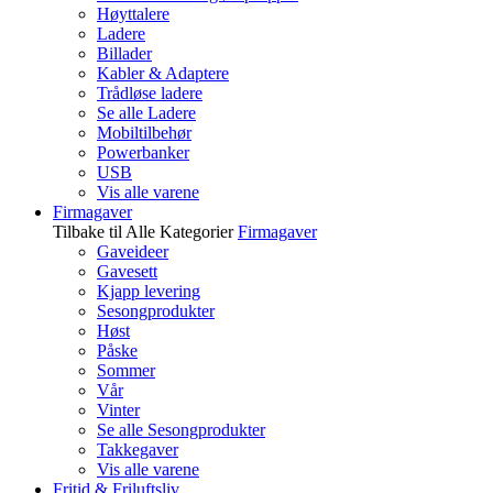
Høyttalere
Ladere
Billader
Kabler & Adaptere
Trådløse ladere
Se alle Ladere
Mobiltilbehør
Powerbanker
USB
Vis alle varene
Firmagaver
Tilbake til Alle Kategorier
Firmagaver
Gaveideer
Gavesett
Kjapp levering
Sesongprodukter
Høst
Påske
Sommer
Vår
Vinter
Se alle Sesongprodukter
Takkegaver
Vis alle varene
Fritid & Friluftsliv