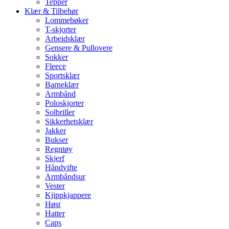
Tepper
Klær & Tilbehør
Lommebøker
T-skjorter
Arbeidsklær
Gensere & Pullovere
Sokker
Fleece
Sportsklær
Barneklær
Armbånd
Poloskjorter
Solbriller
Sikkerhetsklær
Jakker
Bukser
Regntøy
Skjerf
Håndvifte
Armbåndsur
Vester
Kjippkjappere
Høst
Hatter
Caps