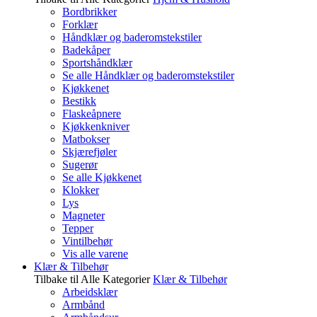
Bordbrikker
Forklær
Håndklær og baderomstekstiler
Badekåper
Sportshåndklær
Se alle Håndklær og baderomstekstiler
Kjøkkenet
Bestikk
Flaskeåpnere
Kjøkkenkniver
Matbokser
Skjærefjøler
Sugerør
Se alle Kjøkkenet
Klokker
Lys
Magneter
Tepper
Vintilbehør
Vis alle varene
Klær & Tilbehør
Tilbake til Alle Kategorier
Klær & Tilbehør
Arbeidsklær
Armbånd