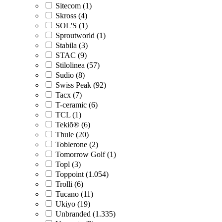
Sitecom (1)
Skross (4)
SOL'S (1)
Sproutworld (1)
Stabila (3)
STAC (9)
Stilolinea (57)
Sudio (8)
Swiss Peak (92)
Tacx (7)
T-ceramic (6)
TCL (1)
Tekiō® (6)
Thule (20)
Toblerone (2)
Tomorrow Golf (1)
Topl (3)
Toppoint (1.054)
Trolli (6)
Tucano (11)
Ukiyo (19)
Unbranded (1.335)