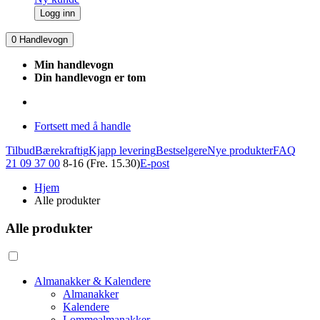
Logg inn
0
Handlevogn
Min handlevogn
Din handlevogn er tom
Fortsett med å handle
Tilbud
Bærekraftig
Kjapp levering
Bestselgere
Nye produkter
FAQ
21 09 37 00
8-16 (Fre. 15.30)
E-post
Hjem
Alle produkter
Alle produkter
Almanakker & Kalendere
Almanakker
Kalendere
Lommealmanakker