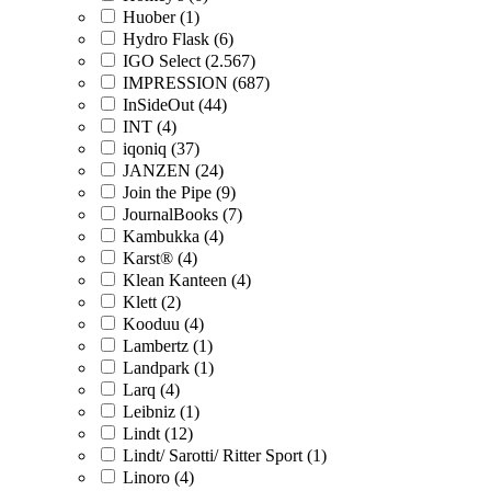
Huober (1)
Hydro Flask (6)
IGO Select (2.567)
IMPRESSION (687)
InSideOut (44)
INT (4)
iqoniq (37)
JANZEN (24)
Join the Pipe (9)
JournalBooks (7)
Kambukka (4)
Karst® (4)
Klean Kanteen (4)
Klett (2)
Kooduu (4)
Lambertz (1)
Landpark (1)
Larq (4)
Leibniz (1)
Lindt (12)
Lindt/ Sarotti/ Ritter Sport (1)
Linoro (4)