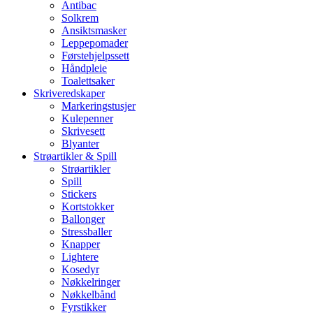
Antibac
Solkrem
Ansiktsmasker
Leppepomader
Førstehjelpssett
Håndpleie
Toalettsaker
Skriveredskaper
Markeringstusjer
Kulepenner
Skrivesett
Blyanter
Strøartikler & Spill
Strøartikler
Spill
Stickers
Kortstokker
Ballonger
Stressballer
Knapper
Lightere
Kosedyr
Nøkkelringer
Nøkkelbånd
Fyrstikker