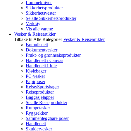
Lommekniver
Sikkerhetsprodukter
Sikkerhetsvester
Se alle Sikkerhetsprodukter
Verktøy
Vis alle varene
Vesker & Reiseartikler
Tilbake til Alle Kategorier
Vesker & Reiseartikler
Bomullsnett
Dokumentvesker
Frukt- og grønnsaksprodukter
Handlenett i Canvas
Handlenett i Jute
Kjølebager
PC-vesker
Papirposer
Reise/Sportsbager
Reiseprodukter
Baggasjelapper
Se alle Reiseprodukter
Rumpetasker
Ryggsekker
Sammenleggbare poser
Handlenett
Skuldervesker