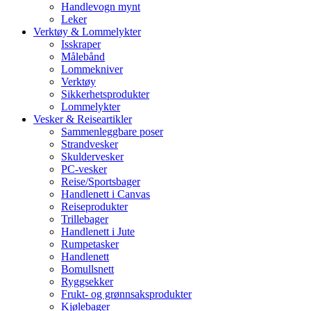
Handlevogn mynt
Leker
Verktøy & Lommelykter
Isskraper
Målebånd
Lommekniver
Verktøy
Sikkerhetsprodukter
Lommelykter
Vesker & Reiseartikler
Sammenleggbare poser
Strandvesker
Skuldervesker
PC-vesker
Reise/Sportsbager
Handlenett i Canvas
Reiseprodukter
Trillebager
Handlenett i Jute
Rumpetasker
Handlenett
Bomullsnett
Ryggsekker
Frukt- og grønnsaksprodukter
Kjølebager