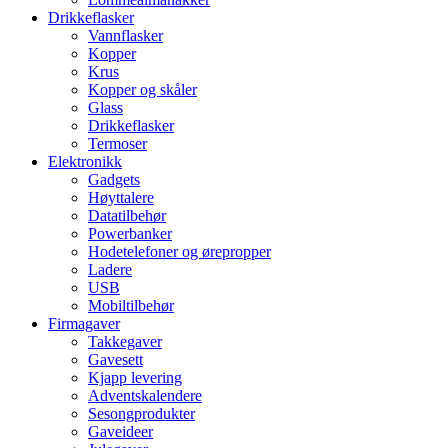
Drikkeflasker
Vannflasker
Kopper
Krus
Kopper og skåler
Glass
Drikkeflasker
Termoser
Elektronikk
Gadgets
Høyttalere
Datatilbehør
Powerbanker
Hodetelefoner og ørepropper
Ladere
USB
Mobiltilbehør
Firmagaver
Takkegaver
Gavesett
Kjapp levering
Adventskalendere
Sesongprodukter
Gaveideer