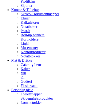
Profilklær
Skjorter
Kontor & Tilbehør
Skrive-/Dokumentmapper
Etuier
Kalkulatorer
Notatbøker
Post-It
Roll-up bannere
Kortholdere
Linjal
Musematter
Kontorprodukter
Notatblokker
Mat & Drikke
Catering Items
Kaker
Vin
Øl
Godteri
Flaskevann
Personlig pleie
Toalettmapper
Skjoennhetsprodukter
Lommetørkler