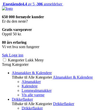
Enestående
4.4
av 5 -
306
anmeldelser
650 000 fornøyde kunder
Er du den neste?
Gratis vareprøver
Opptil 50 kr.
80 års erfaring
Vi vet hva som fungerer
Søk
Logg inn
Kategorier
Lukk
Meny
Terug
Kategorier
Almanakker & Kalendere
Tilbake til Alle Kategorier
Almanakker & Kalendere
Almanakker
Kalendere
Lommealmanakker
Vis alle varene
Drikkeflasker
Tilbake til Alle Kategorier
Drikkeflasker
Drikkeflasker