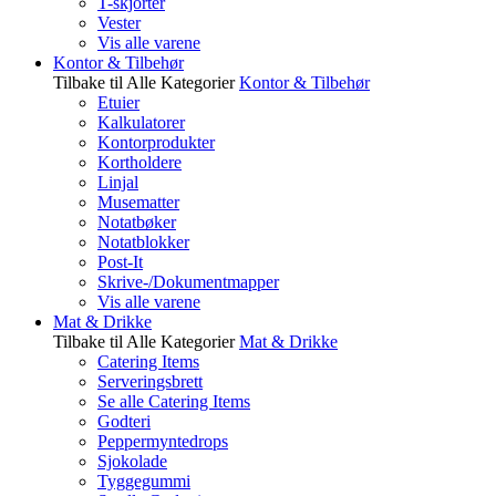
T-skjorter
Vester
Vis alle varene
Kontor & Tilbehør
Tilbake til Alle Kategorier
Kontor & Tilbehør
Etuier
Kalkulatorer
Kontorprodukter
Kortholdere
Linjal
Musematter
Notatbøker
Notatblokker
Post-It
Skrive-/Dokumentmapper
Vis alle varene
Mat & Drikke
Tilbake til Alle Kategorier
Mat & Drikke
Catering Items
Serveringsbrett
Se alle Catering Items
Godteri
Peppermyntedrops
Sjokolade
Tyggegummi