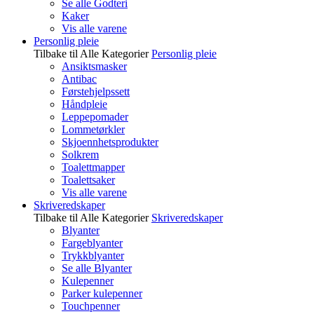
Se alle Godteri
Kaker
Vis alle varene
Personlig pleie
Tilbake til Alle Kategorier
Personlig pleie
Ansiktsmasker
Antibac
Førstehjelpssett
Håndpleie
Leppepomader
Lommetørkler
Skjoennhetsprodukter
Solkrem
Toalettmapper
Toalettsaker
Vis alle varene
Skriveredskaper
Tilbake til Alle Kategorier
Skriveredskaper
Blyanter
Fargeblyanter
Trykkblyanter
Se alle Blyanter
Kulepenner
Parker kulepenner
Touchpenner