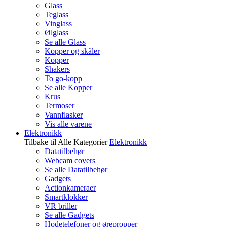
Glass
Teglass
Vinglass
Ølglass
Se alle Glass
Kopper og skåler
Kopper
Shakers
To go-kopp
Se alle Kopper
Krus
Termoser
Vannflasker
Vis alle varene
Elektronikk
Tilbake til Alle Kategorier
Elektronikk
Datatilbehør
Webcam covers
Se alle Datatilbehør
Gadgets
Actionkameraer
Smartklokker
VR briller
Se alle Gadgets
Hodetelefoner og ørepropper