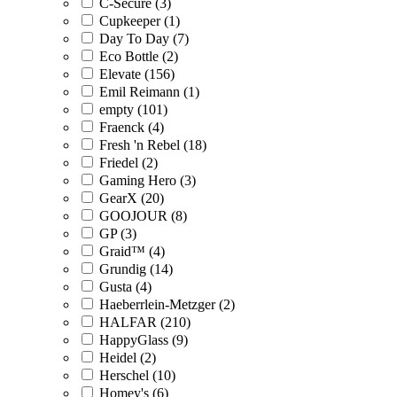
C-Secure (3)
Cupkeeper (1)
Day To Day (7)
Eco Bottle (2)
Elevate (156)
Emil Reimann (1)
empty (101)
Fraenck (4)
Fresh 'n Rebel (18)
Friedel (2)
Gaming Hero (3)
GearX (20)
GOOJOUR (8)
GP (3)
Graid™ (4)
Grundig (14)
Gusta (4)
Haeberrlein-Metzger (2)
HALFAR (210)
HappyGlass (9)
Heidel (2)
Herschel (10)
Homey's (6)