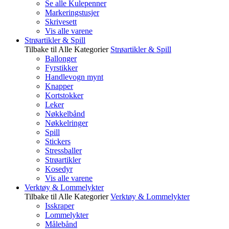
Se alle Kulepenner
Markeringstusjer
Skrivesett
Vis alle varene
Strøartikler & Spill
Tilbake til Alle Kategorier
Strøartikler & Spill
Ballonger
Fyrstikker
Handlevogn mynt
Knapper
Kortstokker
Leker
Nøkkelbånd
Nøkkelringer
Spill
Stickers
Stressballer
Strøartikler
Kosedyr
Vis alle varene
Verktøy & Lommelykter
Tilbake til Alle Kategorier
Verktøy & Lommelykter
Isskraper
Lommelykter
Målebånd