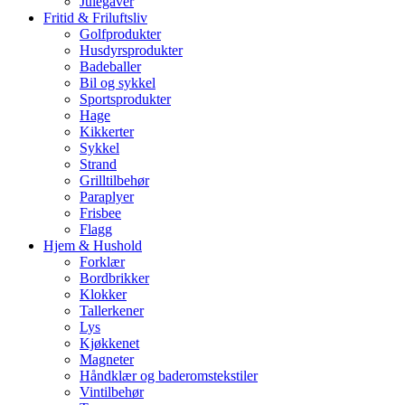
Julegaver
Fritid & Friluftsliv
Golfprodukter
Husdyrsprodukter
Badeballer
Bil og sykkel
Sportsprodukter
Hage
Kikkerter
Sykkel
Strand
Grilltilbehør
Paraplyer
Frisbee
Flagg
Hjem & Hushold
Forklær
Bordbrikker
Klokker
Tallerkener
Lys
Kjøkkenet
Magneter
Håndklær og baderomstekstiler
Vintilbehør