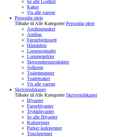
Se alle Godteri
Kaker
Vis alle varene
Personlig pleie
Tilbake til Alle Kategorier
Personlig pleie
Ansiktsmasker
Antibac
Førstehjelpssett
Håndpleie
Leppepomader
Lommetørkler
Skjoennhetsprodukter
Solkrem
Toalettmapper
Toalettsaker
Vis alle varene
Skriveredskaper
Tilbake til Alle Kategorier
Skriveredskaper
Blyanter
Fargeblyanter
Trykkblyanter
Se alle Blyanter
Kulepenner
Parker kulepenner
Touchpenner