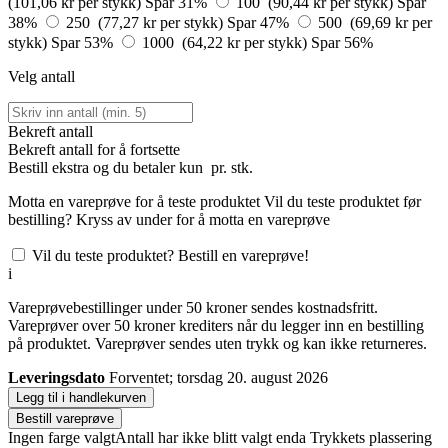
(101,06 kr per stykk)
Spar 31%
100 (90,44 kr per stykk)
Spar
38%
250 (77,27 kr per stykk)
Spar 47%
500 (69,69 kr per
stykk)
Spar 53%
1000 (64,22 kr per stykk)
Spar 56%
Velg antall
Bekreft antall
Bekreft antall for å fortsette
Bestill
ekstra og du betaler kun
pr. stk.
Motta en vareprøve for å teste produktet
Vil du teste produktet før
bestilling? Kryss av under for å motta en vareprøve
Vil du teste produktet? Bestill en vareprøve!
i
Vareprøvebestillinger under 50 kroner sendes kostnadsfritt.
Vareprøver over 50 kroner krediters når du legger inn en bestilling
på produktet. Vareprøver sendes uten trykk og kan ikke returneres.
Leveringsdato
Forventet; torsdag 20. august 2026
Legg til i handlekurven
Bestill vareprøve
Ingen farge valgt
Antall har ikke blitt valgt enda
Trykkets plassering