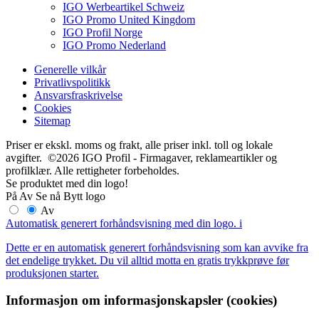
IGO Werbeartikel Schweiz
IGO Promo United Kingdom
IGO Profil Norge
IGO Promo Nederland
Generelle vilkår
Privatlivspolitikk
Ansvarsfraskrivelse
Cookies
Sitemap
Priser er ekskl. moms og frakt, alle priser inkl. toll og lokale
avgifter. ©2026 IGO Profil - Firmagaver, reklameartikler og
profilklær. Alle rettigheter forbeholdes.
Se produktet med din logo!
På
Av
Se nå
Bytt logo
Av
Automatisk generert forhåndsvisning med din logo.
i
Dette er en automatisk generert forhåndsvisning som kan avvike fra
det endelige trykket. Du vil alltid motta en gratis trykkprøve før
produksjonen starter.
Informasjon om informasjonskapsler (cookies)