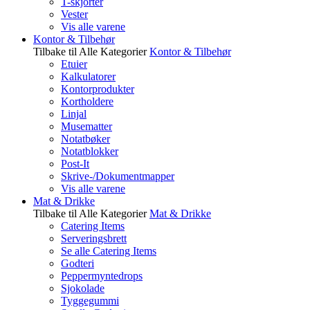
T-skjorter
Vester
Vis alle varene
Kontor & Tilbehør
Tilbake til Alle Kategorier
Kontor & Tilbehør
Etuier
Kalkulatorer
Kontorprodukter
Kortholdere
Linjal
Musematter
Notatbøker
Notatblokker
Post-It
Skrive-/Dokumentmapper
Vis alle varene
Mat & Drikke
Tilbake til Alle Kategorier
Mat & Drikke
Catering Items
Serveringsbrett
Se alle Catering Items
Godteri
Peppermyntedrops
Sjokolade
Tyggegummi