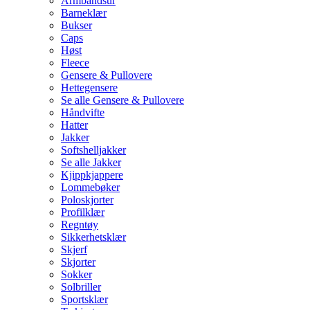
Armbåndsur
Barneklær
Bukser
Caps
Høst
Fleece
Gensere & Pullovere
Hettegensere
Se alle Gensere & Pullovere
Håndvifte
Hatter
Jakker
Softshelljakker
Se alle Jakker
Kjippkjappere
Lommebøker
Poloskjorter
Profilklær
Regntøy
Sikkerhetsklær
Skjerf
Skjorter
Sokker
Solbriller
Sportsklær