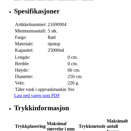
Spesifikasjoner
Artikkelnummer:
21690904
Minimumsantall:
5 stk.
Farge:
Rød
Materiale:
ripstop
Kapasitet:
25000ml
Lengde:
0 cm.
Bredde:
0 cm.
Høyde:
66 cm.
Diameter:
250 cm.
Vekt:
220 g.
Tåler vask i oppvaskmaskin
Yes
Last ned varen som PDF
Trykkinformasjon
Maksimalt
Maksimal
Trykkplasering
Trykkmetode
antall
størrelse i mm