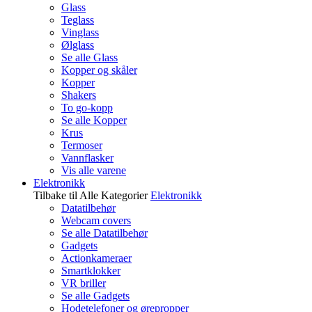
Glass
Teglass
Vinglass
Ølglass
Se alle Glass
Kopper og skåler
Kopper
Shakers
To go-kopp
Se alle Kopper
Krus
Termoser
Vannflasker
Vis alle varene
Elektronikk
Tilbake til Alle Kategorier
Elektronikk
Datatilbehør
Webcam covers
Se alle Datatilbehør
Gadgets
Actionkameraer
Smartklokker
VR briller
Se alle Gadgets
Hodetelefoner og ørepropper