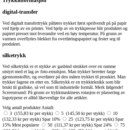
Trykkinformasjon
digital-transfer
Ved digitalt transfertrykk påføres trykket først speilvendt på på papir
ved hjelp av en printer. Ved hjelp av en trykkpresse blir produktet og
papiret presset mot hverandre ved en høy temperatur. På grunn av
varmen overflyttes blekket fra overføringspapiret og fester seg til
produktet.
silketrykk
Ved silketrykk er et stykke av gasbind strukket over en ramme
utstyrt med et lag av foto-emulsjon. Man trykker heretter farge
gjennomstoffet, og overfører på den måten trykket til prouktet. Man
trykker fagene en etter en. Silketrykk er en trykkteknikk som blir
brukt til grafiske, så vel som til industrielle formål. Merk følgende!
Screenround: På grunn av trykkmaskinens rotasjon er plassering av
logotypene er alltid likeverdige for alle artikler.
Velg antall produkter
Antall:
3 (155,83 kr per stykk)
5 (145,50 kr per stykk)
10
(132,33 kr per stykk)
Spar 10%
25 (123,75 kr per stykk)
Spar
15%
Mest populære
50 (111,37 kr per stykk)
Spar 24%
75