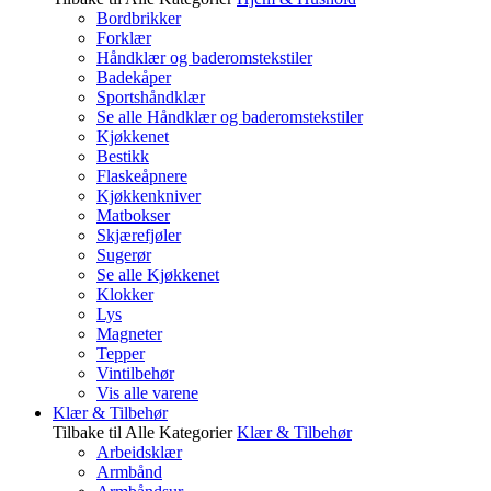
Bordbrikker
Forklær
Håndklær og baderomstekstiler
Badekåper
Sportshåndklær
Se alle Håndklær og baderomstekstiler
Kjøkkenet
Bestikk
Flaskeåpnere
Kjøkkenkniver
Matbokser
Skjærefjøler
Sugerør
Se alle Kjøkkenet
Klokker
Lys
Magneter
Tepper
Vintilbehør
Vis alle varene
Klær & Tilbehør
Tilbake til Alle Kategorier
Klær & Tilbehør
Arbeidsklær
Armbånd