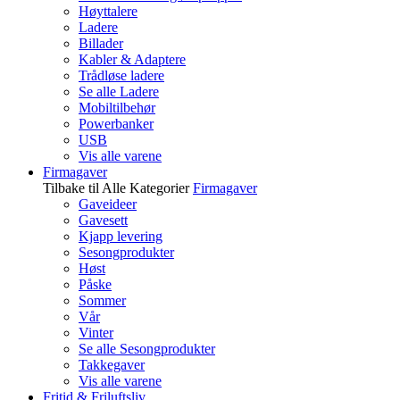
Høyttalere
Ladere
Billader
Kabler & Adaptere
Trådløse ladere
Se alle Ladere
Mobiltilbehør
Powerbanker
USB
Vis alle varene
Firmagaver
Tilbake til Alle Kategorier
Firmagaver
Gaveideer
Gavesett
Kjapp levering
Sesongprodukter
Høst
Påske
Sommer
Vår
Vinter
Se alle Sesongprodukter
Takkegaver
Vis alle varene
Fritid & Friluftsliv