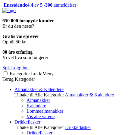
Enestående
4.4
av 5 -
306
anmeldelser
650 000 fornøyde kunder
Er du den neste?
Gratis vareprøver
Opptil 50 kr.
80 års erfaring
Vi vet hva som fungerer
Søk
Logg inn
Kategorier
Lukk
Meny
Terug
Kategorier
Almanakker & Kalendere
Tilbake til Alle Kategorier
Almanakker & Kalendere
Almanakker
Kalendere
Lommealmanakker
Vis alle varene
Drikkeflasker
Tilbake til Alle Kategorier
Drikkeflasker
Drikkeflasker