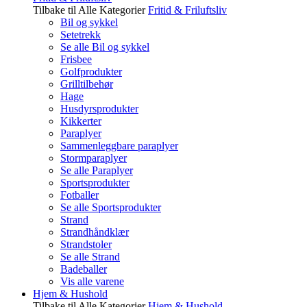
Tilbake til Alle Kategorier
Fritid & Friluftsliv
Bil og sykkel
Setetrekk
Se alle Bil og sykkel
Frisbee
Golfprodukter
Grilltilbehør
Hage
Husdyrsprodukter
Kikkerter
Paraplyer
Sammenleggbare paraplyer
Stormparaplyer
Se alle Paraplyer
Sportsprodukter
Fotballer
Se alle Sportsprodukter
Strand
Strandhåndklær
Strandstoler
Se alle Strand
Badeballer
Vis alle varene
Hjem & Hushold
Tilbake til Alle Kategorier
Hjem & Hushold