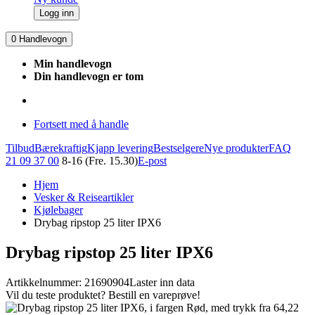
Logg inn
0
Handlevogn
Min handlevogn
Din handlevogn er tom
Fortsett med å handle
Tilbud
Bærekraftig
Kjapp levering
Bestselgere
Nye produkter
FAQ
21 09 37 00
8-16 (Fre. 15.30)
E-post
Hjem
Vesker & Reiseartikler
Kjølebager
Drybag ripstop 25 liter IPX6
Drybag ripstop 25 liter IPX6
Artikkelnummer: 21690904
Laster inn data
Vil du teste produktet? Bestill en vareprøve!