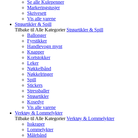
Se alle Kulepenner
Markeringstusjer
Skrivesett
Vis alle varene
Strøartikler & Spill
Tilbake til Alle Kategorier
Strøartikler & Spill
Ballonger
Fyrstikker
Handlevogn mynt
Knapper
Kortstokker
Leker
Nøkkelbånd
Nøkkelringer
Spill
Stickers
Stressballer
Strøartikler
Kosedyr
Vis alle varene
Verktøy & Lommelykter
Tilbake til Alle Kategorier
Verktøy & Lommelykter
Isskraper
Lommelykter
Målebånd