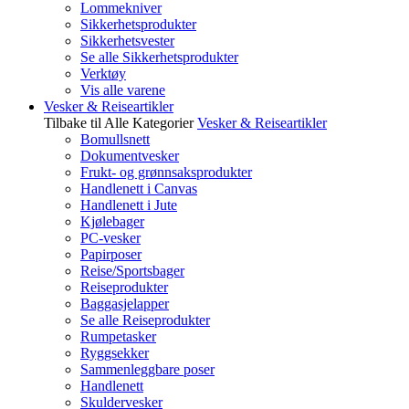
Lommekniver
Sikkerhetsprodukter
Sikkerhetsvester
Se alle Sikkerhetsprodukter
Verktøy
Vis alle varene
Vesker & Reiseartikler
Tilbake til Alle Kategorier
Vesker & Reiseartikler
Bomullsnett
Dokumentvesker
Frukt- og grønnsaksprodukter
Handlenett i Canvas
Handlenett i Jute
Kjølebager
PC-vesker
Papirposer
Reise/Sportsbager
Reiseprodukter
Baggasjelapper
Se alle Reiseprodukter
Rumpetasker
Ryggsekker
Sammenleggbare poser
Handlenett
Skuldervesker