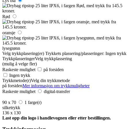
Lys blå
Rød
oransje
lysegrønn
Velg trykkplasering(er)
Trykkets plassering/plasseringer:
Ingen trykk
Trykkplasseringer
Velg trykkplassering
(mulig å velge fler)
Raskeste mulighet
på forsiden
Ingen trykk
Trykkmetode(r)
Velg din trykkmetode
på forsiden
Mer informasjon om trykkmuligheter
Raskeste mulighet
digital-transfer
90 x 70
1 farge(r)
silketrykk
136 x 130
Last opp din logo i handlevognen eller etter bestillingen.