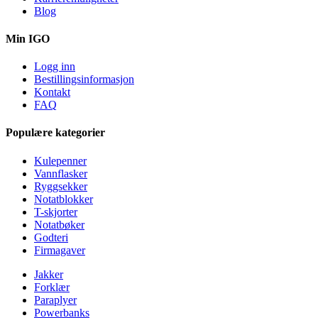
Blog
Min IGO
Logg inn
Bestillingsinformasjon
Kontakt
FAQ
Populære kategorier
Kulepenner
Vannflasker
Ryggsekker
Notatblokker
T-skjorter
Notatbøker
Godteri
Firmagaver
Jakker
Forklær
Paraplyer
Powerbanks