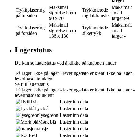
farger
Maksimal
Maksimalt
Trykkplasering
Trykkmetode
størrelse i mm
antall
på forsiden
digital-transfer
90 x 70
farger
99
Maksimal
Maksimalt
Trykkplasering
Trykkmetode
størrelse i mm
antall
på forsiden
silketrykk
136 x 130
farger
-
Lagerstatus
Du kan se lagerstatus ved å klikke på knappen under
På lager
Ikke på lager - leveringsdato er kjent
Ikke på lager -
leveringsdato ukjent
Se full lagerstatus
På lager
Ikke på lager - leveringsdato er kjent
Ikke på lager -
leveringsdato ukjent
Hvit
Laster inn data
Lys blå
Laster inn data
lysegrønn
Laster inn data
Mørk blå
Laster inn data
oransje
Laster inn data
Rød
Laster inn data