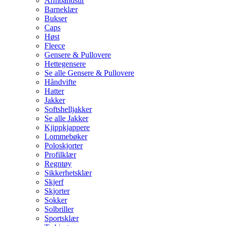
Armbåndsur
Barneklær
Bukser
Caps
Høst
Fleece
Gensere & Pullovere
Hettegensere
Se alle Gensere & Pullovere
Håndvifte
Hatter
Jakker
Softshelljakker
Se alle Jakker
Kjippkjappere
Lommebøker
Poloskjorter
Profilklær
Regntøy
Sikkerhetsklær
Skjerf
Skjorter
Sokker
Solbriller
Sportsklær