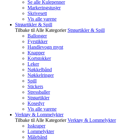
Se alle Kulepenner
Markeringstusjer
Skrivesett
Vis alle varene
Strøartikler & Spill
Tilbake til Alle Kategorier
Strøartikler & Spill
Ballonger
Fyrstikker
Handlevogn mynt
Knapper
Kortstokker
Leker
Nøkkelbånd
Nøkkelringer
Spill
Stickers
Stressballer
Strøartikler
Kosedyr
Vis alle varene
Verktøy & Lommelykter
Tilbake til Alle Kategorier
Verktøy & Lommelykter
Isskraper
Lommelykter
Målebånd