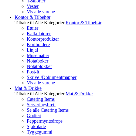
T-skjorter
Vester
Vis alle varene
Kontor & Tilbehør
Tilbake til Alle Kategorier
Kontor & Tilbehør
Etuier
Kalkulatorer
Kontorprodukter
Kortholdere
Linjal
Musematter
Notatbøker
Notatblokker
Post-It
Skrive-/Dokumentmapper
Vis alle varene
Mat & Drikke
Tilbake til Alle Kategorier
Mat & Drikke
Catering Items
Serveringsbrett
Se alle Catering Items
Godteri
Peppermyntedrops
Sjokolade
Tyggegummi