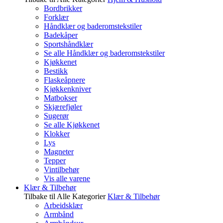
Bordbrikker
Forklær
Håndklær og baderomstekstiler
Badekåper
Sportshåndklær
Se alle Håndklær og baderomstekstiler
Kjøkkenet
Bestikk
Flaskeåpnere
Kjøkkenkniver
Matbokser
Skjærefjøler
Sugerør
Se alle Kjøkkenet
Klokker
Lys
Magneter
Tepper
Vintilbehør
Vis alle varene
Klær & Tilbehør
Tilbake til Alle Kategorier
Klær & Tilbehør
Arbeidsklær
Armbånd