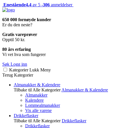
Enestående
4.4
av 5 -
306
anmeldelser
650 000 fornøyde kunder
Er du den neste?
Gratis vareprøver
Opptil 50 kr.
80 års erfaring
Vi vet hva som fungerer
Søk
Logg inn
Kategorier
Lukk
Meny
Terug
Kategorier
Almanakker & Kalendere
Tilbake til Alle Kategorier
Almanakker & Kalendere
Almanakker
Kalendere
Lommealmanakker
Vis alle varene
Drikkeflasker
Tilbake til Alle Kategorier
Drikkeflasker
Drikkeflasker