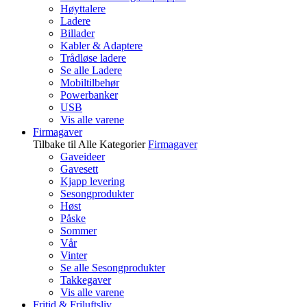
Høyttalere
Ladere
Billader
Kabler & Adaptere
Trådløse ladere
Se alle Ladere
Mobiltilbehør
Powerbanker
USB
Vis alle varene
Firmagaver
Tilbake til Alle Kategorier
Firmagaver
Gaveideer
Gavesett
Kjapp levering
Sesongprodukter
Høst
Påske
Sommer
Vår
Vinter
Se alle Sesongprodukter
Takkegaver
Vis alle varene
Fritid & Friluftsliv