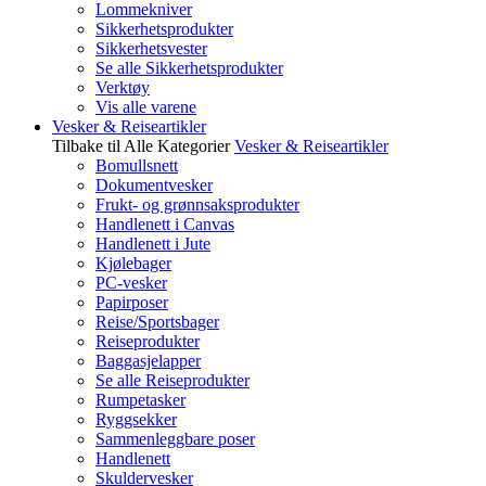
Lommekniver
Sikkerhetsprodukter
Sikkerhetsvester
Se alle Sikkerhetsprodukter
Verktøy
Vis alle varene
Vesker & Reiseartikler
Tilbake til Alle Kategorier
Vesker & Reiseartikler
Bomullsnett
Dokumentvesker
Frukt- og grønnsaksprodukter
Handlenett i Canvas
Handlenett i Jute
Kjølebager
PC-vesker
Papirposer
Reise/Sportsbager
Reiseprodukter
Baggasjelapper
Se alle Reiseprodukter
Rumpetasker
Ryggsekker
Sammenleggbare poser
Handlenett
Skuldervesker