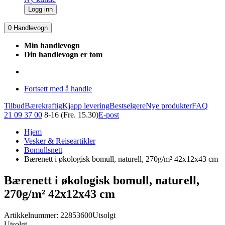
Logg inn
0
Handlevogn
Min handlevogn
Din handlevogn er tom
Fortsett med å handle
Tilbud
Bærekraftig
Kjapp levering
Bestselgere
Nye produkter
FAQ
21 09 37 00
8-16 (Fre. 15.30)
E-post
Hjem
Vesker & Reiseartikler
Bomullsnett
Bærenett i økologisk bomull, naturell, 270g/m² 42x12x43 cm
Bærenett i økologisk bomull, naturell,
270g/m² 42x12x43 cm
Artikkelnummer: 22853600
Utsolgt
Utsolgt