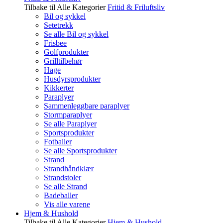
Tilbake til Alle Kategorier
Fritid & Friluftsliv
Bil og sykkel
Setetrekk
Se alle Bil og sykkel
Frisbee
Golfprodukter
Grilltilbehør
Hage
Husdyrsprodukter
Kikkerter
Paraplyer
Sammenleggbare paraplyer
Stormparaplyer
Se alle Paraplyer
Sportsprodukter
Fotballer
Se alle Sportsprodukter
Strand
Strandhåndklær
Strandstoler
Se alle Strand
Badeballer
Vis alle varene
Hjem & Hushold
Tilbake til Alle Kategorier
Hjem & Hushold