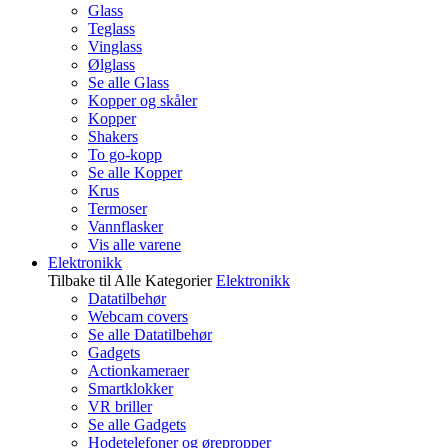
Glass
Teglass
Vinglass
Ølglass
Se alle Glass
Kopper og skåler
Kopper
Shakers
To go-kopp
Se alle Kopper
Krus
Termoser
Vannflasker
Vis alle varene
Elektronikk
Tilbake til Alle Kategorier
Elektronikk
Datatilbehør
Webcam covers
Se alle Datatilbehør
Gadgets
Actionkameraer
Smartklokker
VR briller
Se alle Gadgets
Hodetelefoner og ørepropper