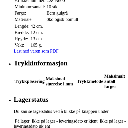
Artikkelnummer:
22853600
Minimumsantall:
10 stk.
Farge:
Ecru gulgrå
Materiale:
økologisk bomull
Lengde:
42 cm.
Bredde:
12 cm.
Høyde:
13 cm.
Vekt:
165 g.
Last ned varen som PDF
Trykkinformasjon
Maksimalt
Maksimal
Trykkplasering
Trykkmetode
antall
størrelse i mm
farger
Lagerstatus
Du kan se lagerstatus ved å klikke på knappen under
På lager
Ikke på lager - leveringsdato er kjent
Ikke på lager -
leveringsdato ukjent