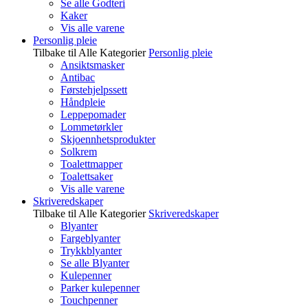
Se alle Godteri
Kaker
Vis alle varene
Personlig pleie
Tilbake til Alle Kategorier
Personlig pleie
Ansiktsmasker
Antibac
Førstehjelpssett
Håndpleie
Leppepomader
Lommetørkler
Skjoennhetsprodukter
Solkrem
Toalettmapper
Toalettsaker
Vis alle varene
Skriveredskaper
Tilbake til Alle Kategorier
Skriveredskaper
Blyanter
Fargeblyanter
Trykkblyanter
Se alle Blyanter
Kulepenner
Parker kulepenner
Touchpenner