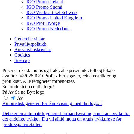
IGO Promo Ireland
IGO Promo Suomi
IGO Werbeartikel Schweiz
IGO Promo United Kingdom
IGO Profil Norge
IGO Promo Nederland
Generelle vilkår
Privatlivspolitikk
Ansvarsfraskrivelse
Cookies
Sitemap
Priser er ekskl. moms og frakt, alle priser inkl. toll og lokale
avgifter. ©2026 IGO Profil - Firmagaver, reklameartikler og
profilklær. Alle rettigheter forbeholdes.
Se produktet med din logo!
På
Av
Se nå
Bytt logo
Av
Automatisk generert forhåndsvisning med din logo.
i
Dette er en automatisk generert forhåndsvisning som kan avvike fra
det endelige trykket. Du vil alltid motta en gratis trykkprøve før
produksjonen starter.