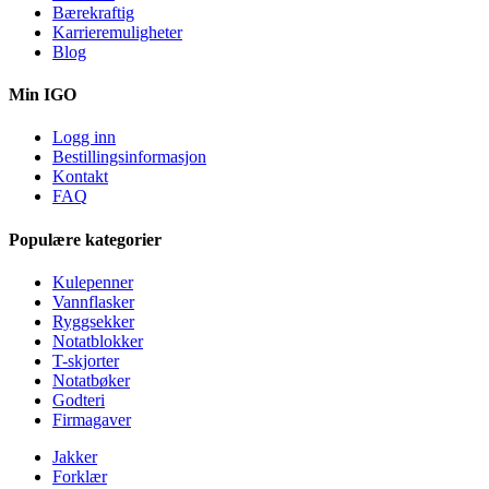
Bærekraftig
Karrieremuligheter
Blog
Min IGO
Logg inn
Bestillingsinformasjon
Kontakt
FAQ
Populære kategorier
Kulepenner
Vannflasker
Ryggsekker
Notatblokker
T-skjorter
Notatbøker
Godteri
Firmagaver
Jakker
Forklær