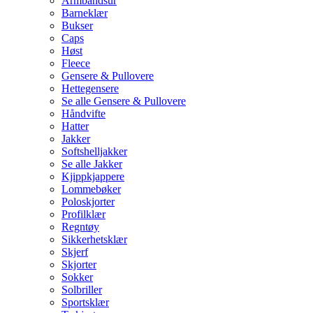
Armbåndsur
Barneklær
Bukser
Caps
Høst
Fleece
Gensere & Pullovere
Hettegensere
Se alle Gensere & Pullovere
Håndvifte
Hatter
Jakker
Softshelljakker
Se alle Jakker
Kjippkjappere
Lommebøker
Poloskjorter
Profilklær
Regntøy
Sikkerhetsklær
Skjerf
Skjorter
Sokker
Solbriller
Sportsklær