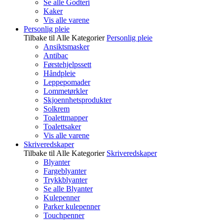
Se alle Godteri
Kaker
Vis alle varene
Personlig pleie
Tilbake til Alle Kategorier
Personlig pleie
Ansiktsmasker
Antibac
Førstehjelpssett
Håndpleie
Leppepomader
Lommetørkler
Skjoennhetsprodukter
Solkrem
Toalettmapper
Toalettsaker
Vis alle varene
Skriveredskaper
Tilbake til Alle Kategorier
Skriveredskaper
Blyanter
Fargeblyanter
Trykkblyanter
Se alle Blyanter
Kulepenner
Parker kulepenner
Touchpenner