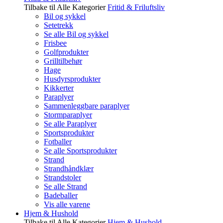
Tilbake til Alle Kategorier
Fritid & Friluftsliv
Bil og sykkel
Setetrekk
Se alle Bil og sykkel
Frisbee
Golfprodukter
Grilltilbehør
Hage
Husdyrsprodukter
Kikkerter
Paraplyer
Sammenleggbare paraplyer
Stormparaplyer
Se alle Paraplyer
Sportsprodukter
Fotballer
Se alle Sportsprodukter
Strand
Strandhåndklær
Strandstoler
Se alle Strand
Badeballer
Vis alle varene
Hjem & Hushold
Tilbake til Alle Kategorier
Hjem & Hushold