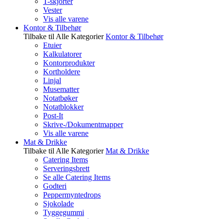
T-skjorter
Vester
Vis alle varene
Kontor & Tilbehør
Tilbake til Alle Kategorier
Kontor & Tilbehør
Etuier
Kalkulatorer
Kontorprodukter
Kortholdere
Linjal
Musematter
Notatbøker
Notatblokker
Post-It
Skrive-/Dokumentmapper
Vis alle varene
Mat & Drikke
Tilbake til Alle Kategorier
Mat & Drikke
Catering Items
Serveringsbrett
Se alle Catering Items
Godteri
Peppermyntedrops
Sjokolade
Tyggegummi