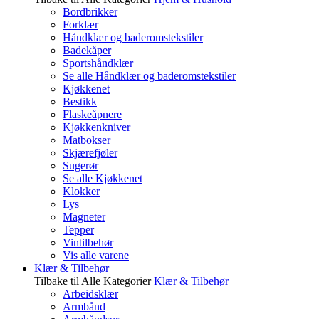
Bordbrikker
Forklær
Håndklær og baderomstekstiler
Badekåper
Sportshåndklær
Se alle Håndklær og baderomstekstiler
Kjøkkenet
Bestikk
Flaskeåpnere
Kjøkkenkniver
Matbokser
Skjærefjøler
Sugerør
Se alle Kjøkkenet
Klokker
Lys
Magneter
Tepper
Vintilbehør
Vis alle varene
Klær & Tilbehør
Tilbake til Alle Kategorier
Klær & Tilbehør
Arbeidsklær
Armbånd