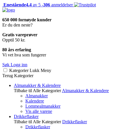
Enestående
4.4
av 5 -
306
anmeldelser
650 000 fornøyde kunder
Er du den neste?
Gratis vareprøver
Opptil 50 kr.
80 års erfaring
Vi vet hva som fungerer
Søk
Logg inn
Kategorier
Lukk
Meny
Terug
Kategorier
Almanakker & Kalendere
Tilbake til Alle Kategorier
Almanakker & Kalendere
Almanakker
Kalendere
Lommealmanakker
Vis alle varene
Drikkeflasker
Tilbake til Alle Kategorier
Drikkeflasker
Drikkeflasker