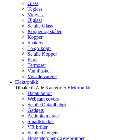
Glass
Teglass
Vinglass
Ølglass
Se alle Glass
Kopper og skåler
Kopper
Shakers
To go-kopp
Se alle Kopper
Krus
Termoser
Vannflasker
Vis alle varene
Elektronikk
Tilbake til Alle Kategorier
Elektronikk
Datatilbehør
Webcam covers
Se alle Datatilbehør
Gadgets
Actionkameraer
Smartklokker
VR briller
Se alle Gadgets
Hodetelefoner og ørepropper