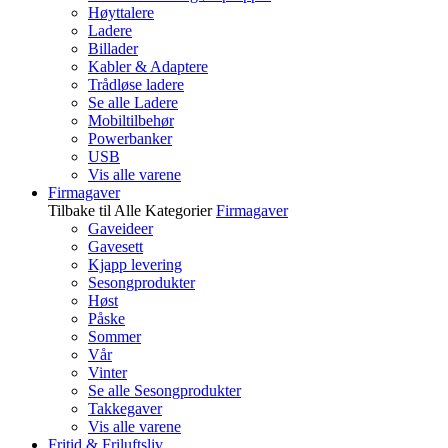
Høyttalere
Ladere
Billader
Kabler & Adaptere
Trådløse ladere
Se alle Ladere
Mobiltilbehør
Powerbanker
USB
Vis alle varene
Firmagaver
Tilbake til Alle Kategorier
Firmagaver
Gaveideer
Gavesett
Kjapp levering
Sesongprodukter
Høst
Påske
Sommer
Vår
Vinter
Se alle Sesongprodukter
Takkegaver
Vis alle varene
Fritid & Friluftsliv