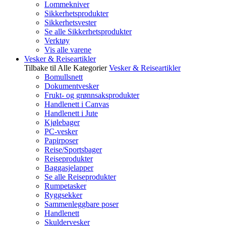
Lommekniver
Sikkerhetsprodukter
Sikkerhetsvester
Se alle Sikkerhetsprodukter
Verktøy
Vis alle varene
Vesker & Reiseartikler
Tilbake til Alle Kategorier
Vesker & Reiseartikler
Bomullsnett
Dokumentvesker
Frukt- og grønnsaksprodukter
Handlenett i Canvas
Handlenett i Jute
Kjølebager
PC-vesker
Papirposer
Reise/Sportsbager
Reiseprodukter
Baggasjelapper
Se alle Reiseprodukter
Rumpetasker
Ryggsekker
Sammenleggbare poser
Handlenett
Skuldervesker