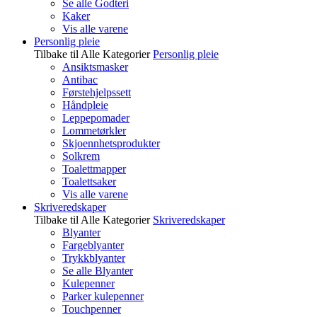
Se alle Godteri
Kaker
Vis alle varene
Personlig pleie
Tilbake til Alle Kategorier
Personlig pleie
Ansiktsmasker
Antibac
Førstehjelpssett
Håndpleie
Leppepomader
Lommetørkler
Skjoennhetsprodukter
Solkrem
Toalettmapper
Toalettsaker
Vis alle varene
Skriveredskaper
Tilbake til Alle Kategorier
Skriveredskaper
Blyanter
Fargeblyanter
Trykkblyanter
Se alle Blyanter
Kulepenner
Parker kulepenner
Touchpenner