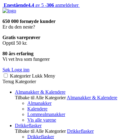
Enestående
4.4
av 5 -
306
anmeldelser
650 000 fornøyde kunder
Er du den neste?
Gratis vareprøver
Opptil 50 kr.
80 års erfaring
Vi vet hva som fungerer
Søk
Logg inn
Kategorier
Lukk
Meny
Terug
Kategorier
Almanakker & Kalendere
Tilbake til Alle Kategorier
Almanakker & Kalendere
Almanakker
Kalendere
Lommealmanakker
Vis alle varene
Drikkeflasker
Tilbake til Alle Kategorier
Drikkeflasker
Drikkeflasker