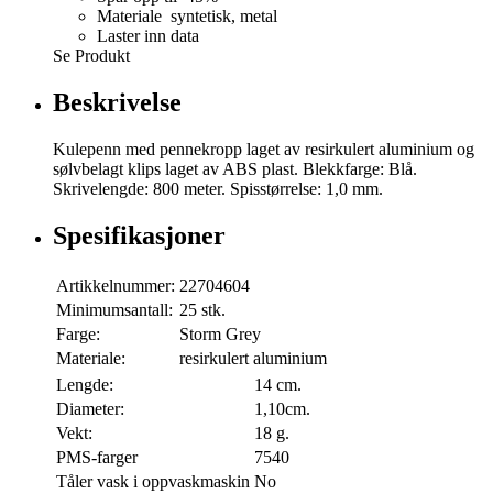
Materiale syntetisk, metal
Laster inn data
Se Produkt
Beskrivelse
Kulepenn med pennekropp laget av resirkulert aluminium og
sølvbelagt klips laget av ABS plast. Blekkfarge: Blå.
Skrivelengde: 800 meter. Spisstørrelse: 1,0 mm.
Spesifikasjoner
Artikkelnummer:
22704604
Minimumsantall:
25 stk.
Farge:
Storm Grey
Materiale:
resirkulert aluminium
Lengde:
14 cm.
Diameter:
1,10cm.
Vekt:
18 g.
PMS-farger
7540
Tåler vask i oppvaskmaskin
No