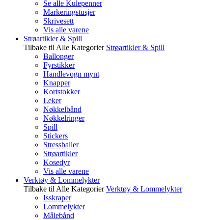
Se alle Kulepenner
Markeringstusjer
Skrivesett
Vis alle varene
Strøartikler & Spill
Tilbake til Alle Kategorier
Strøartikler & Spill
Ballonger
Fyrstikker
Handlevogn mynt
Knapper
Kortstokker
Leker
Nøkkelbånd
Nøkkelringer
Spill
Stickers
Stressballer
Strøartikler
Kosedyr
Vis alle varene
Verktøy & Lommelykter
Tilbake til Alle Kategorier
Verktøy & Lommelykter
Isskraper
Lommelykter
Målebånd