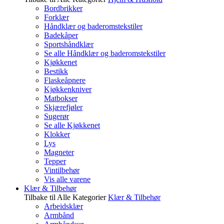
Bordbrikker
Forklær
Håndklær og baderomstekstiler
Badekåper
Sportshåndklær
Se alle Håndklær og baderomstekstiler
Kjøkkenet
Bestikk
Flaskeåpnere
Kjøkkenkniver
Matbokser
Skjærefjøler
Sugerør
Se alle Kjøkkenet
Klokker
Lys
Magneter
Tepper
Vintilbehør
Vis alle varene
Klær & Tilbehør
Tilbake til Alle Kategorier
Klær & Tilbehør
Arbeidsklær
Armbånd