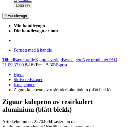
Logg inn
0
Handlevogn
Min handlevogn
Din handlevogn er tom
Fortsett med å handle
Tilbud
Bærekraftig
Kjapp levering
Bestselgere
Nye produkter
FAQ
21 09 37 00
8-16 (Fre. 15.30)
E-post
Hjem
Skriveredskaper
Kulepenner
Ziguur kulepenn av resirkulert aluminium (blått blekk)
Ziguur kulepenn av resirkulert
aluminium (blått blekk)
Artikkelnummer: 22704604
Laster inn data
Vil du prøve produktet? Bestill en gratis vareprøve!