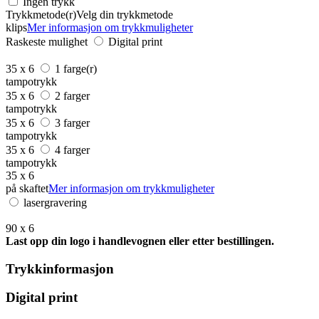
Ingen trykk
Trykkmetode(r)
Velg din trykkmetode
klips
Mer informasjon om trykkmuligheter
Raskeste mulighet
Digital print
35 x 6
1 farge(r)
tampotrykk
35 x 6
2 farger
tampotrykk
35 x 6
3 farger
tampotrykk
35 x 6
4 farger
tampotrykk
35 x 6
på skaftet
Mer informasjon om trykkmuligheter
lasergravering
90 x 6
Last opp din logo i handlevognen eller etter bestillingen.
Trykkinformasjon
Digital print