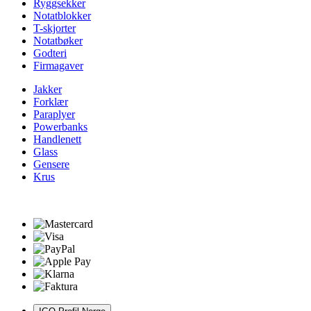
Ryggsekker
Notatblokker
T-skjorter
Notatbøker
Godteri
Firmagaver
Jakker
Forklær
Paraplyer
Powerbanks
Handlenett
Glass
Gensere
Krus