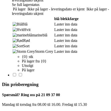
leveringsdato ukjent
Se full lagerstatus
På lager
Ikke på lager - leveringsdato er kjent
Ikke på lager -
leveringsdato ukjent
blå blekkfarge
Blå
Laster inn data
Hvit
Laster inn data
marineblå
Laster inn data
Rød
Laster inn data
Sort
Laster inn data
Storm Grey
Laster inn data
{0} stk
På lager fra {0}
Utsolgt
På lager
Din prisberegning
Spørsmål? Ring oss på 21 09 37 00
Mandag til torsdag ​​fra 08.00 til 16.00. Fredag til 15.30