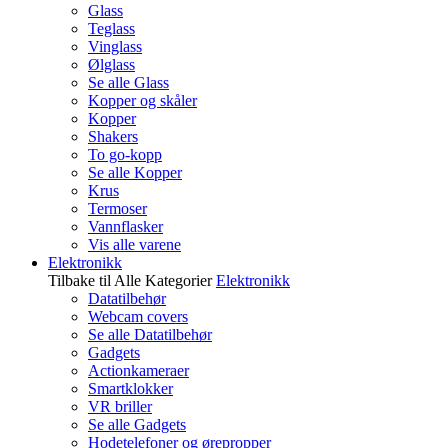
Glass
Teglass
Vinglass
Ølglass
Se alle Glass
Kopper og skåler
Kopper
Shakers
To go-kopp
Se alle Kopper
Krus
Termoser
Vannflasker
Vis alle varene
Elektronikk
Tilbake til Alle Kategorier
Elektronikk
Datatilbehør
Webcam covers
Se alle Datatilbehør
Gadgets
Actionkameraer
Smartklokker
VR briller
Se alle Gadgets
Hodetelefoner og ørepropper