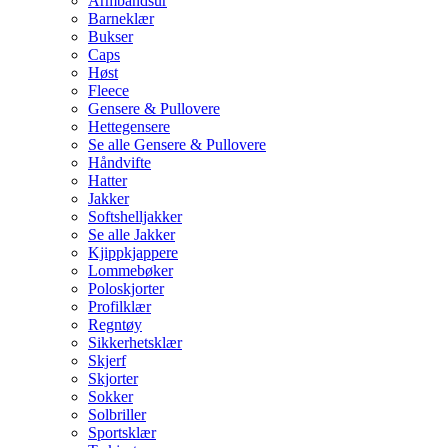
Armbåndsur
Barneklær
Bukser
Caps
Høst
Fleece
Gensere & Pullovere
Hettegensere
Se alle Gensere & Pullovere
Håndvifte
Hatter
Jakker
Softshelljakker
Se alle Jakker
Kjippkjappere
Lommebøker
Poloskjorter
Profilklær
Regntøy
Sikkerhetsklær
Skjerf
Skjorter
Sokker
Solbriller
Sportsklær