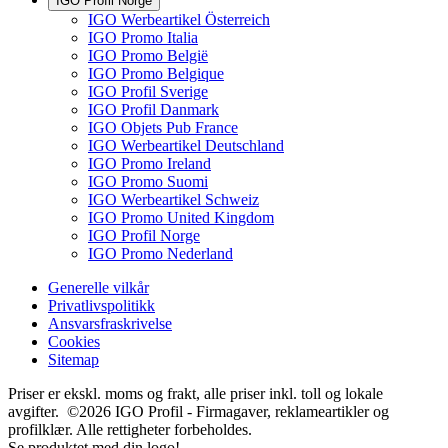
IGO Profil Norge
IGO Werbeartikel Österreich
IGO Promo Italia
IGO Promo België
IGO Promo Belgique
IGO Profil Sverige
IGO Profil Danmark
IGO Objets Pub France
IGO Werbeartikel Deutschland
IGO Promo Ireland
IGO Promo Suomi
IGO Werbeartikel Schweiz
IGO Promo United Kingdom
IGO Profil Norge
IGO Promo Nederland
Generelle vilkår
Privatlivspolitikk
Ansvarsfraskrivelse
Cookies
Sitemap
Priser er ekskl. moms og frakt, alle priser inkl. toll og lokale
avgifter. ©2026 IGO Profil - Firmagaver, reklameartikler og
profilklær. Alle rettigheter forbeholdes.
Se produktet med din logo!