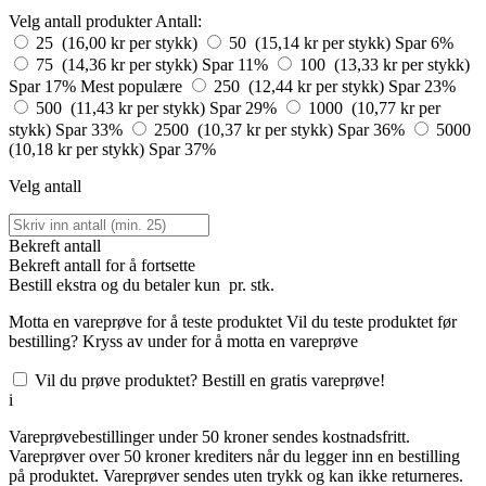
Velg antall produkter
Antall:
25 (16,00 kr per stykk)
50 (15,14 kr per stykk)
Spar 6%
75 (14,36 kr per stykk)
Spar 11%
100 (13,33 kr per stykk)
Spar 17%
Mest populære
250 (12,44 kr per stykk)
Spar 23%
500 (11,43 kr per stykk)
Spar 29%
1000 (10,77 kr per
stykk)
Spar 33%
2500 (10,37 kr per stykk)
Spar 36%
5000
(10,18 kr per stykk)
Spar 37%
Velg antall
Bekreft antall
Bekreft antall for å fortsette
Bestill
ekstra og du betaler kun
pr. stk.
Motta en vareprøve for å teste produktet
Vil du teste produktet før
bestilling? Kryss av under for å motta en vareprøve
Vil du prøve produktet? Bestill en gratis vareprøve!
i
Vareprøvebestillinger under 50 kroner sendes kostnadsfritt.
Vareprøver over 50 kroner krediters når du legger inn en bestilling
på produktet. Vareprøver sendes uten trykk og kan ikke returneres.