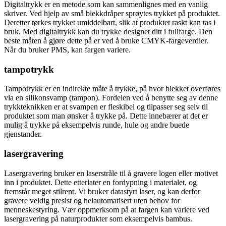
Digitaltrykk er en metode som kan sammenlignes med en vanlig
skriver. Ved hjelp av små blekkdråper sprøytes trykket på produktet.
Deretter tørkes trykket umiddelbart, slik at produktet raskt kan tas i
bruk. Med digitaltrykk kan du trykke designet ditt i fullfarge. Den
beste måten å gjøre dette på er ved å bruke CMYK-fargeverdier.
Når du bruker PMS, kan fargen variere.
tampotrykk
Tampotrykk er en indirekte måte å trykke, på hvor blekket overføres
via en silikonsvamp (tampon). Fordelen ved å benytte seg av denne
trykkteknikken er at svampen er fleskibel og tilpasser seg selv til
produktet som man ønsker å trykke på. Dette innebærer at det er
mulig å trykke på eksempelvis runde, hule og andre buede
gjenstander.
lasergravering
Lasergravering bruker en laserstråle til å gravere logen eller motivet
inn i produktet. Dette etterlater en fordypning i materialet, og
fremstår meget stilrent. Vi bruker datastyrt laser, og kan derfor
gravere veldig presist og helautomatisert uten behov for
menneskestyring. Vær oppmerksom på at fargen kan variere ved
lasergravering på naturprodukter som eksempelvis bambus.