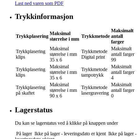
Last ned varen som PDF
Trykkinformasjon
Maksimalt
Maksimal
Trykkplasering
Trykkmetode
antall
størrelse i mm
farger
Maksimal
Maksimalt
Trykkplasering
Trykkmetode
størrelse i mm
antall farger
klips
Digital print
35 x 6
99
Maksimal
Maksimalt
Trykkplasering
Trykkmetode
størrelse i mm
antall farger
klips
tampotrykk
35 x 6
4
Maksimal
Maksimalt
Trykkplasering
Trykkmetode
størrelse i mm
antall farger
på skaftet
lasergravering
90 x 6
0
Lagerstatus
Du kan se lagerstatus ved å klikke på knappen under
På lager
Ikke på lager - leveringsdato er kjent
Ikke på lager -