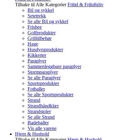
Tilbake til Alle Kategorier
Fritid & Friluftsliv
Bil og sykkel
Setetrekk
Se alle Bil og sykkel
Frisbee
Golfprodukter
Grilltilbehør
Hage
Husdyrsprodukter
Kikkerter
Paraplyer
Sammenleggbare paraplyer
Stormparaplyer
Se alle Paraplyer
Sportsprodukter
Fotballer
Se alle Sportsprodukter
Strand
Strandhåndklær
Strandstoler
Se alle Strand
Badeballer
Vis alle varene
Hjem & Hushold
Tilbake til Alle Kategorier
Hjem & Hushold