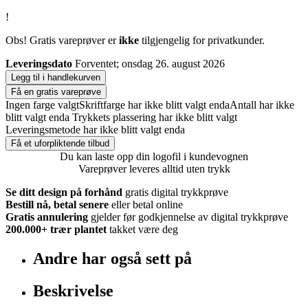
!
Obs! Gratis vareprøver er
ikke
tilgjengelig for privatkunder.
Leveringsdato
Forventet; onsdag 26. august 2026
Legg til i handlekurven
Få en gratis vareprøve
Ingen farge valgt
Skriftfarge har ikke blitt valgt enda
Antall har ikke
blitt valgt enda
Trykkets plassering har ikke blitt valgt
Leveringsmetode har ikke blitt valgt enda
Få et uforpliktende tilbud
Du kan laste opp din logofil i kundevognen
Vareprøver leveres alltid uten trykk
Se ditt design på forhånd
gratis digital trykkprøve
Bestill nå, betal senere
eller betal online
Gratis annulering
gjelder før godkjennelse av digital trykkprøve
200.000+
trær plantet
takket være deg
Andre har også sett på
Beskrivelse