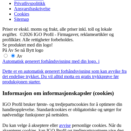
Privatlivspolitikk
Ansvarsfraskrivelse
Cookies
Sitemap
Priser er ekskl. moms og frakt, alle priser inkl. toll og lokale
avgifter. ©2026 IGO Profil - Firmagaver, reklameartikler og
profilklær. Alle rettigheter forbeholdes.
Se produktet med din logo!
På
Av
Se nå
Bytt logo
Av
Automatisk generert forhåndsvisning med din logo.
i
Dette er en automatisk generert forhåndsvisning som kan avvike fra
det endelige trykket. Du vil alltid motta en gratis trykkprøve før
produksjonen starter.
Informasjon om informasjonskapsler (cookies)
IGO Profil bruker første- og tredjepartscookies for å optimere din
handleopplevelse. Standardcookies er obligatoriske og sørger for
nødvendige funksjoner på nettsiden.
Du kan velge å akseptere eller
avvise
personlige cookies. Når du
aksepterer cookies, kan IGO Profil og tredjepartspartnere vise deg