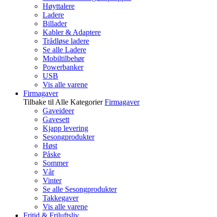
Høyttalere
Ladere
Billader
Kabler & Adaptere
Trådløse ladere
Se alle Ladere
Mobiltilbehør
Powerbanker
USB
Vis alle varene
Firmagaver
Tilbake til Alle Kategorier
Firmagaver
Gaveideer
Gavesett
Kjapp levering
Sesongprodukter
Høst
Påske
Sommer
Vår
Vinter
Se alle Sesongprodukter
Takkegaver
Vis alle varene
Fritid & Friluftsliv