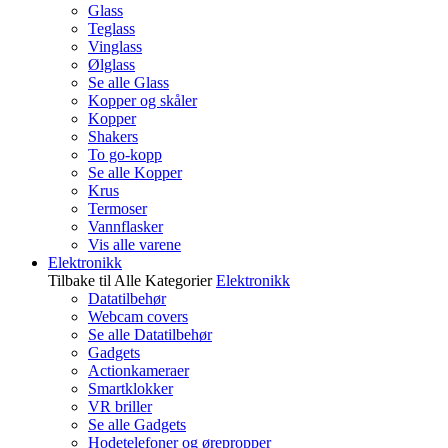
Glass
Teglass
Vinglass
Ølglass
Se alle Glass
Kopper og skåler
Kopper
Shakers
To go-kopp
Se alle Kopper
Krus
Termoser
Vannflasker
Vis alle varene
Elektronikk
Tilbake til Alle Kategorier
Elektronikk
Datatilbehør
Webcam covers
Se alle Datatilbehør
Gadgets
Actionkameraer
Smartklokker
VR briller
Se alle Gadgets
Hodetelefoner og ørepropper