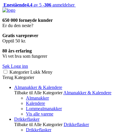
Enestående
4.4
av 5 -
306
anmeldelser
650 000 fornøyde kunder
Er du den neste?
Gratis vareprøver
Opptil 50 kr.
80 års erfaring
Vi vet hva som fungerer
Søk
Logg inn
Kategorier
Lukk
Meny
Terug
Kategorier
Almanakker & Kalendere
Tilbake til Alle Kategorier
Almanakker & Kalendere
Almanakker
Kalendere
Lommealmanakker
Vis alle varene
Drikkeflasker
Tilbake til Alle Kategorier
Drikkeflasker
Drikkeflasker