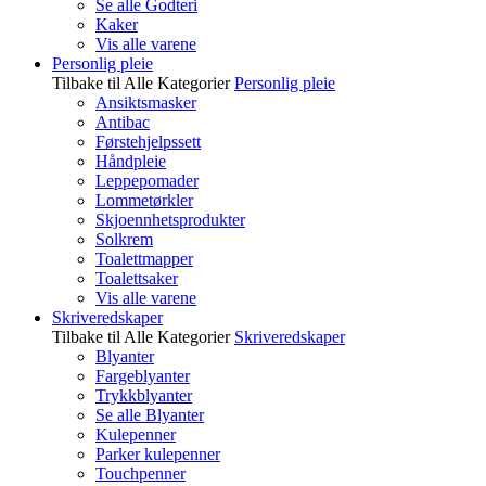
Se alle Godteri
Kaker
Vis alle varene
Personlig pleie
Tilbake til Alle Kategorier
Personlig pleie
Ansiktsmasker
Antibac
Førstehjelpssett
Håndpleie
Leppepomader
Lommetørkler
Skjoennhetsprodukter
Solkrem
Toalettmapper
Toalettsaker
Vis alle varene
Skriveredskaper
Tilbake til Alle Kategorier
Skriveredskaper
Blyanter
Fargeblyanter
Trykkblyanter
Se alle Blyanter
Kulepenner
Parker kulepenner
Touchpenner