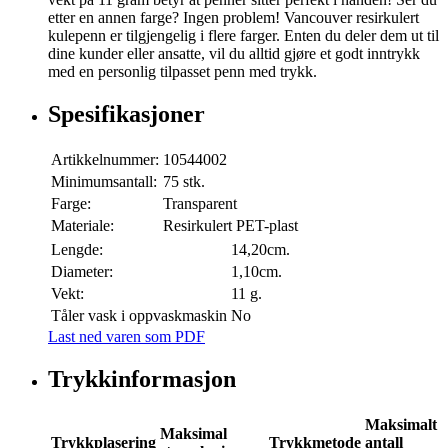
etter en annen farge? Ingen problem! Vancouver resirkulert
kulepenn er tilgjengelig i flere farger. Enten du deler dem ut til
dine kunder eller ansatte, vil du alltid gjøre et godt inntrykk
med en personlig tilpasset penn med trykk.
Spesifikasjoner
Artikkelnummer:
10544002
Minimumsantall:
75 stk.
Farge:
Transparent
Materiale:
Resirkulert PET-plast
Lengde:
14,20cm.
Diameter:
1,10cm.
Vekt:
11 g.
Tåler vask i oppvaskmaskin
No
Last ned varen som PDF
Trykkinformasjon
Maksimalt
Maksimal
Trykkplasering
Trykkmetode
antall