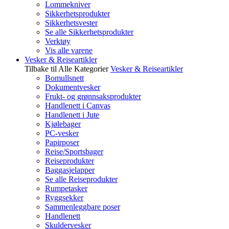
Lommekniver
Sikkerhetsprodukter
Sikkerhetsvester
Se alle Sikkerhetsprodukter
Verktøy
Vis alle varene
Vesker & Reiseartikler
Tilbake til Alle Kategorier
Vesker & Reiseartikler
Bomullsnett
Dokumentvesker
Frukt- og grønnsaksprodukter
Handlenett i Canvas
Handlenett i Jute
Kjølebager
PC-vesker
Papirposer
Reise/Sportsbager
Reiseprodukter
Baggasjelapper
Se alle Reiseprodukter
Rumpetasker
Ryggsekker
Sammenleggbare poser
Handlenett
Skuldervesker