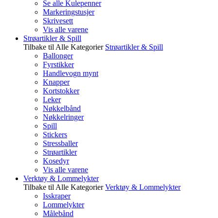
Se alle Kulepenner
Markeringstusjer
Skrivesett
Vis alle varene
Strøartikler & Spill
Tilbake til Alle Kategorier
Strøartikler & Spill
Ballonger
Fyrstikker
Handlevogn mynt
Knapper
Kortstokker
Leker
Nøkkelbånd
Nøkkelringer
Spill
Stickers
Stressballer
Strøartikler
Kosedyr
Vis alle varene
Verktøy & Lommelykter
Tilbake til Alle Kategorier
Verktøy & Lommelykter
Isskraper
Lommelykter
Målebånd