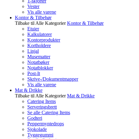
T-skjorter
Vester
Vis alle varene
Kontor & Tilbehør
Tilbake til Alle Kategorier
Kontor & Tilbehør
Etuier
Kalkulatorer
Kontorprodukter
Kortholdere
Linjal
Musematter
Notatbøker
Notatblokker
Post-It
Skrive-/Dokumentmapper
Vis alle varene
Mat & Drikke
Tilbake til Alle Kategorier
Mat & Drikke
Catering Items
Serveringsbrett
Se alle Catering Items
Godteri
Peppermyntedrops
Sjokolade
Tyggegummi