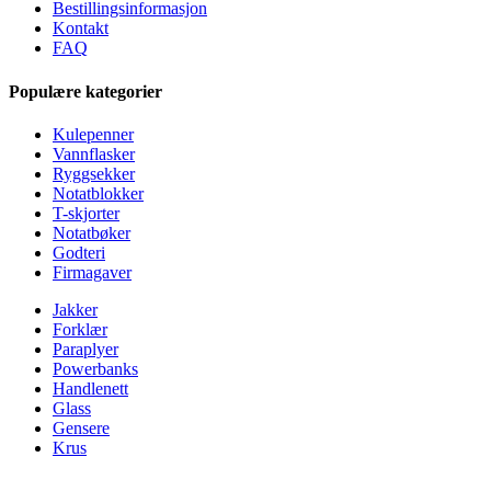
Bestillingsinformasjon
Kontakt
FAQ
Populære kategorier
Kulepenner
Vannflasker
Ryggsekker
Notatblokker
T-skjorter
Notatbøker
Godteri
Firmagaver
Jakker
Forklær
Paraplyer
Powerbanks
Handlenett
Glass
Gensere
Krus