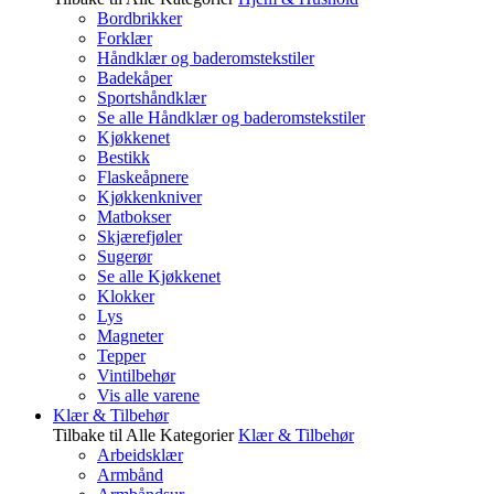
Bordbrikker
Forklær
Håndklær og baderomstekstiler
Badekåper
Sportshåndklær
Se alle Håndklær og baderomstekstiler
Kjøkkenet
Bestikk
Flaskeåpnere
Kjøkkenkniver
Matbokser
Skjærefjøler
Sugerør
Se alle Kjøkkenet
Klokker
Lys
Magneter
Tepper
Vintilbehør
Vis alle varene
Klær & Tilbehør
Tilbake til Alle Kategorier
Klær & Tilbehør
Arbeidsklær
Armbånd