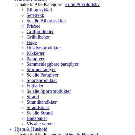
Tilbake til Alle Kategorier
Fritid & Friluftsliv
Bil og sykkel
Setetrekk
Se alle Bil og sykkel
Frisbee
Golfprodukter
Grilltilbehør
Hage
Husdyrsprodukter
Kikkerter
Paraplyer
Sammenleggbare paraplyer
Stormparaplyer
Se alle Paraplyer
Sportsprodukter
Fotballer
Se alle Sportsprodukter
Strand
Strandhåndklær
Strandstoler
Se alle Strand
Badeballer
Vis alle varene
Hjem & Hushold
Tilbake til Alle Kategorier
Hjem & Hushold