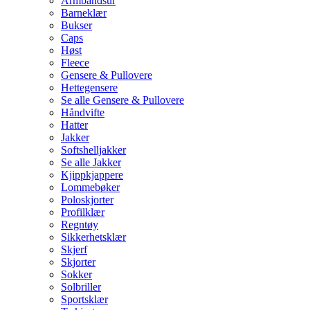
Armbåndsur
Barneklær
Bukser
Caps
Høst
Fleece
Gensere & Pullovere
Hettegensere
Se alle Gensere & Pullovere
Håndvifte
Hatter
Jakker
Softshelljakker
Se alle Jakker
Kjippkjappere
Lommebøker
Poloskjorter
Profilklær
Regntøy
Sikkerhetsklær
Skjerf
Skjorter
Sokker
Solbriller
Sportsklær