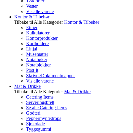
T-skjorter
Vester
Vis alle varene
Kontor & Tilbehør
Tilbake til Alle Kategorier
Kontor & Tilbehør
Etuier
Kalkulatorer
Kontorprodukter
Kortholdere
Linjal
Musematter
Notatbøker
Notatblokker
Post-It
Skrive-/Dokumentmapper
Vis alle varene
Mat & Drikke
Tilbake til Alle Kategorier
Mat & Drikke
Catering Items
Serveringsbrett
Se alle Catering Items
Godteri
Peppermyntedrops
Sjokolade
Tyggegummi