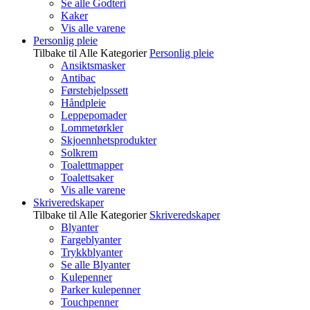
Se alle Godteri
Kaker
Vis alle varene
Personlig pleie
Tilbake til Alle Kategorier
Personlig pleie
Ansiktsmasker
Antibac
Førstehjelpssett
Håndpleie
Leppepomader
Lommetørkler
Skjoennhetsprodukter
Solkrem
Toalettmapper
Toalettsaker
Vis alle varene
Skriveredskaper
Tilbake til Alle Kategorier
Skriveredskaper
Blyanter
Fargeblyanter
Trykkblyanter
Se alle Blyanter
Kulepenner
Parker kulepenner
Touchpenner