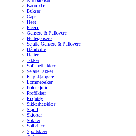
Armbåndsur
Barneklær
Bukser
Caps
Høst
Fleece
Gensere & Pullovere
Hettegensere
Se alle Gensere & Pullovere
Håndvifte
Hatter
Jakker
Softshelljakker
Se alle Jakker
Kjippkjappere
Lommebøker
Poloskjorter
Profilklær
Regntøy
Sikkerhetsklær
Skjerf
Skjorter
Sokker
Solbriller
Sportsklær