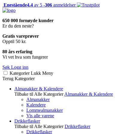
Enestående
4.4
av 5 -
306
anmeldelser
650 000 fornøyde kunder
Er du den neste?
Gratis vareprøver
Opptil 50 kr.
80 års erfaring
Vi vet hva som fungerer
Søk
Logg inn
Kategorier
Lukk
Meny
Terug
Kategorier
Almanakker & Kalendere
Tilbake til Alle Kategorier
Almanakker & Kalendere
Almanakker
Kalendere
Lommealmanakker
Vis alle varene
Drikkeflasker
Tilbake til Alle Kategorier
Drikkeflasker
Drikkeflasker