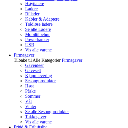
Høyttalere
Ladere
Billader
Kabler & Adaptere
Trådløse ladere
Se alle Ladere
Mobiltilbehør
Powerbanker
USB
Vis alle varene
Firmagaver
Tilbake til Alle Kategorier
Firmagaver
Gaveideer
Gavesett
Kjapp levering
Sesongprodukter
Høst
Påske
Sommer
Vår
Vinter
Se alle Sesongprodukter
Takkegaver
Vis alle varene
Fritid & Friluftsliv