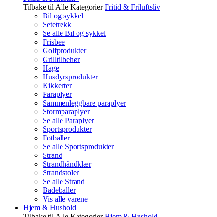
Tilbake til Alle Kategorier
Fritid & Friluftsliv
Bil og sykkel
Setetrekk
Se alle Bil og sykkel
Frisbee
Golfprodukter
Grilltilbehør
Hage
Husdyrsprodukter
Kikkerter
Paraplyer
Sammenleggbare paraplyer
Stormparaplyer
Se alle Paraplyer
Sportsprodukter
Fotballer
Se alle Sportsprodukter
Strand
Strandhåndklær
Strandstoler
Se alle Strand
Badeballer
Vis alle varene
Hjem & Hushold
Tilbake til Alle Kategorier
Hjem & Hushold