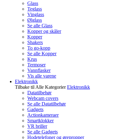
Glass
Teglass
Vinglass
Ølglass
Se alle Glass
Kopper og skåler
Kopper
Shakers
To go-kopp
Se alle Kopper
Krus
Termoser
Vannflasker
Vis alle varene
Elektronikk
Tilbake til Alle Kategorier
Elektronikk
Datatilbehør
Webcam covers
Se alle Datatilbehør
Gadgets
Actionkameraer
Smartklokker
VR briller
Se alle Gadgets
Hodetelefoner og ørepropper