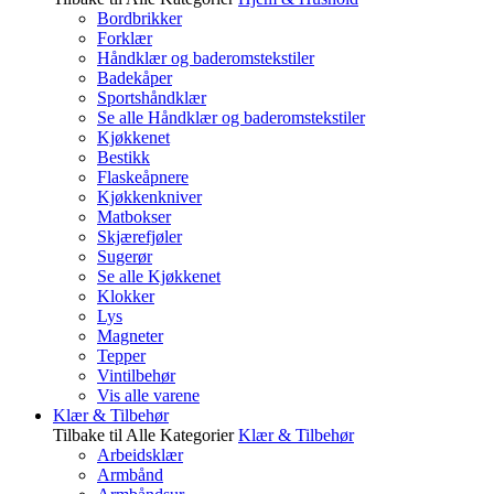
Bordbrikker
Forklær
Håndklær og baderomstekstiler
Badekåper
Sportshåndklær
Se alle Håndklær og baderomstekstiler
Kjøkkenet
Bestikk
Flaskeåpnere
Kjøkkenkniver
Matbokser
Skjærefjøler
Sugerør
Se alle Kjøkkenet
Klokker
Lys
Magneter
Tepper
Vintilbehør
Vis alle varene
Klær & Tilbehør
Tilbake til Alle Kategorier
Klær & Tilbehør
Arbeidsklær
Armbånd