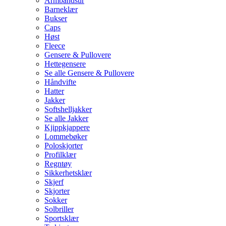
Armbåndsur
Barneklær
Bukser
Caps
Høst
Fleece
Gensere & Pullovere
Hettegensere
Se alle Gensere & Pullovere
Håndvifte
Hatter
Jakker
Softshelljakker
Se alle Jakker
Kjippkjappere
Lommebøker
Poloskjorter
Profilklær
Regntøy
Sikkerhetsklær
Skjerf
Skjorter
Sokker
Solbriller
Sportsklær