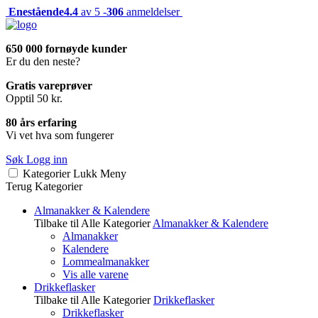
Enestående
4.4
av 5 -
306
anmeldelser
650 000 fornøyde kunder
Er du den neste?
Gratis vareprøver
Opptil 50 kr.
80 års erfaring
Vi vet hva som fungerer
Søk
Logg inn
Kategorier
Lukk
Meny
Terug
Kategorier
Almanakker & Kalendere
Tilbake til Alle Kategorier
Almanakker & Kalendere
Almanakker
Kalendere
Lommealmanakker
Vis alle varene
Drikkeflasker
Tilbake til Alle Kategorier
Drikkeflasker
Drikkeflasker