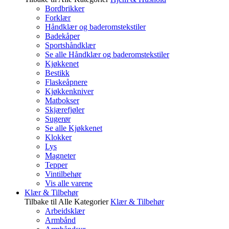
Bordbrikker
Forklær
Håndklær og baderomstekstiler
Badekåper
Sportshåndklær
Se alle Håndklær og baderomstekstiler
Kjøkkenet
Bestikk
Flaskeåpnere
Kjøkkenkniver
Matbokser
Skjærefjøler
Sugerør
Se alle Kjøkkenet
Klokker
Lys
Magneter
Tepper
Vintilbehør
Vis alle varene
Klær & Tilbehør
Tilbake til Alle Kategorier
Klær & Tilbehør
Arbeidsklær
Armbånd