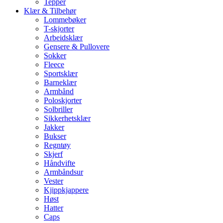
Tepper
Klær & Tilbehør
Lommebøker
T-skjorter
Arbeidsklær
Gensere & Pullovere
Sokker
Fleece
Sportsklær
Barneklær
Armbånd
Poloskjorter
Solbriller
Sikkerhetsklær
Jakker
Bukser
Regntøy
Skjerf
Håndvifte
Armbåndsur
Vester
Kjippkjappere
Høst
Hatter
Caps