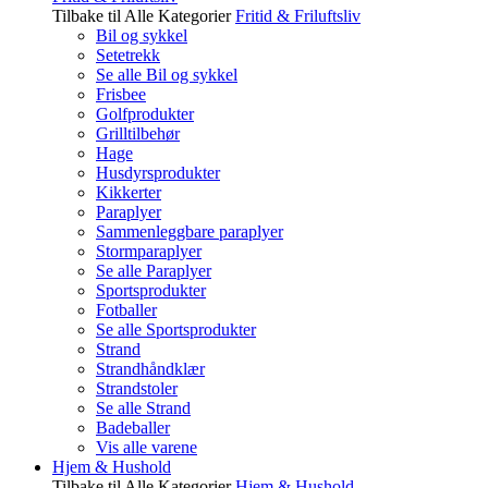
Tilbake til Alle Kategorier
Fritid & Friluftsliv
Bil og sykkel
Setetrekk
Se alle Bil og sykkel
Frisbee
Golfprodukter
Grilltilbehør
Hage
Husdyrsprodukter
Kikkerter
Paraplyer
Sammenleggbare paraplyer
Stormparaplyer
Se alle Paraplyer
Sportsprodukter
Fotballer
Se alle Sportsprodukter
Strand
Strandhåndklær
Strandstoler
Se alle Strand
Badeballer
Vis alle varene
Hjem & Hushold
Tilbake til Alle Kategorier
Hjem & Hushold