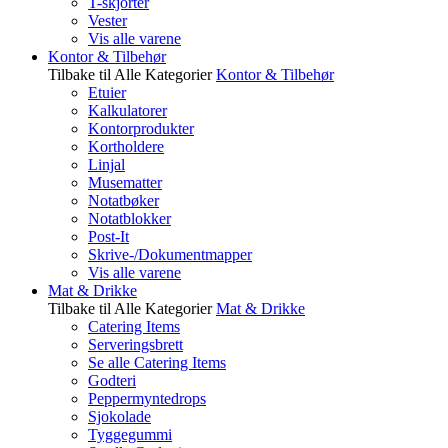
T-skjorter
Vester
Vis alle varene
Kontor & Tilbehør
Tilbake til Alle Kategorier
Kontor & Tilbehør
Etuier
Kalkulatorer
Kontorprodukter
Kortholdere
Linjal
Musematter
Notatbøker
Notatblokker
Post-It
Skrive-/Dokumentmapper
Vis alle varene
Mat & Drikke
Tilbake til Alle Kategorier
Mat & Drikke
Catering Items
Serveringsbrett
Se alle Catering Items
Godteri
Peppermyntedrops
Sjokolade
Tyggegummi