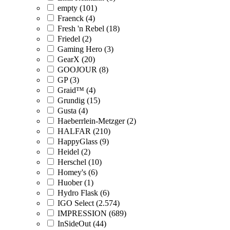
empty (101)
Fraenck (4)
Fresh 'n Rebel (18)
Friedel (2)
Gaming Hero (3)
GearX (20)
GOOJOUR (8)
GP (3)
Graid™ (4)
Grundig (15)
Gusta (4)
Haeberrlein-Metzger (2)
HALFAR (210)
HappyGlass (9)
Heidel (2)
Herschel (10)
Homey's (6)
Huober (1)
Hydro Flask (6)
IGO Select (2.574)
IMPRESSION (689)
InSideOut (44)