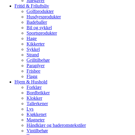
Julegaver
Fritid & Friluftsliv
Golfprodukter
Husdyrsprodukter
Badeballer
Bil og sykkel
Sportsprodukter
Hage
Kikkerter
Sykkel
Strand
Grilltilbehør
Paraplyer
Frisbee
Flagg
Hjem & Hushold
Forklær
Bordbrikker
Klokker
Tallerkener
Lys
Kjøkkenet
Magneter
Håndklær og baderomstekstiler
Vintilbehør