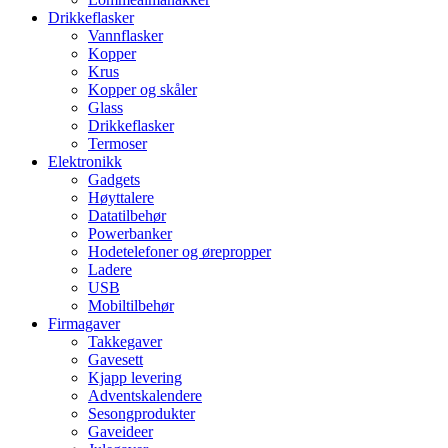
Drikkeflasker
Vannflasker
Kopper
Krus
Kopper og skåler
Glass
Drikkeflasker
Termoser
Elektronikk
Gadgets
Høyttalere
Datatilbehør
Powerbanker
Hodetelefoner og ørepropper
Ladere
USB
Mobiltilbehør
Firmagaver
Takkegaver
Gavesett
Kjapp levering
Adventskalendere
Sesongprodukter
Gaveideer