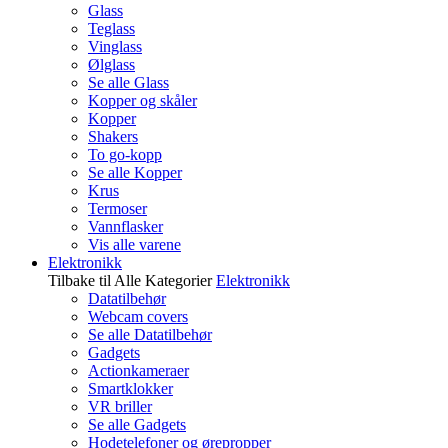
Glass
Teglass
Vinglass
Ølglass
Se alle Glass
Kopper og skåler
Kopper
Shakers
To go-kopp
Se alle Kopper
Krus
Termoser
Vannflasker
Vis alle varene
Elektronikk
Tilbake til Alle Kategorier
Elektronikk
Datatilbehør
Webcam covers
Se alle Datatilbehør
Gadgets
Actionkameraer
Smartklokker
VR briller
Se alle Gadgets
Hodetelefoner og ørepropper