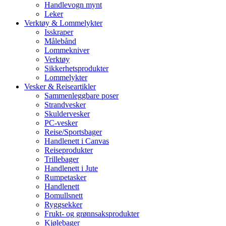
Handlevogn mynt
Leker
Verktøy & Lommelykter
Isskraper
Målebånd
Lommekniver
Verktøy
Sikkerhetsprodukter
Lommelykter
Vesker & Reiseartikler
Sammenleggbare poser
Strandvesker
Skuldervesker
PC-vesker
Reise/Sportsbager
Handlenett i Canvas
Reiseprodukter
Trillebager
Handlenett i Jute
Rumpetasker
Handlenett
Bomullsnett
Ryggsekker
Frukt- og grønnsaksprodukter
Kjølebager