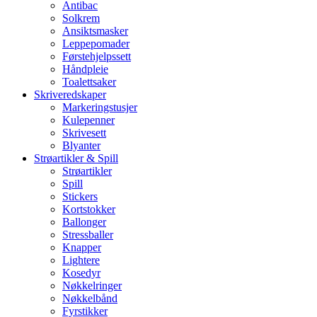
Antibac
Solkrem
Ansiktsmasker
Leppepomader
Førstehjelpssett
Håndpleie
Toalettsaker
Skriveredskaper
Markeringstusjer
Kulepenner
Skrivesett
Blyanter
Strøartikler & Spill
Strøartikler
Spill
Stickers
Kortstokker
Ballonger
Stressballer
Knapper
Lightere
Kosedyr
Nøkkelringer
Nøkkelbånd
Fyrstikker