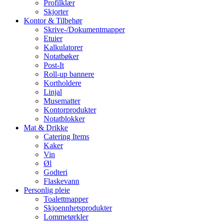
Profilklær
Skjorter
Kontor & Tilbehør
Skrive-/Dokumentmapper
Etuier
Kalkulatorer
Notatbøker
Post-It
Roll-up bannere
Kortholdere
Linjal
Musematter
Kontorprodukter
Notatblokker
Mat & Drikke
Catering Items
Kaker
Vin
Øl
Godteri
Flaskevann
Personlig pleie
Toalettmapper
Skjoennhetsprodukter
Lommetørkler