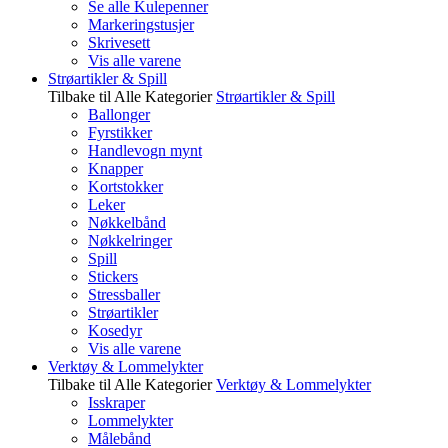
Se alle Kulepenner
Markeringstusjer
Skrivesett
Vis alle varene
Strøartikler & Spill
Tilbake til Alle Kategorier
Strøartikler & Spill
Ballonger
Fyrstikker
Handlevogn mynt
Knapper
Kortstokker
Leker
Nøkkelbånd
Nøkkelringer
Spill
Stickers
Stressballer
Strøartikler
Kosedyr
Vis alle varene
Verktøy & Lommelykter
Tilbake til Alle Kategorier
Verktøy & Lommelykter
Isskraper
Lommelykter
Målebånd