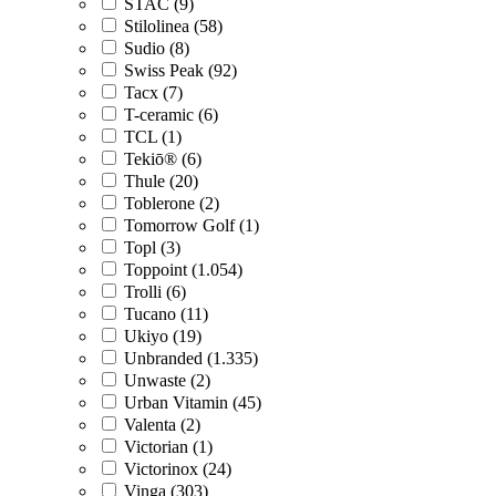
STAC (9)
Stilolinea (58)
Sudio (8)
Swiss Peak (92)
Tacx (7)
T-ceramic (6)
TCL (1)
Tekiō® (6)
Thule (20)
Toblerone (2)
Tomorrow Golf (1)
Topl (3)
Toppoint (1.054)
Trolli (6)
Tucano (11)
Ukiyo (19)
Unbranded (1.335)
Unwaste (2)
Urban Vitamin (45)
Valenta (2)
Victorian (1)
Victorinox (24)
Vinga (303)