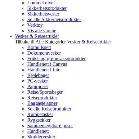
Lommekniver
Sikkerhetsprodukter
Sikkerhetsvester
Se alle Sikkerhetsprodukter
Verktøy
Vis alle varene
Vesker & Reiseartikler
Tilbake til Alle Kategorier
Vesker & Reiseartikler
Bomullsnett
Dokumentvesker
Frukt- og grønnsaksprodukter
Handlenett i Canvas
Handlenett i Jute
Kjølebager
PC-vesker
Papirposer
Reise/Sportsbager
Reiseprodukter
Baggasjelapper
Se alle Reiseprodukter
Rumpetasker
Ryggsekker
Sammenleggbare poser
Handlenett
Skuldervesker