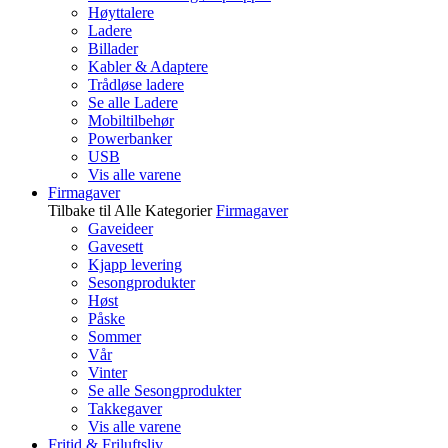
Høyttalere
Ladere
Billader
Kabler & Adaptere
Trådløse ladere
Se alle Ladere
Mobiltilbehør
Powerbanker
USB
Vis alle varene
Firmagaver
Tilbake til Alle Kategorier
Firmagaver
Gaveideer
Gavesett
Kjapp levering
Sesongprodukter
Høst
Påske
Sommer
Vår
Vinter
Se alle Sesongprodukter
Takkegaver
Vis alle varene
Fritid & Friluftsliv