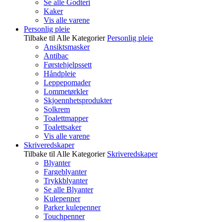
Se alle Godteri
Kaker
Vis alle varene
Personlig pleie
Tilbake til Alle Kategorier
Personlig pleie
Ansiktsmasker
Antibac
Førstehjelpssett
Håndpleie
Leppepomader
Lommetørkler
Skjoennhetsprodukter
Solkrem
Toalettmapper
Toalettsaker
Vis alle varene
Skriveredskaper
Tilbake til Alle Kategorier
Skriveredskaper
Blyanter
Fargeblyanter
Trykkblyanter
Se alle Blyanter
Kulepenner
Parker kulepenner
Touchpenner