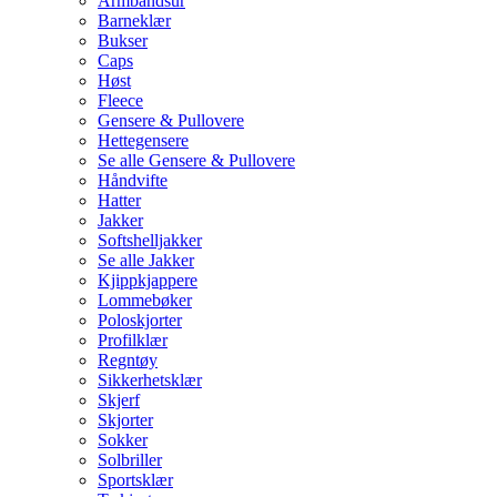
Armbåndsur
Barneklær
Bukser
Caps
Høst
Fleece
Gensere & Pullovere
Hettegensere
Se alle Gensere & Pullovere
Håndvifte
Hatter
Jakker
Softshelljakker
Se alle Jakker
Kjippkjappere
Lommebøker
Poloskjorter
Profilklær
Regntøy
Sikkerhetsklær
Skjerf
Skjorter
Sokker
Solbriller
Sportsklær