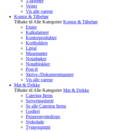
T-skjorter
Vester
Vis alle varene
Kontor & Tilbehør
Tilbake til Alle Kategorier
Kontor & Tilbehør
Etuier
Kalkulatorer
Kontorprodukter
Kortholdere
Linjal
Musematter
Notatbøker
Notatblokker
Post-It
Skrive-/Dokumentmapper
Vis alle varene
Mat & Drikke
Tilbake til Alle Kategorier
Mat & Drikke
Catering Items
Serveringsbrett
Se alle Catering Items
Godteri
Peppermyntedrops
Sjokolade
Tyggegummi