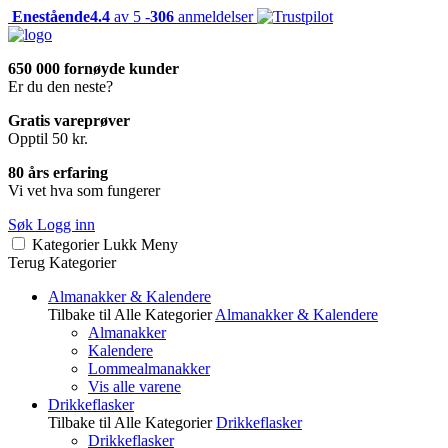
Enestående
4.4
av 5 -
306
anmeldelser
650 000 fornøyde kunder
Er du den neste?
Gratis vareprøver
Opptil 50 kr.
80 års erfaring
Vi vet hva som fungerer
Søk
Logg inn
Kategorier
Lukk
Meny
Terug
Kategorier
Almanakker & Kalendere
Tilbake til Alle Kategorier
Almanakker & Kalendere
Almanakker
Kalendere
Lommealmanakker
Vis alle varene
Drikkeflasker
Tilbake til Alle Kategorier
Drikkeflasker
Drikkeflasker