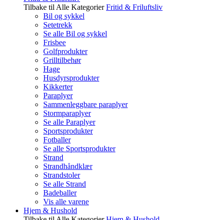
Tilbake til Alle Kategorier
Fritid & Friluftsliv
Bil og sykkel
Setetrekk
Se alle Bil og sykkel
Frisbee
Golfprodukter
Grilltilbehør
Hage
Husdyrsprodukter
Kikkerter
Paraplyer
Sammenleggbare paraplyer
Stormparaplyer
Se alle Paraplyer
Sportsprodukter
Fotballer
Se alle Sportsprodukter
Strand
Strandhåndklær
Strandstoler
Se alle Strand
Badeballer
Vis alle varene
Hjem & Hushold
Tilbake til Alle Kategorier
Hjem & Hushold