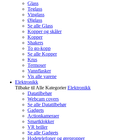
Glass
Teglass
Vinglass
Ølglass
Se alle Glass
Kopper og skåler
Kopper
Shakers
To go-kopp
Se alle Kopper
Krus
Termoser
Vannflasker
Vis alle varene
Elektronikk
Tilbake til Alle Kategorier
Elektronikk
Datatilbehør
Webcam covers
Se alle Datatilbehør
Gadgets
Actionkameraer
Smartklokker
VR briller
Se alle Gadgets
Hodetelefoner og ørepropper