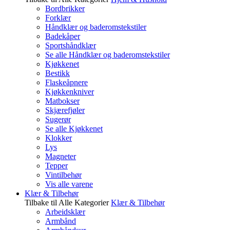
Bordbrikker
Forklær
Håndklær og baderomstekstiler
Badekåper
Sportshåndklær
Se alle Håndklær og baderomstekstiler
Kjøkkenet
Bestikk
Flaskeåpnere
Kjøkkenkniver
Matbokser
Skjærefjøler
Sugerør
Se alle Kjøkkenet
Klokker
Lys
Magneter
Tepper
Vintilbehør
Vis alle varene
Klær & Tilbehør
Tilbake til Alle Kategorier
Klær & Tilbehør
Arbeidsklær
Armbånd