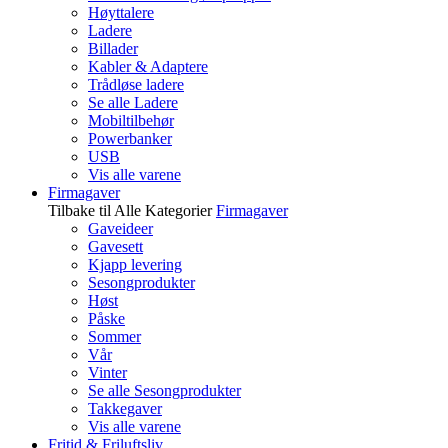
Høyttalere
Ladere
Billader
Kabler & Adaptere
Trådløse ladere
Se alle Ladere
Mobiltilbehør
Powerbanker
USB
Vis alle varene
Firmagaver
Tilbake til Alle Kategorier
Firmagaver
Gaveideer
Gavesett
Kjapp levering
Sesongprodukter
Høst
Påske
Sommer
Vår
Vinter
Se alle Sesongprodukter
Takkegaver
Vis alle varene
Fritid & Friluftsliv