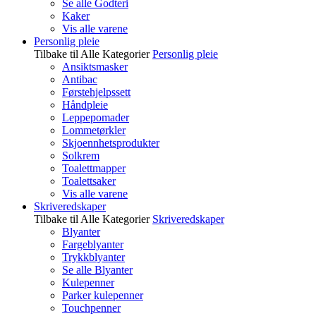
Se alle Godteri
Kaker
Vis alle varene
Personlig pleie
Tilbake til Alle Kategorier
Personlig pleie
Ansiktsmasker
Antibac
Førstehjelpssett
Håndpleie
Leppepomader
Lommetørkler
Skjoennhetsprodukter
Solkrem
Toalettmapper
Toalettsaker
Vis alle varene
Skriveredskaper
Tilbake til Alle Kategorier
Skriveredskaper
Blyanter
Fargeblyanter
Trykkblyanter
Se alle Blyanter
Kulepenner
Parker kulepenner
Touchpenner