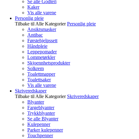
Se alle Godteri
Kaker
Vis alle varene
Personlig pleie
Tilbake til Alle Kategorier
Personlig pleie
Ansiktsmasker
Antibac
Førstehjelpssett
Håndpleie
Leppepomader
Lommetørkler
Skjoennhetsprodukter
Solkrem
Toalettmapper
Toalettsaker
Vis alle varene
Skriveredskaper
Tilbake til Alle Kategorier
Skriveredskaper
Blyanter
Fargeblyanter
Trykkblyanter
Se alle Blyanter
Kulepenner
Parker kulepenner
Touchpenner