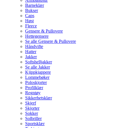
Armbåndsur
Barneklær
Bukser
Caps
Høst
Fleece
Gensere & Pullovere
Hettegensere
Se alle Gensere & Pullovere
Håndvifte
Hatter
Jakker
Softshelljakker
Se alle Jakker
Kjippkjappere
Lommebøker
Poloskjorter
Profilklær
Regntøy
Sikkerhetsklær
Skjerf
Skjorter
Sokker
Solbriller
Sportsklær