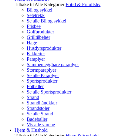
Tilbake til Alle Kategorier
Fritid & Friluftsliv
Bil og sykkel
Setetrekk
Se alle Bil og sykkel
Frisbee
Golfprodukter
Grilltilbehør
Hage
Husdyrsprodukter
Kikkerter
Paraplyer
Sammenleggbare paraplyer
Stormparaplyer
Se alle Paraplyer
Sportsprodukter
Fotballer
Se alle Sportsprodukter
Strand
Strandhåndklær
Strandstoler
Se alle Strand
Badeballer
Vis alle varene
Hjem & Hushold
Tilbake til Alle Kategorier
Hjem & Hushold