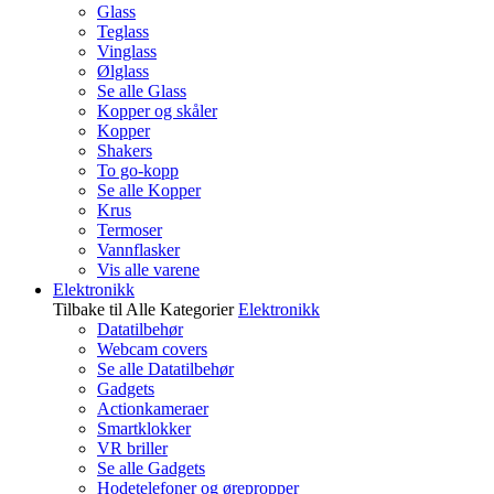
Glass
Teglass
Vinglass
Ølglass
Se alle Glass
Kopper og skåler
Kopper
Shakers
To go-kopp
Se alle Kopper
Krus
Termoser
Vannflasker
Vis alle varene
Elektronikk
Tilbake til Alle Kategorier
Elektronikk
Datatilbehør
Webcam covers
Se alle Datatilbehør
Gadgets
Actionkameraer
Smartklokker
VR briller
Se alle Gadgets
Hodetelefoner og ørepropper