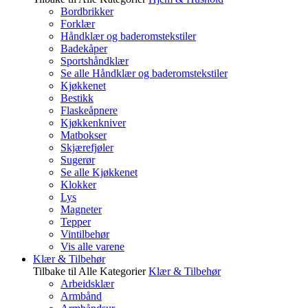
Bordbrikker
Forklær
Håndklær og baderomstekstiler
Badekåper
Sportshåndklær
Se alle Håndklær og baderomstekstiler
Kjøkkenet
Bestikk
Flaskeåpnere
Kjøkkenkniver
Matbokser
Skjærefjøler
Sugerør
Se alle Kjøkkenet
Klokker
Lys
Magneter
Tepper
Vintilbehør
Vis alle varene
Klær & Tilbehør
Tilbake til Alle Kategorier
Klær & Tilbehør
Arbeidsklær
Armbånd