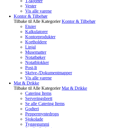
T-skjorter
Vester
Vis alle varene
Kontor & Tilbehør
Tilbake til Alle Kategorier
Kontor & Tilbehør
Etuier
Kalkulatorer
Kontorprodukter
Kortholdere
Linjal
Musematter
Notatbøker
Notatblokker
Post-It
Skrive-/Dokumentmapper
Vis alle varene
Mat & Drikke
Tilbake til Alle Kategorier
Mat & Drikke
Catering Items
Serveringsbrett
Se alle Catering Items
Godteri
Peppermyntedrops
Sjokolade
Tyggegummi