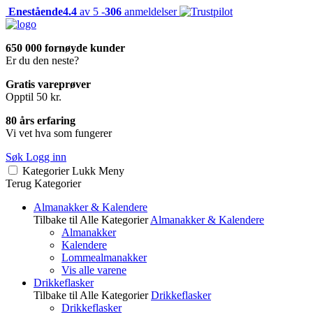
Enestående
4.4
av 5 -
306
anmeldelser
650 000 fornøyde kunder
Er du den neste?
Gratis vareprøver
Opptil 50 kr.
80 års erfaring
Vi vet hva som fungerer
Søk
Logg inn
Kategorier
Lukk
Meny
Terug
Kategorier
Almanakker & Kalendere
Tilbake til Alle Kategorier
Almanakker & Kalendere
Almanakker
Kalendere
Lommealmanakker
Vis alle varene
Drikkeflasker
Tilbake til Alle Kategorier
Drikkeflasker
Drikkeflasker