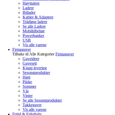
Høyttalere
Ladere
Billader
Kabler & Adaptere
Trådløse ladere
Se alle Ladere
Mobiltilbehør
Powerbanker
USB
Vis alle varene
Firmagaver
Tilbake til Alle Kategorier
Firmagaver
Gaveideer
Gavesett
Kjapp levering
Sesongprodukter
Høst
Påske
Sommer
Vår
Vinter
Se alle Sesongprodukter
Takkegaver
Vis alle varene
Fritid & Friluftsliv