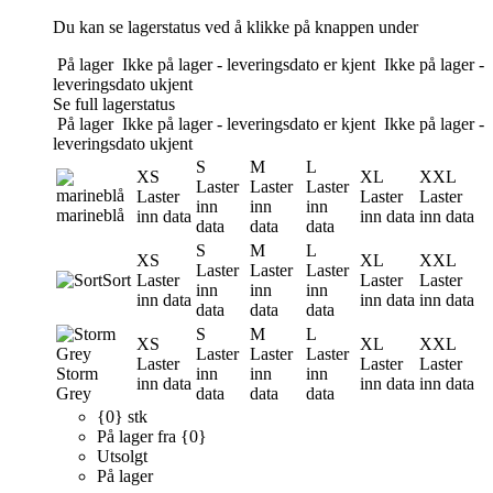
Du kan se lagerstatus ved å klikke på knappen under
På lager
Ikke på lager - leveringsdato er kjent
Ikke på lager -
leveringsdato ukjent
Se full lagerstatus
På lager
Ikke på lager - leveringsdato er kjent
Ikke på lager -
leveringsdato ukjent
S
M
L
XS
XL
XXL
Laster
Laster
Laster
Laster
Laster
Laster
inn
inn
inn
marineblå
inn data
inn data
inn data
data
data
data
S
M
L
XS
XL
XXL
Laster
Laster
Laster
Sort
Laster
Laster
Laster
inn
inn
inn
inn data
inn data
inn data
data
data
data
S
M
L
XS
XL
XXL
Laster
Laster
Laster
Laster
Laster
Laster
Storm
inn
inn
inn
inn data
inn data
inn data
Grey
data
data
data
{0} stk
På lager fra {0}
Utsolgt
På lager