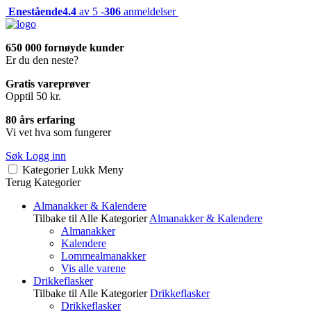
Enestående
4.4
av 5 -
306
anmeldelser
650 000 fornøyde kunder
Er du den neste?
Gratis vareprøver
Opptil 50 kr.
80 års erfaring
Vi vet hva som fungerer
Søk
Logg inn
Kategorier
Lukk
Meny
Terug
Kategorier
Almanakker & Kalendere
Tilbake til Alle Kategorier
Almanakker & Kalendere
Almanakker
Kalendere
Lommealmanakker
Vis alle varene
Drikkeflasker
Tilbake til Alle Kategorier
Drikkeflasker
Drikkeflasker