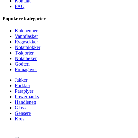
Kontakt
FAQ
Populære kategorier
Kulepenner
Vannflasker
Ryggsekker
Notatblokker
T-skjorter
Notatbøker
Godteri
Firmagaver
Jakker
Forklær
Paraplyer
Powerbanks
Handlenett
Glass
Gensere
Krus