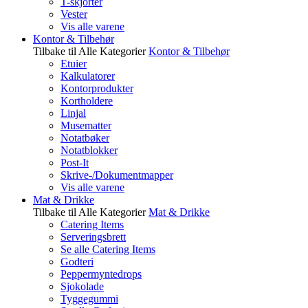
T-skjorter
Vester
Vis alle varene
Kontor & Tilbehør
Tilbake til Alle Kategorier
Kontor & Tilbehør
Etuier
Kalkulatorer
Kontorprodukter
Kortholdere
Linjal
Musematter
Notatbøker
Notatblokker
Post-It
Skrive-/Dokumentmapper
Vis alle varene
Mat & Drikke
Tilbake til Alle Kategorier
Mat & Drikke
Catering Items
Serveringsbrett
Se alle Catering Items
Godteri
Peppermyntedrops
Sjokolade
Tyggegummi