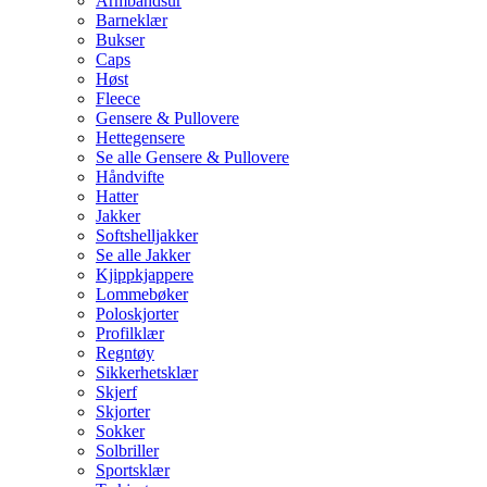
Armbåndsur
Barneklær
Bukser
Caps
Høst
Fleece
Gensere & Pullovere
Hettegensere
Se alle Gensere & Pullovere
Håndvifte
Hatter
Jakker
Softshelljakker
Se alle Jakker
Kjippkjappere
Lommebøker
Poloskjorter
Profilklær
Regntøy
Sikkerhetsklær
Skjerf
Skjorter
Sokker
Solbriller
Sportsklær