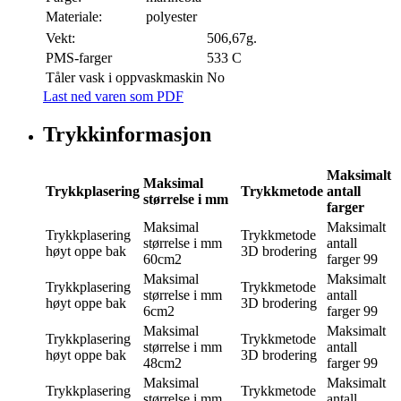
Materiale:
polyester
Vekt:
506,67g.
PMS-farger
533 C
Tåler vask i oppvaskmaskin
No
Last ned varen som PDF
Trykkinformasjon
Maksimalt
Maksimal
Trykkplasering
Trykkmetode
antall
størrelse i mm
farger
Maksimal
Maksimalt
Trykkplasering
Trykkmetode
størrelse i mm
antall
høyt oppe bak
3D brodering
60cm2
farger
99
Maksimal
Maksimalt
Trykkplasering
Trykkmetode
størrelse i mm
antall
høyt oppe bak
3D brodering
6cm2
farger
99
Maksimal
Maksimalt
Trykkplasering
Trykkmetode
størrelse i mm
antall
høyt oppe bak
3D brodering
48cm2
farger
99
Maksimal
Maksimalt
Trykkplasering
Trykkmetode
størrelse i mm
antall