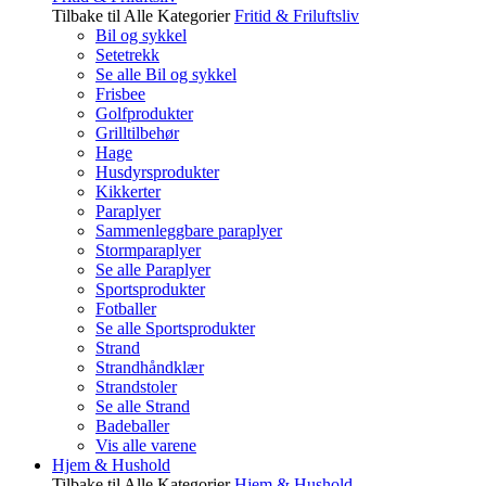
Tilbake til Alle Kategorier
Fritid & Friluftsliv
Bil og sykkel
Setetrekk
Se alle Bil og sykkel
Frisbee
Golfprodukter
Grilltilbehør
Hage
Husdyrsprodukter
Kikkerter
Paraplyer
Sammenleggbare paraplyer
Stormparaplyer
Se alle Paraplyer
Sportsprodukter
Fotballer
Se alle Sportsprodukter
Strand
Strandhåndklær
Strandstoler
Se alle Strand
Badeballer
Vis alle varene
Hjem & Hushold
Tilbake til Alle Kategorier
Hjem & Hushold