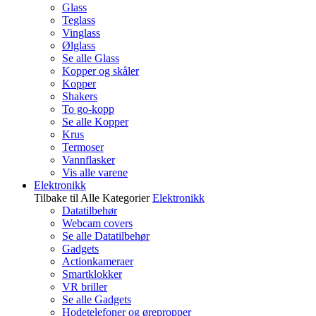
Glass
Teglass
Vinglass
Ølglass
Se alle Glass
Kopper og skåler
Kopper
Shakers
To go-kopp
Se alle Kopper
Krus
Termoser
Vannflasker
Vis alle varene
Elektronikk
Tilbake til Alle Kategorier
Elektronikk
Datatilbehør
Webcam covers
Se alle Datatilbehør
Gadgets
Actionkameraer
Smartklokker
VR briller
Se alle Gadgets
Hodetelefoner og ørepropper