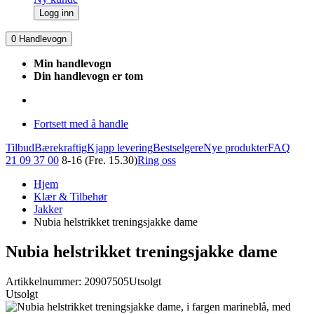
Logg inn
0
Handlevogn
Min handlevogn
Din handlevogn er tom
Fortsett med å handle
Tilbud
Bærekraftig
Kjapp levering
Bestselgere
Nye produkter
FAQ
21 09 37 00
8-16 (Fre. 15.30)
Ring oss
Hjem
Klær & Tilbehør
Jakker
Nubia helstrikket treningsjakke dame
Nubia helstrikket treningsjakke dame
Artikkelnummer: 20907505
Utsolgt
Utsolgt