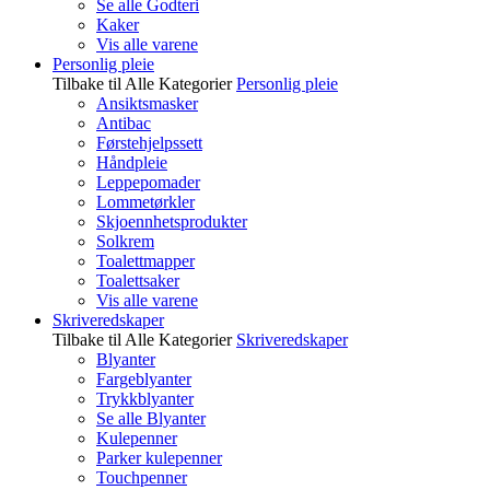
Se alle Godteri
Kaker
Vis alle varene
Personlig pleie
Tilbake til Alle Kategorier
Personlig pleie
Ansiktsmasker
Antibac
Førstehjelpssett
Håndpleie
Leppepomader
Lommetørkler
Skjoennhetsprodukter
Solkrem
Toalettmapper
Toalettsaker
Vis alle varene
Skriveredskaper
Tilbake til Alle Kategorier
Skriveredskaper
Blyanter
Fargeblyanter
Trykkblyanter
Se alle Blyanter
Kulepenner
Parker kulepenner
Touchpenner