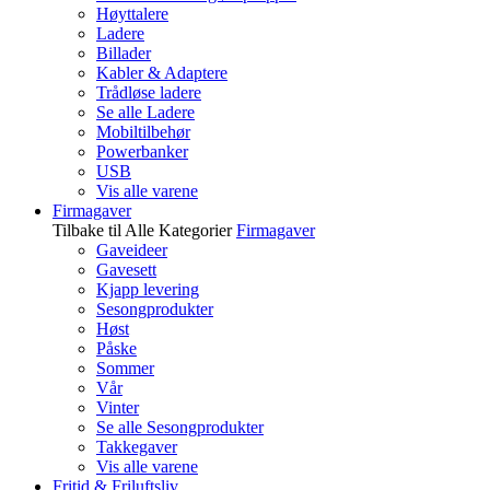
Høyttalere
Ladere
Billader
Kabler & Adaptere
Trådløse ladere
Se alle Ladere
Mobiltilbehør
Powerbanker
USB
Vis alle varene
Firmagaver
Tilbake til Alle Kategorier
Firmagaver
Gaveideer
Gavesett
Kjapp levering
Sesongprodukter
Høst
Påske
Sommer
Vår
Vinter
Se alle Sesongprodukter
Takkegaver
Vis alle varene
Fritid & Friluftsliv