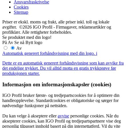
Ansvarsfraskrivelse
Cookies
Sitemap
Priser er ekskl. moms og frakt, alle priser inkl. toll og lokale
avgifter. ©2026 IGO Profil - Firmagaver, reklameartikler og
profilklær. Alle rettigheter forbeholdes.
Se produktet med din logo!
På
Av
Se nå
Bytt logo
Av
Automatisk generert forhåndsvisning med din logo.
i
Dette er en automatisk generert forhåndsvisning som kan avvike fra
det endelige trykket. Du vil alltid motta en gratis trykkprøve før
produksjonen starter.
Informasjon om informasjonskapsler (cookies)
IGO Profil bruker første- og tredjepartscookies for å optimere din
handleopplevelse. Standardcookies er obligatoriske og sørger for
nødvendige funksjoner på nettsiden.
Du kan velge å akseptere eller
avvise
personlige cookies. Når du
aksepterer cookies, kan IGO Profil og tredjepartspartnere vise deg
personlig tilpasset innhold basert på din internettatferd. Vil du vite