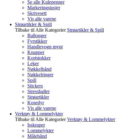
Se alle Kulepenner
Markeringstusjer
Skrivesett
Vis alle varene
Strøartikler & Spill
Tilbake til Alle Kategorier
Strøartikler & Spill
Ballonger
Fyrstikker
Handlevogn mynt
Knapper
Kortstokker
Leker
Nøkkelbånd
Nøkkelringer
Spill
Stickers
Stressballer
Strøartikler
Kosedyr
Vis alle varene
Verktøy & Lommelykter
Tilbake til Alle Kategorier
Verktøy & Lommelykter
Isskraper
Lommelykter
Målebånd