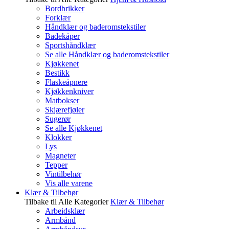
Bordbrikker
Forklær
Håndklær og baderomstekstiler
Badekåper
Sportshåndklær
Se alle Håndklær og baderomstekstiler
Kjøkkenet
Bestikk
Flaskeåpnere
Kjøkkenkniver
Matbokser
Skjærefjøler
Sugerør
Se alle Kjøkkenet
Klokker
Lys
Magneter
Tepper
Vintilbehør
Vis alle varene
Klær & Tilbehør
Tilbake til Alle Kategorier
Klær & Tilbehør
Arbeidsklær
Armbånd