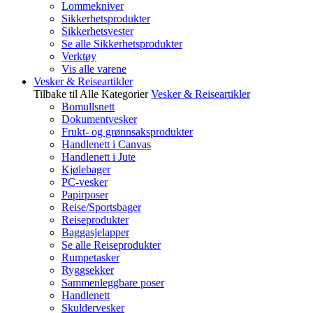
Lommekniver
Sikkerhetsprodukter
Sikkerhetsvester
Se alle Sikkerhetsprodukter
Verktøy
Vis alle varene
Vesker & Reiseartikler
Tilbake til Alle Kategorier
Vesker & Reiseartikler
Bomullsnett
Dokumentvesker
Frukt- og grønnsaksprodukter
Handlenett i Canvas
Handlenett i Jute
Kjølebager
PC-vesker
Papirposer
Reise/Sportsbager
Reiseprodukter
Baggasjelapper
Se alle Reiseprodukter
Rumpetasker
Ryggsekker
Sammenleggbare poser
Handlenett
Skuldervesker