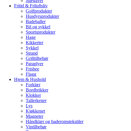
Julegaver
Fritid & Friluftsliv
Golfprodukter
Husdyrsprodukter
Badeballer
Bil og sykkel
Sportsprodukter
Hage
Kikkerter
Sykkel
Strand
Grilltilbehør
Paraplyer
Frisbee
Flagg
Hjem & Hushold
Forklær
Bordbrikker
Klokker
Tallerkener
Lys
Kjøkkenet
Magneter
Håndklær og baderomstekstiler
Vintilbehør