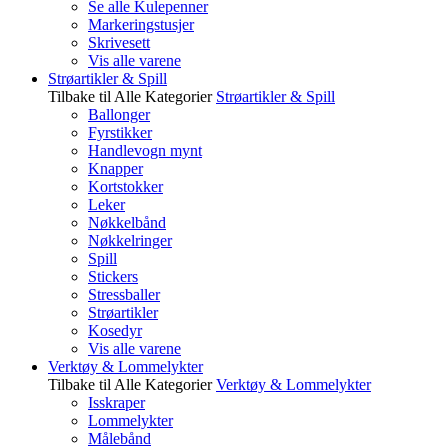
Se alle Kulepenner
Markeringstusjer
Skrivesett
Vis alle varene
Strøartikler & Spill
Tilbake til Alle Kategorier
Strøartikler & Spill
Ballonger
Fyrstikker
Handlevogn mynt
Knapper
Kortstokker
Leker
Nøkkelbånd
Nøkkelringer
Spill
Stickers
Stressballer
Strøartikler
Kosedyr
Vis alle varene
Verktøy & Lommelykter
Tilbake til Alle Kategorier
Verktøy & Lommelykter
Isskraper
Lommelykter
Målebånd