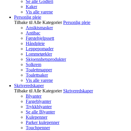
Se alle Godteri
Kaker
Vis alle varene
Personlig pleie
Tilbake til Alle Kategorier
Personlig pleie
Ansiktsmasker
Antibac
Førstehjelpssett
Håndpleie
Leppepomader
Lommetørkler
Skjoennhetsprodukter
Solkrem
Toalettmapper
Toalettsaker
Vis alle varene
Skriveredskaper
Tilbake til Alle Kategorier
Skriveredskaper
Blyanter
Fargeblyanter
Trykkblyanter
Se alle Blyanter
Kulepenner
Parker kulepenner
Touchpenner