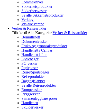
Lommekniver
Sikkerhetsprodukter
Sikkerhetsvester
Se alle Sikkerhetsprodukter
Verktøy
Vis alle varene
Vesker & Reiseartikler
Tilbake til Alle Kategorier
Vesker & Reiseartikler
Bomullsnett
Dokumentvesker
Frukt- og grønnsaksprodukter
Handlenett i Canvas
Handlenett i Jute
Kjølebager
PC-vesker
Papirposer
Reise/Sportsbager
Reiseprodukter
Baggasjelapper
Se alle Reiseprodukter
Rumpetasker
Ryggsekker
Sammenleggbare poser
Handlenett
Skuldervesker