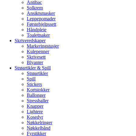
Antibac
Solkrem
Ansiktsmasker
Leppepomader
Førstehjelpssett
Håndpleie
Toalettsaker
Skriveredskaper
Markeringstusjer
Kulepenner
Skrivesett
Blyanter
Strøartikler & Spill
Strøartikler
Spill
Stickers
Kortstokker
Ballonger
Stressballer
Knapper
Lightere
Kosedyr
Nøkkelringer
Nøkkelbånd
Fyrstikker