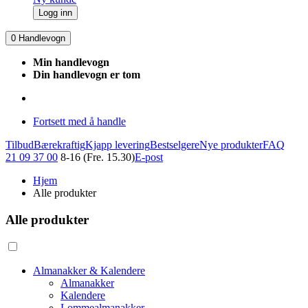
Logg inn
0
Handlevogn
Min handlevogn
Din handlevogn er tom
Fortsett med å handle
Tilbud
Bærekraftig
Kjapp levering
Bestselgere
Nye produkter
FAQ
21 09 37 00
8-16 (Fre. 15.30)
E-post
Hjem
Alle produkter
Alle produkter
Almanakker & Kalendere
Almanakker
Kalendere
Lommealmanakker