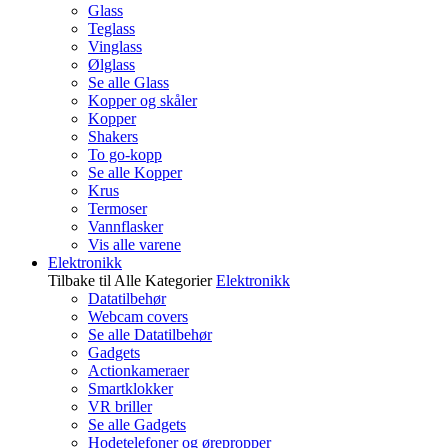
Glass
Teglass
Vinglass
Ølglass
Se alle Glass
Kopper og skåler
Kopper
Shakers
To go-kopp
Se alle Kopper
Krus
Termoser
Vannflasker
Vis alle varene
Elektronikk
Tilbake til Alle Kategorier
Elektronikk
Datatilbehør
Webcam covers
Se alle Datatilbehør
Gadgets
Actionkameraer
Smartklokker
VR briller
Se alle Gadgets
Hodetelefoner og ørepropper