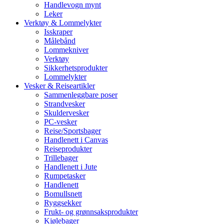
Handlevogn mynt
Leker
Verktøy & Lommelykter
Isskraper
Målebånd
Lommekniver
Verktøy
Sikkerhetsprodukter
Lommelykter
Vesker & Reiseartikler
Sammenleggbare poser
Strandvesker
Skuldervesker
PC-vesker
Reise/Sportsbager
Handlenett i Canvas
Reiseprodukter
Trillebager
Handlenett i Jute
Rumpetasker
Handlenett
Bomullsnett
Ryggsekker
Frukt- og grønnsaksprodukter
Kjølebager