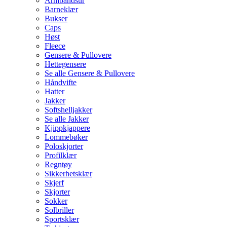
Armbåndsur
Barneklær
Bukser
Caps
Høst
Fleece
Gensere & Pullovere
Hettegensere
Se alle Gensere & Pullovere
Håndvifte
Hatter
Jakker
Softshelljakker
Se alle Jakker
Kjippkjappere
Lommebøker
Poloskjorter
Profilklær
Regntøy
Sikkerhetsklær
Skjerf
Skjorter
Sokker
Solbriller
Sportsklær