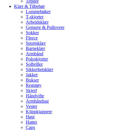
Tepper
Klær & Tilbehør
Lommebøker
T-skjorter
Arbeidsklær
Gensere & Pullovere
Sokker
Fleece
Sportsklær
Barneklær
Armbånd
Poloskjorter
Solbriller
Sikkerhetsklær
Jakker
Bukser
Regntøy
Skjerf
Håndvifte
Armbåndsur
Vester
Kjippkjappere
Høst
Hatter
Caps