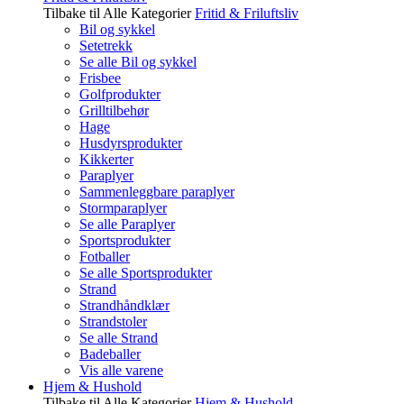
Tilbake til Alle Kategorier
Fritid & Friluftsliv
Bil og sykkel
Setetrekk
Se alle Bil og sykkel
Frisbee
Golfprodukter
Grilltilbehør
Hage
Husdyrsprodukter
Kikkerter
Paraplyer
Sammenleggbare paraplyer
Stormparaplyer
Se alle Paraplyer
Sportsprodukter
Fotballer
Se alle Sportsprodukter
Strand
Strandhåndklær
Strandstoler
Se alle Strand
Badeballer
Vis alle varene
Hjem & Hushold
Tilbake til Alle Kategorier
Hjem & Hushold