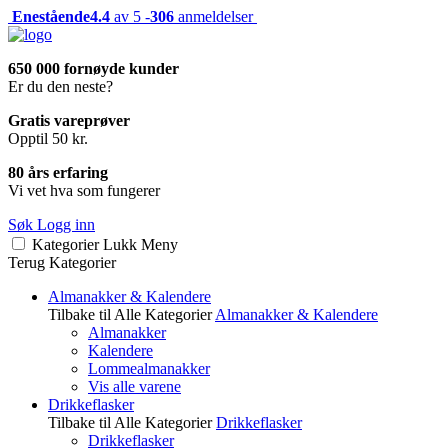
Enestående
4.4
av 5 -
306
anmeldelser
650 000 fornøyde kunder
Er du den neste?
Gratis vareprøver
Opptil 50 kr.
80 års erfaring
Vi vet hva som fungerer
Søk
Logg inn
Kategorier
Lukk
Meny
Terug
Kategorier
Almanakker & Kalendere
Tilbake til Alle Kategorier
Almanakker & Kalendere
Almanakker
Kalendere
Lommealmanakker
Vis alle varene
Drikkeflasker
Tilbake til Alle Kategorier
Drikkeflasker
Drikkeflasker