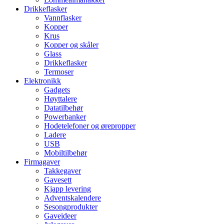
Drikkeflasker
Vannflasker
Kopper
Krus
Kopper og skåler
Glass
Drikkeflasker
Termoser
Elektronikk
Gadgets
Høyttalere
Datatilbehør
Powerbanker
Hodetelefoner og ørepropper
Ladere
USB
Mobiltilbehør
Firmagaver
Takkegaver
Gavesett
Kjapp levering
Adventskalendere
Sesongprodukter
Gaveideer