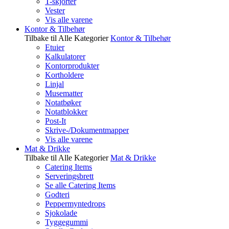
T-skjorter
Vester
Vis alle varene
Kontor & Tilbehør
Tilbake til Alle Kategorier
Kontor & Tilbehør
Etuier
Kalkulatorer
Kontorprodukter
Kortholdere
Linjal
Musematter
Notatbøker
Notatblokker
Post-It
Skrive-/Dokumentmapper
Vis alle varene
Mat & Drikke
Tilbake til Alle Kategorier
Mat & Drikke
Catering Items
Serveringsbrett
Se alle Catering Items
Godteri
Peppermyntedrops
Sjokolade
Tyggegummi