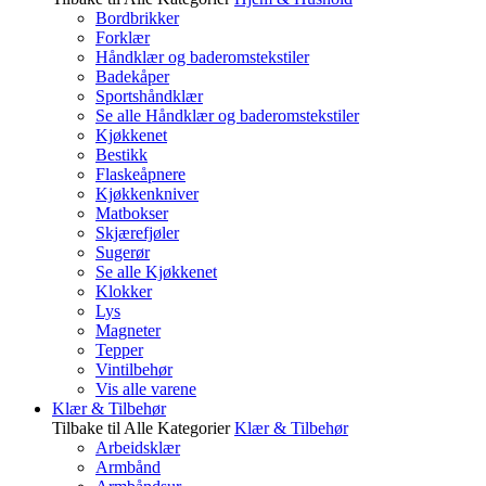
Bordbrikker
Forklær
Håndklær og baderomstekstiler
Badekåper
Sportshåndklær
Se alle Håndklær og baderomstekstiler
Kjøkkenet
Bestikk
Flaskeåpnere
Kjøkkenkniver
Matbokser
Skjærefjøler
Sugerør
Se alle Kjøkkenet
Klokker
Lys
Magneter
Tepper
Vintilbehør
Vis alle varene
Klær & Tilbehør
Tilbake til Alle Kategorier
Klær & Tilbehør
Arbeidsklær
Armbånd