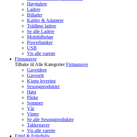
Høyttalere
Ladere
Billader
Kabler & Adaptere
Trådløse ladere
Se alle Ladere
Mobiltilbehør
Powerbanker
USB
Vis alle varene
Firmagaver
Tilbake til Alle Kategorier
Firmagaver
Gaveideer
Gavesett
Kjapp levering
Sesongprodukter
Høst
Påske
Sommer
Vår
Vinter
Se alle Sesongprodukter
Takkegaver
Vis alle varene
Fritid & Friluftsliv