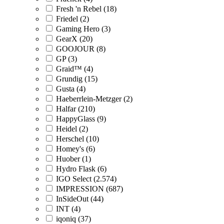
Fresh 'n Rebel (18)
Friedel (2)
Gaming Hero (3)
GearX (20)
GOOJOUR (8)
GP (3)
Graid™ (4)
Grundig (15)
Gusta (4)
Haeberrlein-Metzger (2)
Halfar (210)
HappyGlass (9)
Heidel (2)
Herschel (10)
Homey's (6)
Huober (1)
Hydro Flask (6)
IGO Select (2.574)
IMPRESSION (687)
InSideOut (44)
INT (4)
iqoniq (37)