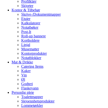
Profilklær
Skjorter
Kontor & Tilbehør
Skrive-/Dokumentmapper
Etuier
Kalkulatorer
Notatbøker
Post-It
Roll-up bannere
Kortholdere
Linjal
Musematter
Kontorprodukter
Notatblokker
Mat & Drikke
Catering Items
Kaker
Vin
Øl
Godteri
Flaskevann
Personlig pleie
Toalettmapper
Skjoennhetsprodukter
Lommetørkler