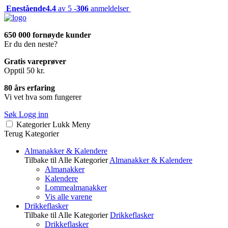
Enestående
4.4
av 5 -
306
anmeldelser
650 000 fornøyde kunder
Er du den neste?
Gratis vareprøver
Opptil 50 kr.
80 års erfaring
Vi vet hva som fungerer
Søk
Logg inn
Kategorier
Lukk
Meny
Terug
Kategorier
Almanakker & Kalendere
Tilbake til Alle Kategorier
Almanakker & Kalendere
Almanakker
Kalendere
Lommealmanakker
Vis alle varene
Drikkeflasker
Tilbake til Alle Kategorier
Drikkeflasker
Drikkeflasker