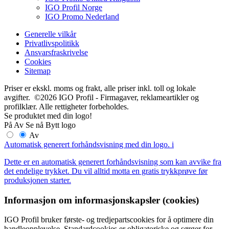
IGO Profil Norge
IGO Promo Nederland
Generelle vilkår
Privatlivspolitikk
Ansvarsfraskrivelse
Cookies
Sitemap
Priser er ekskl. moms og frakt, alle priser inkl. toll og lokale
avgifter. ©2026 IGO Profil - Firmagaver, reklameartikler og
profilklær. Alle rettigheter forbeholdes.
Se produktet med din logo!
På
Av
Se nå
Bytt logo
Av
Automatisk generert forhåndsvisning med din logo.
i
Dette er en automatisk generert forhåndsvisning som kan avvike fra
det endelige trykket. Du vil alltid motta en gratis trykkprøve før
produksjonen starter.
Informasjon om informasjonskapsler (cookies)
IGO Profil bruker første- og tredjepartscookies for å optimere din
handleopplevelse. Standardcookies er obligatoriske og sørger for