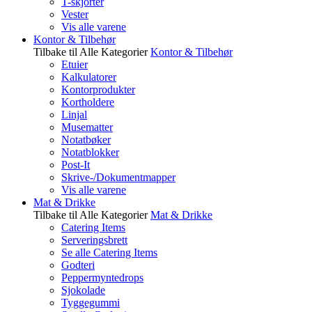
T-skjorter
Vester
Vis alle varene
Kontor & Tilbehør
Tilbake til Alle Kategorier
Kontor & Tilbehør
Etuier
Kalkulatorer
Kontorprodukter
Kortholdere
Linjal
Musematter
Notatbøker
Notatblokker
Post-It
Skrive-/Dokumentmapper
Vis alle varene
Mat & Drikke
Tilbake til Alle Kategorier
Mat & Drikke
Catering Items
Serveringsbrett
Se alle Catering Items
Godteri
Peppermyntedrops
Sjokolade
Tyggegummi