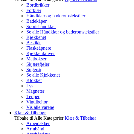
Bordbrikker
Forklær
Håndklær og baderomstekstiler
Badekåper
Sportshåndklær
Se alle Håndklær og baderomstekstiler
Kjøkkenet
Bestikk
Flaskeåpnere
Kjøkkenkniver
Matbokser
Skjærefjøler
Sugerør
Se alle Kjøkkenet
Klokker
Lys
Magneter
Tepper
Vintilbehør
Vis alle varene
Klær & Tilbehør
Tilbake til Alle Kategorier
Klær & Tilbehør
Arbeidsklær
Armbånd