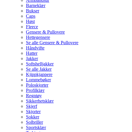
Armbåndsur
Barneklær
Bukser
Caps
Høst
Fleece
Gensere & Pullovere
Hettegensere
Se alle Gensere & Pullovere
Håndvifte
Hatter
Jakker
Softshelljakker
Se alle Jakker
Kjippkjappere
Lommebøker
Poloskjorter
Profilklær
Regntøy
Sikkerhetsklær
Skjerf
Skjorter
Sokker
Solbriller
Sportsklær