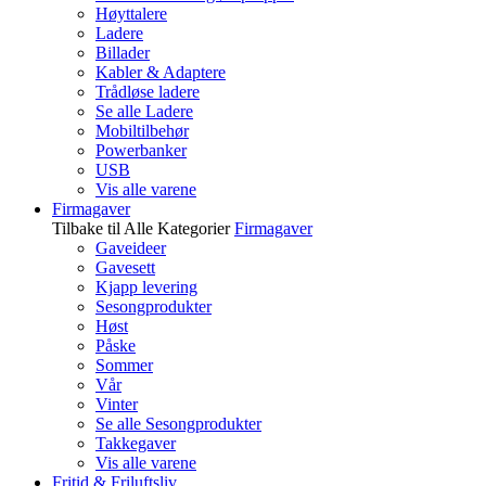
Høyttalere
Ladere
Billader
Kabler & Adaptere
Trådløse ladere
Se alle Ladere
Mobiltilbehør
Powerbanker
USB
Vis alle varene
Firmagaver
Tilbake til Alle Kategorier
Firmagaver
Gaveideer
Gavesett
Kjapp levering
Sesongprodukter
Høst
Påske
Sommer
Vår
Vinter
Se alle Sesongprodukter
Takkegaver
Vis alle varene
Fritid & Friluftsliv