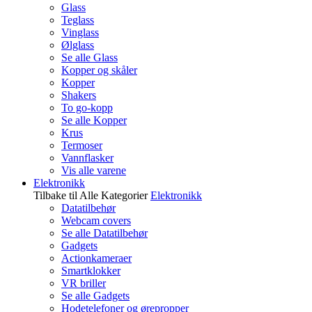
Glass
Teglass
Vinglass
Ølglass
Se alle Glass
Kopper og skåler
Kopper
Shakers
To go-kopp
Se alle Kopper
Krus
Termoser
Vannflasker
Vis alle varene
Elektronikk
Tilbake til Alle Kategorier
Elektronikk
Datatilbehør
Webcam covers
Se alle Datatilbehør
Gadgets
Actionkameraer
Smartklokker
VR briller
Se alle Gadgets
Hodetelefoner og ørepropper