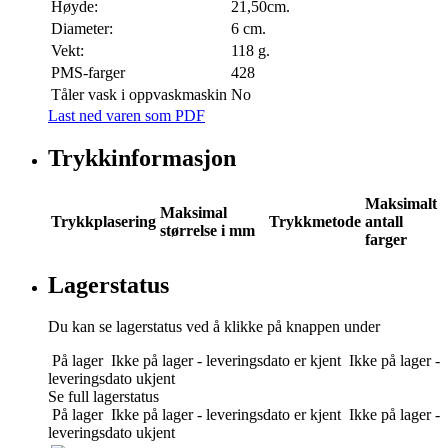
Høyde:
21,50cm.
Diameter:
6 cm.
Vekt:
118 g.
PMS-farger
428
Tåler vask i oppvaskmaskin
No
Last ned varen som PDF
Trykkinformasjon
Maksimalt
Maksimal
Trykkplasering
Trykkmetode
antall
størrelse i mm
farger
Lagerstatus
Du kan se lagerstatus ved å klikke på knappen under
På lager
Ikke på lager - leveringsdato er kjent
Ikke på lager -
leveringsdato ukjent
Se full lagerstatus
På lager
Ikke på lager - leveringsdato er kjent
Ikke på lager -
leveringsdato ukjent