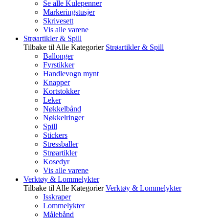
Se alle Kulepenner
Markeringstusjer
Skrivesett
Vis alle varene
Strøartikler & Spill
Tilbake til Alle Kategorier
Strøartikler & Spill
Ballonger
Fyrstikker
Handlevogn mynt
Knapper
Kortstokker
Leker
Nøkkelbånd
Nøkkelringer
Spill
Stickers
Stressballer
Strøartikler
Kosedyr
Vis alle varene
Verktøy & Lommelykter
Tilbake til Alle Kategorier
Verktøy & Lommelykter
Isskraper
Lommelykter
Målebånd