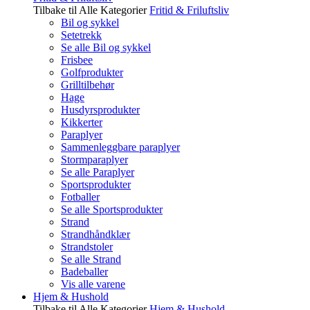
Tilbake til Alle Kategorier
Fritid & Friluftsliv
Bil og sykkel
Setetrekk
Se alle Bil og sykkel
Frisbee
Golfprodukter
Grilltilbehør
Hage
Husdyrsprodukter
Kikkerter
Paraplyer
Sammenleggbare paraplyer
Stormparaplyer
Se alle Paraplyer
Sportsprodukter
Fotballer
Se alle Sportsprodukter
Strand
Strandhåndklær
Strandstoler
Se alle Strand
Badeballer
Vis alle varene
Hjem & Hushold
Tilbake til Alle Kategorier
Hjem & Hushold