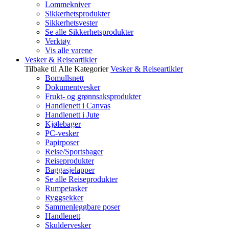
Lommekniver
Sikkerhetsprodukter
Sikkerhetsvester
Se alle Sikkerhetsprodukter
Verktøy
Vis alle varene
Vesker & Reiseartikler
Tilbake til Alle Kategorier
Vesker & Reiseartikler
Bomullsnett
Dokumentvesker
Frukt- og grønnsaksprodukter
Handlenett i Canvas
Handlenett i Jute
Kjølebager
PC-vesker
Papirposer
Reise/Sportsbager
Reiseprodukter
Baggasjelapper
Se alle Reiseprodukter
Rumpetasker
Ryggsekker
Sammenleggbare poser
Handlenett
Skuldervesker