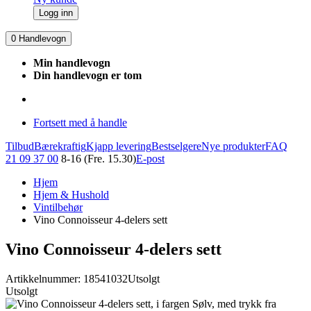
Logg inn
0
Handlevogn
Min handlevogn
Din handlevogn er tom
Fortsett med å handle
Tilbud
Bærekraftig
Kjapp levering
Bestselgere
Nye produkter
FAQ
21 09 37 00
8-16 (Fre. 15.30)
E-post
Hjem
Hjem & Hushold
Vintilbehør
Vino Connoisseur 4-delers sett
Vino Connoisseur 4-delers sett
Artikkelnummer: 18541032
Utsolgt
Utsolgt