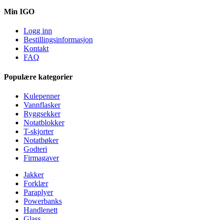
Min IGO
Logg inn
Bestillingsinformasjon
Kontakt
FAQ
Populære kategorier
Kulepenner
Vannflasker
Ryggsekker
Notatblokker
T-skjorter
Notatbøker
Godteri
Firmagaver
Jakker
Forklær
Paraplyer
Powerbanks
Handlenett
Glass