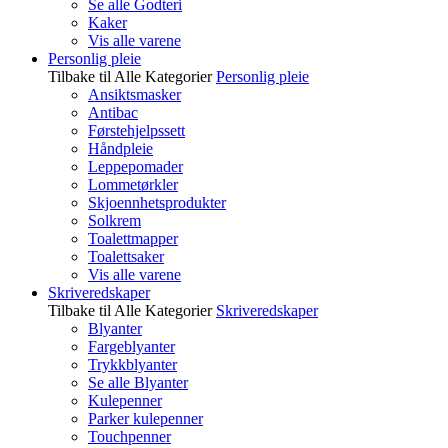
Se alle Godteri
Kaker
Vis alle varene
Personlig pleie
Tilbake til Alle Kategorier
Personlig pleie
Ansiktsmasker
Antibac
Førstehjelpssett
Håndpleie
Leppepomader
Lommetørkler
Skjoennhetsprodukter
Solkrem
Toalettmapper
Toalettsaker
Vis alle varene
Skriveredskaper
Tilbake til Alle Kategorier
Skriveredskaper
Blyanter
Fargeblyanter
Trykkblyanter
Se alle Blyanter
Kulepenner
Parker kulepenner
Touchpenner