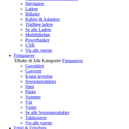
Høyttalere
Ladere
Billader
Kabler & Adaptere
Trådløse ladere
Se alle Ladere
Mobiltilbehør
Powerbanker
USB
Vis alle varene
Firmagaver
Tilbake til Alle Kategorier
Firmagaver
Gaveideer
Gavesett
Kjapp levering
Sesongprodukter
Høst
Påske
Sommer
Vår
Vinter
Se alle Sesongprodukter
Takkegaver
Vis alle varene
Fritid & Friluftsliv