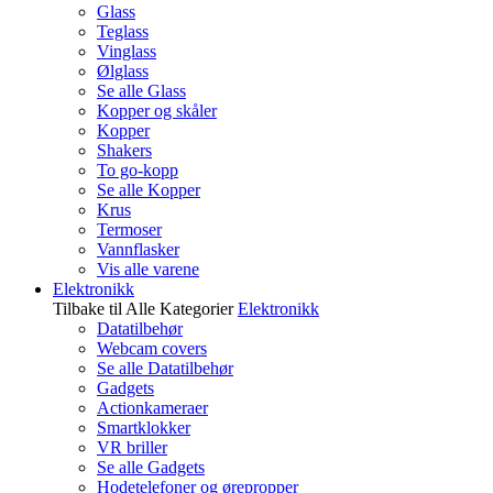
Glass
Teglass
Vinglass
Ølglass
Se alle Glass
Kopper og skåler
Kopper
Shakers
To go-kopp
Se alle Kopper
Krus
Termoser
Vannflasker
Vis alle varene
Elektronikk
Tilbake til Alle Kategorier
Elektronikk
Datatilbehør
Webcam covers
Se alle Datatilbehør
Gadgets
Actionkameraer
Smartklokker
VR briller
Se alle Gadgets
Hodetelefoner og ørepropper