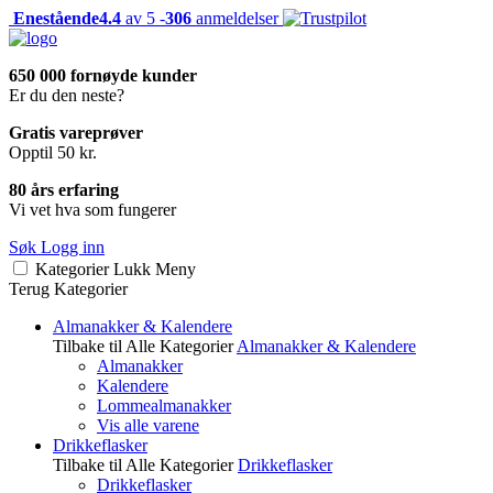
Enestående
4.4
av 5 -
306
anmeldelser
650 000 fornøyde kunder
Er du den neste?
Gratis vareprøver
Opptil 50 kr.
80 års erfaring
Vi vet hva som fungerer
Søk
Logg inn
Kategorier
Lukk
Meny
Terug
Kategorier
Almanakker & Kalendere
Tilbake til Alle Kategorier
Almanakker & Kalendere
Almanakker
Kalendere
Lommealmanakker
Vis alle varene
Drikkeflasker
Tilbake til Alle Kategorier
Drikkeflasker
Drikkeflasker