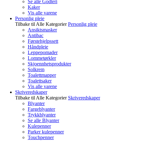
Se alle Godteri
Kaker
Vis alle varene
Personlig pleie
Tilbake til Alle Kategorier
Personlig pleie
Ansiktsmasker
Antibac
Førstehjelpssett
Håndpleie
Leppepomader
Lommetørkler
Skjoennhetsprodukter
Solkrem
Toalettmapper
Toalettsaker
Vis alle varene
Skriveredskaper
Tilbake til Alle Kategorier
Skriveredskaper
Blyanter
Fargeblyanter
Trykkblyanter
Se alle Blyanter
Kulepenner
Parker kulepenner
Touchpenner