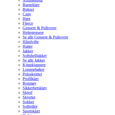
Armbåndsur
Barneklær
Bukser
Caps
Høst
Fleece
Gensere & Pullovere
Hettegensere
Se alle Gensere & Pullovere
Håndvifte
Hatter
Jakker
Softshelljakker
Se alle Jakker
Kjippkjappere
Lommebøker
Poloskjorter
Profilklær
Regntøy
Sikkerhetsklær
Skjerf
Skjorter
Sokker
Solbriller
Sportsklær