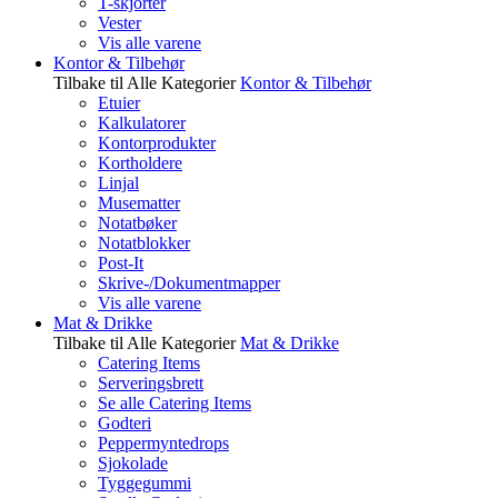
T-skjorter
Vester
Vis alle varene
Kontor & Tilbehør
Tilbake til Alle Kategorier
Kontor & Tilbehør
Etuier
Kalkulatorer
Kontorprodukter
Kortholdere
Linjal
Musematter
Notatbøker
Notatblokker
Post-It
Skrive-/Dokumentmapper
Vis alle varene
Mat & Drikke
Tilbake til Alle Kategorier
Mat & Drikke
Catering Items
Serveringsbrett
Se alle Catering Items
Godteri
Peppermyntedrops
Sjokolade
Tyggegummi