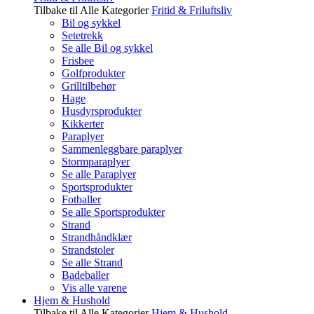
Tilbake til Alle Kategorier
Fritid & Friluftsliv
Bil og sykkel
Setetrekk
Se alle Bil og sykkel
Frisbee
Golfprodukter
Grilltilbehør
Hage
Husdyrsprodukter
Kikkerter
Paraplyer
Sammenleggbare paraplyer
Stormparaplyer
Se alle Paraplyer
Sportsprodukter
Fotballer
Se alle Sportsprodukter
Strand
Strandhåndklær
Strandstoler
Se alle Strand
Badeballer
Vis alle varene
Hjem & Hushold
Tilbake til Alle Kategorier
Hjem & Hushold