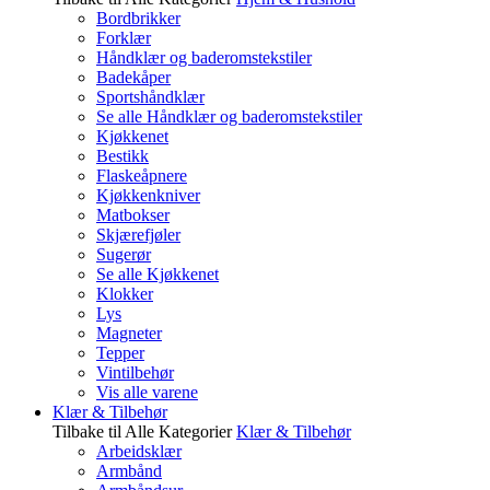
Bordbrikker
Forklær
Håndklær og baderomstekstiler
Badekåper
Sportshåndklær
Se alle Håndklær og baderomstekstiler
Kjøkkenet
Bestikk
Flaskeåpnere
Kjøkkenkniver
Matbokser
Skjærefjøler
Sugerør
Se alle Kjøkkenet
Klokker
Lys
Magneter
Tepper
Vintilbehør
Vis alle varene
Klær & Tilbehør
Tilbake til Alle Kategorier
Klær & Tilbehør
Arbeidsklær
Armbånd