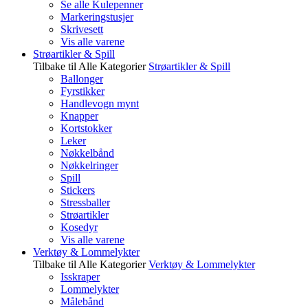
Se alle Kulepenner
Markeringstusjer
Skrivesett
Vis alle varene
Strøartikler & Spill
Tilbake til Alle Kategorier
Strøartikler & Spill
Ballonger
Fyrstikker
Handlevogn mynt
Knapper
Kortstokker
Leker
Nøkkelbånd
Nøkkelringer
Spill
Stickers
Stressballer
Strøartikler
Kosedyr
Vis alle varene
Verktøy & Lommelykter
Tilbake til Alle Kategorier
Verktøy & Lommelykter
Isskraper
Lommelykter
Målebånd