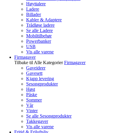
Høyttalere
Ladere
Billader
Kabler & Adaptere
Trådløse ladere
Se alle Ladere
Mobiltilbehør
Powerbanker
USB
Vis alle varene
Firmagaver
Tilbake til Alle Kategorier
Firmagaver
Gaveideer
Gavesett
Kjapp levering
Sesongprodukter
Høst
Påske
Sommer
Vår
Vinter
Se alle Sesongprodukter
Takkegaver
Vis alle varene
Fritid & Friluftsliv