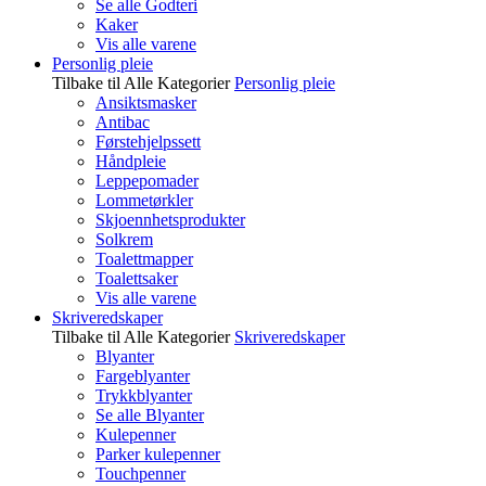
Se alle Godteri
Kaker
Vis alle varene
Personlig pleie
Tilbake til Alle Kategorier
Personlig pleie
Ansiktsmasker
Antibac
Førstehjelpssett
Håndpleie
Leppepomader
Lommetørkler
Skjoennhetsprodukter
Solkrem
Toalettmapper
Toalettsaker
Vis alle varene
Skriveredskaper
Tilbake til Alle Kategorier
Skriveredskaper
Blyanter
Fargeblyanter
Trykkblyanter
Se alle Blyanter
Kulepenner
Parker kulepenner
Touchpenner