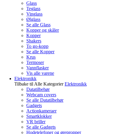
Glass
Teglass
Vinglass
Ølglass
Se alle Glass
Kopper og skåler
Kopper
Shakers
To go-kopp
Se alle Kopper
Krus
Termoser
Vannflasker
Vis alle varene
Elektronikk
Tilbake til Alle Kategorier
Elektronikk
Datatilbehør
Webcam covers
Se alle Datatilbehør
Gadgets
Actionkameraer
Smartklokker
VR briller
Se alle Gadgets
Hodetelefoner og ørepropper