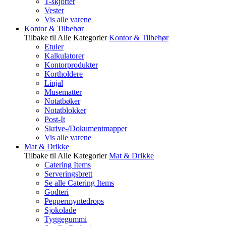
T-skjorter
Vester
Vis alle varene
Kontor & Tilbehør
Tilbake til Alle Kategorier
Kontor & Tilbehør
Etuier
Kalkulatorer
Kontorprodukter
Kortholdere
Linjal
Musematter
Notatbøker
Notatblokker
Post-It
Skrive-/Dokumentmapper
Vis alle varene
Mat & Drikke
Tilbake til Alle Kategorier
Mat & Drikke
Catering Items
Serveringsbrett
Se alle Catering Items
Godteri
Peppermyntedrops
Sjokolade
Tyggegummi