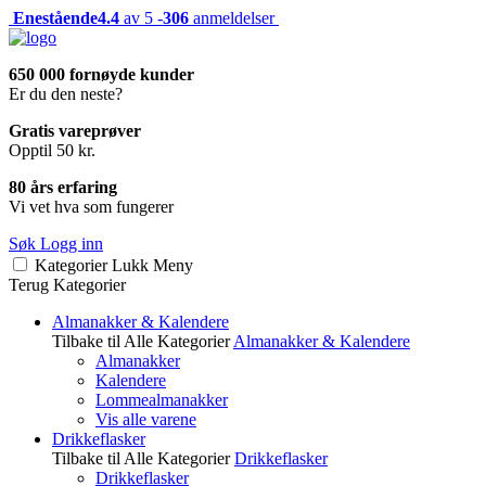
Enestående
4.4
av 5 -
306
anmeldelser
650 000 fornøyde kunder
Er du den neste?
Gratis vareprøver
Opptil 50 kr.
80 års erfaring
Vi vet hva som fungerer
Søk
Logg inn
Kategorier
Lukk
Meny
Terug
Kategorier
Almanakker & Kalendere
Tilbake til Alle Kategorier
Almanakker & Kalendere
Almanakker
Kalendere
Lommealmanakker
Vis alle varene
Drikkeflasker
Tilbake til Alle Kategorier
Drikkeflasker
Drikkeflasker