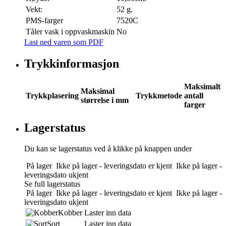
Vekt:
52 g.
PMS-farger
7520C
Tåler vask i oppvaskmaskin
No
Last ned varen som PDF
Trykkinformasjon
Maksimalt
Maksimal
Trykkplasering
Trykkmetode
antall
størrelse i mm
farger
Lagerstatus
Du kan se lagerstatus ved å klikke på knappen under
På lager
Ikke på lager - leveringsdato er kjent
Ikke på lager -
leveringsdato ukjent
Se full lagerstatus
På lager
Ikke på lager - leveringsdato er kjent
Ikke på lager -
leveringsdato ukjent
Kobber
Laster inn data
Sort
Laster inn data