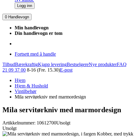
Logg inn
0
Handlevogn
Min handlevogn
Din handlevogn er tom
Fortsett med å handle
Tilbud
Bærekraftig
Kjapp levering
Bestselgere
Nye produkter
FAQ
21 09 37 00
8-16 (Fre. 15.30)
E-post
Hjem
Hjem & Hushold
Vintilbehør
Mila servitørkniv med marmordesign
Mila servitørkniv med marmordesign
Artikkelnummer: 10612700
Utsolgt
Utsolgt