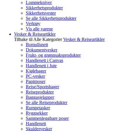
Lommekniver
Sikkerhetsprodukter
Sikkerhetsvester
Se alle Sikkerhetsprodukter
Verktøy
Vis alle varene
Vesker & Reiseartikler
Tilbake til Alle Kategorier
Vesker & Reiseartikler
Bomullsnett
Dokumentvesker
Frukt- og grønnsaksprodukter
Handlenett i Canvas
Handlenett i Jute
Kjølebager
PC-vesker
Papirposer
Reise/Sportsbager
Reiseprodukter
Baggasjelapper
Se alle Reiseprodukter
Rumpetasker
Ryggsekker
Sammenleggbare poser
Handlenett
Skuldervesker