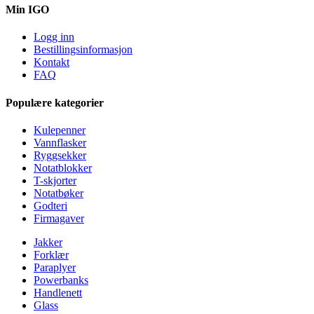
Min IGO
Logg inn
Bestillingsinformasjon
Kontakt
FAQ
Populære kategorier
Kulepenner
Vannflasker
Ryggsekker
Notatblokker
T-skjorter
Notatbøker
Godteri
Firmagaver
Jakker
Forklær
Paraplyer
Powerbanks
Handlenett
Glass