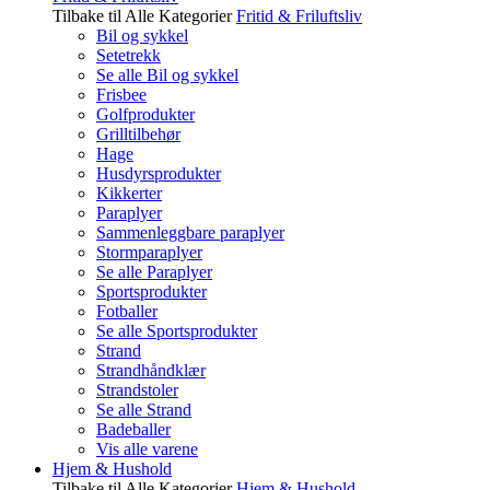
Tilbake til Alle Kategorier
Fritid & Friluftsliv
Bil og sykkel
Setetrekk
Se alle Bil og sykkel
Frisbee
Golfprodukter
Grilltilbehør
Hage
Husdyrsprodukter
Kikkerter
Paraplyer
Sammenleggbare paraplyer
Stormparaplyer
Se alle Paraplyer
Sportsprodukter
Fotballer
Se alle Sportsprodukter
Strand
Strandhåndklær
Strandstoler
Se alle Strand
Badeballer
Vis alle varene
Hjem & Hushold
Tilbake til Alle Kategorier
Hjem & Hushold