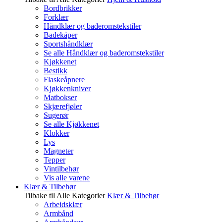
Bordbrikker
Forklær
Håndklær og baderomstekstiler
Badekåper
Sportshåndklær
Se alle Håndklær og baderomstekstiler
Kjøkkenet
Bestikk
Flaskeåpnere
Kjøkkenkniver
Matbokser
Skjærefjøler
Sugerør
Se alle Kjøkkenet
Klokker
Lys
Magneter
Tepper
Vintilbehør
Vis alle varene
Klær & Tilbehør
Tilbake til Alle Kategorier
Klær & Tilbehør
Arbeidsklær
Armbånd