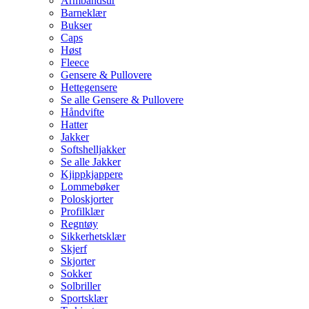
Armbåndsur
Barneklær
Bukser
Caps
Høst
Fleece
Gensere & Pullovere
Hettegensere
Se alle Gensere & Pullovere
Håndvifte
Hatter
Jakker
Softshelljakker
Se alle Jakker
Kjippkjappere
Lommebøker
Poloskjorter
Profilklær
Regntøy
Sikkerhetsklær
Skjerf
Skjorter
Sokker
Solbriller
Sportsklær