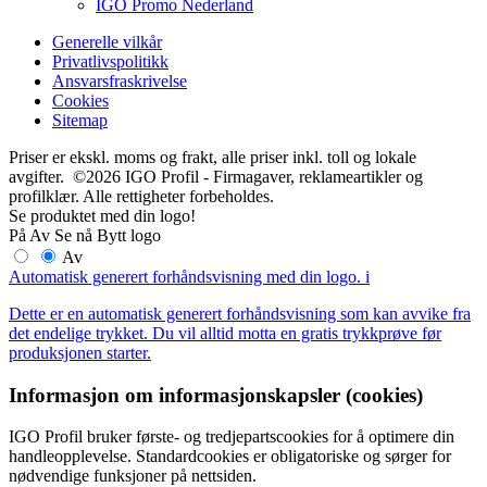
IGO Promo Nederland
Generelle vilkår
Privatlivspolitikk
Ansvarsfraskrivelse
Cookies
Sitemap
Priser er ekskl. moms og frakt, alle priser inkl. toll og lokale
avgifter. ©2026 IGO Profil - Firmagaver, reklameartikler og
profilklær. Alle rettigheter forbeholdes.
Se produktet med din logo!
På
Av
Se nå
Bytt logo
Av
Automatisk generert forhåndsvisning med din logo.
i
Dette er en automatisk generert forhåndsvisning som kan avvike fra
det endelige trykket. Du vil alltid motta en gratis trykkprøve før
produksjonen starter.
Informasjon om informasjonskapsler (cookies)
IGO Profil bruker første- og tredjepartscookies for å optimere din
handleopplevelse. Standardcookies er obligatoriske og sørger for
nødvendige funksjoner på nettsiden.