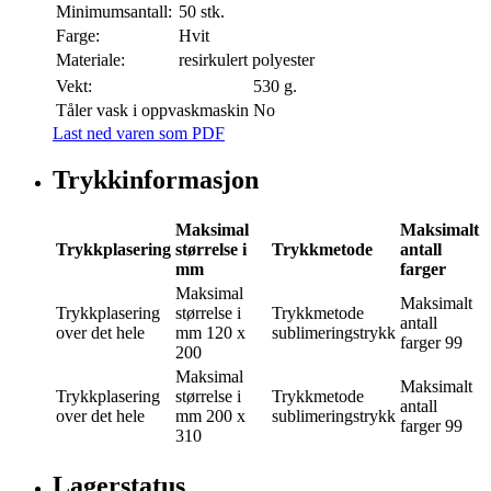
Minimumsantall:
50 stk.
Farge:
Hvit
Materiale:
resirkulert polyester
Vekt:
530 g.
Tåler vask i oppvaskmaskin
No
Last ned varen som PDF
Trykkinformasjon
Maksimal
Maksimalt
Trykkplasering
størrelse i
Trykkmetode
antall
mm
farger
Maksimal
Maksimalt
Trykkplasering
størrelse i
Trykkmetode
antall
over det hele
mm
120 x
sublimeringstrykk
farger
99
200
Maksimal
Maksimalt
Trykkplasering
størrelse i
Trykkmetode
antall
over det hele
mm
200 x
sublimeringstrykk
farger
99
310
Lagerstatus