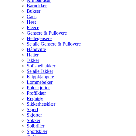
Armbåndsur
Barneklær
Bukser
Caps
Høst
Fleece
Gensere & Pullovere
Hettegensere
Se alle Gensere & Pullovere
Håndvifte
Hatter
Jakker
Softshelljakker
Se alle Jakker
Kjippkjappere
Lommebøker
Poloskjorter
Profilklær
Regntøy
Sikkerhetsklær
Skjerf
Skjorter
Sokker
Solbriller
Sportsklær