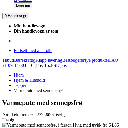
Logg inn
0
Handlevogn
Min handlevogn
Din handlevogn er tom
Fortsett med å handle
Tilbud
Bærekraftig
Kjapp levering
Bestselgere
Nye produkter
FAQ
21 09 37 00
8-16 (Fre. 15.30)
E-post
Hjem
Hjem & Hushold
Tepper
Varmepute med sennepsfrø
Varmepute med sennepsfrø
Artikkelnummer: 22733600
Utsolgt
Utsolgt