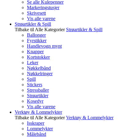
Se alle Kulepenner
Markeringstusjer
Skrivesett
Vis alle varene
Strøartikler & Spill
Tilbake til Alle Kategorier
Strøartikler & Spill
Ballonger
Fyrstikker
Handlevogn mynt
Knapper
Kortstokker
Leker
Nøkkelbånd
Nøkkelringer
Spill
Stickers
Stressballer
Strøartikler
Kosedyr
Vis alle varene
Verktøy & Lommelykter
Tilbake til Alle Kategorier
Verktøy & Lommelykter
Isskraper
Lommelykter
Målebånd