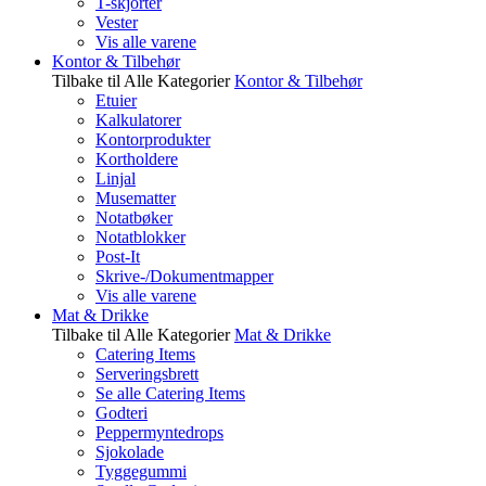
T-skjorter
Vester
Vis alle varene
Kontor & Tilbehør
Tilbake til Alle Kategorier
Kontor & Tilbehør
Etuier
Kalkulatorer
Kontorprodukter
Kortholdere
Linjal
Musematter
Notatbøker
Notatblokker
Post-It
Skrive-/Dokumentmapper
Vis alle varene
Mat & Drikke
Tilbake til Alle Kategorier
Mat & Drikke
Catering Items
Serveringsbrett
Se alle Catering Items
Godteri
Peppermyntedrops
Sjokolade
Tyggegummi