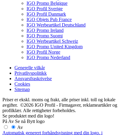
IGO Promo Belgique
IGO Profil Sverige
IGO Profil Danmark
IGO Objets Pub France
IGO Werbeartikel Deutschland
IGO Promo Ireland
IGO Promo Suomi
IGO Werbeartikel Schweiz
IGO Promo United Kingdom
IGO Profil Norge
IGO Promo Nederland
Generelle vilkår
Privatlivspolitikk
Ansvarsfraskrivelse
Cookies
Sitemap
Priser er ekskl. moms og frakt, alle priser inkl. toll og lokale
avgifter. ©2026 IGO Profil - Firmagaver, reklameartikler og
profilklær. Alle rettigheter forbeholdes.
Se produktet med din logo!
På
Av
Se nå
Bytt logo
Av
Automatisk generert forhåndsvisning med din logo.
i