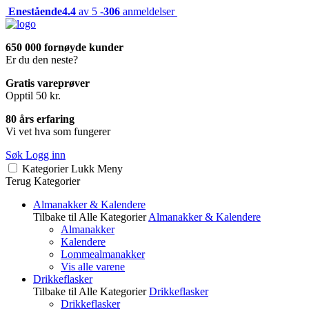
Enestående
4.4
av 5 -
306
anmeldelser
650 000 fornøyde kunder
Er du den neste?
Gratis vareprøver
Opptil 50 kr.
80 års erfaring
Vi vet hva som fungerer
Søk
Logg inn
Kategorier
Lukk
Meny
Terug
Kategorier
Almanakker & Kalendere
Tilbake til Alle Kategorier
Almanakker & Kalendere
Almanakker
Kalendere
Lommealmanakker
Vis alle varene
Drikkeflasker
Tilbake til Alle Kategorier
Drikkeflasker
Drikkeflasker