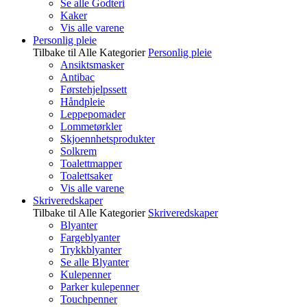
Se alle Godteri
Kaker
Vis alle varene
Personlig pleie
Tilbake til Alle Kategorier
Personlig pleie
Ansiktsmasker
Antibac
Førstehjelpssett
Håndpleie
Leppepomader
Lommetørkler
Skjoennhetsprodukter
Solkrem
Toalettmapper
Toalettsaker
Vis alle varene
Skriveredskaper
Tilbake til Alle Kategorier
Skriveredskaper
Blyanter
Fargeblyanter
Trykkblyanter
Se alle Blyanter
Kulepenner
Parker kulepenner
Touchpenner