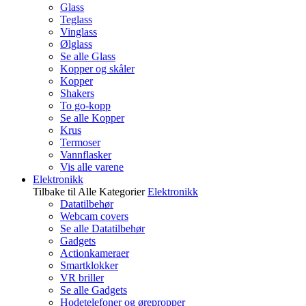
Glass
Teglass
Vinglass
Ølglass
Se alle Glass
Kopper og skåler
Kopper
Shakers
To go-kopp
Se alle Kopper
Krus
Termoser
Vannflasker
Vis alle varene
Elektronikk
Tilbake til Alle Kategorier
Elektronikk
Datatilbehør
Webcam covers
Se alle Datatilbehør
Gadgets
Actionkameraer
Smartklokker
VR briller
Se alle Gadgets
Hodetelefoner og ørepropper