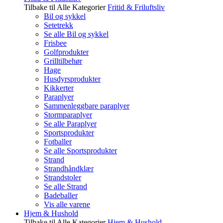
Tilbake til Alle Kategorier
Fritid & Friluftsliv
Bil og sykkel
Setetrekk
Se alle Bil og sykkel
Frisbee
Golfprodukter
Grilltilbehør
Hage
Husdyrsprodukter
Kikkerter
Paraplyer
Sammenleggbare paraplyer
Stormparaplyer
Se alle Paraplyer
Sportsprodukter
Fotballer
Se alle Sportsprodukter
Strand
Strandhåndklær
Strandstoler
Se alle Strand
Badeballer
Vis alle varene
Hjem & Hushold
Tilbake til Alle Kategorier
Hjem & Hushold