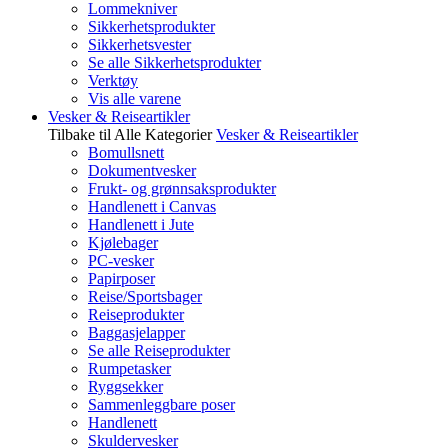
Lommekniver
Sikkerhetsprodukter
Sikkerhetsvester
Se alle Sikkerhetsprodukter
Verktøy
Vis alle varene
Vesker & Reiseartikler
Tilbake til Alle Kategorier
Vesker & Reiseartikler
Bomullsnett
Dokumentvesker
Frukt- og grønnsaksprodukter
Handlenett i Canvas
Handlenett i Jute
Kjølebager
PC-vesker
Papirposer
Reise/Sportsbager
Reiseprodukter
Baggasjelapper
Se alle Reiseprodukter
Rumpetasker
Ryggsekker
Sammenleggbare poser
Handlenett
Skuldervesker