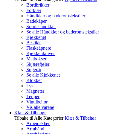
Bordbrikker
Forklær
Håndklær og baderomstekstiler
Badekåper
Sportshåndklær
Se alle Håndklær og baderomstekstiler
Kjøkkenet
Bestikk
Flaskeåpnere
Kjøkkenkniver
Matbokser
Skjærefjøler
Sugerør
Se alle Kjøkkenet
Klokker
Lys
Magneter
Tepper
Vintilbehør
Vis alle varene
Klær & Tilbehør
Tilbake til Alle Kategorier
Klær & Tilbehør
Arbeidsklær
Armbånd