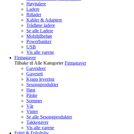
Høyttalere
Ladere
Billader
Kabler & Adaptere
Trådløse ladere
Se alle Ladere
Mobiltilbehør
Powerbanker
USB
Vis alle varene
Firmagaver
Tilbake til Alle Kategorier
Firmagaver
Gaveideer
Gavesett
Kjapp levering
Sesongprodukter
Høst
Påske
Sommer
Vår
Vinter
Se alle Sesongprodukter
Takkegaver
Vis alle varene
Fritid & Friluftsliv