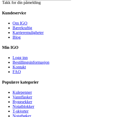
Takk for din påmelding
Kundeservice
Om IGO
Bærekraftig
Karrieremuligheter
Blog
Min IGO
Logg inn
Bestillingsinformasjon
Kontakt
FAQ
Populære kategorier
Kulepenner
Vannflasker
Ryggsekker
Notatblokker
T-skjorter
Notatbøker