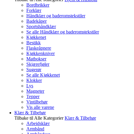
Bordbrikker
Forklær
Håndklær og baderomstekstiler
Badekåper
Sportshåndklær
Se alle Håndklær og baderomstekstiler
Kjøkkenet
Bestikk
Flaskeåpnere
Kjøkkenkniver
Matbokser
Skjærefjøler
Sugerør
Se alle Kjøkkenet
Klokker
Lys
Magneter
Tepper
Vintilbehør
Vis alle varene
Klær & Tilbehør
Tilbake til Alle Kategorier
Klær & Tilbehør
Arbeidsklær
Armbånd