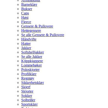
Armbåndsur
Barneklær
Bukser
Caps
Høst
Fleece
Gensere & Pullovere
Hettegensere
Se alle Gensere & Pullovere
Håndvifte
Hatter
Jakker
Softshelljakker
Se alle Jakker
Kjippkjappere
Lommebøker
Poloskjorter
Profilklær
Regntøy
Sikkerhetsklær
Skjerf
Skjorter
Sokker
Solbriller
Sportsklær