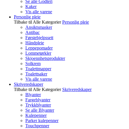
Se alle Godteri
Kaker
Vis alle varene
Personlig pleie
Tilbake til Alle Kategorier
Personlig pleie
Ansiktsmasker
Antibac
Førstehjelpssett
Håndpleie
Leppepomader
Lommetørkler
Skjoennhetsprodukter
Solkrem
Toalettmapper
Toalettsaker
Vis alle varene
Skriveredskaper
Tilbake til Alle Kategorier
Skriveredskaper
Blyanter
Fargeblyanter
Trykkblyanter
Se alle Blyanter
Kulepenner
Parker kulepenner
Touchpenner