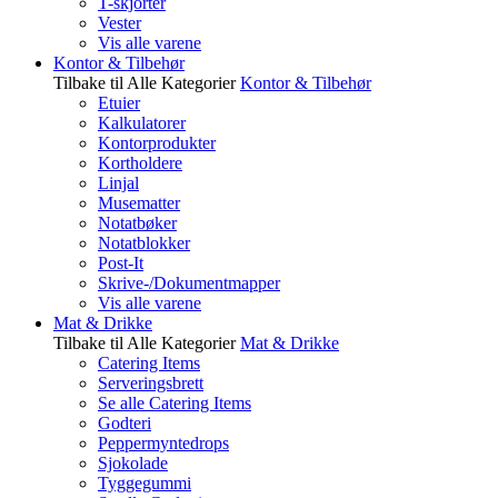
T-skjorter
Vester
Vis alle varene
Kontor & Tilbehør
Tilbake til Alle Kategorier
Kontor & Tilbehør
Etuier
Kalkulatorer
Kontorprodukter
Kortholdere
Linjal
Musematter
Notatbøker
Notatblokker
Post-It
Skrive-/Dokumentmapper
Vis alle varene
Mat & Drikke
Tilbake til Alle Kategorier
Mat & Drikke
Catering Items
Serveringsbrett
Se alle Catering Items
Godteri
Peppermyntedrops
Sjokolade
Tyggegummi