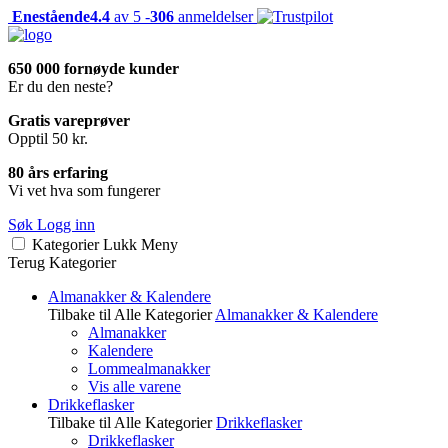
Enestående
4.4
av 5 -
306
anmeldelser
650 000 fornøyde kunder
Er du den neste?
Gratis vareprøver
Opptil 50 kr.
80 års erfaring
Vi vet hva som fungerer
Søk
Logg inn
Kategorier
Lukk
Meny
Terug
Kategorier
Almanakker & Kalendere
Tilbake til Alle Kategorier
Almanakker & Kalendere
Almanakker
Kalendere
Lommealmanakker
Vis alle varene
Drikkeflasker
Tilbake til Alle Kategorier
Drikkeflasker
Drikkeflasker