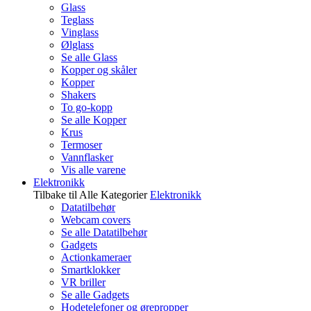
Glass
Teglass
Vinglass
Ølglass
Se alle Glass
Kopper og skåler
Kopper
Shakers
To go-kopp
Se alle Kopper
Krus
Termoser
Vannflasker
Vis alle varene
Elektronikk
Tilbake til Alle Kategorier
Elektronikk
Datatilbehør
Webcam covers
Se alle Datatilbehør
Gadgets
Actionkameraer
Smartklokker
VR briller
Se alle Gadgets
Hodetelefoner og ørepropper