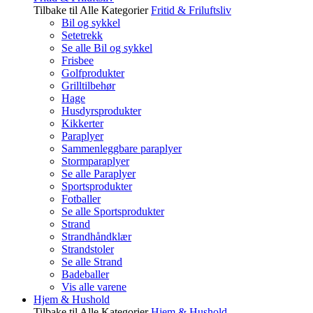
Tilbake til Alle Kategorier
Fritid & Friluftsliv
Bil og sykkel
Setetrekk
Se alle Bil og sykkel
Frisbee
Golfprodukter
Grilltilbehør
Hage
Husdyrsprodukter
Kikkerter
Paraplyer
Sammenleggbare paraplyer
Stormparaplyer
Se alle Paraplyer
Sportsprodukter
Fotballer
Se alle Sportsprodukter
Strand
Strandhåndklær
Strandstoler
Se alle Strand
Badeballer
Vis alle varene
Hjem & Hushold
Tilbake til Alle Kategorier
Hjem & Hushold