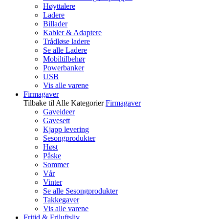
Høyttalere
Ladere
Billader
Kabler & Adaptere
Trådløse ladere
Se alle Ladere
Mobiltilbehør
Powerbanker
USB
Vis alle varene
Firmagaver
Tilbake til Alle Kategorier
Firmagaver
Gaveideer
Gavesett
Kjapp levering
Sesongprodukter
Høst
Påske
Sommer
Vår
Vinter
Se alle Sesongprodukter
Takkegaver
Vis alle varene
Fritid & Friluftsliv