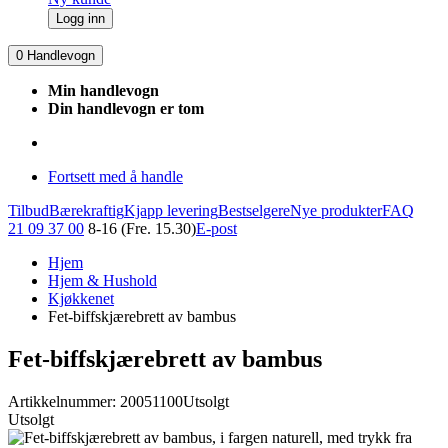
Logg inn
0
Handlevogn
Min handlevogn
Din handlevogn er tom
Fortsett med å handle
Tilbud
Bærekraftig
Kjapp levering
Bestselgere
Nye produkter
FAQ
21 09 37 00
8-16 (Fre. 15.30)
E-post
Hjem
Hjem & Hushold
Kjøkkenet
Fet-biffskjærebrett av bambus
Fet-biffskjærebrett av bambus
Artikkelnummer: 20051100
Utsolgt
Utsolgt