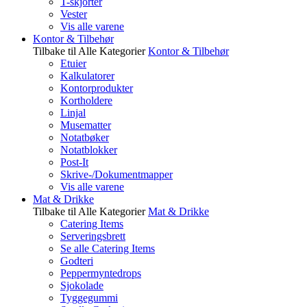
T-skjorter
Vester
Vis alle varene
Kontor & Tilbehør
Tilbake til Alle Kategorier
Kontor & Tilbehør
Etuier
Kalkulatorer
Kontorprodukter
Kortholdere
Linjal
Musematter
Notatbøker
Notatblokker
Post-It
Skrive-/Dokumentmapper
Vis alle varene
Mat & Drikke
Tilbake til Alle Kategorier
Mat & Drikke
Catering Items
Serveringsbrett
Se alle Catering Items
Godteri
Peppermyntedrops
Sjokolade
Tyggegummi