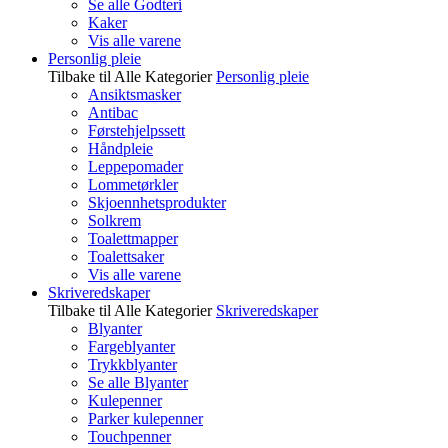
Se alle Godteri
Kaker
Vis alle varene
Personlig pleie
Tilbake til Alle Kategorier
Personlig pleie
Ansiktsmasker
Antibac
Førstehjelpssett
Håndpleie
Leppepomader
Lommetørkler
Skjoennhetsprodukter
Solkrem
Toalettmapper
Toalettsaker
Vis alle varene
Skriveredskaper
Tilbake til Alle Kategorier
Skriveredskaper
Blyanter
Fargeblyanter
Trykkblyanter
Se alle Blyanter
Kulepenner
Parker kulepenner
Touchpenner