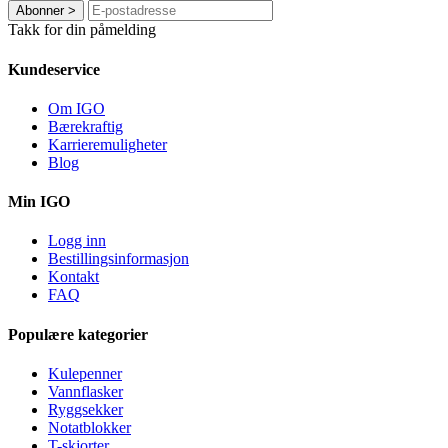
Abonner
>
Takk for din påmelding
Kundeservice
Om IGO
Bærekraftig
Karrieremuligheter
Blog
Min IGO
Logg inn
Bestillingsinformasjon
Kontakt
FAQ
Populære kategorier
Kulepenner
Vannflasker
Ryggsekker
Notatblokker
T-skjorter