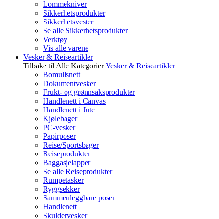
Lommekniver
Sikkerhetsprodukter
Sikkerhetsvester
Se alle Sikkerhetsprodukter
Verktøy
Vis alle varene
Vesker & Reiseartikler
Tilbake til Alle Kategorier
Vesker & Reiseartikler
Bomullsnett
Dokumentvesker
Frukt- og grønnsaksprodukter
Handlenett i Canvas
Handlenett i Jute
Kjølebager
PC-vesker
Papirposer
Reise/Sportsbager
Reiseprodukter
Baggasjelapper
Se alle Reiseprodukter
Rumpetasker
Ryggsekker
Sammenleggbare poser
Handlenett
Skuldervesker