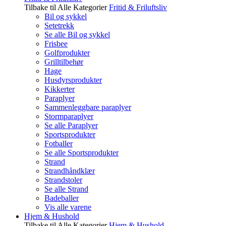
Tilbake til Alle Kategorier
Fritid & Friluftsliv
Bil og sykkel
Setetrekk
Se alle Bil og sykkel
Frisbee
Golfprodukter
Grilltilbehør
Hage
Husdyrsprodukter
Kikkerter
Paraplyer
Sammenleggbare paraplyer
Stormparaplyer
Se alle Paraplyer
Sportsprodukter
Fotballer
Se alle Sportsprodukter
Strand
Strandhåndklær
Strandstoler
Se alle Strand
Badeballer
Vis alle varene
Hjem & Hushold
Tilbake til Alle Kategorier
Hjem & Hushold