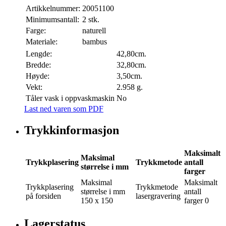
Artikkelnummer:
20051100
Minimumsantall:
2 stk.
Farge:
naturell
Materiale:
bambus
Lengde:
42,80cm.
Bredde:
32,80cm.
Høyde:
3,50cm.
Vekt:
2.958 g.
Tåler vask i oppvaskmaskin
No
Last ned varen som PDF
Trykkinformasjon
Maksimalt
Maksimal
Trykkplasering
Trykkmetode
antall
størrelse i mm
farger
Maksimal
Maksimalt
Trykkplasering
Trykkmetode
størrelse i mm
antall
på forsiden
lasergravering
150 x 150
farger
0
Lagerstatus