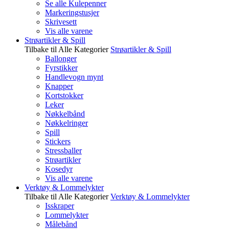
Se alle Kulepenner
Markeringstusjer
Skrivesett
Vis alle varene
Strøartikler & Spill
Tilbake til Alle Kategorier
Strøartikler & Spill
Ballonger
Fyrstikker
Handlevogn mynt
Knapper
Kortstokker
Leker
Nøkkelbånd
Nøkkelringer
Spill
Stickers
Stressballer
Strøartikler
Kosedyr
Vis alle varene
Verktøy & Lommelykter
Tilbake til Alle Kategorier
Verktøy & Lommelykter
Isskraper
Lommelykter
Målebånd