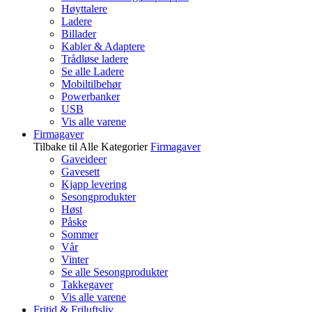
Høyttalere
Ladere
Billader
Kabler & Adaptere
Trådløse ladere
Se alle Ladere
Mobiltilbehør
Powerbanker
USB
Vis alle varene
Firmagaver
Tilbake til Alle Kategorier
Firmagaver
Gaveideer
Gavesett
Kjapp levering
Sesongprodukter
Høst
Påske
Sommer
Vår
Vinter
Se alle Sesongprodukter
Takkegaver
Vis alle varene
Fritid & Friluftsliv