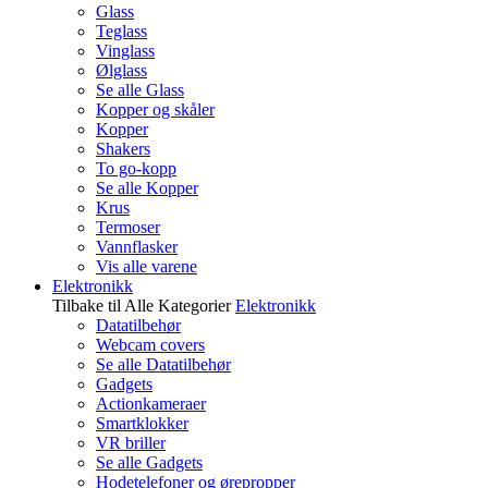
Glass
Teglass
Vinglass
Ølglass
Se alle Glass
Kopper og skåler
Kopper
Shakers
To go-kopp
Se alle Kopper
Krus
Termoser
Vannflasker
Vis alle varene
Elektronikk
Tilbake til Alle Kategorier
Elektronikk
Datatilbehør
Webcam covers
Se alle Datatilbehør
Gadgets
Actionkameraer
Smartklokker
VR briller
Se alle Gadgets
Hodetelefoner og ørepropper