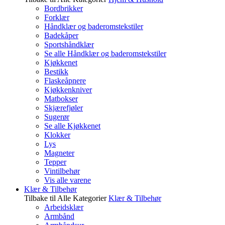
Bordbrikker
Forklær
Håndklær og baderomstekstiler
Badekåper
Sportshåndklær
Se alle Håndklær og baderomstekstiler
Kjøkkenet
Bestikk
Flaskeåpnere
Kjøkkenkniver
Matbokser
Skjærefjøler
Sugerør
Se alle Kjøkkenet
Klokker
Lys
Magneter
Tepper
Vintilbehør
Vis alle varene
Klær & Tilbehør
Tilbake til Alle Kategorier
Klær & Tilbehør
Arbeidsklær
Armbånd