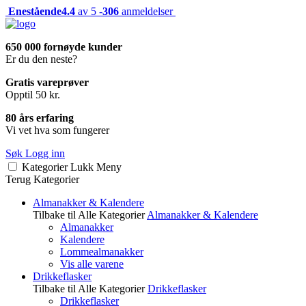
Enestående
4.4
av 5 -
306
anmeldelser
650 000 fornøyde kunder
Er du den neste?
Gratis vareprøver
Opptil 50 kr.
80 års erfaring
Vi vet hva som fungerer
Søk
Logg inn
Kategorier
Lukk
Meny
Terug
Kategorier
Almanakker & Kalendere
Tilbake til Alle Kategorier
Almanakker & Kalendere
Almanakker
Kalendere
Lommealmanakker
Vis alle varene
Drikkeflasker
Tilbake til Alle Kategorier
Drikkeflasker
Drikkeflasker