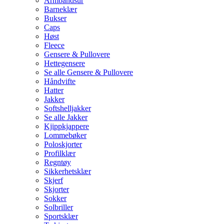
Armbåndsur
Barneklær
Bukser
Caps
Høst
Fleece
Gensere & Pullovere
Hettegensere
Se alle Gensere & Pullovere
Håndvifte
Hatter
Jakker
Softshelljakker
Se alle Jakker
Kjippkjappere
Lommebøker
Poloskjorter
Profilklær
Regntøy
Sikkerhetsklær
Skjerf
Skjorter
Sokker
Solbriller
Sportsklær