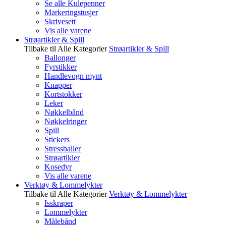
Se alle Kulepenner
Markeringstusjer
Skrivesett
Vis alle varene
Strøartikler & Spill
Tilbake til Alle Kategorier
Strøartikler & Spill
Ballonger
Fyrstikker
Handlevogn mynt
Knapper
Kortstokker
Leker
Nøkkelbånd
Nøkkelringer
Spill
Stickers
Stressballer
Strøartikler
Kosedyr
Vis alle varene
Verktøy & Lommelykter
Tilbake til Alle Kategorier
Verktøy & Lommelykter
Isskraper
Lommelykter
Målebånd