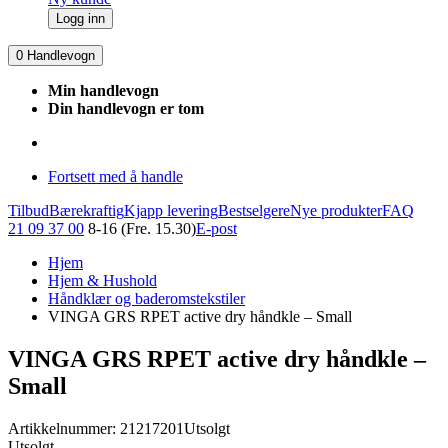
Logg inn
0
Handlevogn
Min handlevogn
Din handlevogn er tom
Fortsett med å handle
Tilbud
Bærekraftig
Kjapp levering
Bestselgere
Nye produkter
FAQ
21 09 37 00
8-16 (Fre. 15.30)
E-post
Hjem
Hjem & Hushold
Håndklær og baderomstekstiler
VINGA GRS RPET active dry håndkle – Small
VINGA GRS RPET active dry håndkle –
Small
Artikkelnummer: 21217201
Utsolgt
Utsolgt