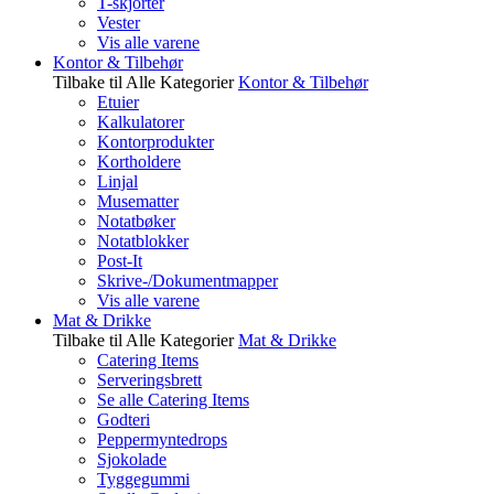
T-skjorter
Vester
Vis alle varene
Kontor & Tilbehør
Tilbake til Alle Kategorier
Kontor & Tilbehør
Etuier
Kalkulatorer
Kontorprodukter
Kortholdere
Linjal
Musematter
Notatbøker
Notatblokker
Post-It
Skrive-/Dokumentmapper
Vis alle varene
Mat & Drikke
Tilbake til Alle Kategorier
Mat & Drikke
Catering Items
Serveringsbrett
Se alle Catering Items
Godteri
Peppermyntedrops
Sjokolade
Tyggegummi