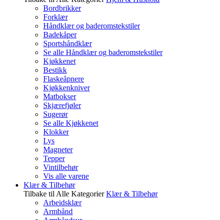
Bordbrikker
Forklær
Håndklær og baderomstekstiler
Badekåper
Sportshåndklær
Se alle Håndklær og baderomstekstiler
Kjøkkenet
Bestikk
Flaskeåpnere
Kjøkkenkniver
Matbokser
Skjærefjøler
Sugerør
Se alle Kjøkkenet
Klokker
Lys
Magneter
Tepper
Vintilbehør
Vis alle varene
Klær & Tilbehør
Tilbake til Alle Kategorier
Klær & Tilbehør
Arbeidsklær
Armbånd