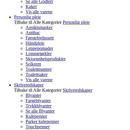
Se alle Godteri
Kaker
Vis alle varene
Personlig pleie
Tilbake til Alle Kategorier
Personlig pleie
Ansiktsmasker
Antibac
Førstehjelpssett
Håndpleie
Leppepomader
Lommetørkler
Skjoennhetsprodukter
Solkrem
Toalettmapper
Toalettsaker
Vis alle varene
Skriveredskaper
Tilbake til Alle Kategorier
Skriveredskaper
Blyanter
Fargeblyanter
Trykkblyanter
Se alle Blyanter
Kulepenner
Parker kulepenner
Touchpenner