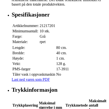
basert på den totale produktvekten.
Spesifikasjoner
Artikkelnummer:
21217201
Minimumsantall:
10 stk.
Farge:
Grå
Materiale:
rpet
Lengde:
80 cm.
Bredde:
40 cm.
Høyde:
1 cm.
Vekt:
128 g.
PMS-farger
17-3911
Tåler vask i oppvaskmaskin
No
Last ned varen som PDF
Trykkinformasjon
Maksimalt
Maksimal
Trykkplasering
Trykkmetode
antall
størrelse i mm