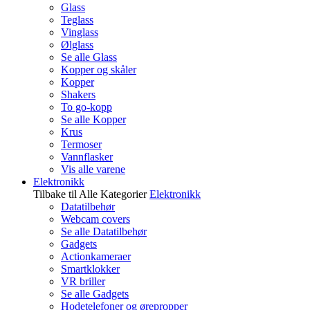
Glass
Teglass
Vinglass
Ølglass
Se alle Glass
Kopper og skåler
Kopper
Shakers
To go-kopp
Se alle Kopper
Krus
Termoser
Vannflasker
Vis alle varene
Elektronikk
Tilbake til Alle Kategorier
Elektronikk
Datatilbehør
Webcam covers
Se alle Datatilbehør
Gadgets
Actionkameraer
Smartklokker
VR briller
Se alle Gadgets
Hodetelefoner og ørepropper