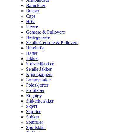
Armbåndsur
Barneklær
Bukser
Caps
Høst
Fleece
Gensere & Pullovere
Hettegensere
Se alle Gensere & Pullovere
Håndvifte
Hatter
Jakker
Softshelljakker
Se alle Jakker
Kjippkjappere
Lommebøker
Poloskjorter
Profilklær
Regntøy
Sikkerhetsklær
Skjerf
Skjorter
Sokker
Solbriller
Sportsklær