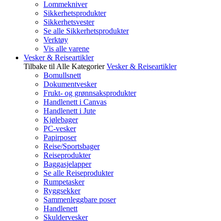
Lommekniver
Sikkerhetsprodukter
Sikkerhetsvester
Se alle Sikkerhetsprodukter
Verktøy
Vis alle varene
Vesker & Reiseartikler
Tilbake til Alle Kategorier
Vesker & Reiseartikler
Bomullsnett
Dokumentvesker
Frukt- og grønnsaksprodukter
Handlenett i Canvas
Handlenett i Jute
Kjølebager
PC-vesker
Papirposer
Reise/Sportsbager
Reiseprodukter
Baggasjelapper
Se alle Reiseprodukter
Rumpetasker
Ryggsekker
Sammenleggbare poser
Handlenett
Skuldervesker