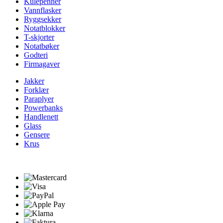
Kulepenner
Vannflasker
Ryggsekker
Notatblokker
T-skjorter
Notatbøker
Godteri
Firmagaver
Jakker
Forklær
Paraplyer
Powerbanks
Handlenett
Glass
Gensere
Krus