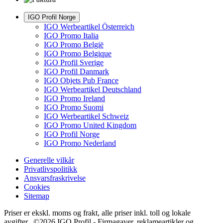
IGO Profil Norge
IGO Werbeartikel Österreich
IGO Promo Italia
IGO Promo België
IGO Promo Belgique
IGO Profil Sverige
IGO Profil Danmark
IGO Objets Pub France
IGO Werbeartikel Deutschland
IGO Promo Ireland
IGO Promo Suomi
IGO Werbeartikel Schweiz
IGO Promo United Kingdom
IGO Profil Norge
IGO Promo Nederland
Generelle vilkår
Privatlivspolitikk
Ansvarsfraskrivelse
Cookies
Sitemap
Priser er ekskl. moms og frakt, alle priser inkl. toll og lokale
avgifter. ©2026 IGO Profil - Firmagaver, reklameartikler og