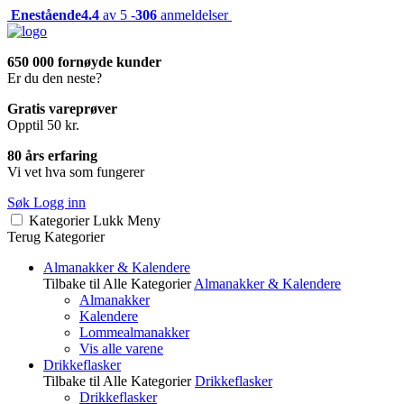
Enestående
4.4
av 5 -
306
anmeldelser
650 000 fornøyde kunder
Er du den neste?
Gratis vareprøver
Opptil 50 kr.
80 års erfaring
Vi vet hva som fungerer
Søk
Logg inn
Kategorier
Lukk
Meny
Terug
Kategorier
Almanakker & Kalendere
Tilbake til Alle Kategorier
Almanakker & Kalendere
Almanakker
Kalendere
Lommealmanakker
Vis alle varene
Drikkeflasker
Tilbake til Alle Kategorier
Drikkeflasker
Drikkeflasker