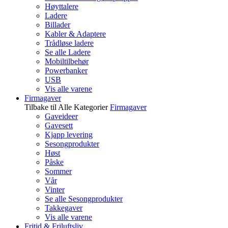
Høyttalere
Ladere
Billader
Kabler & Adaptere
Trådløse ladere
Se alle Ladere
Mobiltilbehør
Powerbanker
USB
Vis alle varene
Firmagaver
Tilbake til Alle Kategorier
Firmagaver
Gaveideer
Gavesett
Kjapp levering
Sesongprodukter
Høst
Påske
Sommer
Vår
Vinter
Se alle Sesongprodukter
Takkegaver
Vis alle varene
Fritid & Friluftsliv