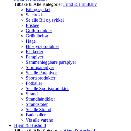
Tilbake til Alle Kategorier
Fritid & Friluftsliv
Bil og sykkel
Setetrekk
Se alle Bil og sykkel
Frisbee
Golfprodukter
Grilltilbehør
Hage
Husdyrsprodukter
Kikkerter
Paraplyer
Sammenleggbare paraplyer
Stormparaplyer
Se alle Paraplyer
Sportsprodukter
Fotballer
Se alle Sportsprodukter
Strand
Strandhåndklær
Strandstoler
Se alle Strand
Badeballer
Vis alle varene
Hjem & Hushold
Tilbake til Alle Kategorier
Hjem & Hushold