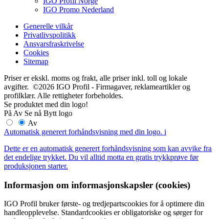
IGO Profil Norge
IGO Promo Nederland
Generelle vilkår
Privatlivspolitikk
Ansvarsfraskrivelse
Cookies
Sitemap
Priser er ekskl. moms og frakt, alle priser inkl. toll og lokale
avgifter. ©2026 IGO Profil - Firmagaver, reklameartikler og
profilklær. Alle rettigheter forbeholdes.
Se produktet med din logo!
På
Av
Se nå
Bytt logo
Av
Automatisk generert forhåndsvisning med din logo.
i
Dette er en automatisk generert forhåndsvisning som kan avvike fra
det endelige trykket. Du vil alltid motta en gratis trykkprøve før
produksjonen starter.
Informasjon om informasjonskapsler (cookies)
IGO Profil bruker første- og tredjepartscookies for å optimere din
handleopplevelse. Standardcookies er obligatoriske og sørger for