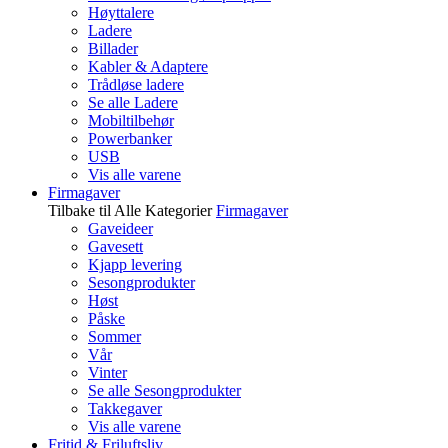
Høyttalere
Ladere
Billader
Kabler & Adaptere
Trådløse ladere
Se alle Ladere
Mobiltilbehør
Powerbanker
USB
Vis alle varene
Firmagaver
Tilbake til Alle Kategorier
Firmagaver
Gaveideer
Gavesett
Kjapp levering
Sesongprodukter
Høst
Påske
Sommer
Vår
Vinter
Se alle Sesongprodukter
Takkegaver
Vis alle varene
Fritid & Friluftsliv