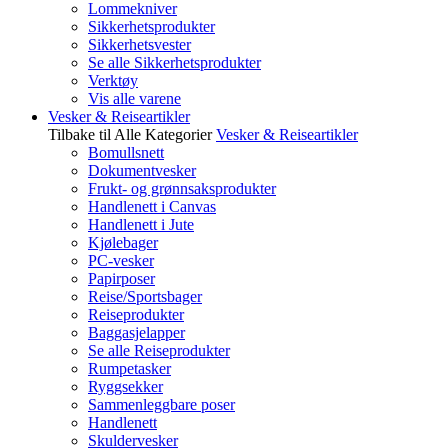
Lommekniver
Sikkerhetsprodukter
Sikkerhetsvester
Se alle Sikkerhetsprodukter
Verktøy
Vis alle varene
Vesker & Reiseartikler
Tilbake til Alle Kategorier
Vesker & Reiseartikler
Bomullsnett
Dokumentvesker
Frukt- og grønnsaksprodukter
Handlenett i Canvas
Handlenett i Jute
Kjølebager
PC-vesker
Papirposer
Reise/Sportsbager
Reiseprodukter
Baggasjelapper
Se alle Reiseprodukter
Rumpetasker
Ryggsekker
Sammenleggbare poser
Handlenett
Skuldervesker