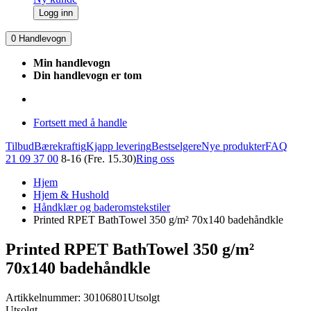
Logg inn
0
Handlevogn
Min handlevogn
Din handlevogn er tom
Fortsett med å handle
Tilbud
Bærekraftig
Kjapp levering
Bestselgere
Nye produkter
FAQ
21 09 37 00
8-16 (Fre. 15.30)
Ring oss
Hjem
Hjem & Hushold
Håndklær og baderomstekstiler
Printed RPET BathTowel 350 g/m² 70x140 badehåndkle
Printed RPET BathTowel 350 g/m²
70x140 badehåndkle
Artikkelnummer: 30106801
Utsolgt
Utsolgt