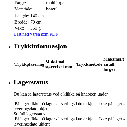
Farge:
multifarget
Materiale:
bomull
Lengde:
140 cm.
Bredde:
70 cm.
Vekt:
350 g.
Last ned varen som PDF
Trykkinformasjon
Maksimalt
Maksimal
Trykkplasering
Trykkmetode
antall
størrelse i mm
farger
Lagerstatus
Du kan se lagerstatus ved å klikke på knappen under
På lager
Ikke på lager - leveringsdato er kjent
Ikke på lager -
leveringsdato ukjent
Se full lagerstatus
På lager
Ikke på lager - leveringsdato er kjent
Ikke på lager -
leveringsdato ukjent