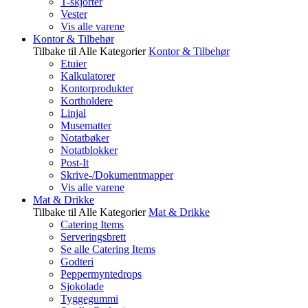
T-skjorter
Vester
Vis alle varene
Kontor & Tilbehør
Tilbake til Alle Kategorier
Kontor & Tilbehør
Etuier
Kalkulatorer
Kontorprodukter
Kortholdere
Linjal
Musematter
Notatbøker
Notatblokker
Post-It
Skrive-/Dokumentmapper
Vis alle varene
Mat & Drikke
Tilbake til Alle Kategorier
Mat & Drikke
Catering Items
Serveringsbrett
Se alle Catering Items
Godteri
Peppermyntedrops
Sjokolade
Tyggegummi