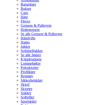
Armbåndsur
Barneklær
Bukser
Caps
Høst
Fleece
Gensere & Pullovere
Hettegensere
Se alle Gensere & Pullovere
Håndvifte
Hatter
Jakker
Softshelljakker
Se alle Jakker
Kjippkjappere
Lommebøker
Poloskjorter
Profilklær
Regntøy
Sikkerhetsklær
Skjerf
Skjorter
Sokker
Solbriller
Sportsklær