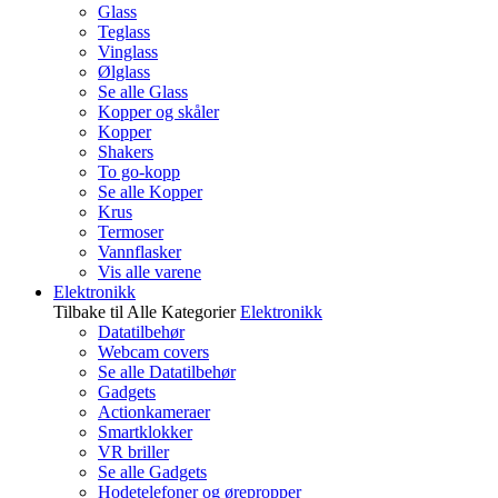
Glass
Teglass
Vinglass
Ølglass
Se alle Glass
Kopper og skåler
Kopper
Shakers
To go-kopp
Se alle Kopper
Krus
Termoser
Vannflasker
Vis alle varene
Elektronikk
Tilbake til Alle Kategorier
Elektronikk
Datatilbehør
Webcam covers
Se alle Datatilbehør
Gadgets
Actionkameraer
Smartklokker
VR briller
Se alle Gadgets
Hodetelefoner og ørepropper