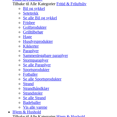
Tilbake til Alle Kategorier
Fritid & Friluftsliv
Bil og sykkel
Setetrekk
Se alle Bil og sykkel
Frisbee
Golfprodukter
Grilltilbehør
Hage
Husdyrsprodukter
Kikkerter
Paraplyer
Sammenleggbare paraplyer
Stormparaplyer
Se alle Paraplyer
Sportsprodukter
Fotballer
Se alle Sportsprodukter
Strand
Strandhåndklær
Strandstoler
Se alle Strand
Badeballer
Vis alle varene
Hjem & Hushold
Tilbake til Alle Kategorier
Hjem & Hushold