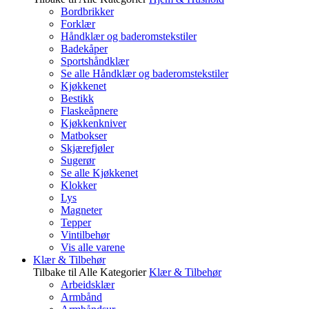
Bordbrikker
Forklær
Håndklær og baderomstekstiler
Badekåper
Sportshåndklær
Se alle Håndklær og baderomstekstiler
Kjøkkenet
Bestikk
Flaskeåpnere
Kjøkkenkniver
Matbokser
Skjærefjøler
Sugerør
Se alle Kjøkkenet
Klokker
Lys
Magneter
Tepper
Vintilbehør
Vis alle varene
Klær & Tilbehør
Tilbake til Alle Kategorier
Klær & Tilbehør
Arbeidsklær
Armbånd