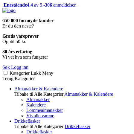
Enestående
4.4
av 5 -
306
anmeldelser
650 000 fornøyde kunder
Er du den neste?
Gratis vareprøver
Opptil 50 kr.
80 års erfaring
Vi vet hva som fungerer
Søk
Logg inn
Kategorier
Lukk
Meny
Terug
Kategorier
Almanakker & Kalendere
Tilbake til Alle Kategorier
Almanakker & Kalendere
Almanakker
Kalendere
Lommealmanakker
Vis alle varene
Drikkeflasker
Tilbake til Alle Kategorier
Drikkeflasker
Drikkeflasker