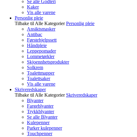
Se alle Godteri
Kaker
Vis alle varene
Personlig pleie
Tilbake til Alle Kategorier
Personlig pleie
Ansiktsmasker
Antibac
Førstehjelpssett
Håndpleie
Leppepomader
Lommetørkler
Skjoennhetsprodukter
Solkrem
Toalettmapper
Toalettsaker
Vis alle varene
Skriveredskaper
Tilbake til Alle Kategorier
Skriveredskaper
Blyanter
Fargeblyanter
Trykkblyanter
Se alle Blyanter
Kulepenner
Parker kulepenner
Touchpenner