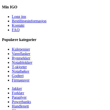
Min IGO
Logg inn
Bestillingsinformasjon
Kontakt
FAQ
Populære kategorier
Kulepenner
Vannflasker
Ryggsekker
Notatblokker
T-skjorter
Notatbøker
Godteri
Firmagaver
Jakker
Forklær
Paraplyer
Powerbanks
Handlenett