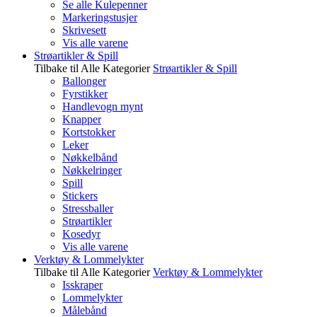
Se alle Kulepenner
Markeringstusjer
Skrivesett
Vis alle varene
Strøartikler & Spill
Tilbake til Alle Kategorier
Strøartikler & Spill
Ballonger
Fyrstikker
Handlevogn mynt
Knapper
Kortstokker
Leker
Nøkkelbånd
Nøkkelringer
Spill
Stickers
Stressballer
Strøartikler
Kosedyr
Vis alle varene
Verktøy & Lommelykter
Tilbake til Alle Kategorier
Verktøy & Lommelykter
Isskraper
Lommelykter
Målebånd