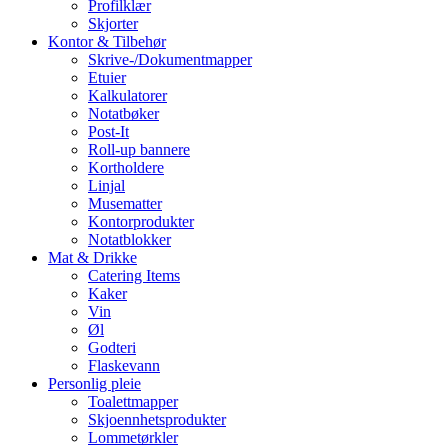
Profilklær
Skjorter
Kontor & Tilbehør
Skrive-/Dokumentmapper
Etuier
Kalkulatorer
Notatbøker
Post-It
Roll-up bannere
Kortholdere
Linjal
Musematter
Kontorprodukter
Notatblokker
Mat & Drikke
Catering Items
Kaker
Vin
Øl
Godteri
Flaskevann
Personlig pleie
Toalettmapper
Skjoennhetsprodukter
Lommetørkler