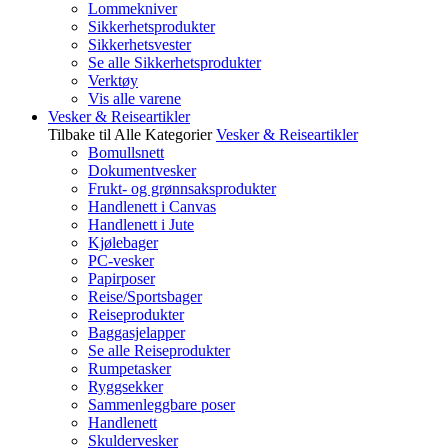
Lommekniver
Sikkerhetsprodukter
Sikkerhetsvester
Se alle Sikkerhetsprodukter
Verktøy
Vis alle varene
Vesker & Reiseartikler
Tilbake til Alle Kategorier
Vesker & Reiseartikler
Bomullsnett
Dokumentvesker
Frukt- og grønnsaksprodukter
Handlenett i Canvas
Handlenett i Jute
Kjølebager
PC-vesker
Papirposer
Reise/Sportsbager
Reiseprodukter
Baggasjelapper
Se alle Reiseprodukter
Rumpetasker
Ryggsekker
Sammenleggbare poser
Handlenett
Skuldervesker