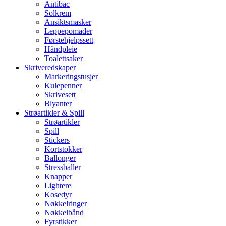
Antibac
Solkrem
Ansiktsmasker
Leppepomader
Førstehjelpssett
Håndpleie
Toalettsaker
Skriveredskaper
Markeringstusjer
Kulepenner
Skrivesett
Blyanter
Strøartikler & Spill
Strøartikler
Spill
Stickers
Kortstokker
Ballonger
Stressballer
Knapper
Lightere
Kosedyr
Nøkkelringer
Nøkkelbånd
Fyrstikker