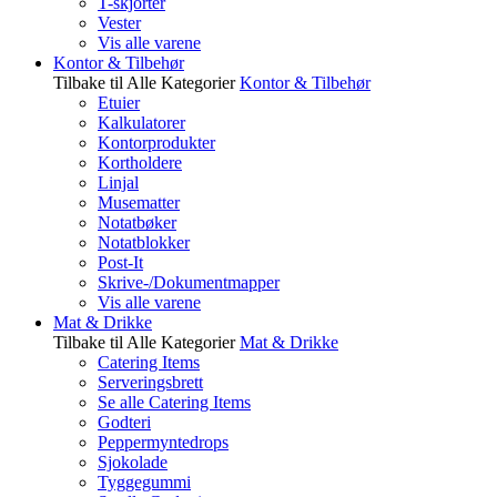
T-skjorter
Vester
Vis alle varene
Kontor & Tilbehør
Tilbake til Alle Kategorier
Kontor & Tilbehør
Etuier
Kalkulatorer
Kontorprodukter
Kortholdere
Linjal
Musematter
Notatbøker
Notatblokker
Post-It
Skrive-/Dokumentmapper
Vis alle varene
Mat & Drikke
Tilbake til Alle Kategorier
Mat & Drikke
Catering Items
Serveringsbrett
Se alle Catering Items
Godteri
Peppermyntedrops
Sjokolade
Tyggegummi