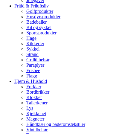
Julegaver
Fritid & Friluftsliv
Golfprodukter
Husdyrsprodukter
Badeballer
Bil og sykkel
Sportsprodukter
Hage
Kikkerter
Sykkel
Strand
Grilltilbehør
Paraplyer
Frisbee
Flagg
Hjem & Hushold
Forklær
Bordbrikker
Klokker
Tallerkener
Lys
Kjøkkenet
Magneter
Håndklær og baderomstekstiler
Vintilbehør