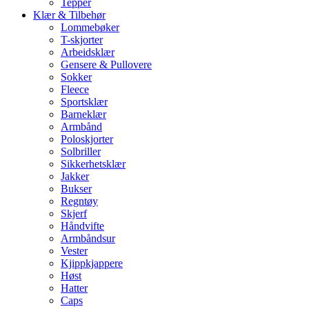
Tepper
Klær & Tilbehør
Lommebøker
T-skjorter
Arbeidsklær
Gensere & Pullovere
Sokker
Fleece
Sportsklær
Barneklær
Armbånd
Poloskjorter
Solbriller
Sikkerhetsklær
Jakker
Bukser
Regntøy
Skjerf
Håndvifte
Armbåndsur
Vester
Kjippkjappere
Høst
Hatter
Caps