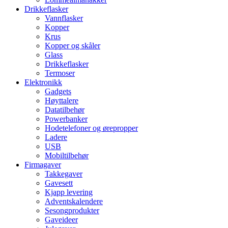
Drikkeflasker
Vannflasker
Kopper
Krus
Kopper og skåler
Glass
Drikkeflasker
Termoser
Elektronikk
Gadgets
Høyttalere
Datatilbehør
Powerbanker
Hodetelefoner og ørepropper
Ladere
USB
Mobiltilbehør
Firmagaver
Takkegaver
Gavesett
Kjapp levering
Adventskalendere
Sesongprodukter
Gaveideer