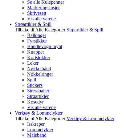
Se alle Kulepenner
Markeringstusjer
Skrivesett
Vis alle varene
Strøartikler & Spill
Tilbake til Alle Kategorier
Strøartikler & Spill
Ballonger
Fyrstikker
Handlevogn mynt
Knapper
Kortstokker
Leker
Nøkkelbånd
Nøkkelringer
Spill
Stickers
Stressballer
Strøartikler
Kosedyr
Vis alle varene
Verktøy & Lommelykter
Tilbake til Alle Kategorier
Verktøy & Lommelykter
Isskraper
Lommelykter
Målebånd