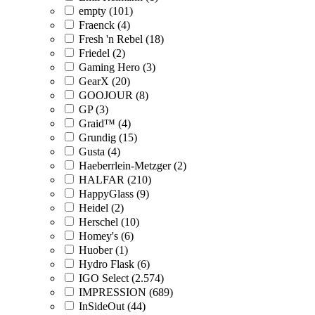
empty (101)
Fraenck (4)
Fresh 'n Rebel (18)
Friedel (2)
Gaming Hero (3)
GearX (20)
GOOJOUR (8)
GP (3)
Graid™ (4)
Grundig (15)
Gusta (4)
Haeberrlein-Metzger (2)
HALFAR (210)
HappyGlass (9)
Heidel (2)
Herschel (10)
Homey's (6)
Huober (1)
Hydro Flask (6)
IGO Select (2.574)
IMPRESSION (689)
InSideOut (44)