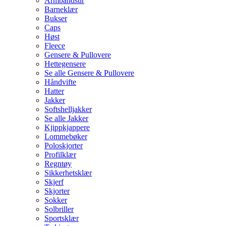
Armbåndsur
Barneklær
Bukser
Caps
Høst
Fleece
Gensere & Pullovere
Hettegensere
Se alle Gensere & Pullovere
Håndvifte
Hatter
Jakker
Softshelljakker
Se alle Jakker
Kjippkjappere
Lommebøker
Poloskjorter
Profilklær
Regntøy
Sikkerhetsklær
Skjerf
Skjorter
Sokker
Solbriller
Sportsklær