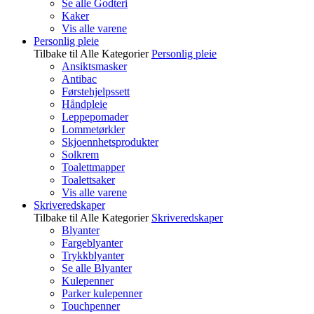
Se alle Godteri
Kaker
Vis alle varene
Personlig pleie
Tilbake til Alle Kategorier
Personlig pleie
Ansiktsmasker
Antibac
Førstehjelpssett
Håndpleie
Leppepomader
Lommetørkler
Skjoennhetsprodukter
Solkrem
Toalettmapper
Toalettsaker
Vis alle varene
Skriveredskaper
Tilbake til Alle Kategorier
Skriveredskaper
Blyanter
Fargeblyanter
Trykkblyanter
Se alle Blyanter
Kulepenner
Parker kulepenner
Touchpenner