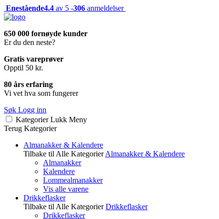
Enestående
4.4
av 5 -
306
anmeldelser
650 000 fornøyde kunder
Er du den neste?
Gratis vareprøver
Opptil 50 kr.
80 års erfaring
Vi vet hva som fungerer
Søk
Logg inn
Kategorier
Lukk
Meny
Terug
Kategorier
Almanakker & Kalendere
Tilbake til Alle Kategorier
Almanakker & Kalendere
Almanakker
Kalendere
Lommealmanakker
Vis alle varene
Drikkeflasker
Tilbake til Alle Kategorier
Drikkeflasker
Drikkeflasker