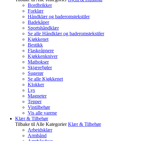
Bordbrikker
Forklær
Håndklær og baderomstekstiler
Badekåper
Sportshåndklær
Se alle Håndklær og baderomstekstiler
Kjøkkenet
Bestikk
Flaskeåpnere
Kjøkkenkniver
Matbokser
Skjærefjøler
Sugerør
Se alle Kjøkkenet
Klokker
Lys
Magneter
Tepper
Vintilbehør
Vis alle varene
Klær & Tilbehør
Tilbake til Alle Kategorier
Klær & Tilbehør
Arbeidsklær
Armbånd