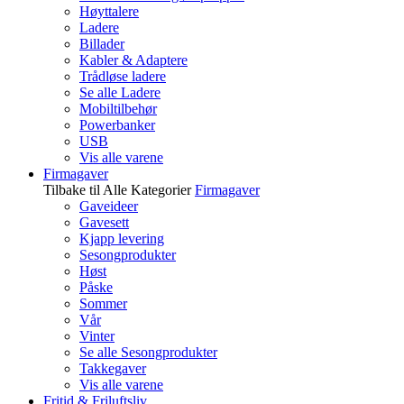
Høyttalere
Ladere
Billader
Kabler & Adaptere
Trådløse ladere
Se alle Ladere
Mobiltilbehør
Powerbanker
USB
Vis alle varene
Firmagaver
Tilbake til Alle Kategorier
Firmagaver
Gaveideer
Gavesett
Kjapp levering
Sesongprodukter
Høst
Påske
Sommer
Vår
Vinter
Se alle Sesongprodukter
Takkegaver
Vis alle varene
Fritid & Friluftsliv