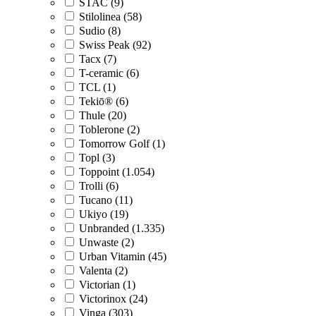
STAC (9)
Stilolinea (58)
Sudio (8)
Swiss Peak (92)
Tacx (7)
T-ceramic (6)
TCL (1)
Tekiō® (6)
Thule (20)
Toblerone (2)
Tomorrow Golf (1)
Topl (3)
Toppoint (1.054)
Trolli (6)
Tucano (11)
Ukiyo (19)
Unbranded (1.335)
Unwaste (2)
Urban Vitamin (45)
Valenta (2)
Victorian (1)
Victorinox (24)
Vinga (303)