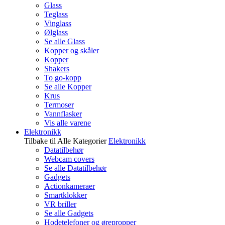
Glass
Teglass
Vinglass
Ølglass
Se alle Glass
Kopper og skåler
Kopper
Shakers
To go-kopp
Se alle Kopper
Krus
Termoser
Vannflasker
Vis alle varene
Elektronikk
Tilbake til Alle Kategorier
Elektronikk
Datatilbehør
Webcam covers
Se alle Datatilbehør
Gadgets
Actionkameraer
Smartklokker
VR briller
Se alle Gadgets
Hodetelefoner og ørepropper