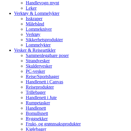
Handlevogn mynt
Leker
Verktøy & Lommelykter
Isskraper
Målebånd
Lommekniver
Verktøy
Sikkerhetsprodukter
Lommelykter
Vesker & Reiseartikler
Sammenleggbare poser
Strandvesker
Skuldervesker
PC-vesker
Reise/Sportsbager
Handlenett i Canvas
Reiseprodukter
Trillebager
Handlenett i Jute
Rumpetasker
Handlenett
Bomullsnett
Ryggsekker
Frukt- og grønnsaksprodukter
Kjølebager