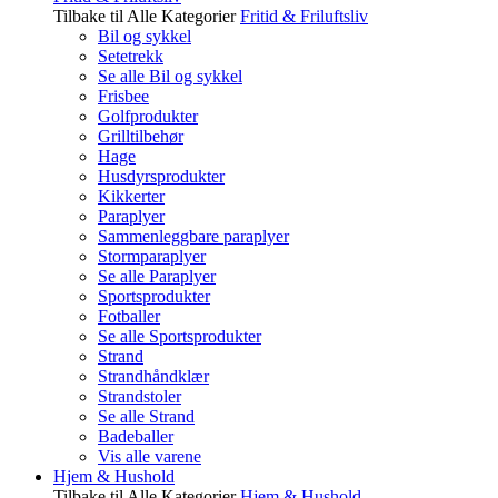
Tilbake til Alle Kategorier
Fritid & Friluftsliv
Bil og sykkel
Setetrekk
Se alle Bil og sykkel
Frisbee
Golfprodukter
Grilltilbehør
Hage
Husdyrsprodukter
Kikkerter
Paraplyer
Sammenleggbare paraplyer
Stormparaplyer
Se alle Paraplyer
Sportsprodukter
Fotballer
Se alle Sportsprodukter
Strand
Strandhåndklær
Strandstoler
Se alle Strand
Badeballer
Vis alle varene
Hjem & Hushold
Tilbake til Alle Kategorier
Hjem & Hushold