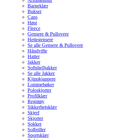
Armbåndsur
Barneklær
Bukser
Caps
Høst
Fleece
Gensere & Pullovere
Hettegensere
Se alle Gensere & Pullovere
Håndvifte
Hatter
Jakker
Softshelljakker
Se alle Jakker
Kjippkjappere
Lommebøker
Poloskjorter
Profilklær
Regntøy
Sikkerhetsklær
Skjerf
Skjorter
Sokker
Solbriller
Sportsklær