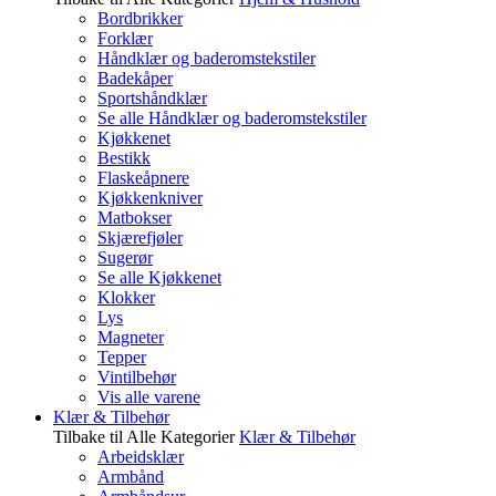
Bordbrikker
Forklær
Håndklær og baderomstekstiler
Badekåper
Sportshåndklær
Se alle Håndklær og baderomstekstiler
Kjøkkenet
Bestikk
Flaskeåpnere
Kjøkkenkniver
Matbokser
Skjærefjøler
Sugerør
Se alle Kjøkkenet
Klokker
Lys
Magneter
Tepper
Vintilbehør
Vis alle varene
Klær & Tilbehør
Tilbake til Alle Kategorier
Klær & Tilbehør
Arbeidsklær
Armbånd