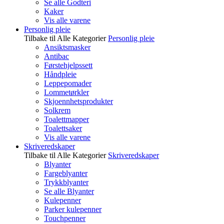
Se alle Godteri
Kaker
Vis alle varene
Personlig pleie
Tilbake til Alle Kategorier
Personlig pleie
Ansiktsmasker
Antibac
Førstehjelpssett
Håndpleie
Leppepomader
Lommetørkler
Skjoennhetsprodukter
Solkrem
Toalettmapper
Toalettsaker
Vis alle varene
Skriveredskaper
Tilbake til Alle Kategorier
Skriveredskaper
Blyanter
Fargeblyanter
Trykkblyanter
Se alle Blyanter
Kulepenner
Parker kulepenner
Touchpenner