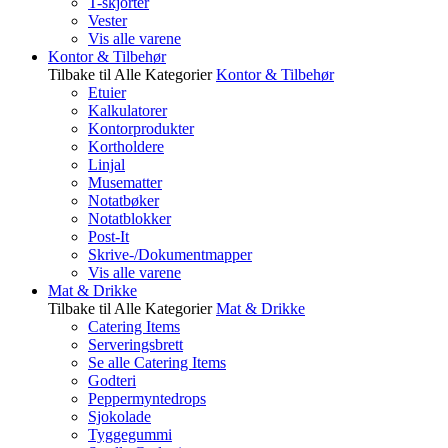
T-skjorter
Vester
Vis alle varene
Kontor & Tilbehør
Tilbake til Alle Kategorier
Kontor & Tilbehør
Etuier
Kalkulatorer
Kontorprodukter
Kortholdere
Linjal
Musematter
Notatbøker
Notatblokker
Post-It
Skrive-/Dokumentmapper
Vis alle varene
Mat & Drikke
Tilbake til Alle Kategorier
Mat & Drikke
Catering Items
Serveringsbrett
Se alle Catering Items
Godteri
Peppermyntedrops
Sjokolade
Tyggegummi