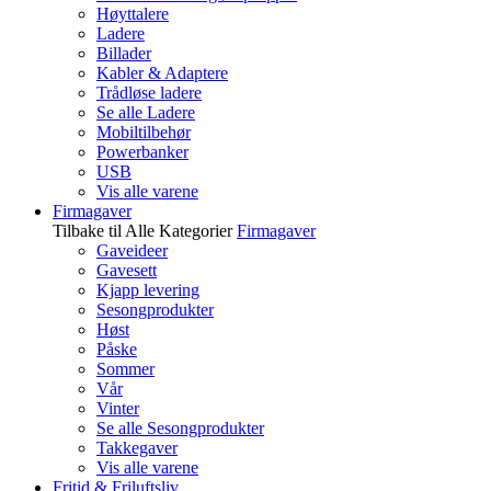
Høyttalere
Ladere
Billader
Kabler & Adaptere
Trådløse ladere
Se alle Ladere
Mobiltilbehør
Powerbanker
USB
Vis alle varene
Firmagaver
Tilbake til Alle Kategorier
Firmagaver
Gaveideer
Gavesett
Kjapp levering
Sesongprodukter
Høst
Påske
Sommer
Vår
Vinter
Se alle Sesongprodukter
Takkegaver
Vis alle varene
Fritid & Friluftsliv