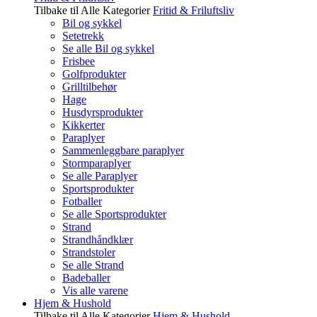
Tilbake til Alle Kategorier
Fritid & Friluftsliv
Bil og sykkel
Setetrekk
Se alle Bil og sykkel
Frisbee
Golfprodukter
Grilltilbehør
Hage
Husdyrsprodukter
Kikkerter
Paraplyer
Sammenleggbare paraplyer
Stormparaplyer
Se alle Paraplyer
Sportsprodukter
Fotballer
Se alle Sportsprodukter
Strand
Strandhåndklær
Strandstoler
Se alle Strand
Badeballer
Vis alle varene
Hjem & Hushold
Tilbake til Alle Kategorier
Hjem & Hushold