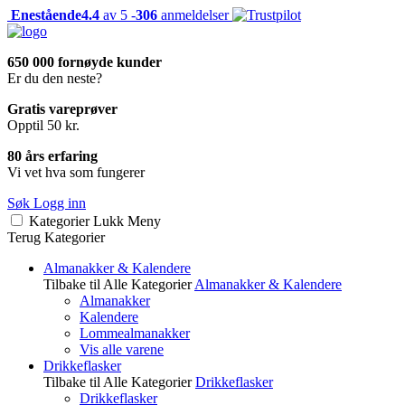
Enestående
4.4
av 5 -
306
anmeldelser
650 000 fornøyde kunder
Er du den neste?
Gratis vareprøver
Opptil 50 kr.
80 års erfaring
Vi vet hva som fungerer
Søk
Logg inn
Kategorier
Lukk
Meny
Terug
Kategorier
Almanakker & Kalendere
Tilbake til Alle Kategorier
Almanakker & Kalendere
Almanakker
Kalendere
Lommealmanakker
Vis alle varene
Drikkeflasker
Tilbake til Alle Kategorier
Drikkeflasker
Drikkeflasker