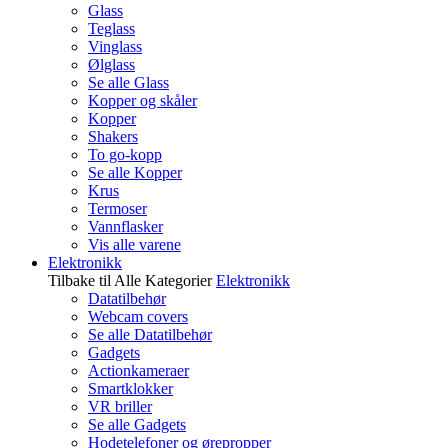
Glass
Teglass
Vinglass
Ølglass
Se alle Glass
Kopper og skåler
Kopper
Shakers
To go-kopp
Se alle Kopper
Krus
Termoser
Vannflasker
Vis alle varene
Elektronikk
Tilbake til Alle Kategorier
Elektronikk
Datatilbehør
Webcam covers
Se alle Datatilbehør
Gadgets
Actionkameraer
Smartklokker
VR briller
Se alle Gadgets
Hodetelefoner og ørepropper