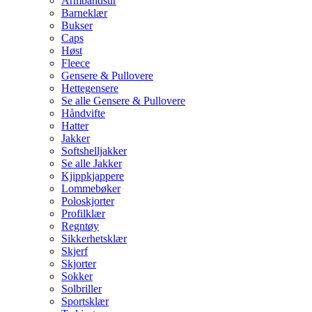
Armbåndsur
Barneklær
Bukser
Caps
Høst
Fleece
Gensere & Pullovere
Hettegensere
Se alle Gensere & Pullovere
Håndvifte
Hatter
Jakker
Softshelljakker
Se alle Jakker
Kjippkjappere
Lommebøker
Poloskjorter
Profilklær
Regntøy
Sikkerhetsklær
Skjerf
Skjorter
Sokker
Solbriller
Sportsklær