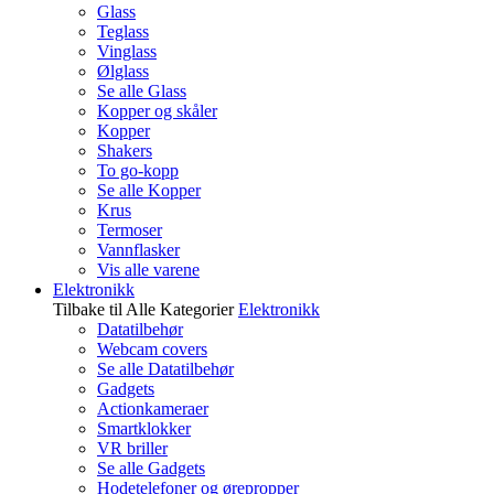
Glass
Teglass
Vinglass
Ølglass
Se alle Glass
Kopper og skåler
Kopper
Shakers
To go-kopp
Se alle Kopper
Krus
Termoser
Vannflasker
Vis alle varene
Elektronikk
Tilbake til Alle Kategorier
Elektronikk
Datatilbehør
Webcam covers
Se alle Datatilbehør
Gadgets
Actionkameraer
Smartklokker
VR briller
Se alle Gadgets
Hodetelefoner og ørepropper