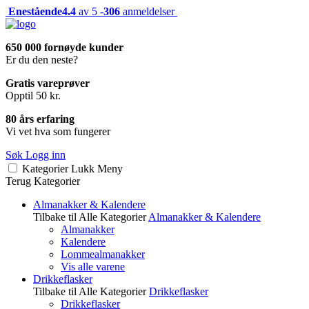
Enestående
4.4
av 5 -
306
anmeldelser
650 000 fornøyde kunder
Er du den neste?
Gratis vareprøver
Opptil 50 kr.
80 års erfaring
Vi vet hva som fungerer
Søk
Logg inn
Kategorier
Lukk
Meny
Terug
Kategorier
Almanakker & Kalendere
Tilbake til Alle Kategorier
Almanakker & Kalendere
Almanakker
Kalendere
Lommealmanakker
Vis alle varene
Drikkeflasker
Tilbake til Alle Kategorier
Drikkeflasker
Drikkeflasker