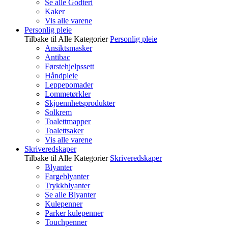
Se alle Godteri
Kaker
Vis alle varene
Personlig pleie
Tilbake til Alle Kategorier
Personlig pleie
Ansiktsmasker
Antibac
Førstehjelpssett
Håndpleie
Leppepomader
Lommetørkler
Skjoennhetsprodukter
Solkrem
Toalettmapper
Toalettsaker
Vis alle varene
Skriveredskaper
Tilbake til Alle Kategorier
Skriveredskaper
Blyanter
Fargeblyanter
Trykkblyanter
Se alle Blyanter
Kulepenner
Parker kulepenner
Touchpenner