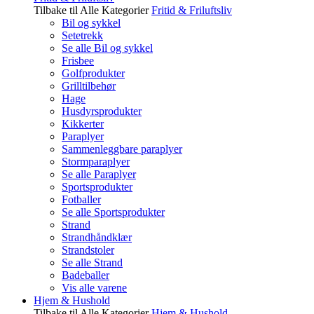
Tilbake til Alle Kategorier
Fritid & Friluftsliv
Bil og sykkel
Setetrekk
Se alle Bil og sykkel
Frisbee
Golfprodukter
Grilltilbehør
Hage
Husdyrsprodukter
Kikkerter
Paraplyer
Sammenleggbare paraplyer
Stormparaplyer
Se alle Paraplyer
Sportsprodukter
Fotballer
Se alle Sportsprodukter
Strand
Strandhåndklær
Strandstoler
Se alle Strand
Badeballer
Vis alle varene
Hjem & Hushold
Tilbake til Alle Kategorier
Hjem & Hushold