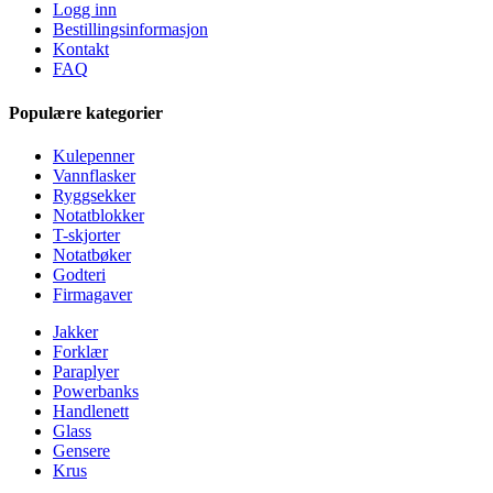
Logg inn
Bestillingsinformasjon
Kontakt
FAQ
Populære kategorier
Kulepenner
Vannflasker
Ryggsekker
Notatblokker
T-skjorter
Notatbøker
Godteri
Firmagaver
Jakker
Forklær
Paraplyer
Powerbanks
Handlenett
Glass
Gensere
Krus