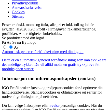
Privatlivspolitikk
Ansvarsfraskrivelse
Cookies
Sitemap
Priser er ekskl. moms og frakt, alle priser inkl. toll og lokale
avgifter. ©2026 IGO Profil - Firmagaver, reklameartikler og
profilklær. Alle rettigheter forbeholdes.
Se produktet med din logo!
På
Av
Se nå
Bytt logo
Av
Automatisk generert forhåndsvisning med din logo.
i
Dette er en automatisk generert forhåndsvisning som kan avvike fra
det endelige trykket. Du vil alltid motta en gratis trykkprøve før
produksjonen starter.
Informasjon om informasjonskapsler (cookies)
IGO Profil bruker første- og tredjepartscookies for å optimere din
handleopplevelse. Standardcookies er obligatoriske og sørger for
nødvendige funksjoner på nettsiden.
Du kan velge å akseptere eller
avvise
personlige cookies. Når du
aksepterer cookies, kan IGO Profil og tredjepartspartnere vise deg