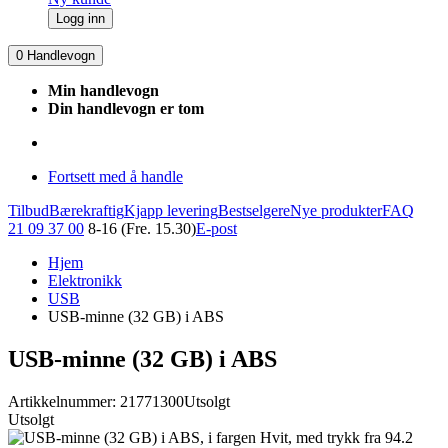
Logg inn
0
Handlevogn
Min handlevogn
Din handlevogn er tom
Fortsett med å handle
Tilbud
Bærekraftig
Kjapp levering
Bestselgere
Nye produkter
FAQ
21 09 37 00
8-16 (Fre. 15.30)
E-post
Hjem
Elektronikk
USB
USB-minne (32 GB) i ABS
USB-minne (32 GB) i ABS
Artikkelnummer: 21771300
Utsolgt
Utsolgt