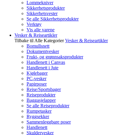
Lommekniver
Sikkerhetsprodukter
Sikkerhetsvester
Se alle Sikkerhetsprodukter
Verktøy
Vis alle varene
Vesker & Reiseartikler
Tilbake til Alle Kategorier
Vesker & Reiseartikler
Bomullsnett
Dokumentvesker
Frukt- og grønnsaksprodukter
Handlenett i Canvas
Handlenett i Jute
Kjølebager
PC-vesker
Papirposer
Reise/Sportsbager
Reiseprodukter
Baggasjelapper
Se alle Reiseprodukter
Rumpetasker
Ryggsekker
Sammenleggbare poser
Handlenett
Skuldervesker