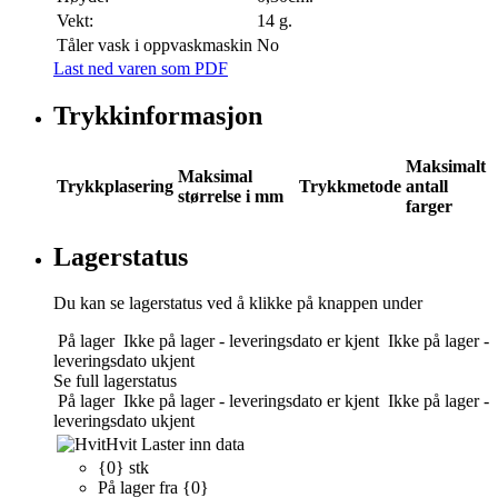
Vekt:
14 g.
Tåler vask i oppvaskmaskin
No
Last ned varen som PDF
Trykkinformasjon
Maksimalt
Maksimal
Trykkplasering
Trykkmetode
antall
størrelse i mm
farger
Lagerstatus
Du kan se lagerstatus ved å klikke på knappen under
På lager
Ikke på lager - leveringsdato er kjent
Ikke på lager -
leveringsdato ukjent
Se full lagerstatus
På lager
Ikke på lager - leveringsdato er kjent
Ikke på lager -
leveringsdato ukjent
Hvit
Laster inn data
{0} stk
På lager fra {0}