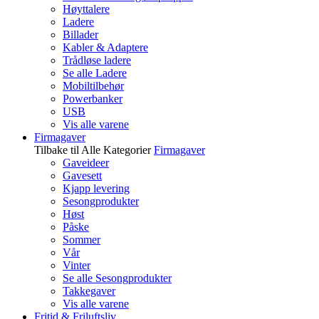
Høyttalere
Ladere
Billader
Kabler & Adaptere
Trådløse ladere
Se alle Ladere
Mobiltilbehør
Powerbanker
USB
Vis alle varene
Firmagaver
Tilbake til Alle Kategorier
Firmagaver
Gaveideer
Gavesett
Kjapp levering
Sesongprodukter
Høst
Påske
Sommer
Vår
Vinter
Se alle Sesongprodukter
Takkegaver
Vis alle varene
Fritid & Friluftsliv