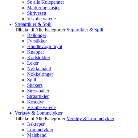
Se alle Kulepenner
Markeringstusjer
Skrivesett
Vis alle varene
Strøartikler & Spill
Tilbake til Alle Kategorier
Strøartikler & Spill
Ballonger
Fyrstikker
Handlevogn mynt
Knapper
Kortstokker
Leker
Nøkkelbånd
Nøkkelringer
Spill
Stickers
Stressballer
Strøartikler
Kosedyr
Vis alle varene
Verktøy & Lommelykter
Tilbake til Alle Kategorier
Verktøy & Lommelykter
Isskraper
Lommelykter
Målebånd