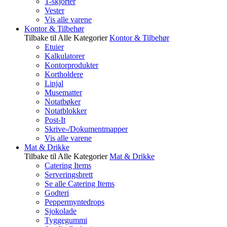
T-skjorter
Vester
Vis alle varene
Kontor & Tilbehør
Tilbake til Alle Kategorier
Kontor & Tilbehør
Etuier
Kalkulatorer
Kontorprodukter
Kortholdere
Linjal
Musematter
Notatbøker
Notatblokker
Post-It
Skrive-/Dokumentmapper
Vis alle varene
Mat & Drikke
Tilbake til Alle Kategorier
Mat & Drikke
Catering Items
Serveringsbrett
Se alle Catering Items
Godteri
Peppermyntedrops
Sjokolade
Tyggegummi