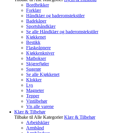
Bordbrikker
Forklær
Håndklær og baderomstekstiler
Badekåper
Sportshåndklær
Se alle Håndklær og baderomstekstiler
Kjøkkenet
Bestikk
Flaskeåpnere
Kjøkkenkniver
Matbokser
Skjærefjøler
Sugerør
Se alle Kjøkkenet
Klokker
Lys
Magneter
Tepper
Vintilbehør
Vis alle varene
Klær & Tilbehør
Tilbake til Alle Kategorier
Klær & Tilbehør
Arbeidsklær
Armbånd