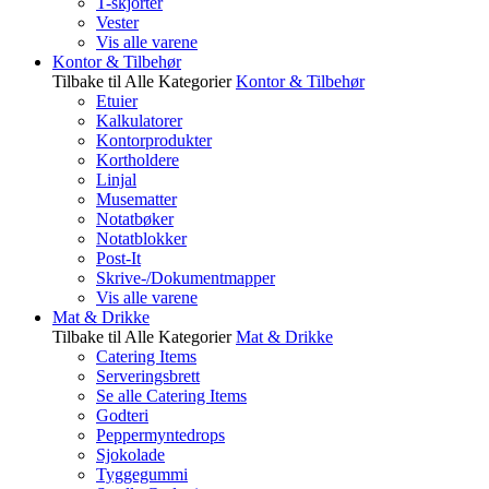
T-skjorter
Vester
Vis alle varene
Kontor & Tilbehør
Tilbake til Alle Kategorier
Kontor & Tilbehør
Etuier
Kalkulatorer
Kontorprodukter
Kortholdere
Linjal
Musematter
Notatbøker
Notatblokker
Post-It
Skrive-/Dokumentmapper
Vis alle varene
Mat & Drikke
Tilbake til Alle Kategorier
Mat & Drikke
Catering Items
Serveringsbrett
Se alle Catering Items
Godteri
Peppermyntedrops
Sjokolade
Tyggegummi