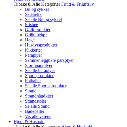
Tilbake til Alle Kategorier
Fritid & Friluftsliv
Bil og sykkel
Setetrekk
Se alle Bil og sykkel
Frisbee
Golfprodukter
Grilltilbehør
Hage
Husdyrsprodukter
Kikkerter
Paraplyer
Sammenleggbare paraplyer
Stormparaplyer
Se alle Paraplyer
Sportsprodukter
Fotballer
Se alle Sportsprodukter
Strand
Strandhåndklær
Strandstoler
Se alle Strand
Badeballer
Vis alle varene
Hjem & Hushold
Tilbake til Alle Kategorier
Hjem & Hushold