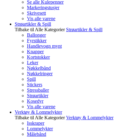
Se alle Kulepenner
Markeringstusjer
Skrivesett
Vis alle varene
Strøartikler & Spill
Tilbake til Alle Kategorier
Strøartikler & Spill
Ballonger
Fyrstikker
Handlevogn mynt
Knapper
Kortstokker
Leker
Nøkkelbånd
Nøkkelringer
Spill
Stickers
Stressballer
Strøartikler
Kosedyr
Vis alle varene
Verktøy & Lommelykter
Tilbake til Alle Kategorier
Verktøy & Lommelykter
Isskraper
Lommelykter
Målebånd