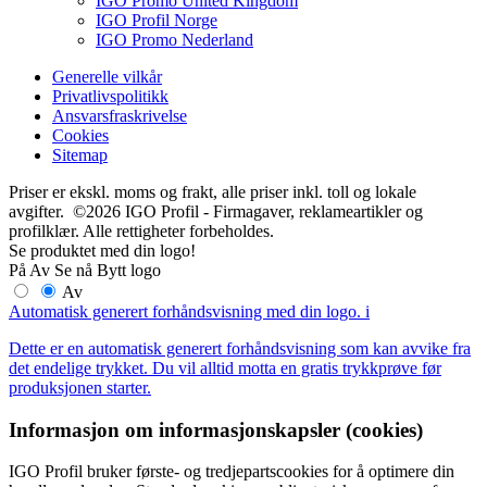
IGO Promo United Kingdom
IGO Profil Norge
IGO Promo Nederland
Generelle vilkår
Privatlivspolitikk
Ansvarsfraskrivelse
Cookies
Sitemap
Priser er ekskl. moms og frakt, alle priser inkl. toll og lokale
avgifter. ©2026 IGO Profil - Firmagaver, reklameartikler og
profilklær. Alle rettigheter forbeholdes.
Se produktet med din logo!
På
Av
Se nå
Bytt logo
Av
Automatisk generert forhåndsvisning med din logo.
i
Dette er en automatisk generert forhåndsvisning som kan avvike fra
det endelige trykket. Du vil alltid motta en gratis trykkprøve før
produksjonen starter.
Informasjon om informasjonskapsler (cookies)
IGO Profil bruker første- og tredjepartscookies for å optimere din