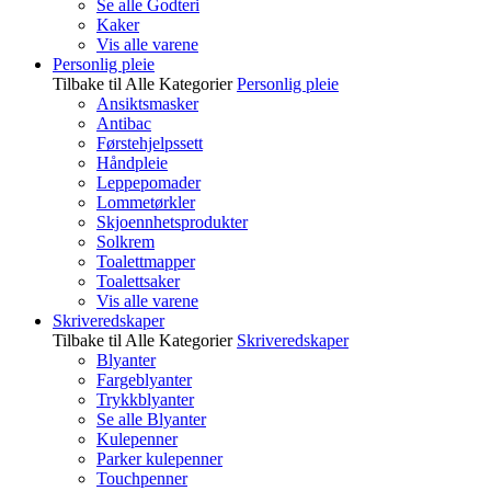
Se alle Godteri
Kaker
Vis alle varene
Personlig pleie
Tilbake til Alle Kategorier
Personlig pleie
Ansiktsmasker
Antibac
Førstehjelpssett
Håndpleie
Leppepomader
Lommetørkler
Skjoennhetsprodukter
Solkrem
Toalettmapper
Toalettsaker
Vis alle varene
Skriveredskaper
Tilbake til Alle Kategorier
Skriveredskaper
Blyanter
Fargeblyanter
Trykkblyanter
Se alle Blyanter
Kulepenner
Parker kulepenner
Touchpenner