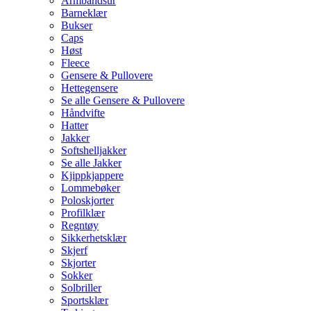
Armbåndsur
Barneklær
Bukser
Caps
Høst
Fleece
Gensere & Pullovere
Hettegensere
Se alle Gensere & Pullovere
Håndvifte
Hatter
Jakker
Softshelljakker
Se alle Jakker
Kjippkjappere
Lommebøker
Poloskjorter
Profilklær
Regntøy
Sikkerhetsklær
Skjerf
Skjorter
Sokker
Solbriller
Sportsklær