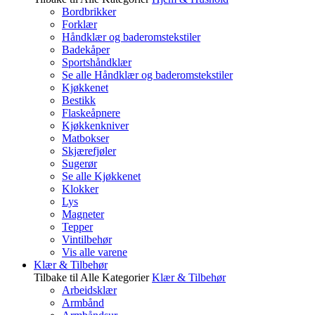
Bordbrikker
Forklær
Håndklær og baderomstekstiler
Badekåper
Sportshåndklær
Se alle Håndklær og baderomstekstiler
Kjøkkenet
Bestikk
Flaskeåpnere
Kjøkkenkniver
Matbokser
Skjærefjøler
Sugerør
Se alle Kjøkkenet
Klokker
Lys
Magneter
Tepper
Vintilbehør
Vis alle varene
Klær & Tilbehør
Tilbake til Alle Kategorier
Klær & Tilbehør
Arbeidsklær
Armbånd