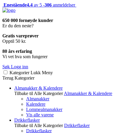
Enestående
4.4
av 5 -
306
anmeldelser
650 000 fornøyde kunder
Er du den neste?
Gratis vareprøver
Opptil 50 kr.
80 års erfaring
Vi vet hva som fungerer
Søk
Logg inn
Kategorier
Lukk
Meny
Terug
Kategorier
Almanakker & Kalendere
Tilbake til Alle Kategorier
Almanakker & Kalendere
Almanakker
Kalendere
Lommealmanakker
Vis alle varene
Drikkeflasker
Tilbake til Alle Kategorier
Drikkeflasker
Drikkeflasker