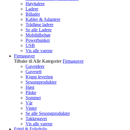
Høyttalere
Ladere
Billader
Kabler & Adaptere
Trådløse ladere
Se alle Ladere
Mobiltilbehør
Powerbanker
USB
Vis alle varene
Firmagaver
Tilbake til Alle Kategorier
Firmagaver
Gaveideer
Gavesett
Kjapp levering
Sesongprodukter
Høst
Påske
Sommer
Vår
Vinter
Se alle Sesongprodukter
Takkegaver
Vis alle varene
Fritid & Friluftsliv