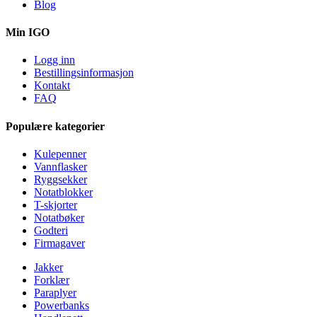
Blog
Min IGO
Logg inn
Bestillingsinformasjon
Kontakt
FAQ
Populære kategorier
Kulepenner
Vannflasker
Ryggsekker
Notatblokker
T-skjorter
Notatbøker
Godteri
Firmagaver
Jakker
Forklær
Paraplyer
Powerbanks