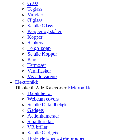
Glass
Teglass
Vinglass
Ølglass
Se alle Glass
Kopper og skåler
Kopper
Shakers
To go-kopp
Se alle Kopper
Krus
Termoser
Vannflasker
Vis alle varene
Elektronikk
Tilbake til Alle Kategorier
Elektronikk
Datatilbehør
Webcam covers
Se alle Datatilbehør
Gadgets
Actionkameraer
Smartklokker
VR briller
Se alle Gadgets
Hodetelefoner og ørepropper