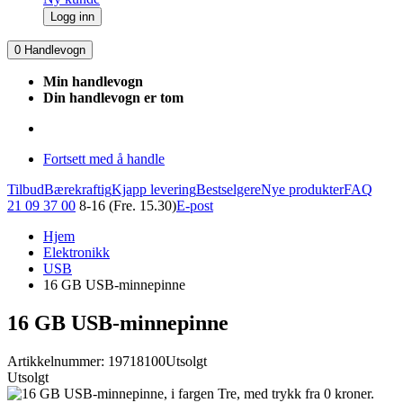
Logg inn
0
Handlevogn
Min handlevogn
Din handlevogn er tom
Fortsett med å handle
Tilbud
Bærekraftig
Kjapp levering
Bestselgere
Nye produkter
FAQ
21 09 37 00
8-16 (Fre. 15.30)
E-post
Hjem
Elektronikk
USB
16 GB USB-minnepinne
16 GB USB-minnepinne
Artikkelnummer: 19718100
Utsolgt
Utsolgt