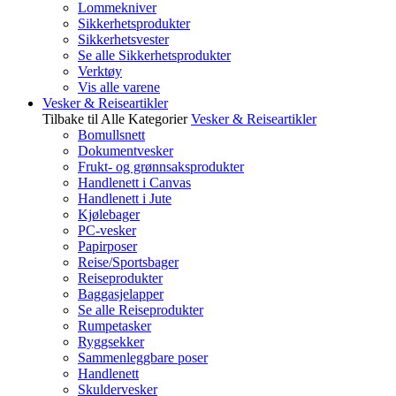
Lommekniver
Sikkerhetsprodukter
Sikkerhetsvester
Se alle Sikkerhetsprodukter
Verktøy
Vis alle varene
Vesker & Reiseartikler
Tilbake til Alle Kategorier
Vesker & Reiseartikler
Bomullsnett
Dokumentvesker
Frukt- og grønnsaksprodukter
Handlenett i Canvas
Handlenett i Jute
Kjølebager
PC-vesker
Papirposer
Reise/Sportsbager
Reiseprodukter
Baggasjelapper
Se alle Reiseprodukter
Rumpetasker
Ryggsekker
Sammenleggbare poser
Handlenett
Skuldervesker