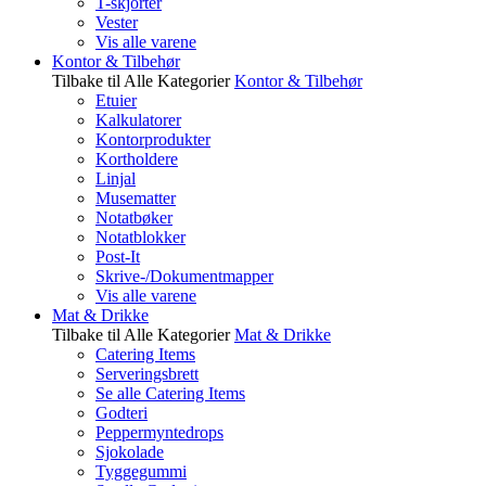
T-skjorter
Vester
Vis alle varene
Kontor & Tilbehør
Tilbake til Alle Kategorier
Kontor & Tilbehør
Etuier
Kalkulatorer
Kontorprodukter
Kortholdere
Linjal
Musematter
Notatbøker
Notatblokker
Post-It
Skrive-/Dokumentmapper
Vis alle varene
Mat & Drikke
Tilbake til Alle Kategorier
Mat & Drikke
Catering Items
Serveringsbrett
Se alle Catering Items
Godteri
Peppermyntedrops
Sjokolade
Tyggegummi