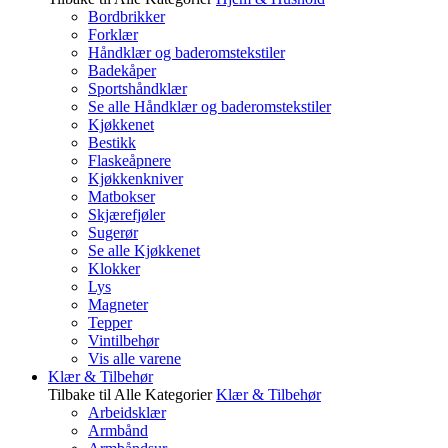
Bordbrikker
Forklær
Håndklær og baderomstekstiler
Badekåper
Sportshåndklær
Se alle Håndklær og baderomstekstiler
Kjøkkenet
Bestikk
Flaskeåpnere
Kjøkkenkniver
Matbokser
Skjærefjøler
Sugerør
Se alle Kjøkkenet
Klokker
Lys
Magneter
Tepper
Vintilbehør
Vis alle varene
Klær & Tilbehør
Tilbake til Alle Kategorier
Klær & Tilbehør
Arbeidsklær
Armbånd