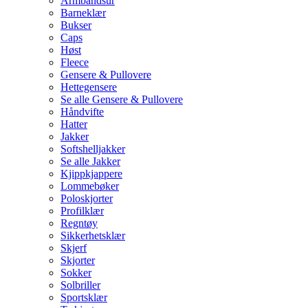
Armbåndsur
Barneklær
Bukser
Caps
Høst
Fleece
Gensere & Pullovere
Hettegensere
Se alle Gensere & Pullovere
Håndvifte
Hatter
Jakker
Softshelljakker
Se alle Jakker
Kjippkjappere
Lommebøker
Poloskjorter
Profilklær
Regntøy
Sikkerhetsklær
Skjerf
Skjorter
Sokker
Solbriller
Sportsklær