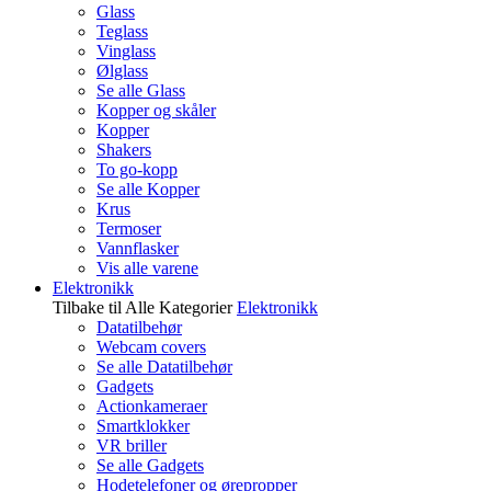
Glass
Teglass
Vinglass
Ølglass
Se alle Glass
Kopper og skåler
Kopper
Shakers
To go-kopp
Se alle Kopper
Krus
Termoser
Vannflasker
Vis alle varene
Elektronikk
Tilbake til Alle Kategorier
Elektronikk
Datatilbehør
Webcam covers
Se alle Datatilbehør
Gadgets
Actionkameraer
Smartklokker
VR briller
Se alle Gadgets
Hodetelefoner og ørepropper