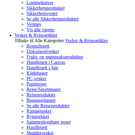
Lommekniver
Sikkerhetsprodukter
Sikkerhetsvester
Se alle Sikkerhetsprodukter
Verktøy
Vis alle varene
Vesker & Reiseartikler
Tilbake til Alle Kategorier
Vesker & Reiseartikler
Bomullsnett
Dokumentvesker
Frukt- og grønnsaksprodukter
Handlenett i Canvas
Handlenett i Jute
Kjølebager
PC-vesker
Papirposer
Reise/Sportsbager
Reiseprodukter
Baggasjelapper
Se alle Reiseprodukter
Rumpetasker
Ryggsekker
Sammenleggbare poser
Handlenett
Skuldervesker