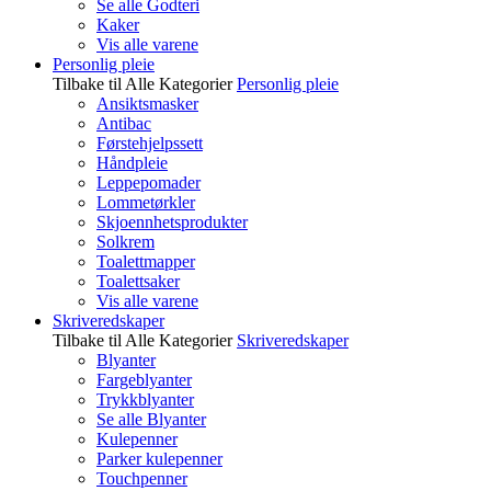
Se alle Godteri
Kaker
Vis alle varene
Personlig pleie
Tilbake til Alle Kategorier
Personlig pleie
Ansiktsmasker
Antibac
Førstehjelpssett
Håndpleie
Leppepomader
Lommetørkler
Skjoennhetsprodukter
Solkrem
Toalettmapper
Toalettsaker
Vis alle varene
Skriveredskaper
Tilbake til Alle Kategorier
Skriveredskaper
Blyanter
Fargeblyanter
Trykkblyanter
Se alle Blyanter
Kulepenner
Parker kulepenner
Touchpenner