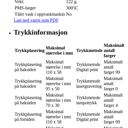
Vekt:
122 g.
PMS-farger
3005C
Tåler vask i oppvaskmaskin
No
Last ned varen som PDF
Trykkinformasjon
Maksimalt
Maksimal
Trykkplasering
Trykkmetode
antall
størrelse i mm
farger
Maksimal
Maksimalt
Trykkplasering
Trykkmetode
størrelse i mm
antall
på baksiden
Digital print
110 x 58
farger
99
Maksimal
Maksimalt
Trykkplasering
Trykkmetode
størrelse i mm
antall
på baksiden
lasergravering
95 x 50
farger
0
Maksimal
Maksimalt
Trykkplasering
Trykkmetode
størrelse i mm
antall
på baksiden
tampotrykk
70 x 30
farger
4
Maksimal
Maksimalt
Trykkplasering
Trykkmetode
størrelse i mm
antall
på forsiden
Digital print
110 x 58
farger
99