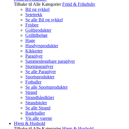
Tilbake til Alle Kategorier
Fritid & Friluftsliv
Bil og sykkel
Setetrekk
Se alle Bil og sykkel
Frisbee
Golfprodukter
Grilltilbehør
Hage
Husdyrsprodukter
Kikkerter
Paraplyer
Sammenleggbare paraplyer
Stormparaplyer
Se alle Paraplyer
Sportsprodukter
Fotballer
Se alle Sportsprodukter
Strand
Strandhåndklær
Strandstoler
Se alle Strand
Badeballer
Vis alle varene
Hjem & Hushold
Tilbake til Alle Kategorier
Hjem & Hushold