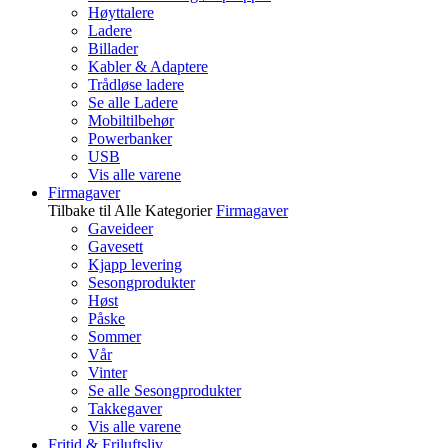
Høyttalere
Ladere
Billader
Kabler & Adaptere
Trådløse ladere
Se alle Ladere
Mobiltilbehør
Powerbanker
USB
Vis alle varene
Firmagaver
Tilbake til Alle Kategorier
Firmagaver
Gaveideer
Gavesett
Kjapp levering
Sesongprodukter
Høst
Påske
Sommer
Vår
Vinter
Se alle Sesongprodukter
Takkegaver
Vis alle varene
Fritid & Friluftsliv