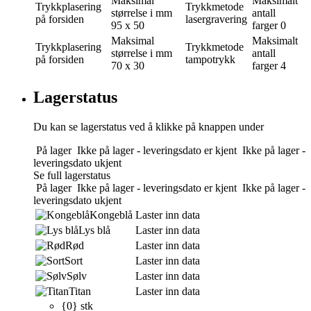
Maksimal
Maksimalt
Trykkplasering
Trykkmetode
størrelse i mm
antall
på forsiden
lasergravering
95 x 50
farger
0
Maksimal
Maksimalt
Trykkplasering
Trykkmetode
størrelse i mm
antall
på forsiden
tampotrykk
70 x 30
farger
4
Lagerstatus
Du kan se lagerstatus ved å klikke på knappen under
På lager
Ikke på lager - leveringsdato er kjent
Ikke på lager -
leveringsdato ukjent
Se full lagerstatus
På lager
Ikke på lager - leveringsdato er kjent
Ikke på lager -
leveringsdato ukjent
Kongeblå
Laster inn data
Lys blå
Laster inn data
Rød
Laster inn data
Sort
Laster inn data
Sølv
Laster inn data
Titan
Laster inn data
{0} stk