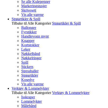
Se alle Kulepenner
Markeringstusjer
Skrivesett
Vis alle varene
Strøartikler & Spill
Tilbake til Alle Kategorier
Strøartikler & Spill
Ballonger
Fyrstikker
Handlevogn mynt
Knapper
Kortstokker
Leker
Nøkkelbånd
Nøkkelringer
Spill
Stickers
Stressballer
Strøartikler
Kosedyr
Vis alle varene
Verktøy & Lommelykter
Tilbake til Alle Kategorier
Verktøy & Lommelykter
Isskraper
Lommelykter
Målebånd