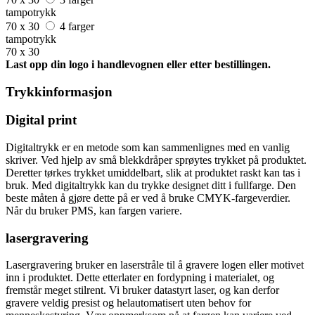
tampotrykk
70 x 30
4 farger
tampotrykk
70 x 30
Last opp din logo i handlevognen eller etter bestillingen.
Trykkinformasjon
Digital print
Digitaltrykk er en metode som kan sammenlignes med en vanlig
skriver. Ved hjelp av små blekkdråper sprøytes trykket på produktet.
Deretter tørkes trykket umiddelbart, slik at produktet raskt kan tas i
bruk. Med digitaltrykk kan du trykke designet ditt i fullfarge. Den
beste måten å gjøre dette på er ved å bruke CMYK-fargeverdier.
Når du bruker PMS, kan fargen variere.
lasergravering
Lasergravering bruker en laserstråle til å gravere logen eller motivet
inn i produktet. Dette etterlater en fordypning i materialet, og
fremstår meget stilrent. Vi bruker datastyrt laser, og kan derfor
gravere veldig presist og helautomatisert uten behov for