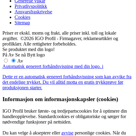
Generelle vilkår
Privatlivspolitikk
Ansvarsfraskrivelse
Cookies
Sitemap
Priser er ekskl. moms og frakt, alle priser inkl. toll og lokale
avgifter. ©2026 IGO Profil - Firmagaver, reklameartikler og
profilklær. Alle rettigheter forbeholdes.
Se produktet med din logo!
På
Av
Se nå
Bytt logo
Av
Automatisk generert forhåndsvisning med din logo.
i
Dette er en automatisk generert forhåndsvisning som kan avvike fra
det endelige trykket. Du vil alltid motta en gratis trykkprøve før
produksjonen starter.
Informasjon om informasjonskapsler (cookies)
IGO Profil bruker første- og tredjepartscookies for å optimere din
handleopplevelse. Standardcookies er obligatoriske og sørger for
nødvendige funksjoner på nettsiden.
Du kan velge å akseptere eller
avvise
personlige cookies. Når du