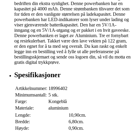
bedriften din ekstra synlighet. Denne powerbanken har en
kapasitet på 4000 mAh. Denne strømbanken tilsvarer det som
for tiden er den vanligste størrelsen på ladekapasitet. Denne
powerbanken har LED-indikatorer som lyser under lading og
viser gjenværende batterikapasitet. Den har en 5V/1A-
inngang og en 5V/1A-utgang og er pakket i en hvit gaveeske.
Denne powerbanken er laget av Aluminium. Tre er fornybart
og resirkulerbart. Takket være den lave vekten på 122 gram,
er den egnet for å ta med seg overalt. Du kan raskt og enkelt
legge inn en bestilling ved å fylle ut alle preferansene på
bestillingsskjemaet og sende oss logoen din, så vil du motta en
gratis digital trykkprøve.
Spesifikasjoner
Artikkelnummer:
18996402
Minimumsantall:
5 stk.
Farge:
Kongeblå
Materiale:
aluminium
Lengde:
10,90cm.
Bredde:
6,80cm.
Høyde:
0,90cm.