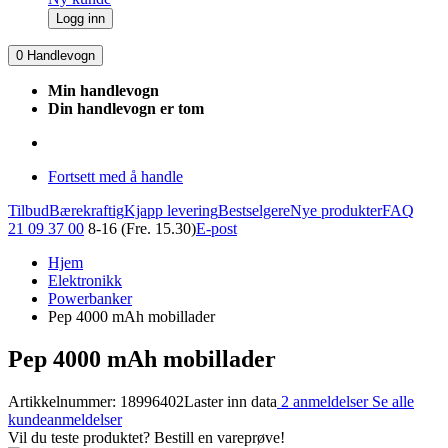
Logg inn
0
Handlevogn
Min handlevogn
Din handlevogn er tom
Fortsett med å handle
Tilbud
Bærekraftig
Kjapp levering
Bestselgere
Nye produkter
FAQ
21 09 37 00
8-16 (Fre. 15.30)
E-post
Hjem
Elektronikk
Powerbanker
Pep 4000 mAh mobillader
Pep 4000 mAh mobillader
Artikkelnummer: 18996402
Laster inn data
2 anmeldelser
Se alle
kundeanmeldelser
Vil du teste produktet? Bestill en vareprøve!