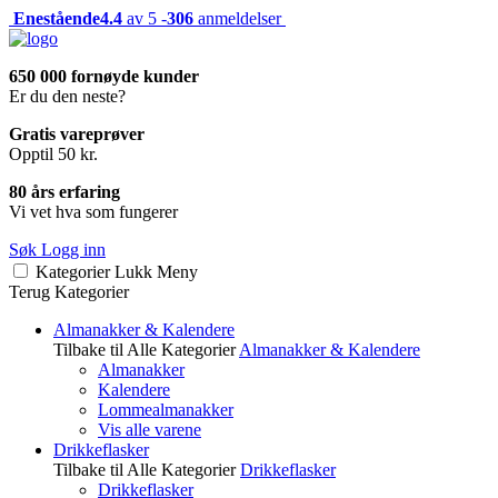
Enestående
4.4
av 5 -
306
anmeldelser
650 000 fornøyde kunder
Er du den neste?
Gratis vareprøver
Opptil 50 kr.
80 års erfaring
Vi vet hva som fungerer
Søk
Logg inn
Kategorier
Lukk
Meny
Terug
Kategorier
Almanakker & Kalendere
Tilbake til Alle Kategorier
Almanakker & Kalendere
Almanakker
Kalendere
Lommealmanakker
Vis alle varene
Drikkeflasker
Tilbake til Alle Kategorier
Drikkeflasker
Drikkeflasker