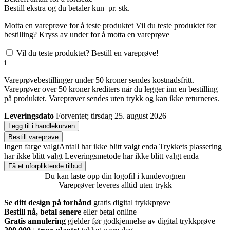
Bestill
ekstra og du betaler kun
pr. stk.
Motta en vareprøve for å teste produktet
Vil du teste produktet før
bestilling? Kryss av under for å motta en vareprøve
Vil du teste produktet? Bestill en vareprøve!
i
Vareprøvebestillinger under 50 kroner sendes kostnadsfritt.
Vareprøver over 50 kroner krediters når du legger inn en bestilling
på produktet. Vareprøver sendes uten trykk og kan ikke returneres.
Leveringsdato
Forventet; tirsdag 25. august 2026
Legg til i handlekurven
Bestill vareprøve
Ingen farge valgt
Antall har ikke blitt valgt enda
Trykkets plassering
har ikke blitt valgt
Leveringsmetode har ikke blitt valgt enda
Få et uforpliktende tilbud
Du kan laste opp din logofil i kundevognen
Vareprøver leveres alltid uten trykk
Se ditt design på forhånd
gratis digital trykkprøve
Bestill nå, betal senere
eller betal online
Gratis annulering
gjelder før godkjennelse av digital trykkprøve