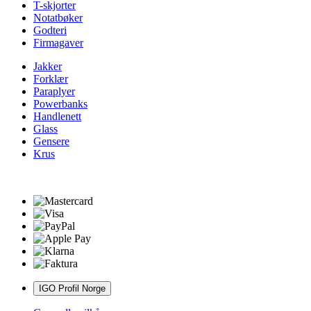
T-skjorter
Notatbøker
Godteri
Firmagaver
Jakker
Forklær
Paraplyer
Powerbanks
Handlenett
Glass
Gensere
Krus
IGO Profil Norge