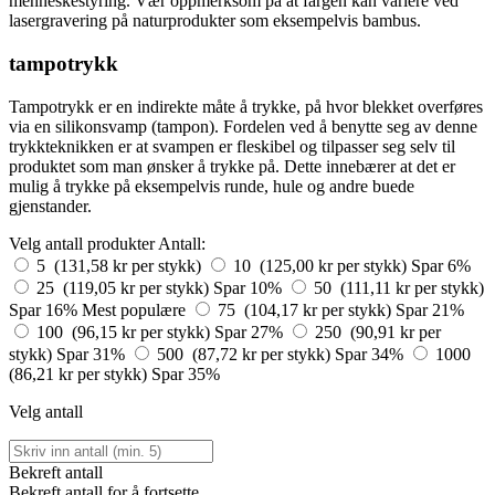
menneskestyring. Vær oppmerksom på at fargen kan variere ved
lasergravering på naturprodukter som eksempelvis bambus.
tampotrykk
Tampotrykk er en indirekte måte å trykke, på hvor blekket overføres
via en silikonsvamp (tampon). Fordelen ved å benytte seg av denne
trykkteknikken er at svampen er fleskibel og tilpasser seg selv til
produktet som man ønsker å trykke på. Dette innebærer at det er
mulig å trykke på eksempelvis runde, hule og andre buede
gjenstander.
Velg antall produkter
Antall:
5 (131,58 kr per stykk)
10 (125,00 kr per stykk)
Spar 6%
25 (119,05 kr per stykk)
Spar 10%
50 (111,11 kr per stykk)
Spar 16%
Mest populære
75 (104,17 kr per stykk)
Spar 21%
100 (96,15 kr per stykk)
Spar 27%
250 (90,91 kr per
stykk)
Spar 31%
500 (87,72 kr per stykk)
Spar 34%
1000
(86,21 kr per stykk)
Spar 35%
Velg antall
Bekreft antall
Bekreft antall for å fortsette