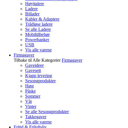
Høyttalere
Ladere
Billader
Kabler & Adaptere
Trådløse ladere
Se alle Ladere
Mobiltilbehør
Powerbanker
USB
Vis alle varene
Firmagaver
Tilbake til Alle Kategorier
Firmagaver
Gaveideer
Gavesett
Kjapp levering
Sesongprodukter
Høst
Påske
Sommer
Vår
Vinter
Se alle Sesongprodukter
Takkegaver
Vis alle varene
Fritid & Friluftsliv