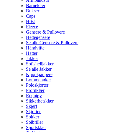
Armbåndsur
Barneklær
Bukser
Caps
Høst
Fleece
Gensere & Pullovere
Hettegensere
Se alle Gensere & Pullovere
Håndvifte
Hatter
Jakker
Softshelljakker
Se alle Jakker
Kjippkjappere
Lommebøker
Poloskjorter
Profilklær
Regntøy
Sikkerhetsklær
Skjerf
Skjorter
Sokker
Solbriller
Sportsklær