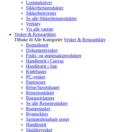
Lommekniver
Sikkerhetsprodukter
Sikkerhetsvester
Se alle Sikkerhetsprodukter
Verktøy
Vis alle varene
Vesker & Reiseartikler
Tilbake til Alle Kategorier
Vesker & Reiseartikler
Bomullsnett
Dokumentvesker
Frukt- og grønnsaksprodukter
Handlenett i Canvas
Handlenett i Jute
Kjølebager
PC-vesker
Papirposer
Reise/Sportsbager
Reiseprodukter
Baggasjelapper
Se alle Reiseprodukter
Rumpetasker
Ryggsekker
Sammenleggbare poser
Handlenett
Skuldervesker