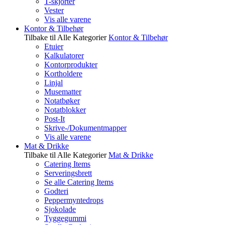
T-skjorter
Vester
Vis alle varene
Kontor & Tilbehør
Tilbake til Alle Kategorier
Kontor & Tilbehør
Etuier
Kalkulatorer
Kontorprodukter
Kortholdere
Linjal
Musematter
Notatbøker
Notatblokker
Post-It
Skrive-/Dokumentmapper
Vis alle varene
Mat & Drikke
Tilbake til Alle Kategorier
Mat & Drikke
Catering Items
Serveringsbrett
Se alle Catering Items
Godteri
Peppermyntedrops
Sjokolade
Tyggegummi