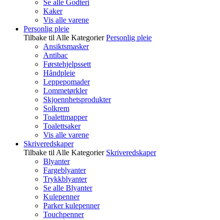
Se alle Godteri
Kaker
Vis alle varene
Personlig pleie
Tilbake til Alle Kategorier
Personlig pleie
Ansiktsmasker
Antibac
Førstehjelpssett
Håndpleie
Leppepomader
Lommetørkler
Skjoennhetsprodukter
Solkrem
Toalettmapper
Toalettsaker
Vis alle varene
Skriveredskaper
Tilbake til Alle Kategorier
Skriveredskaper
Blyanter
Fargeblyanter
Trykkblyanter
Se alle Blyanter
Kulepenner
Parker kulepenner
Touchpenner