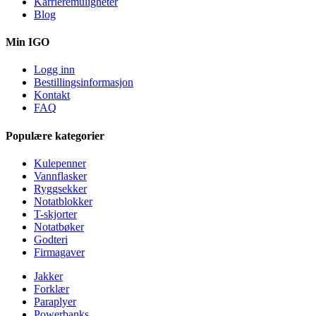
Karrieremuligheter
Blog
Min IGO
Logg inn
Bestillingsinformasjon
Kontakt
FAQ
Populære kategorier
Kulepenner
Vannflasker
Ryggsekker
Notatblokker
T-skjorter
Notatbøker
Godteri
Firmagaver
Jakker
Forklær
Paraplyer
Powerbanks