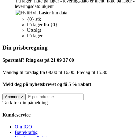
På lager
Ikke på lager - leveringsdato er kjent
Ikke på lager -
leveringsdato ukjent
Hvit
Laster inn data
{0} stk
På lager fra {0}
Utsolgt
På lager
Din prisberegning
Spørsmål? Ring oss på 21 09 37 00
Mandag til torsdag ​​fra 08.00 til 16.00. Fredag til 15.30
Meld deg på nyhetsbrevet og få 5 % rabatt
Abonner
>
Takk for din påmelding
Kundeservice
Om IGO
Bærekraftig