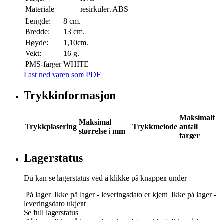
Materiale:
resirkulert ABS
Lengde:
8 cm.
Bredde:
13 cm.
Høyde:
1,10cm.
Vekt:
16 g.
PMS-farger
WHITE
Last ned varen som PDF
Trykkinformasjon
Maksimalt
Maksimal
Trykkplasering
Trykkmetode
antall
størrelse i mm
farger
Lagerstatus
Du kan se lagerstatus ved å klikke på knappen under
På lager
Ikke på lager - leveringsdato er kjent
Ikke på lager -
leveringsdato ukjent
Se full lagerstatus