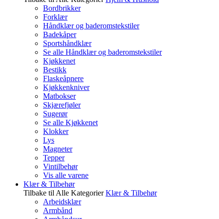
Bordbrikker
Forklær
Håndklær og baderomstekstiler
Badekåper
Sportshåndklær
Se alle Håndklær og baderomstekstiler
Kjøkkenet
Bestikk
Flaskeåpnere
Kjøkkenkniver
Matbokser
Skjærefjøler
Sugerør
Se alle Kjøkkenet
Klokker
Lys
Magneter
Tepper
Vintilbehør
Vis alle varene
Klær & Tilbehør
Tilbake til Alle Kategorier
Klær & Tilbehør
Arbeidsklær
Armbånd