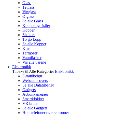
Glass
Teglass
Vinglass
Ølglass
Se alle Glass
Kopper og skåler
Kopper
Shakers
To go-kopp
Se alle Kopper
Krus
Termoser
Vannflasker
Vis alle varene
Elektronikk
Tilbake til Alle Kategorier
Elektronikk
Datatilbehør
Webcam covers
Se alle Datatilbehør
Gadgets
Actionkameraer
Smartklokker
VR briller
Se alle Gadgets
Hodetelefoner og ørepropper