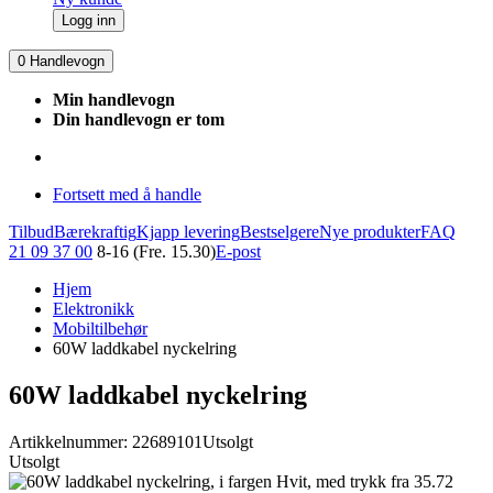
Logg inn
0
Handlevogn
Min handlevogn
Din handlevogn er tom
Fortsett med å handle
Tilbud
Bærekraftig
Kjapp levering
Bestselgere
Nye produkter
FAQ
21 09 37 00
8-16 (Fre. 15.30)
E-post
Hjem
Elektronikk
Mobiltilbehør
60W laddkabel nyckelring
60W laddkabel nyckelring
Artikkelnummer: 22689101
Utsolgt
Utsolgt