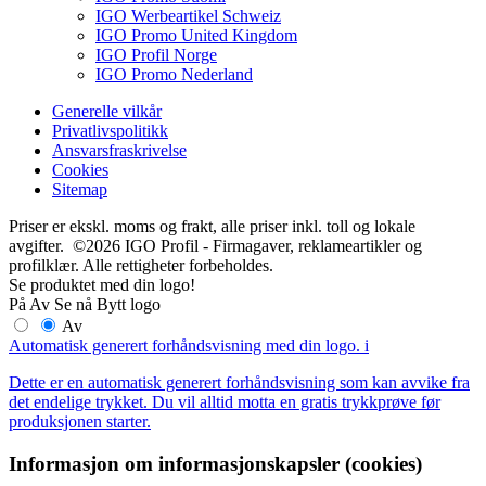
IGO Werbeartikel Schweiz
IGO Promo United Kingdom
IGO Profil Norge
IGO Promo Nederland
Generelle vilkår
Privatlivspolitikk
Ansvarsfraskrivelse
Cookies
Sitemap
Priser er ekskl. moms og frakt, alle priser inkl. toll og lokale
avgifter. ©2026 IGO Profil - Firmagaver, reklameartikler og
profilklær. Alle rettigheter forbeholdes.
Se produktet med din logo!
På
Av
Se nå
Bytt logo
Av
Automatisk generert forhåndsvisning med din logo.
i
Dette er en automatisk generert forhåndsvisning som kan avvike fra
det endelige trykket. Du vil alltid motta en gratis trykkprøve før
produksjonen starter.
Informasjon om informasjonskapsler (cookies)