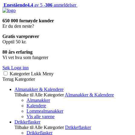
Enestående
4.4
av 5 -
306
anmeldelser
650 000 fornøyde kunder
Er du den neste?
Gratis vareprøver
Opptil 50 kr.
80 års erfaring
Vi vet hva som fungerer
Søk
Logg inn
Kategorier
Lukk
Meny
Terug
Kategorier
Almanakker & Kalendere
Tilbake til Alle Kategorier
Almanakker & Kalendere
Almanakker
Kalendere
Lommealmanakker
Vis alle varene
Drikkeflasker
Tilbake til Alle Kategorier
Drikkeflasker
Drikkeflasker