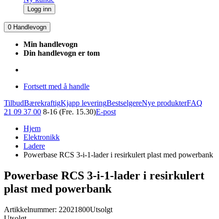
Logg inn
0
Handlevogn
Min handlevogn
Din handlevogn er tom
Fortsett med å handle
Tilbud
Bærekraftig
Kjapp levering
Bestselgere
Nye produkter
FAQ
21 09 37 00
8-16 (Fre. 15.30)
E-post
Hjem
Elektronikk
Ladere
Powerbase RCS 3-i-1-lader i resirkulert plast med powerbank
Powerbase RCS 3-i-1-lader i resirkulert
plast med powerbank
Artikkelnummer: 22021800
Utsolgt
Utsolgt