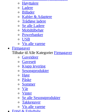
Høyttalere
Ladere
Billader
Kabler & Adaptere
Trådløse ladere
Se alle Ladere
Mobiltilbehør
Powerbanker
USB
Vis alle varene
Firmagaver
Tilbake til Alle Kategorier
Firmagaver
Gaveideer
Gavesett
Kjapp levering
Sesongprodukter
Høst
Påske
Sommer
Vår
Vinter
Se alle Sesongprodukter
Takkegaver
Vis alle varene
Fritid & Friluftsliv