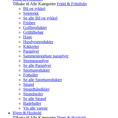
Tilbake til Alle Kategorier
Fritid & Friluftsliv
Bil og sykkel
Setetrekk
Se alle Bil og sykkel
Frisbee
Golfprodukter
Grilltilbehør
Hage
Husdyrsprodukter
Kikkerter
Paraplyer
Sammenleggbare paraplyer
Stormparaplyer
Se alle Paraplyer
Sportsprodukter
Fotballer
Se alle Sportsprodukter
Strand
Strandhåndklær
Strandstoler
Se alle Strand
Badeballer
Vis alle varene
Hjem & Hushold
Tilbake til Alle Kategorier
Hjem & Hushold