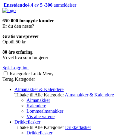
Enestående
4.4
av 5 -
306
anmeldelser
650 000 fornøyde kunder
Er du den neste?
Gratis vareprøver
Opptil 50 kr.
80 års erfaring
Vi vet hva som fungerer
Søk
Logg inn
Kategorier
Lukk
Meny
Terug
Kategorier
Almanakker & Kalendere
Tilbake til Alle Kategorier
Almanakker & Kalendere
Almanakker
Kalendere
Lommealmanakker
Vis alle varene
Drikkeflasker
Tilbake til Alle Kategorier
Drikkeflasker
Drikkeflasker