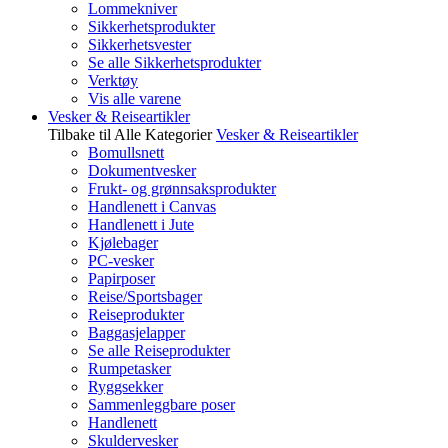
Lommekniver
Sikkerhetsprodukter
Sikkerhetsvester
Se alle Sikkerhetsprodukter
Verktøy
Vis alle varene
Vesker & Reiseartikler
Tilbake til Alle Kategorier
Vesker & Reiseartikler
Bomullsnett
Dokumentvesker
Frukt- og grønnsaksprodukter
Handlenett i Canvas
Handlenett i Jute
Kjølebager
PC-vesker
Papirposer
Reise/Sportsbager
Reiseprodukter
Baggasjelapper
Se alle Reiseprodukter
Rumpetasker
Ryggsekker
Sammenleggbare poser
Handlenett
Skuldervesker