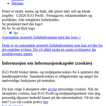
Sitemap
Priser er ekskl. moms og frakt, alle priser inkl. toll og lokale
avgifter. ©2026 IGO Profil - Firmagaver, reklameartikler og
profilklær. Alle rettigheter forbeholdes.
Se produktet med din logo!
På
Av
Se nå
Bytt logo
Av
Automatisk generert forhåndsvisning med din logo.
i
Dette er en automatisk generert forhåndsvisning som kan avvike fra
det endelige trykket. Du vil alltid motta en gratis trykkprøve før
produksjonen starter.
Informasjon om informasjonskapsler (cookies)
IGO Profil bruker første- og tredjepartscookies for å optimere din
handleopplevelse. Standardcookies er obligatoriske og sørger for
nødvendige funksjoner på nettsiden.
Du kan velge å akseptere eller
avvise
personlige cookies. Når du
aksepterer cookies, kan IGO Profil og tredjepartspartnere vise deg
personlig tilpasset innhold basert på din internettatferd. Vil du vite
mer? Les vår cookie policy
her
.