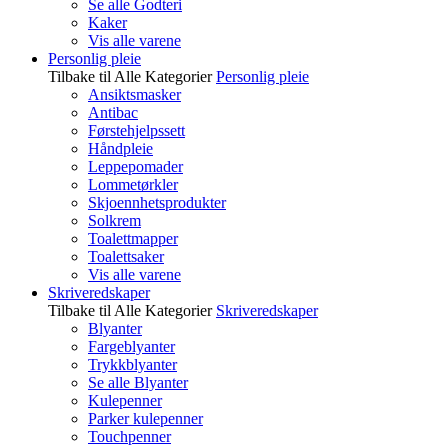
Se alle Godteri
Kaker
Vis alle varene
Personlig pleie
Tilbake til Alle Kategorier
Personlig pleie
Ansiktsmasker
Antibac
Førstehjelpssett
Håndpleie
Leppepomader
Lommetørkler
Skjoennhetsprodukter
Solkrem
Toalettmapper
Toalettsaker
Vis alle varene
Skriveredskaper
Tilbake til Alle Kategorier
Skriveredskaper
Blyanter
Fargeblyanter
Trykkblyanter
Se alle Blyanter
Kulepenner
Parker kulepenner
Touchpenner