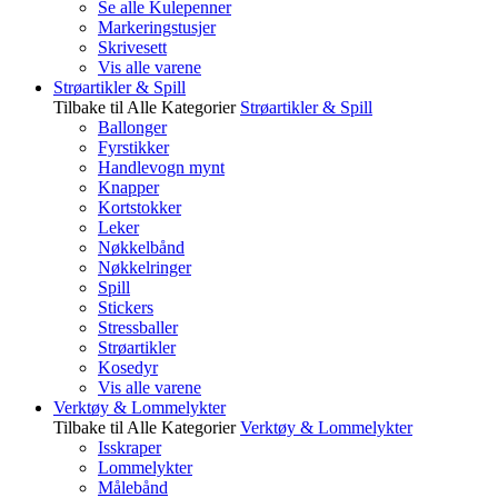
Se alle Kulepenner
Markeringstusjer
Skrivesett
Vis alle varene
Strøartikler & Spill
Tilbake til Alle Kategorier
Strøartikler & Spill
Ballonger
Fyrstikker
Handlevogn mynt
Knapper
Kortstokker
Leker
Nøkkelbånd
Nøkkelringer
Spill
Stickers
Stressballer
Strøartikler
Kosedyr
Vis alle varene
Verktøy & Lommelykter
Tilbake til Alle Kategorier
Verktøy & Lommelykter
Isskraper
Lommelykter
Målebånd