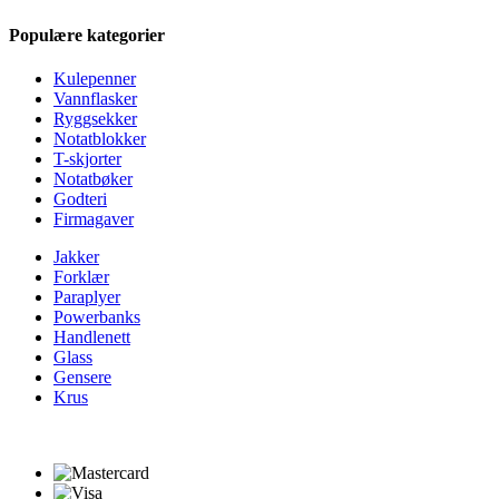
Populære kategorier
Kulepenner
Vannflasker
Ryggsekker
Notatblokker
T-skjorter
Notatbøker
Godteri
Firmagaver
Jakker
Forklær
Paraplyer
Powerbanks
Handlenett
Glass
Gensere
Krus