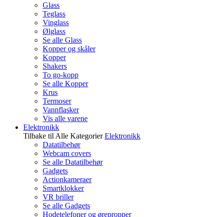
Glass
Teglass
Vinglass
Ølglass
Se alle Glass
Kopper og skåler
Kopper
Shakers
To go-kopp
Se alle Kopper
Krus
Termoser
Vannflasker
Vis alle varene
Elektronikk
Tilbake til Alle Kategorier
Elektronikk
Datatilbehør
Webcam covers
Se alle Datatilbehør
Gadgets
Actionkameraer
Smartklokker
VR briller
Se alle Gadgets
Hodetelefoner og ørepropper