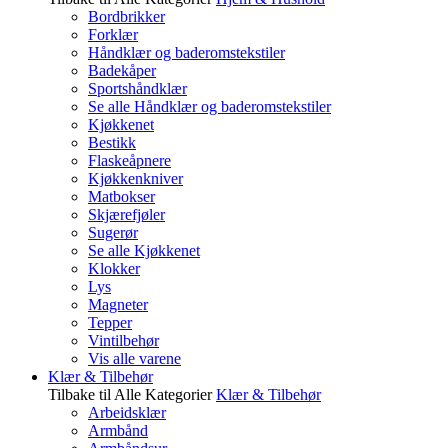
Bordbrikker
Forklær
Håndklær og baderomstekstiler
Badekåper
Sportshåndklær
Se alle Håndklær og baderomstekstiler
Kjøkkenet
Bestikk
Flaskeåpnere
Kjøkkenkniver
Matbokser
Skjærefjøler
Sugerør
Se alle Kjøkkenet
Klokker
Lys
Magneter
Tepper
Vintilbehør
Vis alle varene
Klær & Tilbehør
Tilbake til Alle Kategorier
Klær & Tilbehør
Arbeidsklær
Armbånd