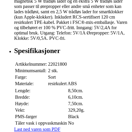
magnetisk 5 W trådløs lader og en ekstra 5 W trådløs lader
som passer til ørepropper eller andre små enheter som kan
lades trådløst, samt en 2,5 W trådløs lader for smartklokker
(kun Apple-klokker). Inkludert RCS-sertifisert 120 cm
resirkulert TPE-kabel. Pakket i FSC®-mix-emballasje. Varen
og tilbehøret er 100 % PVC-fritt. Inngang: 5V/2,4A for
optimal bruk. Utgang: Telefon: 5V/1A Ørepropper: 5V/1A,
Klokke: 5V/0,5A. PVC-fri.
Spesifikasjoner
Artikkelnummer:
22021800
Minimumsantall:
2 stk.
Farge:
Sort
Materiale:
resirkulert ABS
Lengde:
8,50cm.
Bredde:
6,10cm.
Høyde:
7,50cm.
Vekt:
329,20g.
PMS-farger
Black
Tåler vask i oppvaskmaskin
No
Last ned varen som PDF