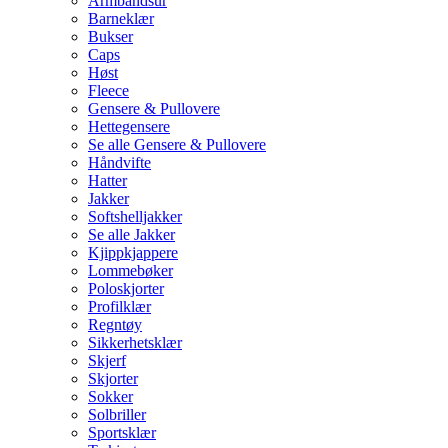
Armbåndsur
Barneklær
Bukser
Caps
Høst
Fleece
Gensere & Pullovere
Hettegensere
Se alle Gensere & Pullovere
Håndvifte
Hatter
Jakker
Softshelljakker
Se alle Jakker
Kjippkjappere
Lommebøker
Poloskjorter
Profilklær
Regntøy
Sikkerhetsklær
Skjerf
Skjorter
Sokker
Solbriller
Sportsklær