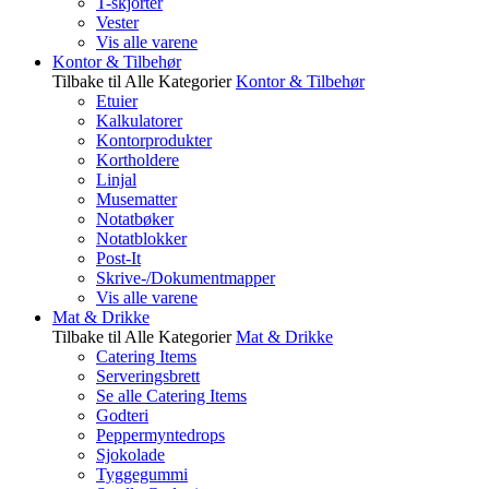
T-skjorter
Vester
Vis alle varene
Kontor & Tilbehør
Tilbake til Alle Kategorier
Kontor & Tilbehør
Etuier
Kalkulatorer
Kontorprodukter
Kortholdere
Linjal
Musematter
Notatbøker
Notatblokker
Post-It
Skrive-/Dokumentmapper
Vis alle varene
Mat & Drikke
Tilbake til Alle Kategorier
Mat & Drikke
Catering Items
Serveringsbrett
Se alle Catering Items
Godteri
Peppermyntedrops
Sjokolade
Tyggegummi