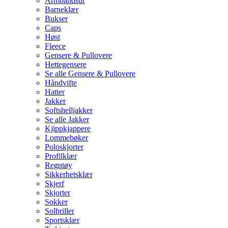
Armbåndsur
Barneklær
Bukser
Caps
Høst
Fleece
Gensere & Pullovere
Hettegensere
Se alle Gensere & Pullovere
Håndvifte
Hatter
Jakker
Softshelljakker
Se alle Jakker
Kjippkjappere
Lommebøker
Poloskjorter
Profilklær
Regntøy
Sikkerhetsklær
Skjerf
Skjorter
Sokker
Solbriller
Sportsklær