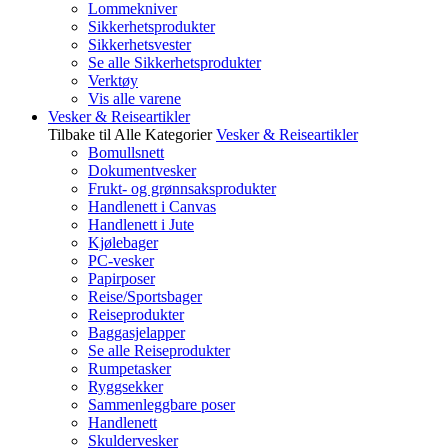
Lommekniver
Sikkerhetsprodukter
Sikkerhetsvester
Se alle Sikkerhetsprodukter
Verktøy
Vis alle varene
Vesker & Reiseartikler
Tilbake til Alle Kategorier
Vesker & Reiseartikler
Bomullsnett
Dokumentvesker
Frukt- og grønnsaksprodukter
Handlenett i Canvas
Handlenett i Jute
Kjølebager
PC-vesker
Papirposer
Reise/Sportsbager
Reiseprodukter
Baggasjelapper
Se alle Reiseprodukter
Rumpetasker
Ryggsekker
Sammenleggbare poser
Handlenett
Skuldervesker