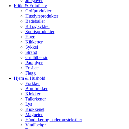
Julegaver
Fritid & Friluftsliv
Golfprodukter
Husdyrsprodukter
Badeballer
Bil og sykkel
Sportsprodukter
Hage
Kikkerter
Sykkel
Strand
Grilltilbehør
Paraplyer
Frisbee
Flagg
Hjem & Hushold
Forklær
Bordbrikker
Klokker
Tallerkener
Lys
Kjøkkenet
Magneter
Håndklær og baderomstekstiler
Vintilbehør