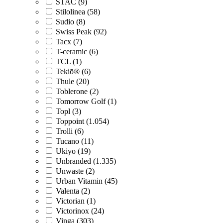
STAC (9)
Stilolinea (58)
Sudio (8)
Swiss Peak (92)
Tacx (7)
T-ceramic (6)
TCL (1)
Tekiō® (6)
Thule (20)
Toblerone (2)
Tomorrow Golf (1)
Topl (3)
Toppoint (1.054)
Trolli (6)
Tucano (11)
Ukiyo (19)
Unbranded (1.335)
Unwaste (2)
Urban Vitamin (45)
Valenta (2)
Victorian (1)
Victorinox (24)
Vinga (303)