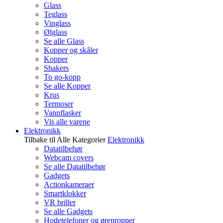
Glass
Teglass
Vinglass
Ølglass
Se alle Glass
Kopper og skåler
Kopper
Shakers
To go-kopp
Se alle Kopper
Krus
Termoser
Vannflasker
Vis alle varene
Elektronikk
Tilbake til Alle Kategorier
Elektronikk
Datatilbehør
Webcam covers
Se alle Datatilbehør
Gadgets
Actionkameraer
Smartklokker
VR briller
Se alle Gadgets
Hodetelefoner og ørepropper