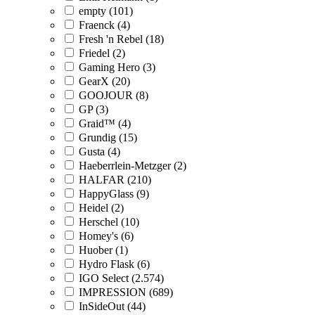
empty (101)
Fraenck (4)
Fresh 'n Rebel (18)
Friedel (2)
Gaming Hero (3)
GearX (20)
GOOJOUR (8)
GP (3)
Graid™ (4)
Grundig (15)
Gusta (4)
Haeberrlein-Metzger (2)
HALFAR (210)
HappyGlass (9)
Heidel (2)
Herschel (10)
Homey's (6)
Huober (1)
Hydro Flask (6)
IGO Select (2.574)
IMPRESSION (689)
InSideOut (44)