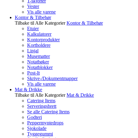
T-skjorter
Vester
Vis alle varene
Kontor & Tilbehør
Tilbake til Alle Kategorier
Kontor & Tilbehør
Etuier
Kalkulatorer
Kontorprodukter
Kortholdere
Linjal
Musematter
Notatbøker
Notatblokker
Post-It
Skrive-/Dokumentmapper
Vis alle varene
Mat & Drikke
Tilbake til Alle Kategorier
Mat & Drikke
Catering Items
Serveringsbrett
Se alle Catering Items
Godteri
Peppermyntedrops
Sjokolade
Tyggegummi