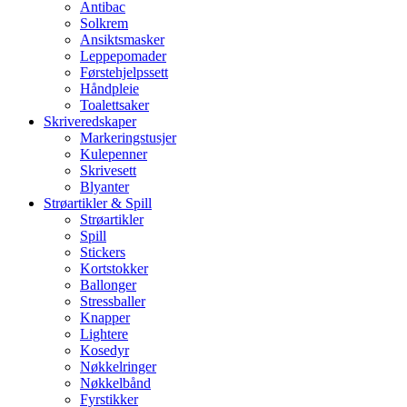
Antibac
Solkrem
Ansiktsmasker
Leppepomader
Førstehjelpssett
Håndpleie
Toalettsaker
Skriveredskaper
Markeringstusjer
Kulepenner
Skrivesett
Blyanter
Strøartikler & Spill
Strøartikler
Spill
Stickers
Kortstokker
Ballonger
Stressballer
Knapper
Lightere
Kosedyr
Nøkkelringer
Nøkkelbånd
Fyrstikker