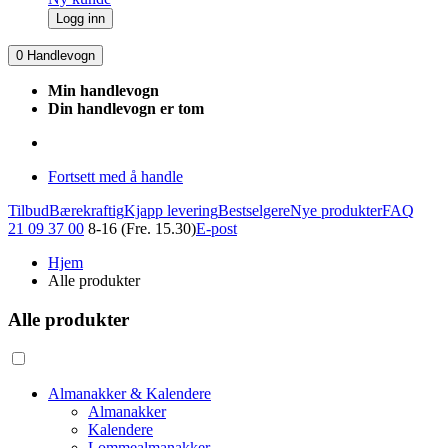
Logg inn
0
Handlevogn
Min handlevogn
Din handlevogn er tom
Fortsett med å handle
Tilbud
Bærekraftig
Kjapp levering
Bestselgere
Nye produkter
FAQ
21 09 37 00
8-16 (Fre. 15.30)
E-post
Hjem
Alle produkter
Alle produkter
Almanakker & Kalendere
Almanakker
Kalendere
Lommealmanakker