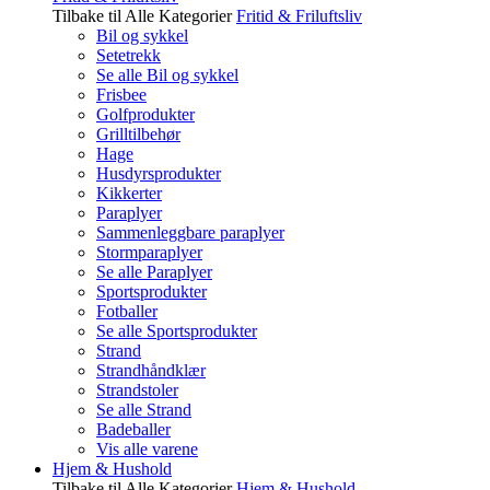
Tilbake til Alle Kategorier
Fritid & Friluftsliv
Bil og sykkel
Setetrekk
Se alle Bil og sykkel
Frisbee
Golfprodukter
Grilltilbehør
Hage
Husdyrsprodukter
Kikkerter
Paraplyer
Sammenleggbare paraplyer
Stormparaplyer
Se alle Paraplyer
Sportsprodukter
Fotballer
Se alle Sportsprodukter
Strand
Strandhåndklær
Strandstoler
Se alle Strand
Badeballer
Vis alle varene
Hjem & Hushold
Tilbake til Alle Kategorier
Hjem & Hushold