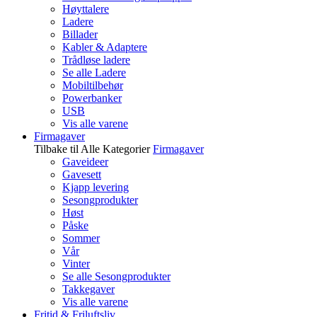
Høyttalere
Ladere
Billader
Kabler & Adaptere
Trådløse ladere
Se alle Ladere
Mobiltilbehør
Powerbanker
USB
Vis alle varene
Firmagaver
Tilbake til Alle Kategorier
Firmagaver
Gaveideer
Gavesett
Kjapp levering
Sesongprodukter
Høst
Påske
Sommer
Vår
Vinter
Se alle Sesongprodukter
Takkegaver
Vis alle varene
Fritid & Friluftsliv