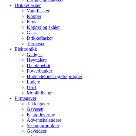
Drikkeflasker
Vannflasker
Kopper
Krus
Kopper og skåler
Glass
Drikkeflasker
Termoser
Elektronikk
Gadgets
Høyttalere
Datatilbehør
Powerbanker
Hodetelefoner og ørepropper
Ladere
USB
Mobiltilbehør
Firmagaver
Takkegaver
Gavesett
Kjapp levering
Adventskalendere
Sesongprodukter
Gaveideer