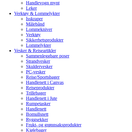
Handlevogn mynt
Leker
Verktøy & Lommelykter
Isskraper
Målebånd
Lommekniver
Verktøy
Sikkerhetsprodukter
Lommelykter
Vesker & Reiseartikler
Sammenleggbare poser
Strandvesker
Skuldervesker
PC-vesker
Reise/Sportsbager
Handlenett i Canvas
Reiseprodukter
Trillebager
Handlenett i Jute
Rumpetasker
Handlenett
Bomullsnett
Ryggsekker
Frukt- og grønnsaksprodukter
Kjølebager