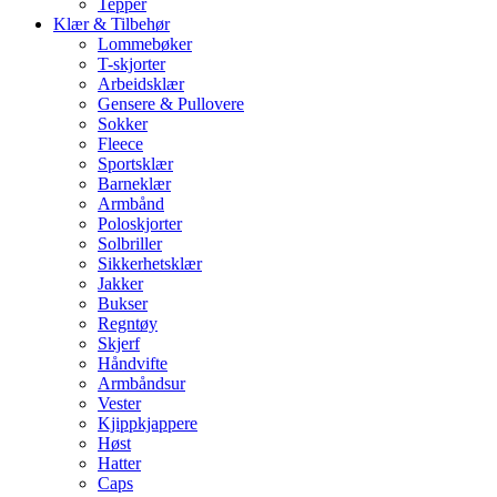
Tepper
Klær & Tilbehør
Lommebøker
T-skjorter
Arbeidsklær
Gensere & Pullovere
Sokker
Fleece
Sportsklær
Barneklær
Armbånd
Poloskjorter
Solbriller
Sikkerhetsklær
Jakker
Bukser
Regntøy
Skjerf
Håndvifte
Armbåndsur
Vester
Kjippkjappere
Høst
Hatter
Caps