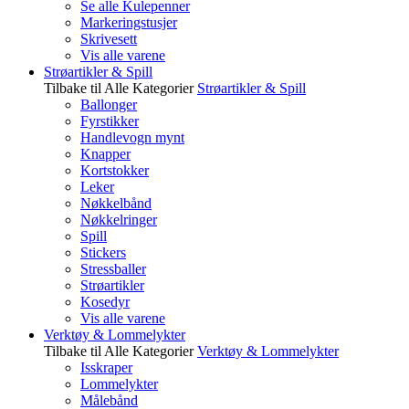
Se alle Kulepenner
Markeringstusjer
Skrivesett
Vis alle varene
Strøartikler & Spill
Tilbake til Alle Kategorier
Strøartikler & Spill
Ballonger
Fyrstikker
Handlevogn mynt
Knapper
Kortstokker
Leker
Nøkkelbånd
Nøkkelringer
Spill
Stickers
Stressballer
Strøartikler
Kosedyr
Vis alle varene
Verktøy & Lommelykter
Tilbake til Alle Kategorier
Verktøy & Lommelykter
Isskraper
Lommelykter
Målebånd