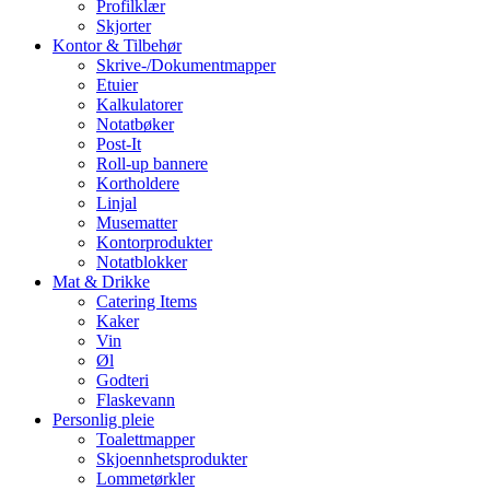
Profilklær
Skjorter
Kontor & Tilbehør
Skrive-/Dokumentmapper
Etuier
Kalkulatorer
Notatbøker
Post-It
Roll-up bannere
Kortholdere
Linjal
Musematter
Kontorprodukter
Notatblokker
Mat & Drikke
Catering Items
Kaker
Vin
Øl
Godteri
Flaskevann
Personlig pleie
Toalettmapper
Skjoennhetsprodukter
Lommetørkler