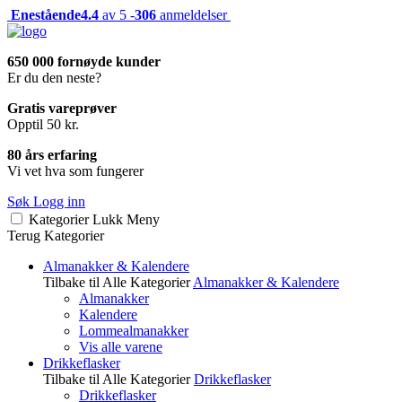
Enestående
4.4
av 5 -
306
anmeldelser
650 000 fornøyde kunder
Er du den neste?
Gratis vareprøver
Opptil 50 kr.
80 års erfaring
Vi vet hva som fungerer
Søk
Logg inn
Kategorier
Lukk
Meny
Terug
Kategorier
Almanakker & Kalendere
Tilbake til Alle Kategorier
Almanakker & Kalendere
Almanakker
Kalendere
Lommealmanakker
Vis alle varene
Drikkeflasker
Tilbake til Alle Kategorier
Drikkeflasker
Drikkeflasker