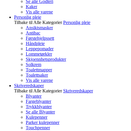
Se alle Godteri
Kaker
Vis alle varene
Personlig pleie
Tilbake til Alle Kategorier
Personlig pleie
Ansiktsmasker
Antibac
Førstehjelpssett
Håndpleie
Leppepomader
Lommetørkler
Skjoennhetsprodukter
Solkrem
Toalettmapper
Toalettsaker
Vis alle varene
Skriveredskaper
Tilbake til Alle Kategorier
Skriveredskaper
Blyanter
Fargeblyanter
Trykkblyanter
Se alle Blyanter
Kulepenner
Parker kulepenner
Touchpenner