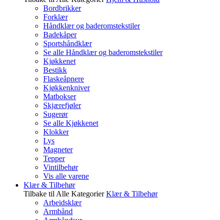
Bordbrikker
Forklær
Håndklær og baderomstekstiler
Badekåper
Sportshåndklær
Se alle Håndklær og baderomstekstiler
Kjøkkenet
Bestikk
Flaskeåpnere
Kjøkkenkniver
Matbokser
Skjærefjøler
Sugerør
Se alle Kjøkkenet
Klokker
Lys
Magneter
Tepper
Vintilbehør
Vis alle varene
Klær & Tilbehør
Tilbake til Alle Kategorier
Klær & Tilbehør
Arbeidsklær
Armbånd