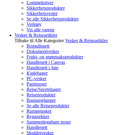
Lommekniver
Sikkerhetsprodukter
Sikkerhetsvester
Se alle Sikkerhetsprodukter
Verktøy
Vis alle varene
Vesker & Reiseartikler
Tilbake til Alle Kategorier
Vesker & Reiseartikler
Bomullsnett
Dokumentvesker
Frukt- og grønnsaksprodukter
Handlenett i Canvas
Handlenett i Jute
Kjølebager
PC-vesker
Papirposer
Reise/Sportsbager
Reiseprodukter
Baggasjelapper
Se alle Reiseprodukter
Rumpetasker
Ryggsekker
Sammenleggbare poser
Handlenett
Skuldervesker