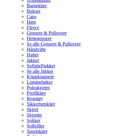
Armbåndsur
Barneklær
Bukser
Caps
Høst
Fleece
Gensere & Pullovere
Hettegensere
Se alle Gensere & Pullovere
Håndvifte
Hatter
Jakker
Softshelljakker
Se alle Jakker
Kjippkjappere
Lommebøker
Poloskjorter
Profilklær
Regntøy
Sikkerhetsklær
Skjerf
Skjorter
Sokker
Solbriller
Sportsklær