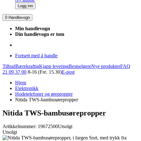
Logg inn
0
Handlevogn
Min handlevogn
Din handlevogn er tom
Fortsett med å handle
Tilbud
Bærekraftig
Kjapp levering
Bestselgere
Nye produkter
FAQ
21 09 37 00
8-16 (Fre. 15.30)
E-post
Hjem
Elektronikk
Hodetelefoner og ørepropper
Nitida TWS-bambusørepropper
Nitida TWS-bambusørepropper
Artikkelnummer: 19672500
Utsolgt
Utsolgt