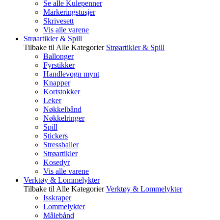
Se alle Kulepenner
Markeringstusjer
Skrivesett
Vis alle varene
Strøartikler & Spill
Tilbake til Alle Kategorier
Strøartikler & Spill
Ballonger
Fyrstikker
Handlevogn mynt
Knapper
Kortstokker
Leker
Nøkkelbånd
Nøkkelringer
Spill
Stickers
Stressballer
Strøartikler
Kosedyr
Vis alle varene
Verktøy & Lommelykter
Tilbake til Alle Kategorier
Verktøy & Lommelykter
Isskraper
Lommelykter
Målebånd