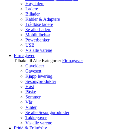
Høyttalere
Ladere
Billader
Kabler & Adaptere
Trådløse ladere
Se alle Ladere
Mobiltilbehør
Powerbanker
USB
Vis alle varene
Firmagaver
Tilbake til Alle Kategorier
Firmagaver
Gaveideer
Gavesett
Kjapp levering
Sesongprodukter
Høst
Påske
Sommer
Vår
Vinter
Se alle Sesongprodukter
Takkegaver
Vis alle varene
Fritid & Friluftsliv