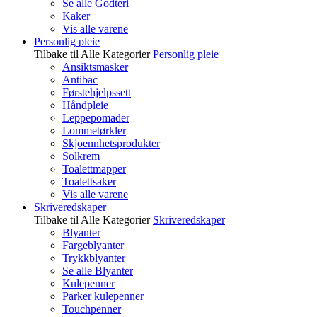
Se alle Godteri
Kaker
Vis alle varene
Personlig pleie
Tilbake til Alle Kategorier
Personlig pleie
Ansiktsmasker
Antibac
Førstehjelpssett
Håndpleie
Leppepomader
Lommetørkler
Skjoennhetsprodukter
Solkrem
Toalettmapper
Toalettsaker
Vis alle varene
Skriveredskaper
Tilbake til Alle Kategorier
Skriveredskaper
Blyanter
Fargeblyanter
Trykkblyanter
Se alle Blyanter
Kulepenner
Parker kulepenner
Touchpenner