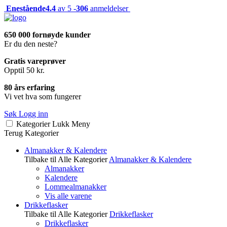
Enestående
4.4
av 5 -
306
anmeldelser
650 000 fornøyde kunder
Er du den neste?
Gratis vareprøver
Opptil 50 kr.
80 års erfaring
Vi vet hva som fungerer
Søk
Logg inn
Kategorier
Lukk
Meny
Terug
Kategorier
Almanakker & Kalendere
Tilbake til Alle Kategorier
Almanakker & Kalendere
Almanakker
Kalendere
Lommealmanakker
Vis alle varene
Drikkeflasker
Tilbake til Alle Kategorier
Drikkeflasker
Drikkeflasker