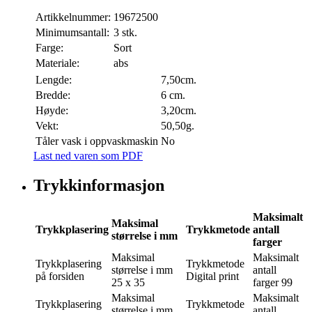
Artikkelnummer:
19672500
Minimumsantall:
3 stk.
Farge:
Sort
Materiale:
abs
Lengde:
7,50cm.
Bredde:
6 cm.
Høyde:
3,20cm.
Vekt:
50,50g.
Tåler vask i oppvaskmaskin
No
Last ned varen som PDF
Trykkinformasjon
Maksimalt
Maksimal
Trykkplasering
Trykkmetode
antall
størrelse i mm
farger
Maksimal
Maksimalt
Trykkplasering
Trykkmetode
størrelse i mm
antall
på forsiden
Digital print
25 x 35
farger
99
Maksimal
Maksimalt
Trykkplasering
Trykkmetode
størrelse i mm
antall