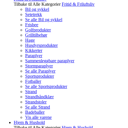
Tilbake til Alle Kategorier
Fritid & Friluftsliv
Bil og sykkel
Setetrekk
Se alle Bil og sykkel
Frisbee
Golfprodukter
Grilltilbehør
Hage
Husdyrsprodukter
Kikkerter
Paraplyer
Sammenleggbare paraplyer
Stormparaplyer
Se alle Paraplyer
Sportsprodukter
Fotballer
Se alle Sportsprodukter
Strand
Strandhåndklær
Strandstoler
Se alle Strand
Badeballer
Vis alle varene
Hjem & Hushold
Tilbake til Alle Kategorier
Hjem & Hushold