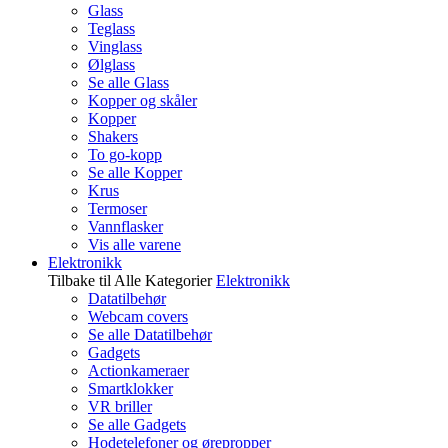
Glass
Teglass
Vinglass
Ølglass
Se alle Glass
Kopper og skåler
Kopper
Shakers
To go-kopp
Se alle Kopper
Krus
Termoser
Vannflasker
Vis alle varene
Elektronikk
Tilbake til Alle Kategorier
Elektronikk
Datatilbehør
Webcam covers
Se alle Datatilbehør
Gadgets
Actionkameraer
Smartklokker
VR briller
Se alle Gadgets
Hodetelefoner og ørepropper