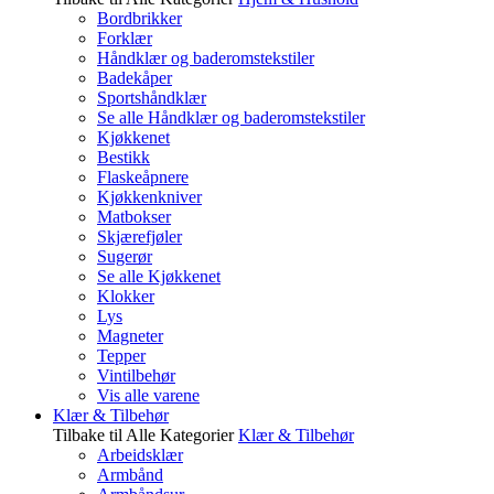
Bordbrikker
Forklær
Håndklær og baderomstekstiler
Badekåper
Sportshåndklær
Se alle Håndklær og baderomstekstiler
Kjøkkenet
Bestikk
Flaskeåpnere
Kjøkkenkniver
Matbokser
Skjærefjøler
Sugerør
Se alle Kjøkkenet
Klokker
Lys
Magneter
Tepper
Vintilbehør
Vis alle varene
Klær & Tilbehør
Tilbake til Alle Kategorier
Klær & Tilbehør
Arbeidsklær
Armbånd