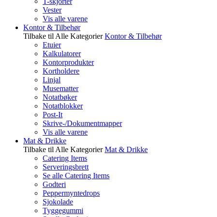
T-skjorter
Vester
Vis alle varene
Kontor & Tilbehør
Tilbake til Alle Kategorier
Kontor & Tilbehør
Etuier
Kalkulatorer
Kontorprodukter
Kortholdere
Linjal
Musematter
Notatbøker
Notatblokker
Post-It
Skrive-/Dokumentmapper
Vis alle varene
Mat & Drikke
Tilbake til Alle Kategorier
Mat & Drikke
Catering Items
Serveringsbrett
Se alle Catering Items
Godteri
Peppermyntedrops
Sjokolade
Tyggegummi