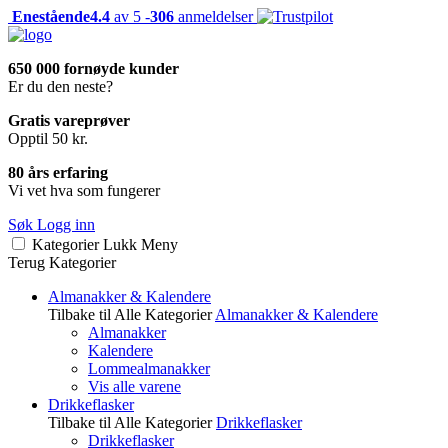
Enestående
4.4
av 5 -
306
anmeldelser
650 000 fornøyde kunder
Er du den neste?
Gratis vareprøver
Opptil 50 kr.
80 års erfaring
Vi vet hva som fungerer
Søk
Logg inn
Kategorier
Lukk
Meny
Terug
Kategorier
Almanakker & Kalendere
Tilbake til Alle Kategorier
Almanakker & Kalendere
Almanakker
Kalendere
Lommealmanakker
Vis alle varene
Drikkeflasker
Tilbake til Alle Kategorier
Drikkeflasker
Drikkeflasker