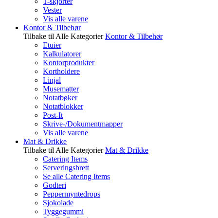
T-skjorter
Vester
Vis alle varene
Kontor & Tilbehør
Tilbake til Alle Kategorier
Kontor & Tilbehør
Etuier
Kalkulatorer
Kontorprodukter
Kortholdere
Linjal
Musematter
Notatbøker
Notatblokker
Post-It
Skrive-/Dokumentmapper
Vis alle varene
Mat & Drikke
Tilbake til Alle Kategorier
Mat & Drikke
Catering Items
Serveringsbrett
Se alle Catering Items
Godteri
Peppermyntedrops
Sjokolade
Tyggegummi