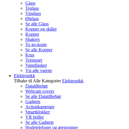
Glass
Teglass
Vinglass
Ølglass
Se alle Glass
Kopper og skåler
Kopper
Shakers
To go-kopp
Se alle Kopper
Krus
Termoser
Vannflasker
Vis alle varene
Elektronikk
Tilbake til Alle Kategorier
Elektronikk
Datatilbehør
Webcam covers
Se alle Datatilbehør
Gadgets
Actionkameraer
Smartklokker
VR briller
Se alle Gadgets
Hodetelefoner og ørepropper