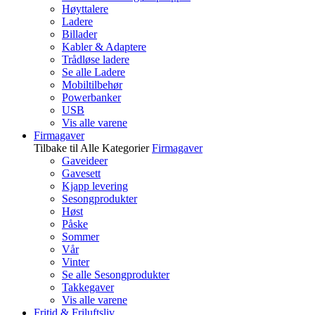
Høyttalere
Ladere
Billader
Kabler & Adaptere
Trådløse ladere
Se alle Ladere
Mobiltilbehør
Powerbanker
USB
Vis alle varene
Firmagaver
Tilbake til Alle Kategorier
Firmagaver
Gaveideer
Gavesett
Kjapp levering
Sesongprodukter
Høst
Påske
Sommer
Vår
Vinter
Se alle Sesongprodukter
Takkegaver
Vis alle varene
Fritid & Friluftsliv