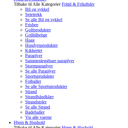
Tilbake til Alle Kategorier
Fritid & Friluftsliv
Bil og sykkel
Setetrekk
Se alle Bil og sykkel
Frisbee
Golfprodukter
Grilltilbehør
Hage
Husdyrsprodukter
Kikkerter
Paraplyer
Sammenleggbare paraplyer
Stormparaplyer
Se alle Paraplyer
Sportsprodukter
Fotballer
Se alle Sportsprodukter
Strand
Strandhåndklær
Strandstoler
Se alle Strand
Badeballer
Vis alle varene
Hjem & Hushold
Tilbake til Alle Kategorier
Hjem & Hushold