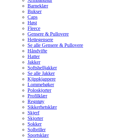
Armbåndsur
Barneklær
Bukser
Caps
Høst
Fleece
Gensere & Pullovere
Hettegensere
Se alle Gensere & Pullovere
Håndvifte
Hatter
Jakker
Softshelljakker
Se alle Jakker
Kjippkjappere
Lommebøker
Poloskjorter
Profilklær
Regntøy
Sikkerhetsklær
Skjerf
Skjorter
Sokker
Solbriller
Sportsklær