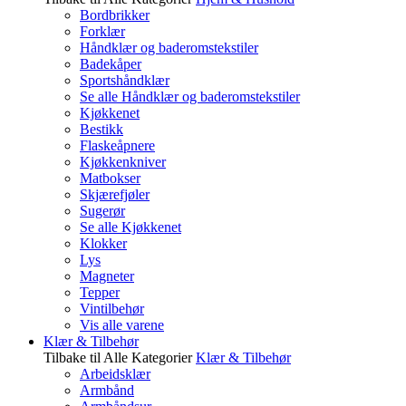
Bordbrikker
Forklær
Håndklær og baderomstekstiler
Badekåper
Sportshåndklær
Se alle Håndklær og baderomstekstiler
Kjøkkenet
Bestikk
Flaskeåpnere
Kjøkkenkniver
Matbokser
Skjærefjøler
Sugerør
Se alle Kjøkkenet
Klokker
Lys
Magneter
Tepper
Vintilbehør
Vis alle varene
Klær & Tilbehør
Tilbake til Alle Kategorier
Klær & Tilbehør
Arbeidsklær
Armbånd