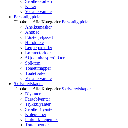
Se alle Godteri
Kaker
Vis alle varene
Personlig pleie
Tilbake til Alle Kategorier
Personlig pleie
Ansiktsmasker
Antibac
Førstehjelpssett
Håndpleie
Leppepomader
Lommetørkler
Skjoennhetsprodukter
Solkrem
Toalettmapper
Toalettsaker
Vis alle varene
Skriveredskaper
Tilbake til Alle Kategorier
Skriveredskaper
Blyanter
Fargeblyanter
Trykkblyanter
Se alle Blyanter
Kulepenner
Parker kulepenner
Touchpenner