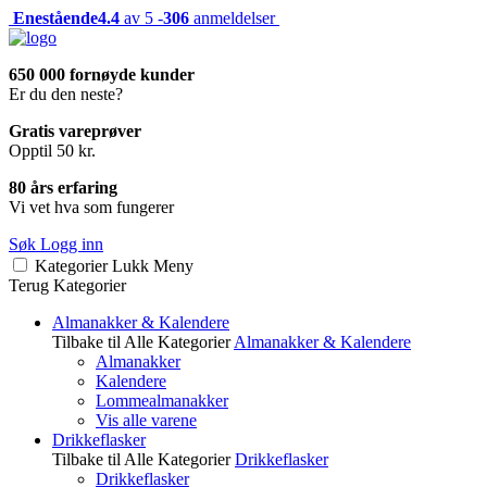
Enestående
4.4
av 5 -
306
anmeldelser
650 000 fornøyde kunder
Er du den neste?
Gratis vareprøver
Opptil 50 kr.
80 års erfaring
Vi vet hva som fungerer
Søk
Logg inn
Kategorier
Lukk
Meny
Terug
Kategorier
Almanakker & Kalendere
Tilbake til Alle Kategorier
Almanakker & Kalendere
Almanakker
Kalendere
Lommealmanakker
Vis alle varene
Drikkeflasker
Tilbake til Alle Kategorier
Drikkeflasker
Drikkeflasker