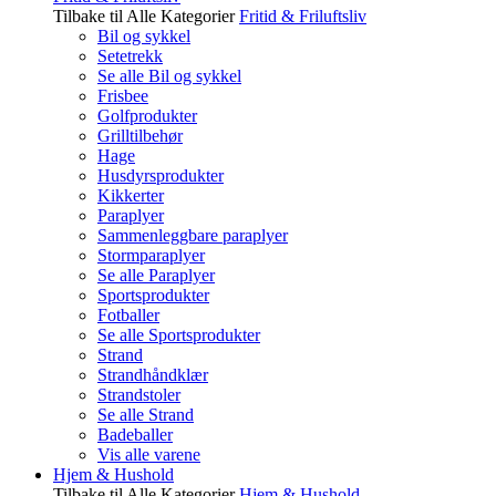
Tilbake til Alle Kategorier
Fritid & Friluftsliv
Bil og sykkel
Setetrekk
Se alle Bil og sykkel
Frisbee
Golfprodukter
Grilltilbehør
Hage
Husdyrsprodukter
Kikkerter
Paraplyer
Sammenleggbare paraplyer
Stormparaplyer
Se alle Paraplyer
Sportsprodukter
Fotballer
Se alle Sportsprodukter
Strand
Strandhåndklær
Strandstoler
Se alle Strand
Badeballer
Vis alle varene
Hjem & Hushold
Tilbake til Alle Kategorier
Hjem & Hushold