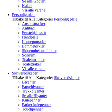
Se alle Godteri
Kaker
Vis alle varene
Personlig pleie
Tilbake til Alle Kategorier
Personlig pleie
Ansiktsmasker
Antibac
Førstehjelpssett
Håndpleie
Leppepomader
Lommetørkler
Skjoennhetsprodukter
Solkrem
Toalettmapper
Toalettsaker
Vis alle varene
Skriveredskaper
Tilbake til Alle Kategorier
Skriveredskaper
Blyanter
Fargeblyanter
Trykkblyanter
Se alle Blyanter
Kulepenner
Parker kulepenner
Touchpenner