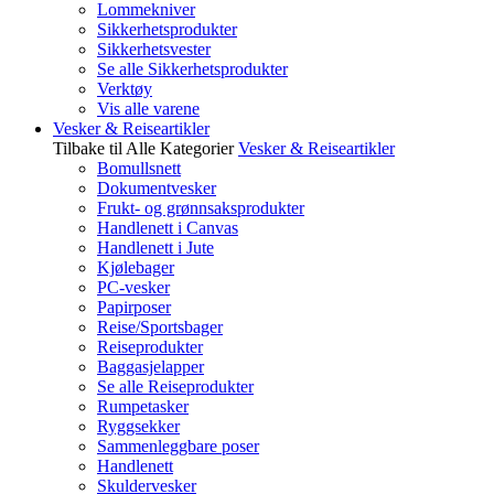
Lommekniver
Sikkerhetsprodukter
Sikkerhetsvester
Se alle Sikkerhetsprodukter
Verktøy
Vis alle varene
Vesker & Reiseartikler
Tilbake til Alle Kategorier
Vesker & Reiseartikler
Bomullsnett
Dokumentvesker
Frukt- og grønnsaksprodukter
Handlenett i Canvas
Handlenett i Jute
Kjølebager
PC-vesker
Papirposer
Reise/Sportsbager
Reiseprodukter
Baggasjelapper
Se alle Reiseprodukter
Rumpetasker
Ryggsekker
Sammenleggbare poser
Handlenett
Skuldervesker