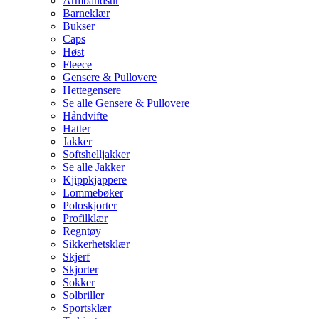
Armbåndsur
Barneklær
Bukser
Caps
Høst
Fleece
Gensere & Pullovere
Hettegensere
Se alle Gensere & Pullovere
Håndvifte
Hatter
Jakker
Softshelljakker
Se alle Jakker
Kjippkjappere
Lommebøker
Poloskjorter
Profilklær
Regntøy
Sikkerhetsklær
Skjerf
Skjorter
Sokker
Solbriller
Sportsklær