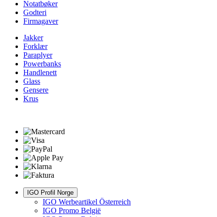
Notatbøker
Godteri
Firmagaver
Jakker
Forklær
Paraplyer
Powerbanks
Handlenett
Glass
Gensere
Krus
IGO Profil Norge
IGO Werbeartikel Österreich
IGO Promo België