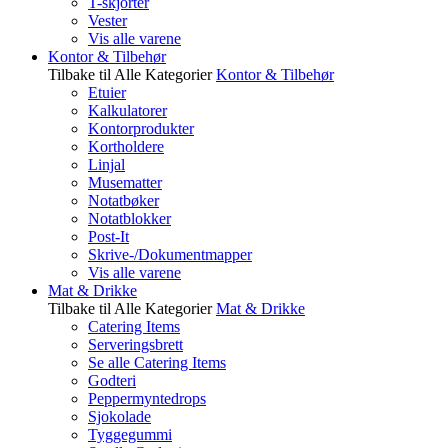
T-skjorter
Vester
Vis alle varene
Kontor & Tilbehør
Tilbake til Alle Kategorier
Kontor & Tilbehør
Etuier
Kalkulatorer
Kontorprodukter
Kortholdere
Linjal
Musematter
Notatbøker
Notatblokker
Post-It
Skrive-/Dokumentmapper
Vis alle varene
Mat & Drikke
Tilbake til Alle Kategorier
Mat & Drikke
Catering Items
Serveringsbrett
Se alle Catering Items
Godteri
Peppermyntedrops
Sjokolade
Tyggegummi