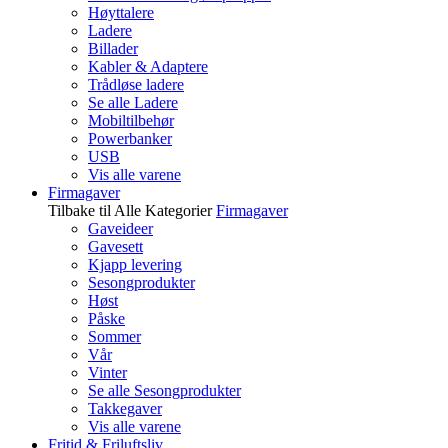
Høyttalere
Ladere
Billader
Kabler & Adaptere
Trådløse ladere
Se alle Ladere
Mobiltilbehør
Powerbanker
USB
Vis alle varene
Firmagaver
Tilbake til Alle Kategorier
Firmagaver
Gaveideer
Gavesett
Kjapp levering
Sesongprodukter
Høst
Påske
Sommer
Vår
Vinter
Se alle Sesongprodukter
Takkegaver
Vis alle varene
Fritid & Friluftsliv