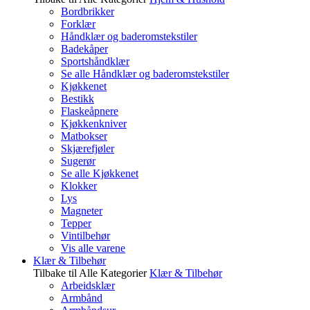
Bordbrikker
Forklær
Håndklær og baderomstekstiler
Badekåper
Sportshåndklær
Se alle Håndklær og baderomstekstiler
Kjøkkenet
Bestikk
Flaskeåpnere
Kjøkkenkniver
Matbokser
Skjærefjøler
Sugerør
Se alle Kjøkkenet
Klokker
Lys
Magneter
Tepper
Vintilbehør
Vis alle varene
Klær & Tilbehør
Tilbake til Alle Kategorier
Klær & Tilbehør
Arbeidsklær
Armbånd