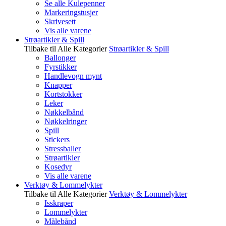
Se alle Kulepenner
Markeringstusjer
Skrivesett
Vis alle varene
Strøartikler & Spill
Tilbake til Alle Kategorier
Strøartikler & Spill
Ballonger
Fyrstikker
Handlevogn mynt
Knapper
Kortstokker
Leker
Nøkkelbånd
Nøkkelringer
Spill
Stickers
Stressballer
Strøartikler
Kosedyr
Vis alle varene
Verktøy & Lommelykter
Tilbake til Alle Kategorier
Verktøy & Lommelykter
Isskraper
Lommelykter
Målebånd