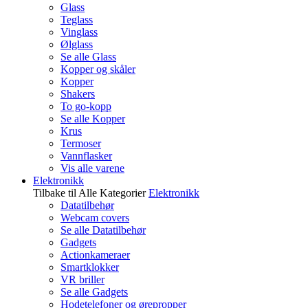
Glass
Teglass
Vinglass
Ølglass
Se alle Glass
Kopper og skåler
Kopper
Shakers
To go-kopp
Se alle Kopper
Krus
Termoser
Vannflasker
Vis alle varene
Elektronikk
Tilbake til Alle Kategorier
Elektronikk
Datatilbehør
Webcam covers
Se alle Datatilbehør
Gadgets
Actionkameraer
Smartklokker
VR briller
Se alle Gadgets
Hodetelefoner og ørepropper