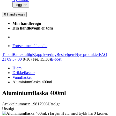
Logg inn
0
Handlevogn
Min handlevogn
Din handlevogn er tom
Fortsett med å handle
Tilbud
Bærekraftig
Kjapp levering
Bestselgere
Nye produkter
FAQ
21 09 37 00
8-16 (Fre. 15.30)
E-post
Hjem
Drikkeflasker
Vannflasker
Aluminiumflaska 400ml
Aluminiumflaska 400ml
Artikkelnummer: 19817903
Utsolgt
Utsolgt