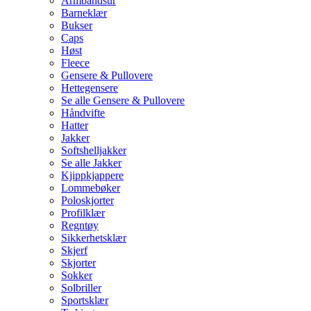
Armbåndsur
Barneklær
Bukser
Caps
Høst
Fleece
Gensere & Pullovere
Hettegensere
Se alle Gensere & Pullovere
Håndvifte
Hatter
Jakker
Softshelljakker
Se alle Jakker
Kjippkjappere
Lommebøker
Poloskjorter
Profilklær
Regntøy
Sikkerhetsklær
Skjerf
Skjorter
Sokker
Solbriller
Sportsklær