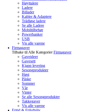
Høyttalere
Ladere
Billader
Kabler & Adaptere
Trådløse ladere
Se alle Ladere
Mobiltilbehør
Powerbanker
USB
Vis alle varene
Firmagaver
Tilbake til Alle Kategorier
Firmagaver
Gaveideer
Gavesett
Kjapp levering
Sesongprodukter
Høst
Påske
Sommer
Vår
Vinter
Se alle Sesongprodukter
Takkegaver
Vis alle varene
Fritid & Friluftsliv