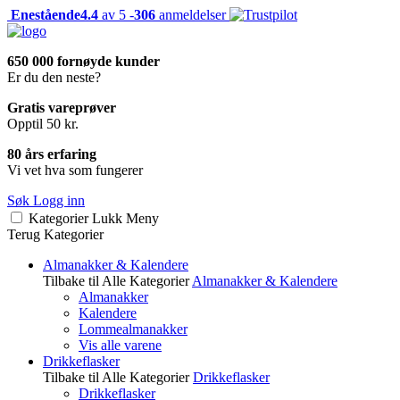
Enestående
4.4
av 5 -
306
anmeldelser
650 000 fornøyde kunder
Er du den neste?
Gratis vareprøver
Opptil 50 kr.
80 års erfaring
Vi vet hva som fungerer
Søk
Logg inn
Kategorier
Lukk
Meny
Terug
Kategorier
Almanakker & Kalendere
Tilbake til Alle Kategorier
Almanakker & Kalendere
Almanakker
Kalendere
Lommealmanakker
Vis alle varene
Drikkeflasker
Tilbake til Alle Kategorier
Drikkeflasker
Drikkeflasker