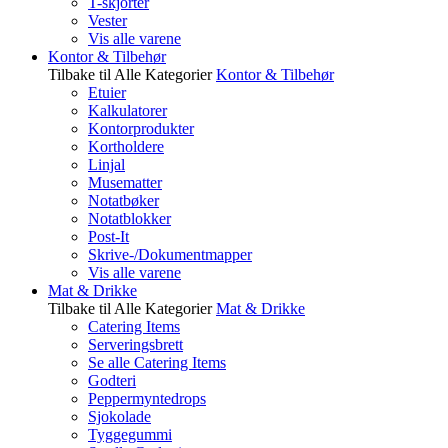
T-skjorter
Vester
Vis alle varene
Kontor & Tilbehør
Tilbake til Alle Kategorier
Kontor & Tilbehør
Etuier
Kalkulatorer
Kontorprodukter
Kortholdere
Linjal
Musematter
Notatbøker
Notatblokker
Post-It
Skrive-/Dokumentmapper
Vis alle varene
Mat & Drikke
Tilbake til Alle Kategorier
Mat & Drikke
Catering Items
Serveringsbrett
Se alle Catering Items
Godteri
Peppermyntedrops
Sjokolade
Tyggegummi