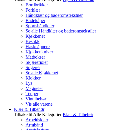
Bordbrikker
Forklær
Håndklær og baderomstekstiler
Badekåper
Sportshåndklær
Se alle Håndklær og baderomstekstiler
Kjøkkenet
Bestikk
Flaskeåpnere
Kjøkkenkniver
Matbokser
Skjærefjøler
Sugerør
Se alle Kjøkkenet
Klokker
Lys
Magneter
Tepper
Vintilbehør
Vis alle varene
Klær & Tilbehør
Tilbake til Alle Kategorier
Klær & Tilbehør
Arbeidsklær
Armbånd