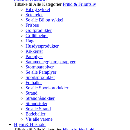
Tilbake til Alle Kategorier
Fritid & Friluftsliv
Bil og sykkel
Setetrekk
Se alle Bil og sykkel
Frisbee
Golfprodukter
Grilltilbehør
Hage
Husdyrsprodukter
Kikkerter
Paraplyer
Sammenleggbare paraplyer
Stormparaplyer
Se alle Paraplyer
Sportsprodukter
Fotballer
Se alle Sportsprodukter
Strand
Strandhåndklær
Strandstoler
Se alle Strand
Badeballer
Vis alle varene
Hjem & Hushold
Tilbake til Alle Kategorier
Hjem & Hushold