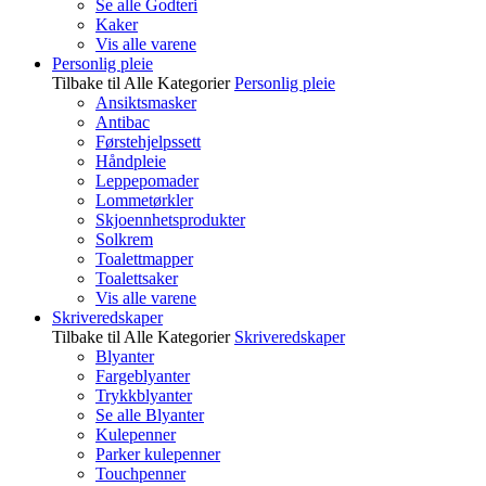
Se alle Godteri
Kaker
Vis alle varene
Personlig pleie
Tilbake til Alle Kategorier
Personlig pleie
Ansiktsmasker
Antibac
Førstehjelpssett
Håndpleie
Leppepomader
Lommetørkler
Skjoennhetsprodukter
Solkrem
Toalettmapper
Toalettsaker
Vis alle varene
Skriveredskaper
Tilbake til Alle Kategorier
Skriveredskaper
Blyanter
Fargeblyanter
Trykkblyanter
Se alle Blyanter
Kulepenner
Parker kulepenner
Touchpenner