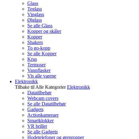
Glass
Teglass
Vinglass
Ølglass
Se alle Glass
Kopper og skåler
Kopper
Shakers
To go-kopp
Se alle Kopper
Krus
Termoser
Vannflasker
Vis alle varene
Elektronikk
Tilbake til Alle Kategorier
Elektronikk
Datatilbehør
Webcam covers
Se alle Datatilbehør
Gadgets
Actionkameraer
Smartklokker
VR briller
Se alle Gadgets
Hodetelefoner og ørepropper