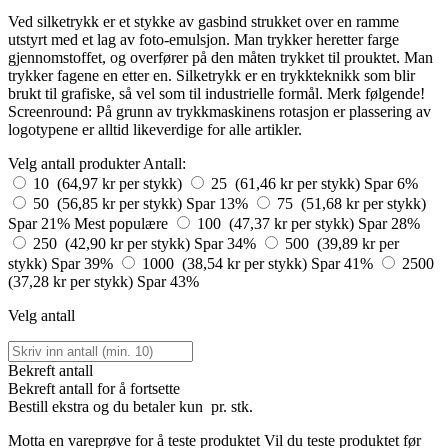
Ved silketrykk er et stykke av gasbind strukket over en ramme
utstyrt med et lag av foto-emulsjon. Man trykker heretter farge
gjennomstoffet, og overfører på den måten trykket til prouktet. Man
trykker fagene en etter en. Silketrykk er en trykkteknikk som blir
brukt til grafiske, så vel som til industrielle formål. Merk følgende!
Screenround: På grunn av trykkmaskinens rotasjon er plassering av
logotypene er alltid likeverdige for alle artikler.
Velg antall produkter
Antall:
10 (64,97 kr per stykk)
25 (61,46 kr per stykk)
Spar 6%
50 (56,85 kr per stykk)
Spar 13%
75 (51,68 kr per stykk)
Spar 21%
Mest populære
100 (47,37 kr per stykk)
Spar 28%
250 (42,90 kr per stykk)
Spar 34%
500 (39,89 kr per
stykk)
Spar 39%
1000 (38,54 kr per stykk)
Spar 41%
2500
(37,28 kr per stykk)
Spar 43%
Velg antall
Bekreft antall
Bekreft antall for å fortsette
Bestill
ekstra og du betaler kun
pr. stk.
Motta en vareprøve for å teste produktet
Vil du teste produktet før