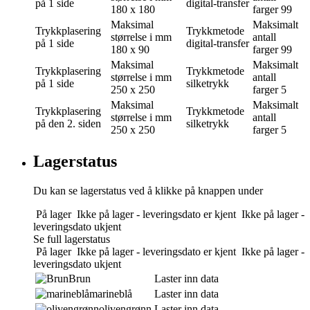
på 1 side
digital-transfer
180 x 180
farger
99
Maksimal
Maksimalt
Trykkplasering
Trykkmetode
størrelse i mm
antall
på 1 side
digital-transfer
180 x 90
farger
99
Maksimal
Maksimalt
Trykkplasering
Trykkmetode
størrelse i mm
antall
på 1 side
silketrykk
250 x 250
farger
5
Maksimal
Maksimalt
Trykkplasering
Trykkmetode
størrelse i mm
antall
på den 2. siden
silketrykk
250 x 250
farger
5
Lagerstatus
Du kan se lagerstatus ved å klikke på knappen under
På lager
Ikke på lager - leveringsdato er kjent
Ikke på lager -
leveringsdato ukjent
Se full lagerstatus
På lager
Ikke på lager - leveringsdato er kjent
Ikke på lager -
leveringsdato ukjent
Brun
Laster inn data
marineblå
Laster inn data
olivengrønn
Laster inn data