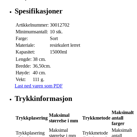
Spesifikasjoner
Artikkelnummer:
30012702
Minimumsantall:
10 stk.
Farge:
Sort
Materiale:
resirkulert lerret
Kapasitet:
15000ml
Lengde:
38 cm.
Bredde:
36,50cm.
Høyde:
40 cm.
Vekt:
111 g.
Last ned varen som PDF
Trykkinformasjon
Maksimalt
Maksimal
Trykkplasering
Trykkmetode
antall
størrelse i mm
farger
Maksimal
Maksimalt
Trykkplasering
Trykkmetode
størrelse i mm
antall