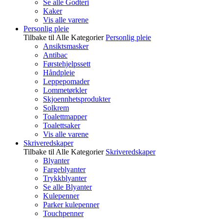
Se alle Godteri
Kaker
Vis alle varene
Personlig pleie
Tilbake til Alle Kategorier
Personlig pleie
Ansiktsmasker
Antibac
Førstehjelpssett
Håndpleie
Leppepomader
Lommetørkler
Skjoennhetsprodukter
Solkrem
Toalettmapper
Toalettsaker
Vis alle varene
Skriveredskaper
Tilbake til Alle Kategorier
Skriveredskaper
Blyanter
Fargeblyanter
Trykkblyanter
Se alle Blyanter
Kulepenner
Parker kulepenner
Touchpenner