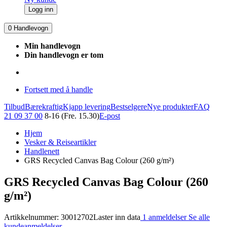
Logg inn
0
Handlevogn
Min handlevogn
Din handlevogn er tom
Fortsett med å handle
Tilbud
Bærekraftig
Kjapp levering
Bestselgere
Nye produkter
FAQ
21 09 37 00
8-16 (Fre. 15.30)
E-post
Hjem
Vesker & Reiseartikler
Handlenett
GRS Recycled Canvas Bag Colour (260 g/m²)
GRS Recycled Canvas Bag Colour (260
g/m²)
Artikkelnummer: 30012702
Laster inn data
1 anmeldelser
Se alle
kundeanmeldelser