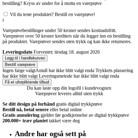
bestilling? Kryss av under for å motta en vareprøve
Vil du teste produktet? Bestill en vareprøve!
i
Vareprøvebestillinger under 50 kroner sendes kostnadsfritt.
Vareprøver over 50 kroner krediters når du legger inn en bestilling
på produktet. Vareprøver sendes uten trykk og kan ikke returneres.
Leveringsdato
Forventet; tirsdag 18. august 2026
Legg til i handlekurven
Bestill vareprøve
Ingen farge valgt
Antall har ikke blitt valgt enda
Trykkets plassering
har ikke blitt valgt
Leveringsmetode har ikke blitt valgt enda
Få et uforpliktende tilbud
Du kan laste opp din logofil i kundevognen
Vareprøver leveres alltid uten trykk
Se ditt design på forhånd
gratis digital trykkprøve
Bestill nå, betal senere
eller betal online
Gratis annulering
gjelder før godkjennelse av digital trykkprøve
200.000+
trær plantet
takket være deg
Andre har også sett på