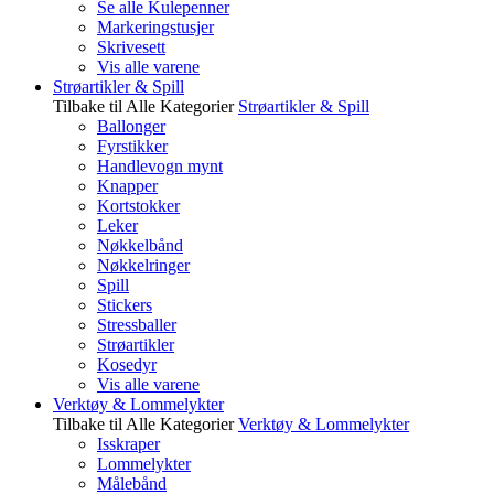
Se alle Kulepenner
Markeringstusjer
Skrivesett
Vis alle varene
Strøartikler & Spill
Tilbake til Alle Kategorier
Strøartikler & Spill
Ballonger
Fyrstikker
Handlevogn mynt
Knapper
Kortstokker
Leker
Nøkkelbånd
Nøkkelringer
Spill
Stickers
Stressballer
Strøartikler
Kosedyr
Vis alle varene
Verktøy & Lommelykter
Tilbake til Alle Kategorier
Verktøy & Lommelykter
Isskraper
Lommelykter
Målebånd