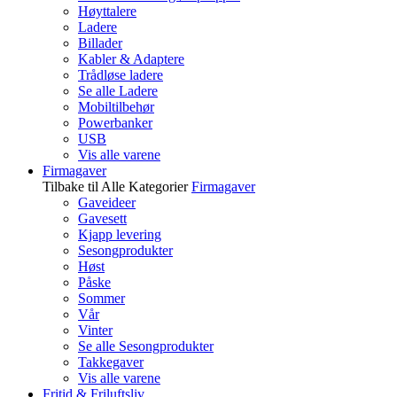
Høyttalere
Ladere
Billader
Kabler & Adaptere
Trådløse ladere
Se alle Ladere
Mobiltilbehør
Powerbanker
USB
Vis alle varene
Firmagaver
Tilbake til Alle Kategorier
Firmagaver
Gaveideer
Gavesett
Kjapp levering
Sesongprodukter
Høst
Påske
Sommer
Vår
Vinter
Se alle Sesongprodukter
Takkegaver
Vis alle varene
Fritid & Friluftsliv