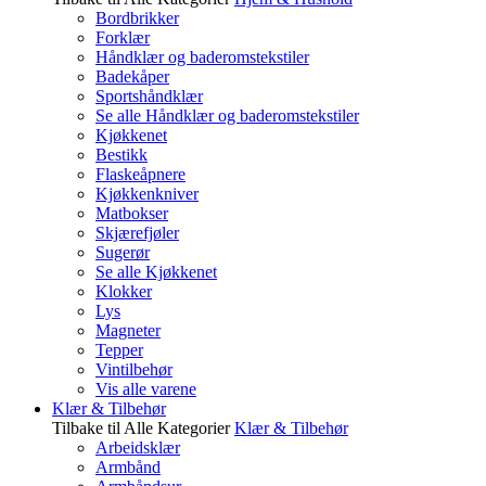
Bordbrikker
Forklær
Håndklær og baderomstekstiler
Badekåper
Sportshåndklær
Se alle Håndklær og baderomstekstiler
Kjøkkenet
Bestikk
Flaskeåpnere
Kjøkkenkniver
Matbokser
Skjærefjøler
Sugerør
Se alle Kjøkkenet
Klokker
Lys
Magneter
Tepper
Vintilbehør
Vis alle varene
Klær & Tilbehør
Tilbake til Alle Kategorier
Klær & Tilbehør
Arbeidsklær
Armbånd