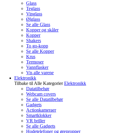
Glass
Teglass
Vinglass
Ølglass
Se alle Glass
Kopper og skåler
Kopper
Shakers
To go-kopp
Se alle Kopper
Krus
Termoser
Vannflasker
Vis alle varene
Elektronikk
Tilbake til Alle Kategorier
Elektronikk
Datatilbehør
Webcam covers
Se alle Datatilbehør
Gadgets
Actionkameraer
Smartklokker
VR briller
Se alle Gadgets
Hodetelefoner og ørepropper