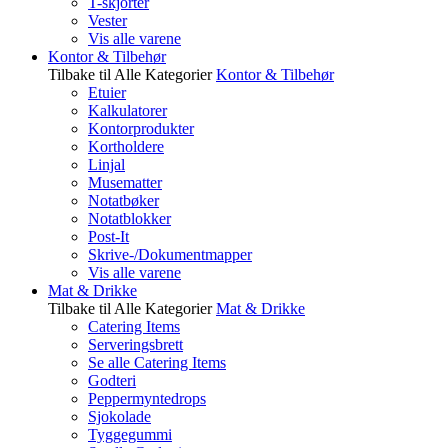
T-skjorter
Vester
Vis alle varene
Kontor & Tilbehør
Tilbake til Alle Kategorier
Kontor & Tilbehør
Etuier
Kalkulatorer
Kontorprodukter
Kortholdere
Linjal
Musematter
Notatbøker
Notatblokker
Post-It
Skrive-/Dokumentmapper
Vis alle varene
Mat & Drikke
Tilbake til Alle Kategorier
Mat & Drikke
Catering Items
Serveringsbrett
Se alle Catering Items
Godteri
Peppermyntedrops
Sjokolade
Tyggegummi