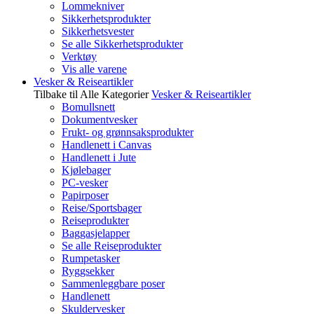
Lommekniver
Sikkerhetsprodukter
Sikkerhetsvester
Se alle Sikkerhetsprodukter
Verktøy
Vis alle varene
Vesker & Reiseartikler
Tilbake til Alle Kategorier
Vesker & Reiseartikler
Bomullsnett
Dokumentvesker
Frukt- og grønnsaksprodukter
Handlenett i Canvas
Handlenett i Jute
Kjølebager
PC-vesker
Papirposer
Reise/Sportsbager
Reiseprodukter
Baggasjelapper
Se alle Reiseprodukter
Rumpetasker
Ryggsekker
Sammenleggbare poser
Handlenett
Skuldervesker