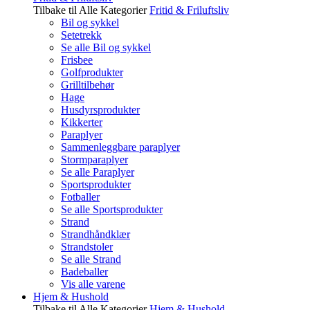
Tilbake til Alle Kategorier
Fritid & Friluftsliv
Bil og sykkel
Setetrekk
Se alle Bil og sykkel
Frisbee
Golfprodukter
Grilltilbehør
Hage
Husdyrsprodukter
Kikkerter
Paraplyer
Sammenleggbare paraplyer
Stormparaplyer
Se alle Paraplyer
Sportsprodukter
Fotballer
Se alle Sportsprodukter
Strand
Strandhåndklær
Strandstoler
Se alle Strand
Badeballer
Vis alle varene
Hjem & Hushold
Tilbake til Alle Kategorier
Hjem & Hushold