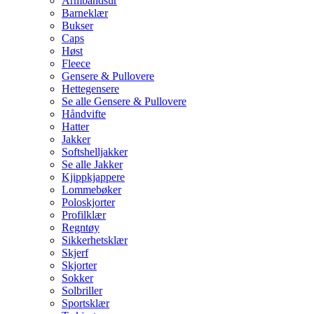
Armbåndsur
Barneklær
Bukser
Caps
Høst
Fleece
Gensere & Pullovere
Hettegensere
Se alle Gensere & Pullovere
Håndvifte
Hatter
Jakker
Softshelljakker
Se alle Jakker
Kjippkjappere
Lommebøker
Poloskjorter
Profilklær
Regntøy
Sikkerhetsklær
Skjerf
Skjorter
Sokker
Solbriller
Sportsklær