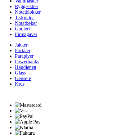
Vannflasker
Ryggsekker
Notatblokker
T-skjorter
Notatbøker
Godteri
Firmagaver
Jakker
Forklær
Paraplyer
Powerbanks
Handlenett
Glass
Gensere
Krus