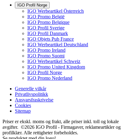
IGO Profil Norge
IGO Werbeartikel Österreich
IGO Promo België
IGO Promo Belgique
IGO Profil Sverige
IGO Profil Danmark
IGO Objets Pub France
IGO Werbeartikel Deutschland
IGO Promo Ireland
IGO Promo Suomi
IGO Werbeartikel Schweiz
IGO Promo United Kingdom
IGO Profil Norge
IGO Promo Nederland
Generelle vilkår
Privatlivspolitikk
Ansvarsfraskrivelse
Cookies
Sitemap
Priser er ekskl. moms og frakt, alle priser inkl. toll og lokale
avgifter. ©2026 IGO Profil - Firmagaver, reklameartikler og
profilklær. Alle rettigheter forbeholdes.
Se produktet med din logo!