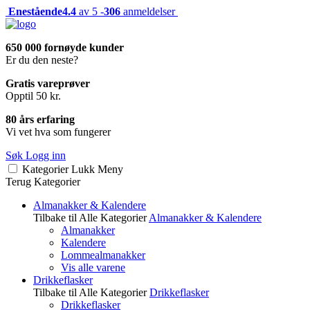
Enestående
4.4
av 5 -
306
anmeldelser
650 000 fornøyde kunder
Er du den neste?
Gratis vareprøver
Opptil 50 kr.
80 års erfaring
Vi vet hva som fungerer
Søk
Logg inn
Kategorier
Lukk
Meny
Terug
Kategorier
Almanakker & Kalendere
Tilbake til Alle Kategorier
Almanakker & Kalendere
Almanakker
Kalendere
Lommealmanakker
Vis alle varene
Drikkeflasker
Tilbake til Alle Kategorier
Drikkeflasker
Drikkeflasker