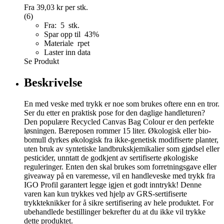
Fra
39,03 kr
per stk.
(6)
Fra: 5 stk.
Spar opp til 43%
Materiale rpet
Laster inn data
Se Produkt
Beskrivelse
En med veske med trykk er noe som brukes oftere enn en tror.
Ser du etter en praktisk pose for den daglige handleturen?
Den populære Recycled Canvas Bag Colour er den perfekte
løsningen. Bæreposen rommer 15 liter. Økologisk eller bio-
bomull dyrkes økologisk fra ikke-genetisk modifiserte planter,
uten bruk av syntetiske landbrukskjemikalier som gjødsel eller
pesticider, unntatt de godkjent av sertifiserte økologiske
reguleringer. Enten den skal brukes som forretningsgave eller
giveaway på en varemesse, vil en handleveske med trykk fra
IGO Profil garantert legge igjen et godt inntrykk! Denne
varen kan kun trykkes ved hjelp av GRS-sertifiserte
trykkteknikker for å sikre sertifisering av hele produktet. For
ubehandlede bestillinger bekrefter du at du ikke vil trykke
dette produktet.